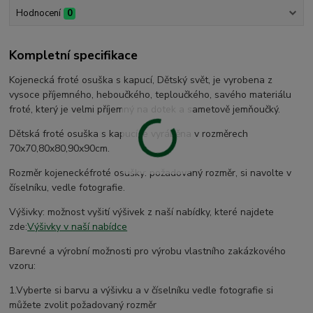
Hodnocení
0
Kompletní specifikace
Kojenecká froté osuška s kapucí, Dětský svět, je vyrobena z
vysoce příjemného, heboučkého, teploučkého, savého materiálu
froté, který je velmi příjemný na dotek a sametově jemňoučký.
Dětská froté osuška s kapucí je vyráběna v rozměrech
70x70,80x80,90x90cm.
Rozměr kojeneckéfroté osušky: požadovaný rozměr, si navolte v
číselníku, vedle fotografie.
Výšivky: možnost vyšití výšivek z naší nabídky, které najdete
zde:
Výšivky v naší nabídce
Barevné a výrobní možnosti pro výrobu vlastního zakázkového
vzoru:
1.Vyberte si barvu a výšivku a v číselníku vedle fotografie si
můžete zvolit požadovaný rozměr