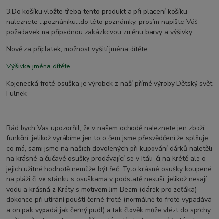
3.Do košíku vložte třeba tento produkt a při placení košíku
naleznete ...poznámku...do této poznámky, prosím napište Váš
požadavek na případnou zakázkovou změnu barvy a výšivky.
Nově za příplatek, možnost vyšití jména dítěte.
Výšivka jména dítěte
Kojenecká froté osuška je výrobek z naší přímé výroby Dětský svět
Fulnek
Rád bych Vás upozorňil, že v našem ochodě naleznete jen zboží
funkční, jelikož vyrábíme jen to o čem jsme přesvědčení že splňuje
co má, sami jsme na našich dovolených při kupování dárků naletěli
na krásné a čučavé osušky prodávající se v Itálii či na Krétě ale o
jejich užitné hodnotě nemůže být řeč. Tyto krásné osušky koupené
na pláži či ve stánku s osuškama v podstatě nesuší, jelikož nesají
vodu a krásná z Kréty s motivem Jim Beam (dárek pro zeťáka)
dokonce při utírání pouští černé froté (normálně to froté vypadává
a on pak vypadá jak černý pudl) a tak člověk může vlézt do sprchy