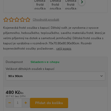
Ohodnotit produkt
Kojenecká froté osuška s kapucí, Dětský svět, je vyrobena z vysoce
příjemného, heboučkého, teploučkého, savého materiálu froté, který je
velmi příjemný na dotek a sametově jemňoučký. Dětská froté osuška s
kapucí je vyráběna v rozměrech 70x70,80x80,90x90cm. Rozměr
kojeneckéfroté osušky: požadovan...
celý popis
Dostupnost
Skladem v e-shopu
Velikost dětských osušek s kapucí
480 Kč
/
ks
397 Kč
bez DPH
Přidat do košíku