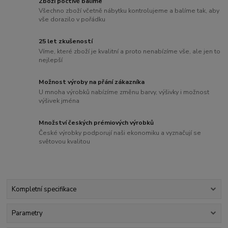
Zboží poctivě balíme
Všechno zboží včetně nábytku kontrolujeme a balíme tak, aby
vše dorazilo v pořádku
25 let zkušeností
Víme, které zboží je kvalitní a proto nenabízíme vše, ale jen to
nejlepší
Možnost výroby na přání zákazníka
U mnoha výrobků nabízíme změnu barvy, výšivky i možnost
výšivek jména
Množství českých prémiových výrobků
České výrobky podporují naši ekonomiku a vyznačují se
světovou kvalitou
Kompletní specifikace
Parametry