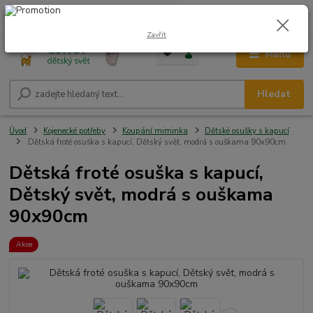
0
ks
CZK
+420 604 278 943
za
0,00 Kč
Zavřít
Menu
Hledat
Úvod
Kojenecké potřeby
Koupání miminka
Dětské osušky s kapucí
Dětská froté osuška s kapucí, Dětský svět, modrá s ouškama 90x90cm
Dětská froté osuška s kapucí,
Dětský svět, modrá s ouškama
90x90cm
Akce