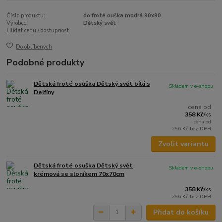
Číslo produktu:
do froté ouška modrá 90x90
Výrobce:
Dětský svět
Hlídat cenu / dostupnost
Do oblíbených
Podobné produkty
Dětská froté osuška Dětský svět bílá s
Skladem v e-shopu
Delfíny
cena od
358 Kč
/
ks
cena od
296 Kč
bez DPH
Zvolit variantu
Dětská froté osuška Dětský svět
Skladem v e-shopu
krémová se sloníkem 70x70cm
358 Kč
/
ks
296 Kč
bez DPH
Přidat do košíku