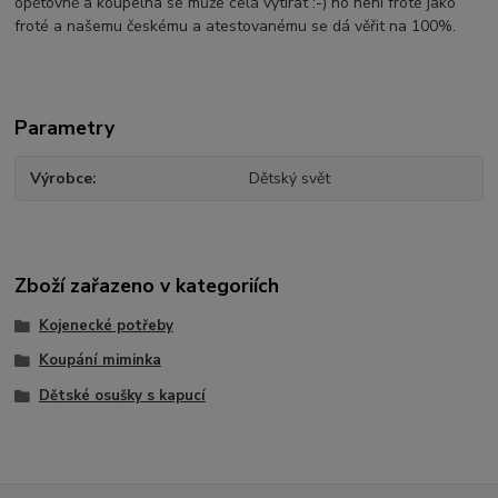
opětovně a koupelna se může celá vytírat :-) no není froté jako
froté a našemu českému a atestovanému se dá věřit na 100%.
Parametry
Výrobce
Dětský svět
Zboží zařazeno v kategoriích
Kojenecké potřeby
Koupání miminka
Dětské osušky s kapucí