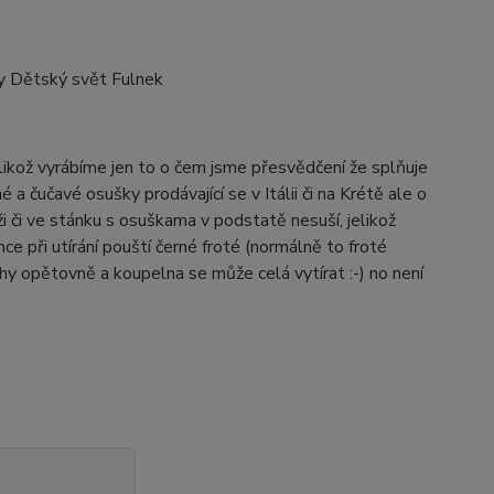
by Dětský svět Fulnek
elikož vyrábíme jen to o čem jsme přesvědčení že splňuje
 a čučavé osušky prodávající se v Itálii či na Krétě ale o
 či ve stánku s osuškama v podstatě nesuší, jelikož
e při utírání pouští černé froté (normálně to froté
hy opětovně a koupelna se může celá vytírat :-) no není