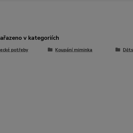
zařazeno v kategoriích
ecké potřeby
Koupání miminka
Děts