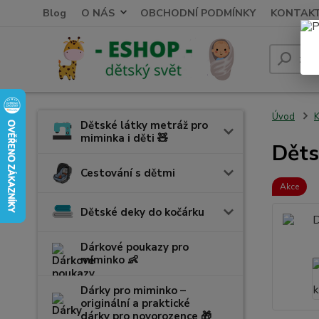
Blog
O NÁS
OBCHODNÍ PODMÍNKY
KONTAK
Úvod
K
Dětské látky metráž pro
miminka i děti 🧸
Děts
Cestování s dětmi
Akce
Dětské deky do kočárku
Dárkové poukazy pro
miminko 👶
Dárky pro miminko –
originální a praktické
dárky pro novorozence 🎁