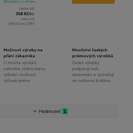
Skladem v e-shopu
cena od
358 Kč
/
ks
cena od
296 Kč
bez DPH
Možnost výroby na
Množství českých
přání zákazníka
prémiových výrobků
U mnoha výrobků
České výrobky
nabízíme změnu barvy,
podporují naši
výšivky i možnost
ekonomiku a vyznačují
výšivek jména
se světovou kvalitou
Hodnocení
1