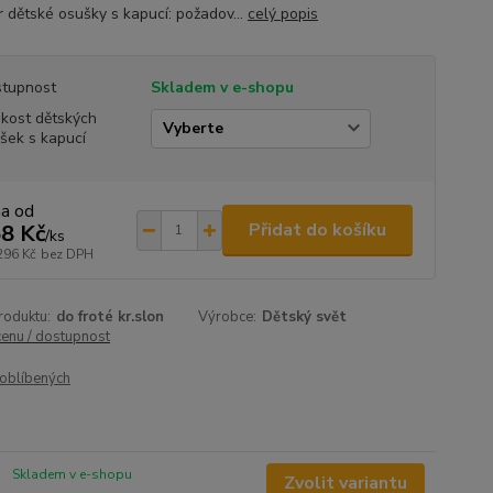
 dětské osušky s kapucí: požadov...
celý popis
tupnost
Skladem v e-shopu
ikost dětských
šek s kapucí
na od
Přidat do košíku
8 Kč
/
ks
296 Kč
bez DPH
roduktu:
do froté kr.slon
Výrobce:
Dětský svět
cenu / dostupnost
oblíbených
Skladem v e-shopu
Zvolit variantu