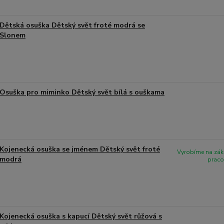
Dětská osuška Dětský svět froté modrá se
Slonem
Osuška pro miminko Dětský svět bílá s ouškama
Kojenecká osuška se jménem Dětský svět froté
Vyrobíme na zák
modrá
praco
Kojenecká osuška s kapucí Dětský svět růžová s