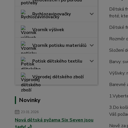
těhotenství i po porodu
Dětská fr
Rychlozavinovačky
froté, kt
Dětské f
Vzorník výšivek
Rozměr dě
Vzorník potisku materiálů
Složení 
Potisk dětského textilu
Barvy: sv
Výšivky: 
Výprodej dětského zboží
Barevné a
1.Vyberte
Novinky
3.Do koší
23.01.2026
Váš poža
Nová dětská pyžama Six Seven jsou
Nově za p
tady! 🌙