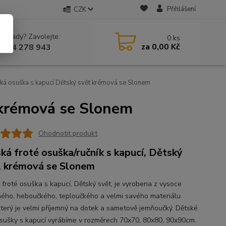
Přihlášení
CZK
 si rady? Zavolejte.
0
ks
za
0,00 Kč
 604 278 943
ká osuška s kapucí Dětský svět krémová se Slonem
 krémová se Slonem
Ohodnotit produkt
ká froté osuška/ručník s kapucí, Dětský
, krémová se Slonem
 froté osuška s kapucí, Dětský svět, je vyrobena z vysoce
ného, heboučkého, teploučkého a velmi savého materiálu
 který je velmi příjemný na dotek a sametově jemňoučký. Dětské
osušky s kapucí vyrábíme v rozměrech 70x70, 80x80, 90x90cm.