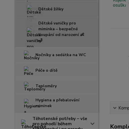
Dětské žíňky
Dětské vaničky pro
miminka – bezpečné
koupání od narození 👶
🛁
Nočníky a sedátka na WC
Péče o dítě
Teploměry
Hygiena a přebalování
miminek
Kompl
Těhotenské potřeby – vše
pro pohodlí během
Komple