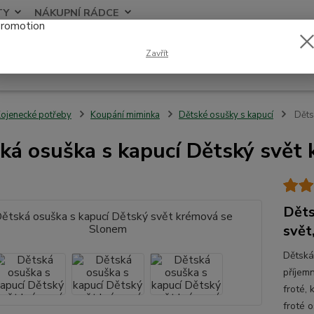
TY
NÁKUPNÍ RÁDCE
Nevíte
Zavřít
Hledat
+420
ojenecké potřeby
Koupání miminka
Dětské osušky s kapucí
Děts
ká osuška s kapucí Dětský svět
Děts
svět
Dětská
příjem
froté,
froté 