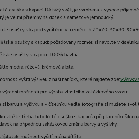
oté osuška s kapucí, Dětský svět, je vyrobena z vysoce příjemn
erý je velmi příjemný na dotek a sametově jemňoučký.
roté osušky s kapucí vyrábíme v rozměrech 70x70, 80x80, 90x
tské osušky s kapucí: požadovaný rozměr, si navolte v číselníku,
dětské osušky s kapucí: 100% bavlna
ětle modrá, růžová, krémová a bílá.
možnost vyšití výšivek z naší nabídky, které najdete zde:
Výšivky 
 výrobní možnosti pro výrobu vlastního zakázkového vzoru:
 si barvu a výšivku a v číselníku vedle fotografie si můžete zvo
ku vložte třeba tuto froté osušku s kapucí a při placení košíku 
davek na případnou zakázkovou změnu barvy a výšivky.
říplatek, možnost vyšití jména dítěte.