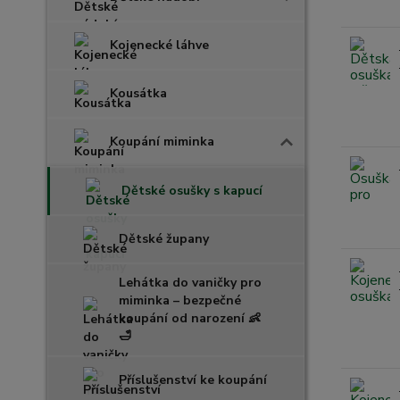
Kojenecké láhve
Kousátka
Koupání miminka
Dětské osušky s kapucí
Dětské župany
Lehátka do vaničky pro
miminka – bezpečné
koupání od narození 👶
🛁
Příslušenství ke koupání