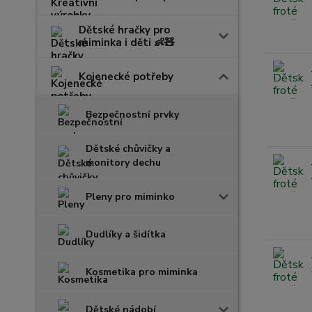
Dětské hračky pro
miminka i děti 👶🧸
Kojenecké potřeby
Bezpečnostní prvky
Dětské chůvičky a
monitory dechu
Pleny pro miminko
Dudlíky a šidítka
Kosmetika pro miminka
Dětské nádobí