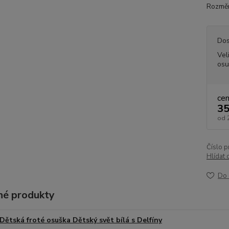
Rozměr
Dos
Vel
osu
ce
35
od
Číslo p
Hlídat 
Do 
é produkty
Dětská froté osuška Dětský svět bílá s Delfíny