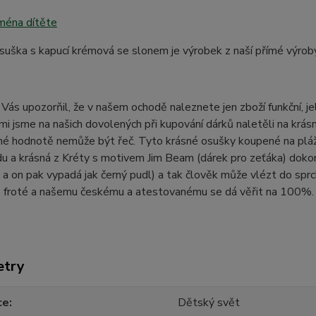
jména dítěte
suška s kapucí krémová se slonem je výrobek z naší přímé výro
Vás upozorňil, že v našem ochodě naleznete jen zboží funkční, j
mi jsme na našich dovolených při kupování dárků naletěli na krásné
itné hodnotě nemůže být řeč. Tyto krásné osušky koupené na pláži
du a krásná z Kréty s motivem Jim Beam (dárek pro zeťáka) dokonc
a on pak vypadá jak černý pudl) a tak člověk může vlézt do sprc
ko froté a našemu českému a atestovanému se dá věřit na 100%.
etry
ce
Dětský svět