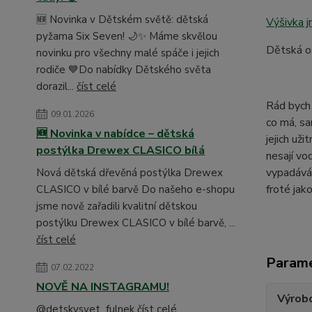
🆕 Novinka v Dětském světě: dětská
Výšivka 
pyžama Six Seven! 🌙✨ Máme skvělou
Dětská o
novinku pro všechny malé spáče i jejich
rodiče 💙Do nabídky Dětského světa
dorazil...
číst celé
Rád bych 
09.01.2026
co má, sa
🆕 Novinka v nabídce – dětská
jejich už
postýlka Drewex CLASICO bílá
nesají vo
vypadává 
Nová dětská dřevěná postýlka Drewex
froté ja
CLASICO v bílé barvě Do našeho e-shopu
jsme nově zařadili kvalitní dětskou
postýlku Drewex CLASICO v bílé barvě, ...
číst celé
Param
07.02.2022
NOVĚ NA INSTAGRAMU!
Výrob
@detskysvet_fulnek
číst celé