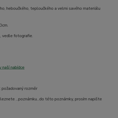
ého, heboučkého, teploučkého a velmi savého materiálu
90cm.
 vedle fotografie.
v naší nabídce
lit požadovaný rozměr
naleznete ...poznámku...do této poznámky, prosím napište