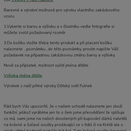
Barevné a výrobní možnosti pro výrobu vlastního zakázkového
vzoru:
1.Vyberte si barvu a výšivku a v číselníku vedle fotografie si
můžete zvolit požadovaný rozměr
3.Do košíku vložte třeba tento produkt a při placení košíku
naleznete ...poznámku...do této poznámky, prosím napište Váš
požadavek na případnou zakázkovou změnu barvy a výšivky.
Nově za příplatek, možnost vyšití jména dítěte.
Výšivka jména dítěte
Výrobek z naší přímé výroby Dětský svět Fulnek
Rád bych Vás upozorňil, že v našem ochodě naleznete jen zboží
funkční, jelikož vyrábíme jen to o čem jsme přesvědčení že splňuje
co má, sami jsme na našich dovolených při kupování dárků naletěli
na krásné a čučavé osušky prodávající se v Itálii či na Krétě ale o
jejich užitné hodnotě nemůže být řeč. Tyto krásné osušky koupené