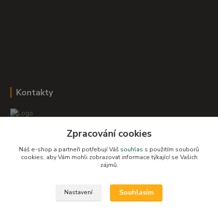
Kontakty
Zpracování cookies
Romana Šebestová
+420 604 278 943
Náš e-shop a partneři potřebují Váš
souhlas
s použitím souborů
cookies, aby Vám mohli zobrazovat informace týkající se Vašich
zájmů.
obchod-detskysvet@seznam.cz
Souhlasím
Nastavení