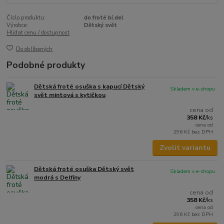
Číslo produktu:
do froté bí.del
Výrobce:
Dětský svět
Hlídat cenu / dostupnost
Do oblíbených
Podobné produkty
Dětská froté osuška s kapucí Dětský
Skladem v e-shopu
svět mintová s kytičkou
cena od
358 Kč
/
ks
cena od
296 Kč
bez DPH
Zvolit variantu
Dětská froté osuška Dětský svět
Skladem v e-shopu
modrá s Delfíny
cena od
358 Kč
/
ks
cena od
296 Kč
bez DPH