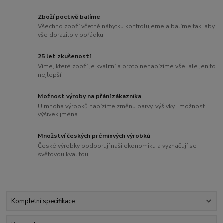
Zboží poctivě balíme
Všechno zboží včetně nábytku kontrolujeme a balíme tak, aby
vše dorazilo v pořádku
25 let zkušeností
Víme, které zboží je kvalitní a proto nenabízíme vše, ale jen to
nejlepší
Možnost výroby na přání zákazníka
U mnoha výrobků nabízíme změnu barvy, výšivky i možnost
výšivek jména
Množství českých prémiových výrobků
České výrobky podporují naši ekonomiku a vyznačují se
světovou kvalitou
Kompletní specifikace