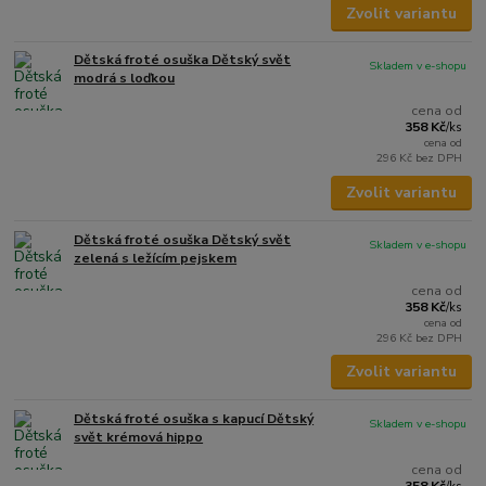
Zvolit variantu
Dětská froté osuška Dětský svět
Skladem v e-shopu
modrá s loďkou
cena od
358 Kč
/
ks
cena od
296 Kč
bez DPH
Zvolit variantu
Dětská froté osuška Dětský svět
Skladem v e-shopu
zelená s ležícím pejskem
cena od
358 Kč
/
ks
cena od
296 Kč
bez DPH
Zvolit variantu
Dětská froté osuška s kapucí Dětský
Skladem v e-shopu
svět krémová hippo
cena od
358 Kč