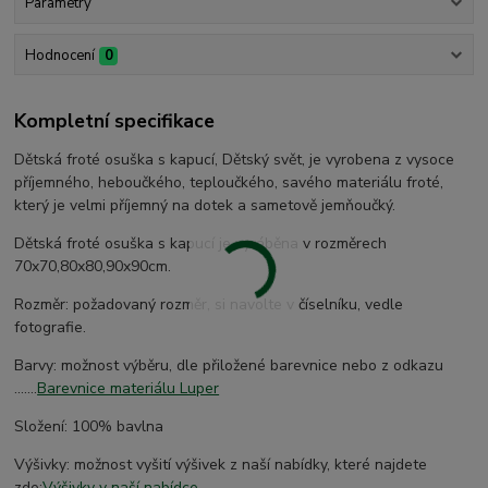
Parametry
Hodnocení
0
Kompletní specifikace
Dětská froté osuška s kapucí, Dětský svět, je vyrobena z vysoce
příjemného, heboučkého, teploučkého, savého materiálu froté,
který je velmi příjemný na dotek a sametově jemňoučký.
Dětská froté osuška s kapucí je vyráběna v rozměrech
70x70,80x80,90x90cm.
Rozměr: požadovaný rozměr, si navolte v číselníku, vedle
fotografie.
Barvy: možnost výběru, dle přiložené barevnice nebo z odkazu
.......
Barevnice materiálu Luper
Složení: 100% bavlna
Výšivky: možnost vyšití výšivek z naší nabídky, které najdete
zde:
Výšivky v naší nabídce