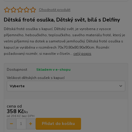
Ohodnotit produkt
Dětská froté osuška, Dětský svět, bílá s Delfíny
Dětská froté osuška s kapucí, Dětský svět, je vyrobena z vysoce
příjemného, heboučkého, teploučkého, savého materiálu froté, který je
velmi příjemný na dotek a sametově jemňoučký. Dětská froté osuška s
kapucí je vyráběna v rozměrech 70x70,80x80,90x90cm. Rozměr:
požadovaný rozměr, si navolte v číseln...
celý popis
Dostupnost
Skladem v e-shopu
Velikost dětských osušek s kapucí
cena od
358 Kč
/
ks
od
296 Kč
bez DPH
Přidat do košíku