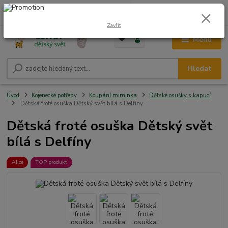
0
ks
CZK
+420 604 278 943
za
0,00 Kč
Zavřít
Menu
Hledat
Úvod
Kojenecké potřeby
Koupání miminka
Dětské osušky s kapucí
Dětská froté osuška Dětský svět bílá s Delfíny
Dětská froté osuška Dětský svět
bílá s Delfíny
Akce
TOP produkt