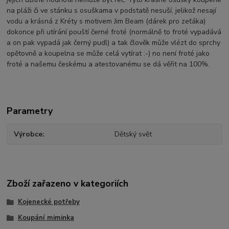
na pláži či ve stánku s osuškama v podstatě nesuší, jelikož nesají
vodu a krásná z Kréty s motivem Jim Beam (dárek pro zeťáka)
dokonce při utírání pouští černé froté (normálně to froté vypadává
a on pak vypadá jak černý pudl) a tak člověk může vlézt do sprchy
opětovně a koupelna se může celá vytírat :-) no není froté jako
froté a našemu českému a atestovanému se dá věřit na 100%.
Parametry
Výrobce
Dětský svět
Zboží zařazeno v kategoriích
Kojenecké potřeby
Koupání miminka