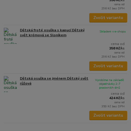
/
ks
cena od
296 Kč
bez DPH
Zvolit variantu
Dětská froté osuška s kapucí Dětský
Skladem v e-shopu
svět krémová se Sloníkem
cena od
358 Kč
/
ks
cena od
296 Kč
bez DPH
Zvolit variantu
Dětská osuška se jménem Dětský svět
Vyrobíme na základě
růžová
objednávky 2-7
pracovních dnů
cena od
424 Kč
/
ks
cena od
350 Kč
bez DPH
Zvolit variantu