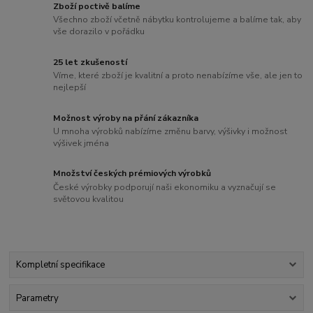
Zboží poctivě balíme
Všechno zboží včetně nábytku kontrolujeme a balíme tak, aby
vše dorazilo v pořádku
25 let zkušeností
Víme, které zboží je kvalitní a proto nenabízíme vše, ale jen to
nejlepší
Možnost výroby na přání zákazníka
U mnoha výrobků nabízíme změnu barvy, výšivky i možnost
výšivek jména
Množství českých prémiových výrobků
České výrobky podporují naši ekonomiku a vyznačují se
světovou kvalitou
Kompletní specifikace
Parametry