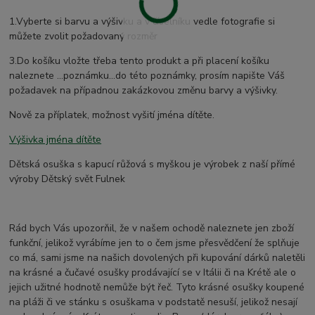
1.Vyberte si barvu a výšivku a v číselníku vedle fotografie si
můžete zvolit požadovaný rozměr
3.Do košíku vložte třeba tento produkt a při placení košíku
naleznete ...poznámku...do této poznámky, prosím napište Váš
požadavek na případnou zakázkovou změnu barvy a výšivky.
Nově za příplatek, možnost vyšití jména dítěte.
Výšivka jména dítěte
Dětská osuška s kapucí růžová s myškou je výrobek z naší přímé
výroby Dětský svět Fulnek
Rád bych Vás upozorňil, že v našem ochodě naleznete jen zboží
funkční, jelikož vyrábíme jen to o čem jsme přesvědčení že splňuje
co má, sami jsme na našich dovolených při kupování dárků naletěli
na krásné a čučavé osušky prodávající se v Itálii či na Krétě ale o
jejich užitné hodnotě nemůže být řeč. Tyto krásné osušky koupené
na pláži či ve stánku s osuškama v podstatě nesuší, jelikož nesají