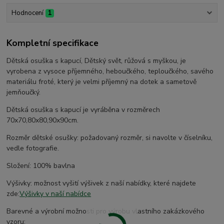
Hodnocení
1
Kompletní specifikace
Dětská osuška s kapucí, Dětský svět, růžová s myškou, je
vyrobena z vysoce příjemného, heboučkého, teploučkého, savého
materiálu froté, který je velmi příjemný na dotek a sametově
jemňoučký.
Dětská osuška s kapucí je vyráběna v rozměrech
70x70,80x80,90x90cm.
Rozměr dětské osušky: požadovaný rozměr, si navolte v číselníku,
vedle fotografie.
Složení: 100% bavlna
Výšivky: možnost vyšití výšivek z naší nabídky, které najdete
zde:
Výšivky v naší nabídce
Barevné a výrobní možnosti pro výrobu vlastního zakázkového
vzoru: