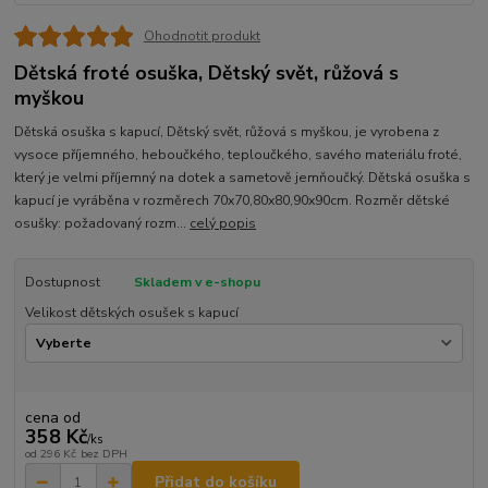
Ohodnotit produkt
Dětská froté osuška, Dětský svět, růžová s
myškou
Dětská osuška s kapucí, Dětský svět, růžová s myškou, je vyrobena z
vysoce příjemného, heboučkého, teploučkého, savého materiálu froté,
který je velmi příjemný na dotek a sametově jemňoučký. Dětská osuška s
kapucí je vyráběna v rozměrech 70x70,80x80,90x90cm. Rozměr dětské
osušky: požadovaný rozm...
celý popis
Dostupnost
Skladem v e-shopu
Velikost dětských osušek s kapucí
cena od
358 Kč
/
ks
od
296 Kč
bez DPH
Přidat do košíku