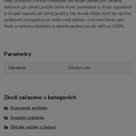
vodu a krásná z Kréty s motivem Jim Beam (dárek pro zeťáka)
dokonce při utírání pouští černé froté (normálně to froté vypadává
a on pak vypadá jak černý pudl) a tak člověk může vlézt do sprchy
opětovně a koupelna se může celá vytírat :-) no není froté jako
froté a našemu českému a atestovanému se dá věřit na 100%.
Parametry
Výrobce
Dětský svět
Zboží zařazeno v kategoriích
Kojenecké potřeby
Koupání miminka
Dětské osušky s kapucí