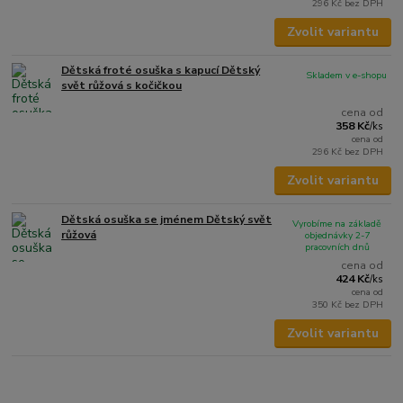
296 Kč
bez DPH
Zvolit variantu
Dětská froté osuška s kapucí Dětský
Skladem v e-shopu
svět růžová s kočičkou
cena od
358 Kč
/
ks
cena od
296 Kč
bez DPH
Zvolit variantu
Dětská osuška se jménem Dětský svět
Vyrobíme na základě
růžová
objednávky 2-7
pracovních dnů
cena od
424 Kč
/
ks
cena od
350 Kč
bez DPH
Zvolit variantu