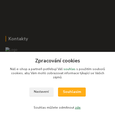
Kontakty
Zpracování cookies
Romana Šebestová
+420 604 278 943
Náš e-shop a partneři potřebují Váš
souhlas
s použitím souborů
cookies, aby Vám mohli zobrazovat informace týkající se Vašich
obchod-detskysvet@seznam.cz
zájmů.
Souhlasím
Nastavení
Souhlas můžete odmítnout
zde
.
Vytvořeno na
Eshop-rychle.cz