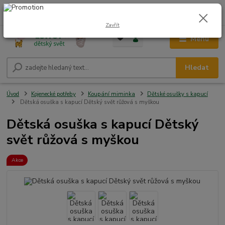
0
ks
CZK
+420 604 278 943
za
0,00 Kč
Zavřít
Menu
Hledat
Úvod
Kojenecké potřeby
Koupání miminka
Dětské osušky s kapucí
Dětská osuška s kapucí Dětský svět růžová s myškou
Dětská osuška s kapucí Dětský
svět růžová s myškou
Akce