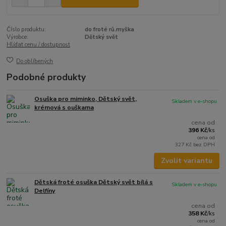
Číslo produktu:
do froté rů.myška
Výrobce:
Dětský svět
Hlídat cenu / dostupnost
Do oblíbených
Podobné produkty
Osuška pro miminko, Dětský svět,
Skladem v e-shopu
krémová s ouškama
cena od
396 Kč
/
ks
cena od
327 Kč
bez DPH
Zvolit variantu
Dětská froté osuška Dětský svět bílá s
Skladem v e-shopu
Delfíny
cena od
358 Kč
/
ks
cena od