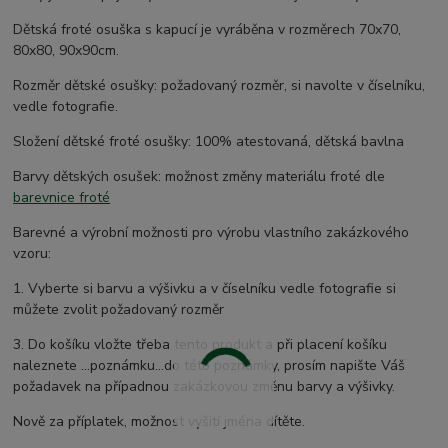
Dětská froté osuška s kapucí je vyráběna v rozměrech 70x70,
80x80, 90x90cm.
Rozměr dětské osušky: požadovaný rozměr, si navolte v číselníku,
vedle fotografie.
Složení dětské froté osušky: 100% atestovaná, dětská bavlna
Barvy dětských osušek: možnost změny materiálu froté dle
barevnice froté
Barevné a výrobní možnosti pro výrobu vlastního zakázkového
vzoru:
1. Vyberte si barvu a výšivku a v číselníku vedle fotografie si
můžete zvolit požadovaný rozměr
3. Do košíku vložte třeba tento produkt a při placení košíku
naleznete ...poznámku...do této poznámky, prosím napište Váš
požadavek na případnou zakázkovou změnu barvy a výšivky.
Nově za příplatek, možnost vyšití jména dítěte.