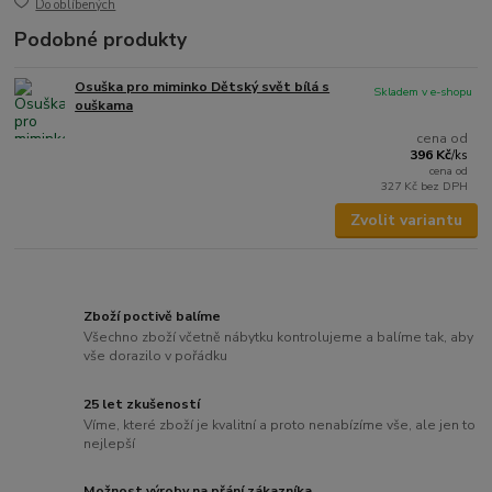
Do oblíbených
Podobné produkty
Osuška pro miminko Dětský svět bílá s
Skladem v e-shopu
ouškama
cena od
396 Kč
/
ks
cena od
327 Kč
bez DPH
Zvolit variantu
Zboží poctivě balíme
Všechno zboží včetně nábytku kontrolujeme a balíme tak, aby
vše dorazilo v pořádku
25 let zkušeností
Víme, které zboží je kvalitní a proto nenabízíme vše, ale jen to
nejlepší
Možnost výroby na přání zákazníka