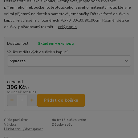
Dětská froté osuška s kapucí, Dětský svět, je vyrobena z vysoce
příjemného, heboučkého, teploučkého, savého materiálu froté, který je
velmi příjemný na dotek a sametově jemňoučký. Dětská froté osuška s
kapucí je vyráběna v rozměrech 70x70, 80x80, 90x90cm. Rozměr dětské
osušky: požadovaný rozměr,...
celý popis
Dostupnost
Skladem v e-shopu
Velikost dětských osušek s kapucí
cena od
396 Kč
/
ks
od
327 Kč
bez DPH
Přidat do košíku
Číslo produktu:
do froté ouška krém
Výrobce:
Dětský svět
Hlídat cenu / dostupnost