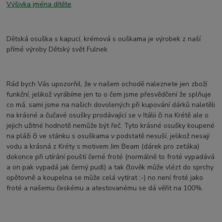
Výšivka jména dítěte
Dětská osuška s kapucí, krémová s ouškama je výrobek z naší
přímé výroby Dětský svět Fulnek
Rád bych Vás upozorňil, že v našem ochodě naleznete jen zboží
funkční, jelikož vyrábíme jen to o čem jsme přesvědčení že splňuje
co má, sami jsme na našich dovolených při kupování dárků naletěli
na krásné a čučavé osušky prodávající se v Itálii či na Krétě ale o
jejich užitné hodnotě nemůže být řeč. Tyto krásné osušky koupené
na pláži či ve stánku s osuškama v podstatě nesuší, jelikož nesají
vodu a krásná z Kréty s motivem Jim Beam (dárek pro zeťáka)
dokonce při utírání pouští černé froté (normálně to froté vypadává
a on pak vypadá jak černý pudl) a tak člověk může vlézt do sprchy
opětovně a koupelna se může celá vytírat :-) no není froté jako
froté a našemu českému a atestovanému se dá věřit na 100%.