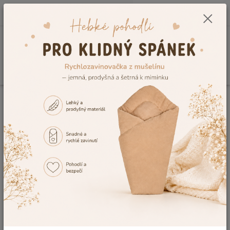
0
ks
CZK
+420 604 278 943
za
0,00 Kč
Menu
Hledat
Úvod
Kojenecké potřeby
Koupání miminka
Dětské osušky s kapucí
Osuška pro miminko, Dětský svět, krémová s ouškama
Osuška pro miminko, Dětský svět,
krémová s ouškama
Akce