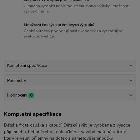
U mnoha výrobků nabízíme změnu barvy, výšivky i možnost
výšivek jména
Množství českých prémiových výrobků
České výrobky podporují naši ekonomiku a vyznačují se
světovou kvalitou
Kompletní specifikace
Parametry
Hodnocení
0
Kompletní specifikace
Dětská froté osuška s kapucí, Dětský svět, je vyrobena z vysoce
příjemného, heboučkého, teploučkého, savého materiálu froté,
který je velmi příjemný na dotek a sametově jemňoučký.