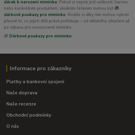
dárek k narození miminka
. Pokud si nejste jistí velikostí, barvou
nebo konkrétním produktem, ideálním řešením mohou být
🎁
dárkové poukazy pro miminko
. Rodiče si díky nim mohou vybrat
přesně to, co jejich dítě právě potřebuje – od dětského oblečení až
po výbavu pro novorozené miminko.
🎁
Dárkové poukazy pro miminko
Informace pro zákazníky
Platby a bankovní spojení
Naše doprava
Naše recenze
Obchodní podmínky
O nás