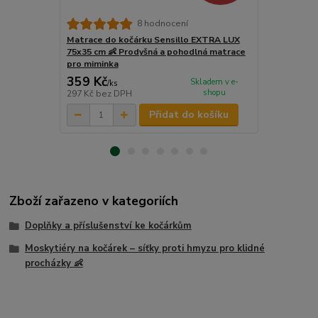
Kokosová ma
8 hodnocení
75×35 cm – 
Matrace do kočárku Sensillo EXTRA LUX
hlubokého k
75x35 cm 👶 Prodyšná a pohodlná matrace
pro miminka
359 Kč
299 Kč
Skladem v e-
/
ks
/
ks
shopu
297 Kč
bez DPH
247 Kč
bez 
Přidat do košíku
Zboží zařazeno v kategoriích
Doplňky a příslušenství ke kočárkům
Moskytiéry na kočárek – síťky proti hmyzu pro klidné
procházky 👶