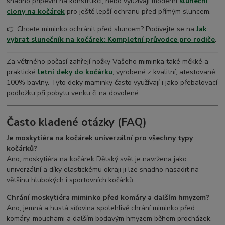
snadno připevní na konstrukci, nebo využívají moderní
sluneční
clony na kočárek
pro ještě lepší ochranu před přímým sluncem.
👉 Chcete miminko ochránit před sluncem? Podívejte se na
Jak
vybrat slunečník na kočárek: Kompletní průvodce pro rodiče
.
Za větrného počasí zahřejí nožky Vašeho miminka také měkké a
praktické
letní deky do kočárku
, vyrobené z kvalitní, atestované
100% bavlny. Tyto deky maminky často využívají i jako přebalovací
podložku při pobytu venku či na dovolené.
Často kladené otázky (FAQ)
Je moskytiéra na kočárek univerzální pro všechny typy
kočárků?
Ano, moskytiéra na kočárek Dětský svět je navržena jako
univerzální a díky elastickému okraji ji lze snadno nasadit na
většinu hlubokých i sportovních kočárků.
Chrání moskytiéra miminko před komáry a dalším hmyzem?
Ano, jemná a hustá síťovina spolehlivě chrání miminko před
komáry, mouchami a dalším bodavým hmyzem během procházek.