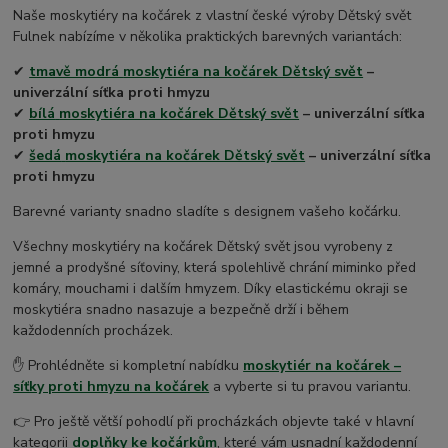
Naše moskytiéry na kočárek z vlastní české výroby Dětský svět
Fulnek nabízíme v několika praktických barevných variantách:
✔
tmavě modrá
moskytiéra na kočárek Dětský svět
–
univerzální síťka proti hmyzu
✔
bílá
moskytiéra na kočárek Dětský svět
– univerzální síťka
proti hmyzu
✔
šedá
moskytiéra na kočárek Dětský svět
– univerzální síťka
proti hmyzu
Barevné varianty snadno sladíte s designem vašeho kočárku.
Všechny moskytiéry na kočárek Dětský svět jsou vyrobeny z
jemné a prodyšné síťoviny, která spolehlivě chrání miminko před
komáry, mouchami i dalším hmyzem. Díky elastickému okraji se
moskytiéra snadno nasazuje a bezpečně drží i během
každodenních procházek.
✋ Prohlédněte si kompletní nabídku
moskytiér na kočárek –
síťky proti hmyzu na kočárek
a vyberte si tu pravou variantu.
👉 Pro ještě větší pohodlí při procházkách objevte také v hlavní
kategorii
doplňky ke kočárkům
, které vám usnadní každodenní