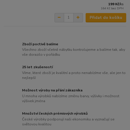
199 Kč
/
ks
164 Kč
bez DPH
Přidat do košíku
Zboží poctivě balíme
Všechno zboží včetně nábytku kontrolujeme a balíme tak, aby
vše dorazilo v pořádku
25 let zkušeností
Víme, které zboží je kvalitní a proto nenabízíme vše, ale jen to
nejlepší
Možnost výroby na přání zákazníka
U mnoha výrobků nabízíme změnu barvy, výšivky i možnost
výšivek jména
Množství českých prémiových výrobků
České výrobky podporují naši ekonomiku a vyznačují se
světovou kvalitou