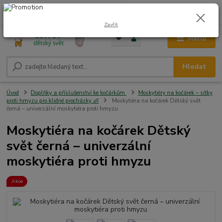
0
ks
CZK
+420 604 278 943
za
0,00 Kč
Zavřít
Menu
Hledat
Úvod
Doplňky a příslušenství ke kočárkům
Moskytiéry na kočárek – síťky
proti hmyzu pro klidné procházky 👶
Moskytiéra na kočárek Dětský svět
černá – univerzální moskytiéra proti hmyzu
Moskytiéra na kočárek Dětský
svět černá – univerzální
moskytiéra proti hmyzu
Akce