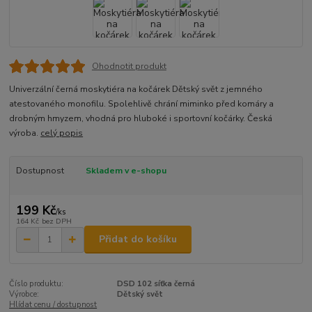
Ohodnotit produkt
Univerzální černá moskytiéra na kočárek Dětský svět z jemného
atestovaného monofilu. Spolehlivě chrání miminko před komáry a
drobným hmyzem, vhodná pro hluboké i sportovní kočárky. Česká
výroba.
celý popis
Dostupnost
Skladem v e-shopu
199 Kč
/
ks
164 Kč
bez DPH
Přidat do košíku
Číslo produktu:
DSD 102 síťka černá
Výrobce:
Dětský svět
Hlídat cenu / dostupnost