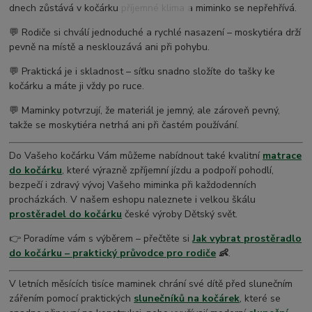
dnech zůstává v kočárku příjemné klima a miminko se nepřehřívá.
💬 Rodiče si chválí jednoduché a rychlé nasazení – moskytiéra drží
pevně na místě a nesklouzává ani při pohybu.
💬 Praktická je i skladnost – síťku snadno složíte do tašky ke
kočárku a máte ji vždy po ruce.
💬 Maminky potvrzují, že materiál je jemný, ale zároveň pevný,
takže se moskytiéra netrhá ani při častém používání.
Do Vašeho kočárku Vám můžeme nabídnout také kvalitní
matrace
do kočárku
, které výrazně zpříjemní jízdu a podpoří pohodlí,
bezpečí i zdravý vývoj Vašeho miminka při každodenních
procházkách. V našem eshopu naleznete i velkou škálu
prostěradel do kočárku
české výroby Dětský svět.
👉 Poradíme vám s výběrem – přečtěte si
Jak vybrat prostěradlo
do kočárku – praktický průvodce pro rodiče
👶
.
V letních měsících tisíce maminek chrání své dítě před slunečním
zářením pomocí praktických
slunečníků na kočárek
, které se