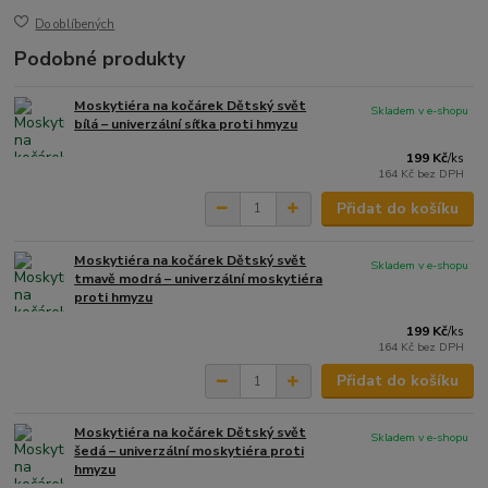
Do oblíbených
Podobné produkty
Moskytiéra na kočárek Dětský svět
Skladem v e-shopu
bílá – univerzální síťka proti hmyzu
199 Kč
/
ks
164 Kč
bez DPH
Přidat do košíku
Moskytiéra na kočárek Dětský svět
Skladem v e-shopu
tmavě modrá – univerzální moskytiéra
proti hmyzu
199 Kč
/
ks
164 Kč
bez DPH
Přidat do košíku
Moskytiéra na kočárek Dětský svět
Skladem v e-shopu
šedá – univerzální moskytiéra proti
hmyzu