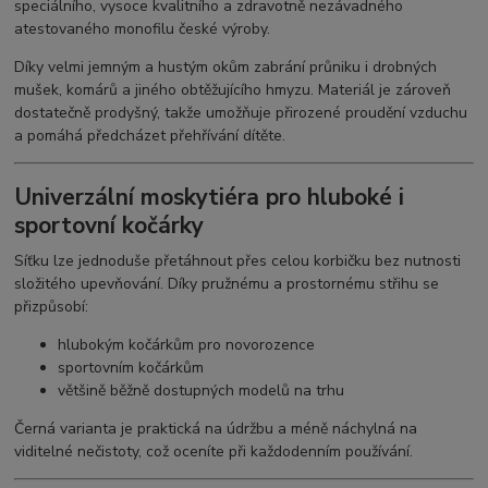
speciálního, vysoce kvalitního a zdravotně nezávadného
atestovaného monofilu české výroby.
Díky velmi jemným a hustým okům zabrání průniku i drobných
mušek, komárů a jiného obtěžujícího hmyzu. Materiál je zároveň
dostatečně prodyšný, takže umožňuje přirozené proudění vzduchu
a pomáhá předcházet přehřívání dítěte.
Univerzální moskytiéra pro hluboké i
sportovní kočárky
Síťku lze jednoduše přetáhnout přes celou korbičku bez nutnosti
složitého upevňování. Díky pružnému a prostornému střihu se
přizpůsobí:
hlubokým kočárkům pro novorozence
sportovním kočárkům
většině běžně dostupných modelů na trhu
Černá varianta je praktická na údržbu a méně náchylná na
viditelné nečistoty, což oceníte při každodenním používání.