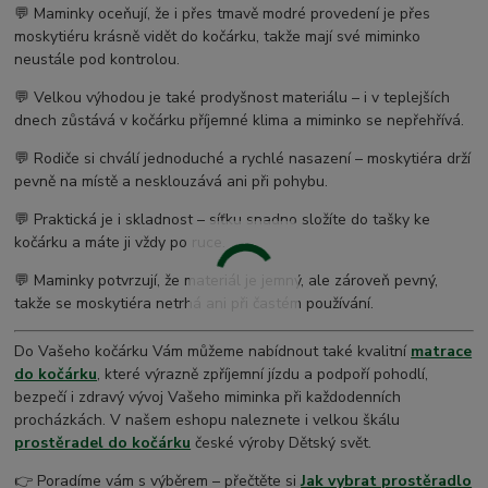
💬 Maminky oceňují, že i přes tmavě modré provedení je přes
moskytiéru krásně vidět do kočárku, takže mají své miminko
neustále pod kontrolou.
💬 Velkou výhodou je také prodyšnost materiálu – i v teplejších
dnech zůstává v kočárku příjemné klima a miminko se nepřehřívá.
💬 Rodiče si chválí jednoduché a rychlé nasazení – moskytiéra drží
pevně na místě a nesklouzává ani při pohybu.
💬 Praktická je i skladnost – síťku snadno složíte do tašky ke
kočárku a máte ji vždy po ruce.
💬 Maminky potvrzují, že materiál je jemný, ale zároveň pevný,
takže se moskytiéra netrhá ani při častém používání.
Do Vašeho kočárku Vám můžeme nabídnout také kvalitní
matrace
do kočárku
, které výrazně zpříjemní jízdu a podpoří pohodlí,
bezpečí i zdravý vývoj Vašeho miminka při každodenních
procházkách. V našem eshopu naleznete i velkou škálu
prostěradel do kočárku
české výroby Dětský svět.
👉 Poradíme vám s výběrem – přečtěte si
Jak vybrat prostěradlo