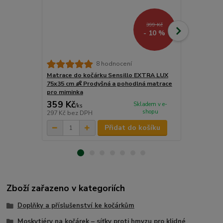
399 Kč
- 10 %
Kokosová ma
8 hodnocení
75×35 cm – 
Matrace do kočárku Sensillo EXTRA LUX
hlubokého k
75x35 cm 👶 Prodyšná a pohodlná matrace
pro miminka
359 Kč
299 Kč
Skladem v e-
/
ks
/
ks
shopu
297 Kč
bez DPH
247 Kč
bez 
Přidat do košíku
Zboží zařazeno v kategoriích
Doplňky a příslušenství ke kočárkům
Moskytiéry na kočárek – síťky proti hmyzu pro klidné