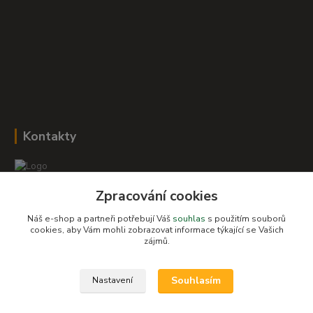
Kontakty
Zpracování cookies
Romana Šebestová
+420 604 278 943
Náš e-shop a partneři potřebují Váš
souhlas
s použitím souborů
cookies, aby Vám mohli zobrazovat informace týkající se Vašich
zájmů.
obchod-detskysvet@seznam.cz
Souhlasím
Nastavení