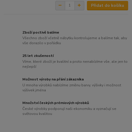
Přidat do košíku
Zboží poctivě balíme
Všechno zboží včetně nábytku kontrolujeme a balíme tak, aby
vše dorazilo v pořádku
25 let zkušeností
Víme, které zboží je kvalitní a proto nenabízíme vše, ale jen to
nejlepší
Možnost výroby na přání zákazníka
U mnoha výrobků nabízíme změnu barvy, výšivky i možnost
výšivek jména
Množství českých prémiových výrobků
České výrobky podporují naši ekonomiku a vyznačují se
světovou kvalitou