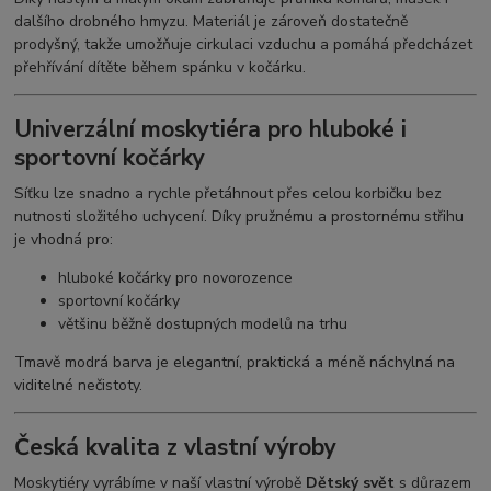
dalšího drobného hmyzu. Materiál je zároveň dostatečně
prodyšný, takže umožňuje cirkulaci vzduchu a pomáhá předcházet
přehřívání dítěte během spánku v kočárku.
Univerzální moskytiéra pro hluboké i
sportovní kočárky
Síťku lze snadno a rychle přetáhnout přes celou korbičku bez
nutnosti složitého uchycení. Díky pružnému a prostornému střihu
je vhodná pro:
hluboké kočárky pro novorozence
sportovní kočárky
většinu běžně dostupných modelů na trhu
Tmavě modrá barva je elegantní, praktická a méně náchylná na
viditelné nečistoty.
Česká kvalita z vlastní výroby
Moskytiéry vyrábíme v naší vlastní výrobě
Dětský svět
s důrazem