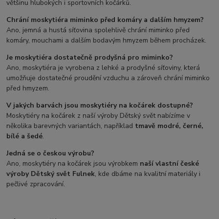
většinu hlubokých i sportovních kočárků.
Chrání moskytiéra miminko před komáry a dalším hmyzem?
Ano, jemná a hustá síťovina spolehlivě chrání miminko před
komáry, mouchami a dalším bodavým hmyzem během procházek.
Je moskytiéra dostatečně prodyšná pro miminko?
Ano, moskytiéra je vyrobena z lehké a prodyšné síťoviny, která
umožňuje dostatečné proudění vzduchu a zároveň chrání miminko
před hmyzem.
V jakých barvách jsou moskytiéry na kočárek dostupné?
Moskytiéry na kočárek z naší výroby Dětský svět nabízíme v
několika barevných variantách, například
tmavě modré, černé,
bílé a šedé
.
Jedná se o českou výrobu?
Ano, moskytiéry na kočárek jsou výrobkem
naší vlastní české
výroby Dětský svět Fulnek
, kde dbáme na kvalitní materiály i
pečlivé zpracování.