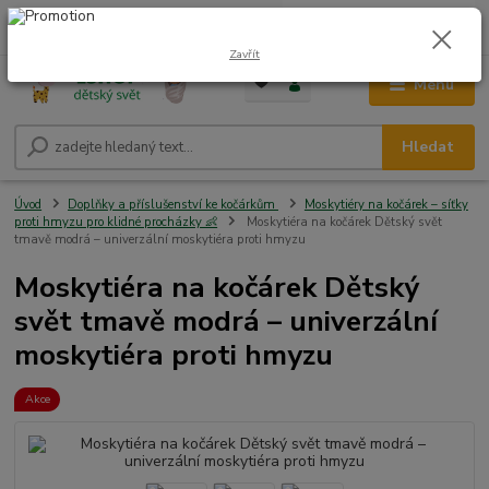
0
ks
CZK
+420 604 278 943
za
0,00 Kč
Zavřít
Menu
Hledat
Úvod
Doplňky a příslušenství ke kočárkům
Moskytiéry na kočárek – síťky
proti hmyzu pro klidné procházky 👶
Moskytiéra na kočárek Dětský svět
tmavě modrá – univerzální moskytiéra proti hmyzu
Moskytiéra na kočárek Dětský
svět tmavě modrá – univerzální
moskytiéra proti hmyzu
Akce