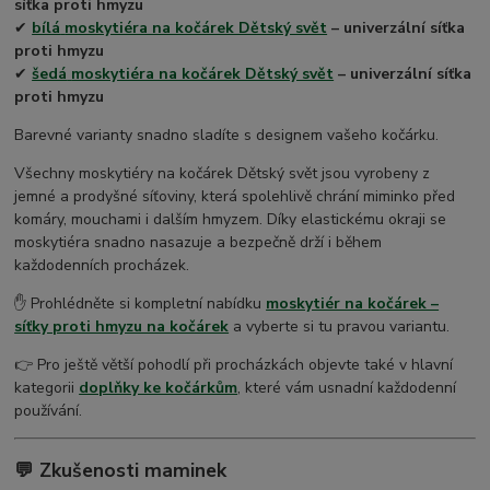
síťka proti hmyzu
✔
bílá
moskytiéra na kočárek Dětský svět
– univerzální síťka
proti hmyzu
✔
šedá
moskytiéra na kočárek Dětský svět
– univerzální síťka
proti hmyzu
Barevné varianty snadno sladíte s designem vašeho kočárku.
Všechny moskytiéry na kočárek Dětský svět jsou vyrobeny z
jemné a prodyšné síťoviny, která spolehlivě chrání miminko před
komáry, mouchami i dalším hmyzem. Díky elastickému okraji se
moskytiéra snadno nasazuje a bezpečně drží i během
každodenních procházek.
✋ Prohlédněte si kompletní nabídku
moskytiér na kočárek –
síťky proti hmyzu na kočárek
a vyberte si tu pravou variantu.
👉 Pro ještě větší pohodlí při procházkách objevte také v hlavní
kategorii
doplňky ke kočárkům
, které vám usnadní každodenní
používání.
💬 Zkušenosti maminek