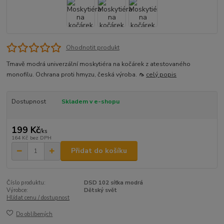
Ohodnotit produkt
Tmavě modrá univerzální moskytiéra na kočárek z atestovaného
monofilu. Ochrana proti hmyzu, česká výroba. 🦟
celý popis
Dostupnost
Skladem v e-shopu
199 Kč
/
ks
164 Kč
bez DPH
Přidat do košíku
Číslo produktu:
DSD 102 síťka modrá
Výrobce:
Dětský svět
Hlídat cenu / dostupnost
Do oblíbených