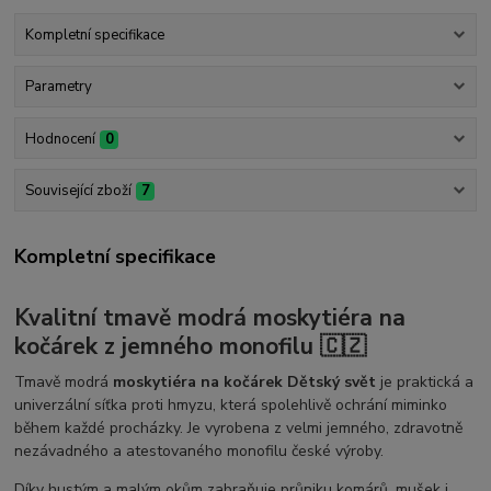
Kompletní specifikace
Parametry
Hodnocení
0
Související zboží
7
Kompletní specifikace
Kvalitní tmavě modrá moskytiéra na
kočárek z jemného monofilu 🇨🇿
Tmavě modrá
moskytiéra na kočárek Dětský svět
je praktická a
univerzální síťka proti hmyzu, která spolehlivě ochrání miminko
během každé procházky. Je vyrobena z velmi jemného, zdravotně
nezávadného a atestovaného monofilu české výroby.
Díky hustým a malým okům zabraňuje průniku komárů, mušek i