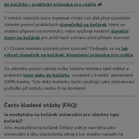
do kočárku – praktický průvodce pro rodiče
👶
.
V letních měsících tisíce maminek chrání své dítě před slunečním
zářením pomocí praktických
slunečníků na kočárek
, které se
snadno připevní na konstrukci, nebo využívají moderní
sluneční
clony na kočárek
pro ještě lepší ochranu před přímým sluncem.
👉 Chcete miminko ochránit před sluncem? Podívejte se na
Jak
vybrat slunečník na kočárek: Kompletní průvodce pro rodiče
.
Za větrného počasí zahřejí nožky Vašeho miminka také měkké a
praktické
letní deky do kočárku
, vyrobené z kvalitní, atestované
100% bavlny. Tyto deky maminky často využívají i jako přebalovací
podložku při pobytu venku či na dovolené.
Často kladené otázky (FAQ)
Je moskytiéra na kočárek univerzální pro všechny typy
kočárků?
Ano, moskytiéra na kočárek Dětský svět je navržena jako
univerzální a díky elastickému okraji ji lze snadno nasadit na