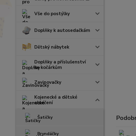
Vše do postýlky
Doplňky k autosedačkám
Dětský nábytek
Doplňky a příslušenství
ke kočárkům
Zavinovačky
Kojenecké a dětské
oblečení
Podobn
Šatičky
Bryndáčky