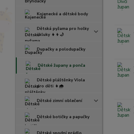
Kojenecké a dětské body
Dětská pyžama pro holky
i kluky 👧👦🌙
Dupačky a polodupačky
Dětské župany a ponča
Dětské pláštěnky Viola
pro děti 👧🌧️
Dětské zimní oblečení
Dětské botičky a papučky
Dětské spodní prádlo