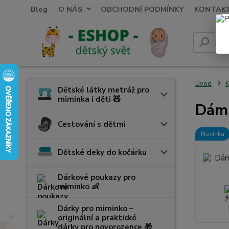
Blog
O NÁS
OBCHODNÍ PODMÍNKY
KONTAK
Úvod
K
Dětské látky metráž pro
miminka i děti 🧸
Dáms
Cestování s dětmi
Novinka
Dětské deky do kočárku
Dárkové poukazy pro
miminko 👶
Dárky pro miminko –
originální a praktické
dárky pro novorozence 🎁