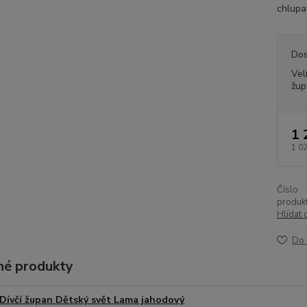
chlupat
Dos
Vel
žup
1 
1 0
Číslo
produkt
Hlídat 
Do 
é produkty
Dívčí župan Dětský svět Lama jahodový