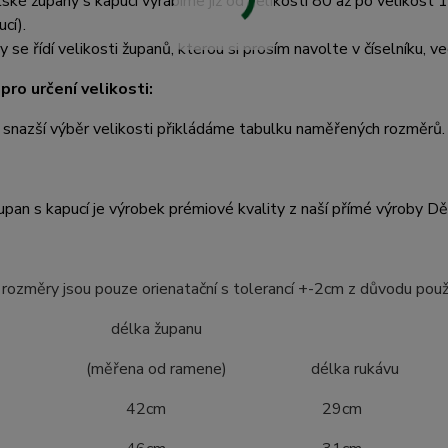
ské župany s kapucí vyrábíme již od velikosti 80 až po velikost 1
cí).
y se řídí velikosti županů, kterou si prosím navolte v číselníku, ve
pro určení velikosti:
 snazší výběr velikosti přikládáme tabulku naměřených rozměrů.
pan s kapucí je výrobek prémiové kvality z naší přímé výroby D
ozměry jsou pouze orienatační s tolerancí +-2cm z důvodu použ
ost délka županu
ena od ramene) délka rukávu
4 42cm 29cm