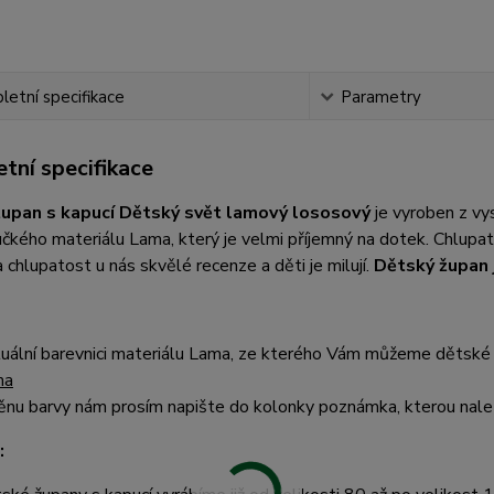
etní specifikace
Parametry
tní specifikace
župan s kapucí Dětský svět lamový lososový
je vyroben z v
čkého materiálu Lama, který je velmi příjemný na dotek. Chlup
 chlupatost u nás skvělé recenze a děti je milují.
Dětský župan 
uální barevnici materiálu Lama, ze kterého Vám můžeme dětské 
ma
nu barvy nám prosím napište do kolonky poznámka, kterou nalez
: