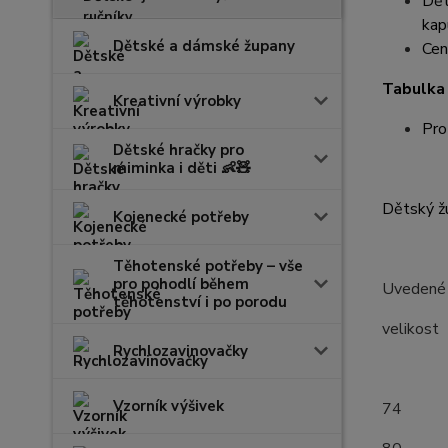
Dět
kapu
Dětské a dámské župany
Cen
Tabulka 
Kreativní výrobky
Pro
Dětské hračky pro
miminka i děti 👶🧸
Dětský žu
Kojenecké potřeby
Těhotenské potřeby – vše
pro pohodlí během
Uvedené r
těhotenství i po porodu
velik
Rychlozavinovačky
(měř
Vzorník výšivek
7