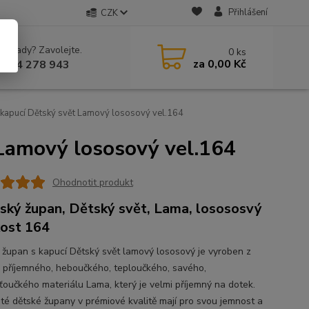
Přihlášení
CZK
 si rady? Zavolejte.
0
ks
za
0,00 Kč
 604 278 943
kapucí Dětský svět Lamový lososový vel.164
Lamový lososový vel.164
Ohodnotit produkt
ký župan, Dětský svět, Lama, losososvý
kost 164
 župan s kapucí Dětský svět lamový lososový je vyroben z
 příjemného, heboučkého, teploučkého, savého,
ťoučkého materiálu Lama, který je velmi příjemný na dotek.
té dětské župany v prémiové kvalitě mají pro svou jemnost a