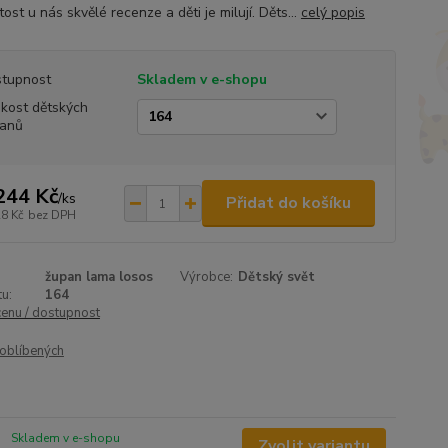
ost u nás skvělé recenze a děti je milují. Děts...
celý popis
tupnost
Skladem v e-shopu
ikost dětských
anů
244 Kč
/
ks
Přidat do košíku
28 Kč
bez DPH
župan lama losos
Výrobce:
Dětský svět
u:
164
cenu / dostupnost
oblíbených
Skladem v e-shopu
Zvolit variantu