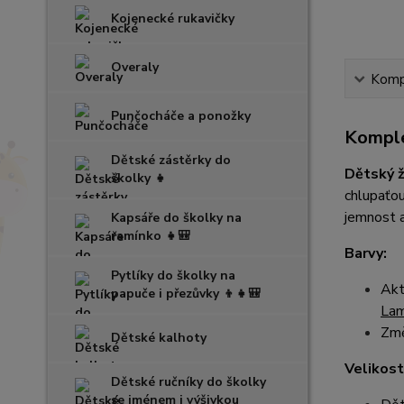
Kojenecké rukavičky
Overaly
Kompl
Punčocháče a ponožky
Komple
Dětské zástěrky do
Dětský 
školky 👧
chlupaťou
jemnost a
Kapsáře do školky na
ramínko 👧🎒
Barvy:
Pytlíky do školky na
Akt
papuče i přezůvky 👦👧🎒
La
Změ
Dětské kalhoty
Velikost
Dětské ručníky do školky
se jménem i výšivkou