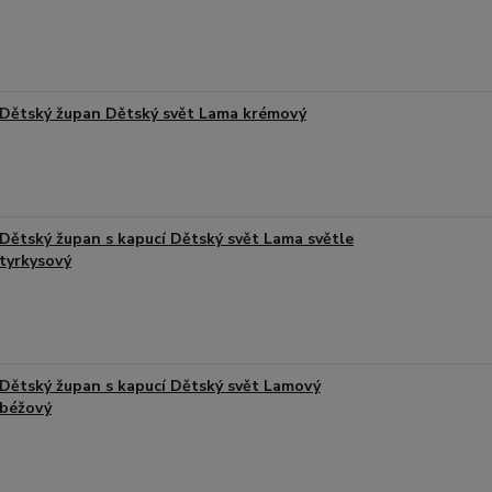
Dětský župan Dětský svět Lama krémový
Dětský župan s kapucí Dětský svět Lama světle
tyrkysový
Dětský župan s kapucí Dětský svět Lamový
béžový