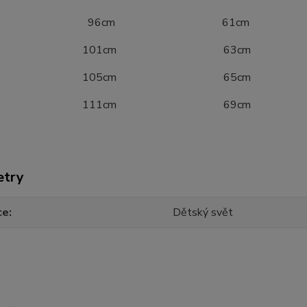
52 96cm 61cm
8 101cm 63cm
4 105cm 65cm
0 111cm 69cm
etry
ce
Dětský svět