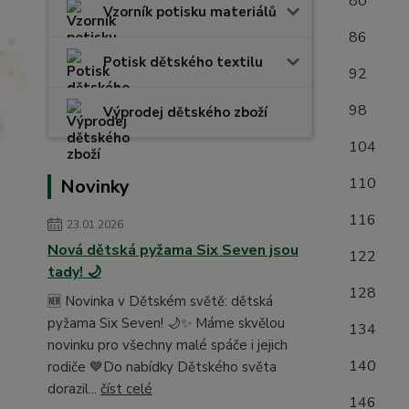
8
Vzorník potisku materiálů
8
Potisk dětského textilu
9
9
Výprodej dětského zboží
1
1
Novinky
1
23.01.2026
Nová dětská pyžama Six Seven jsou
1
tady! 🌙
1
🆕 Novinka v Dětském světě: dětská
pyžama Six Seven! 🌙✨ Máme skvělou
1
novinku pro všechny malé spáče i jejich
1
rodiče 💙Do nabídky Dětského světa
dorazil...
číst celé
1