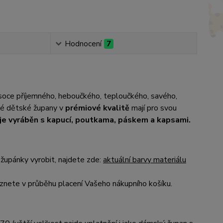
Hodnocení
7
ysoce příjemného, heboučkého, teploučkého, savého,
até dětské župany v
prémiové kvalitě
mají pro svou
je vyráběn s kapucí, poutkama, páskem a kapsami.
župánky vyrobit, najdete zde:
aktuální barvy materiálu
nete v průběhu placení Vašeho nákupního košíku.