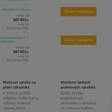
Skladem v e-shopu
Zvolit variantu
cena od
607 Kč
/
ks
cena od
502 Kč
bez DPH
ladě objednávky 2-7
Zvolit variantu
vních dnů
cena od
667 Kč
/
ks
cena od
551 Kč
bez DPH
Možnost výroby na
Množství českých
přání zákazníka
prémiových výrobků
U mnoha výrobků
České výrobky
nabízíme změnu barvy,
podporují naši
výšivky i možnost
ekonomiku a vyznačují
výšivek jména
se světovou kvalitou