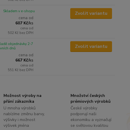
Skladem v e-shopu
Zvolit variantu
cena od
607 Kč
/
ks
cena od
502 Kč
bez DPH
ladě objednávky 2-7
Zvolit variantu
vních dnů
cena od
667 Kč
/
ks
cena od
551 Kč
bez DPH
Možnost výroby na
Množství českých
přání zákazníka
prémiových výrobků
U mnoha výrobků
České výrobky
nabízíme změnu barvy,
podporují naši
výšivky i možnost
ekonomiku a vyznačují
výšivek jména
se světovou kvalitou