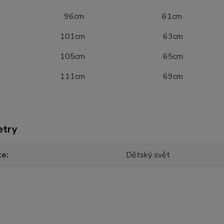
52 96cm 61cm
8 101cm 63cm
4 105cm 65cm
0 111cm 69cm
etry
ce
Dětský svět