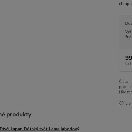
chlupat
Dos
Vel
žup
99
821
Číslo
produkt
Hlídat 
Do 
é produkty
Dívčí župan Dětský svět Lama jahodový