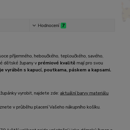
Hodnocení
7
ysoce příjemného, heboučkého, teploučkého, savého,
até dětské župany v
prémiové kvalitě
mají pro svou
je vyráběn s kapucí, poutkama, páskem a kapsami.
župánky vyrobit, najdete zde:
aktuální barvy materiálu
nete v průběhu placení Vašeho nákupního košíku.