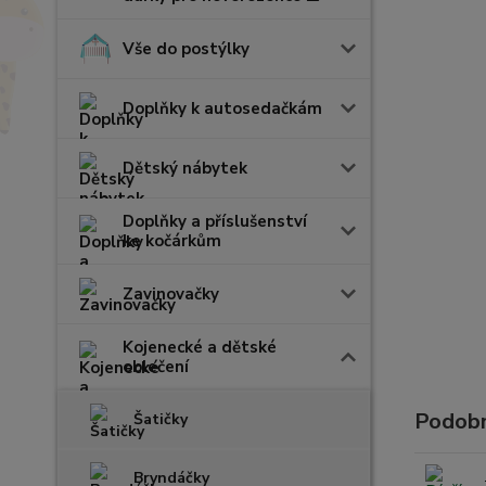
Vše do postýlky
Doplňky k autosedačkám
Dětský nábytek
Doplňky a příslušenství
ke kočárkům
Zavinovačky
Kojenecké a dětské
oblečení
Podobn
Šatičky
Bryndáčky