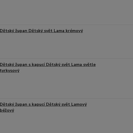
Dětský župan Dětský svět Lama krémový
Dětský župan s kapucí Dětský svět Lama světle
tyrkysový
Dětský župan s kapucí Dětský svět Lamový
béžový