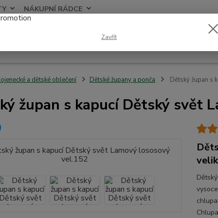
TY
NÁKUPNÍ RÁDCE
Nevíte
Zavřít
Hledat
+420
ojenecké a dětské oblečení
Dětské župany a ponča
Dětský župan s k
ký župan s kapucí Dětský svět 
Děts
veli
Dětský
vysoce
chlupa
Chlupa