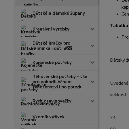
Dět
kapu
Dětské a dámské župany
Cen
Tabulka 
Kreativní výrobky
Pro
Dětské hračky pro
miminka i děti 👶🧸
Dětský žu
Kojenecké potřeby
Těhotenské potřeby – vše
pro pohodlí během
Uvedené r
těhotenství i po porodu
velik
Rychlozavinovačky
(měř
Vzorník výšivek
7