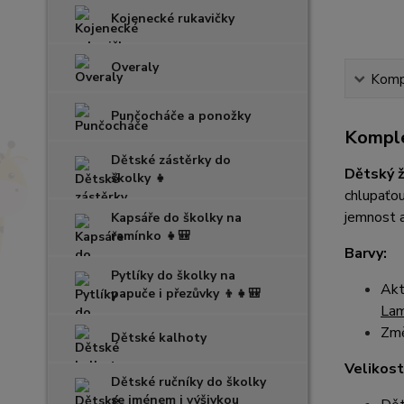
Kojenecké rukavičky
Overaly
Kompl
Punčocháče a ponožky
Komple
Dětské zástěrky do
Dětský 
školky 👧
chlupaťou
jemnost a
Kapsáře do školky na
ramínko 👧🎒
Barvy:
Pytlíky do školky na
Akt
papuče i přezůvky 👦👧🎒
La
Změ
Dětské kalhoty
Velikost
Dětské ručníky do školky
se jménem i výšivkou