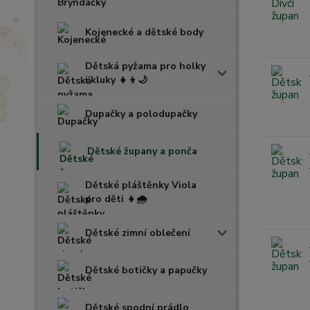
Kojenecké a dětské body
Dětská pyžama pro holky
i kluky 👧👦🌙
Dupačky a polodupačky
Dětské župany a ponča
Dětské pláštěnky Viola
pro děti 👧🌧️
Dětské zimní oblečení
Dětské botičky a papučky
Dětské spodní prádlo