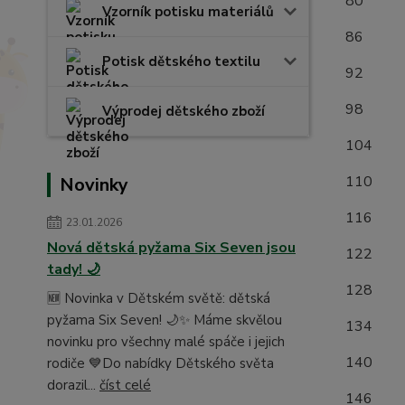
8
Vzorník potisku materiálů
8
Potisk dětského textilu
9
9
Výprodej dětského zboží
1
1
Novinky
1
23.01.2026
Nová dětská pyžama Six Seven jsou
1
tady! 🌙
1
🆕 Novinka v Dětském světě: dětská
pyžama Six Seven! 🌙✨ Máme skvělou
1
novinku pro všechny malé spáče i jejich
1
rodiče 💙Do nabídky Dětského světa
dorazil...
číst celé
1