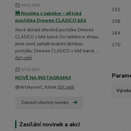
09.01.2026
1
🆕 Novinka v nabídce – dětská
postýlka Drewex CLASICO bílá
15
Nová dětská dřevěná postýlka Drewex
16
CLASICO v bílé barvě Do našeho e-shopu
jsme nově zařadili kvalitní dětskou
17
postýlku Drewex CLASICO v bílé barvě, ...
číst celé
07.02.2022
Param
NOVĚ NA INSTAGRAMU!
@detskysvet_fulnek
číst celé
Výrob
Zobrazit všechny novinky
Zasílání novinek a akcí