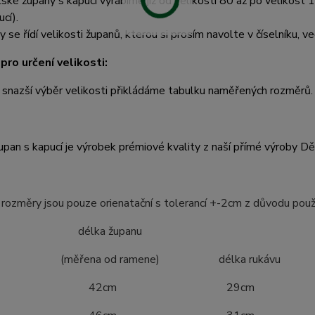
ské župany s kapucí vyrábíme již od velikosti 80 až po velikost 1
cí).
y se řídí velikosti županů, kterou si prosím navolte v číselníku, ve
pro určení velikosti:
 snazší výběr velikosti přikládáme tabulku naměřených rozměrů.
pan s kapucí je výrobek prémiové kvality z naší přímé výroby D
ozměry jsou pouze orienatační s tolerancí +-2cm z důvodu použ
ost délka županu
ena od ramene) délka rukávu
4 42cm 29cm