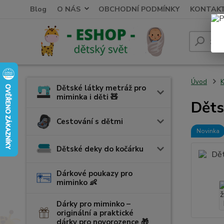
Blog
O NÁS
OBCHODNÍ PODMÍNKY
KONTAK
Úvod
K
Dětské látky metráž pro
miminka i děti 🧸
Děts
Cestování s dětmi
Novinka
Dětské deky do kočárku
Dárkové poukazy pro
miminko 👶
Dárky pro miminko –
originální a praktické
dárky pro novorozence 🎁