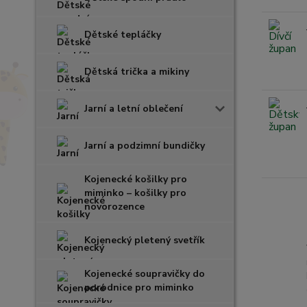
Dětské tepláčky
Dětská trička a mikiny
Jarní a letní oblečení
Jarní a podzimní bundičky
Kojenecké košilky pro
miminko – košilky pro
novorozence
Kojenecký pletený svetřík
Kojenecké soupravičky do
porodnice pro miminko