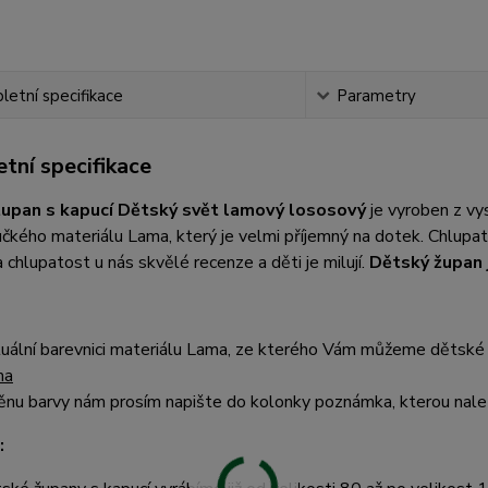
etní specifikace
Parametry
tní specifikace
župan s kapucí Dětský svět lamový lososový
je vyroben z v
čkého materiálu Lama, který je velmi příjemný na dotek. Chlup
 chlupatost u nás skvělé recenze a děti je milují.
Dětský župan 
uální barevnici materiálu Lama, ze kterého Vám můžeme dětské 
ma
nu barvy nám prosím napište do kolonky poznámka, kterou nalez
: