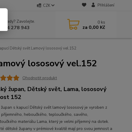
Přihlášení
CZK
 si rady? Zavolejte.
0
ks
za
0,00 Kč
 604 278 943
apucí Dětský svět Lamový lososový vel.152
Lamový lososový vel.152
Ohodnotit produkt
ký župan, Dětský svět, Lama, lososový
kost 152
 župan s kapucí Dětský svět lamový lososový je vyroben z
 příjemného, heboučkého, teploučkého, savého,
ťoučkého materiálu Lama, který je velmi příjemný na dotek.
té dětské župany v prémiové kvalitě mají pro svou jemnost a