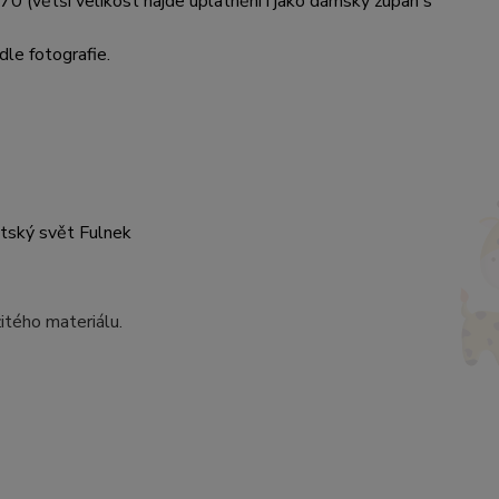
70 (větší velikost najde uplatnění i jako dámský župan s
dle fotografie.
ětský svět Fulnek
itého materiálu.