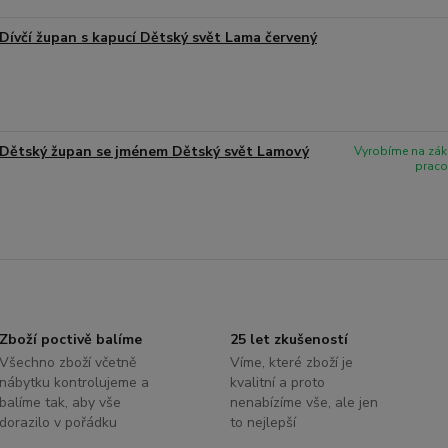
Dívčí župan s kapucí Dětský svět Lama červený
Dětský župan se jménem Dětský svět Lamový
Vyrobíme na zák
praco
Zboží poctivě balíme
25 let zkušeností
Všechno zboží včetně
Víme, které zboží je
nábytku kontrolujeme a
kvalitní a proto
balíme tak, aby vše
nenabízíme vše, ale jen
dorazilo v pořádku
to nejlepší