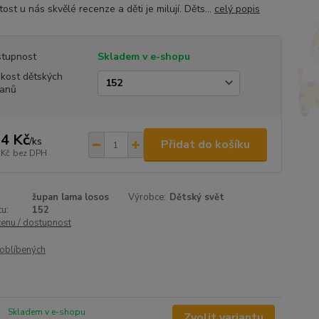
ost u nás skvělé recenze a děti je milují. Děts...
celý popis
tupnost
Skladem v e-shopu
ikost dětských
anů
4 Kč
/
ks
Přidat do košíku
 Kč
bez DPH
župan lama losos
Výrobce:
Dětský svět
u:
152
cenu / dostupnost
oblíbených
Skladem v e-shopu
Zvolit variantu