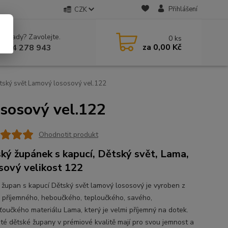
Přihlášení
CZK
 si rady? Zavolejte.
0
ks
za
0,00 Kč
 604 278 943
tský svět Lamový lososový vel.122
sosový vel.122
Ohodnotit produkt
ký župánek s kapucí, Dětský svět, Lama,
sový velikost 122
 župan s kapucí Dětský svět lamový lososový je vyroben z
 příjemného, heboučkého, teploučkého, savého,
ťoučkého materiálu Lama, který je velmi příjemný na dotek.
té dětské župany v prémiové kvalitě mají pro svou jemnost a