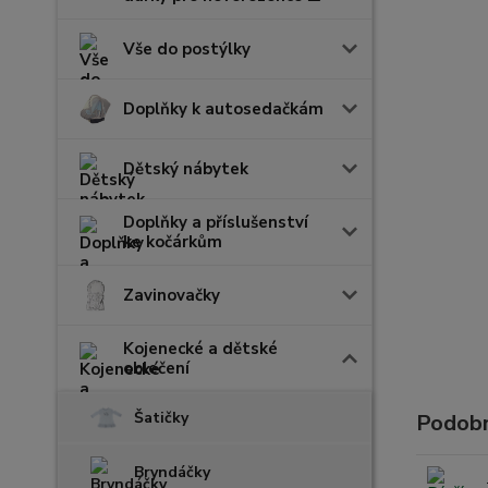
Vše do postýlky
Doplňky k autosedačkám
Dětský nábytek
Doplňky a příslušenství
ke kočárkům
Zavinovačky
Kojenecké a dětské
oblečení
Šatičky
Podobn
Bryndáčky