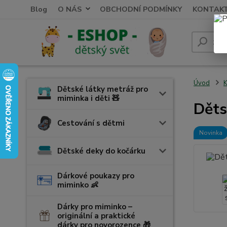
Blog
O NÁS
OBCHODNÍ PODMÍNKY
KONTAK
Úvod
K
Dětské látky metráž pro
miminka i děti 🧸
Děts
Cestování s dětmi
Novinka
Dětské deky do kočárku
Dárkové poukazy pro
miminko 👶
Dárky pro miminko –
originální a praktické
dárky pro novorozence 🎁