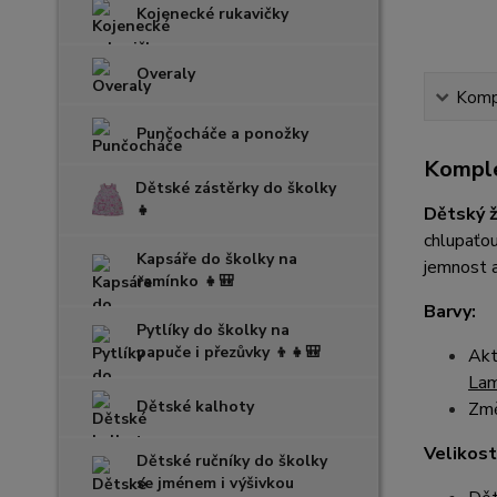
Kojenecké rukavičky
Overaly
Kompl
Punčocháče a ponožky
Komple
Dětské zástěrky do školky
👧
Dětský 
chlupaťou
Kapsáře do školky na
jemnost a
ramínko 👧🎒
Barvy:
Pytlíky do školky na
papuče i přezůvky 👦👧🎒
Akt
La
Dětské kalhoty
Změ
Velikost
Dětské ručníky do školky
se jménem i výšivkou