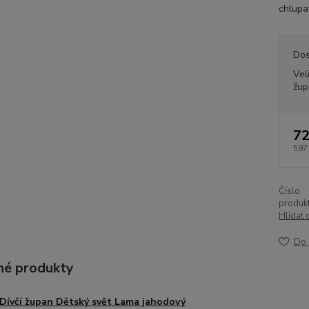
chlupat
Dos
Vel
žup
72
597
Číslo
produkt
Hlídat 
Do 
é produkty
Dívčí župan Dětský svět Lama jahodový