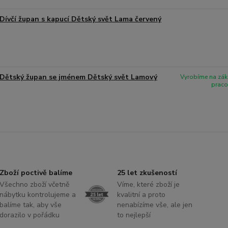
Dívčí župan s kapucí Dětský svět Lama červený
Dětský župan se jménem Dětský svět Lamový
Vyrobíme na zák
praco
Zboží poctivě balíme
25 let zkušeností
Všechno zboží včetně
Víme, které zboží je
nábytku kontrolujeme a
kvalitní a proto
balíme tak, aby vše
nenabízíme vše, ale jen
dorazilo v pořádku
to nejlepší