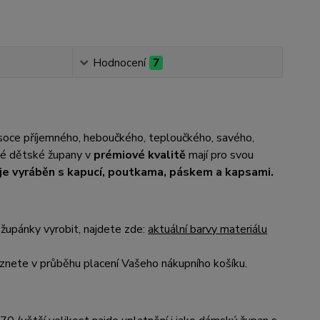
Hodnocení
7
ysoce příjemného, heboučkého, teploučkého, savého,
até dětské župany v
prémiové kvalitě
mají pro svou
je vyráběn s kapucí, poutkama, páskem a kapsami.
župánky vyrobit, najdete zde:
aktuální barvy materiálu
nete v průběhu placení Vašeho nákupního košíku.