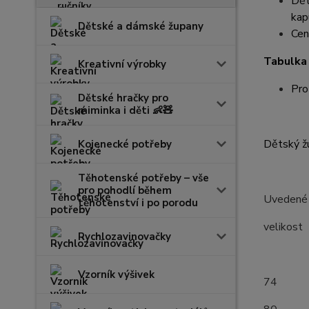
Dět
kapu
Dětské a dámské župany
Cen
Tabulka 
Kreativní výrobky
Pro
Dětské hračky pro
miminka i děti 👶🧸
Dětský žu
Kojenecké potřeby
Těhotenské potřeby – vše
pro pohodlí během
Uvedené r
těhotenství i po porodu
velik
Rychlozavinovačky
(měř
Vzorník výšivek
7