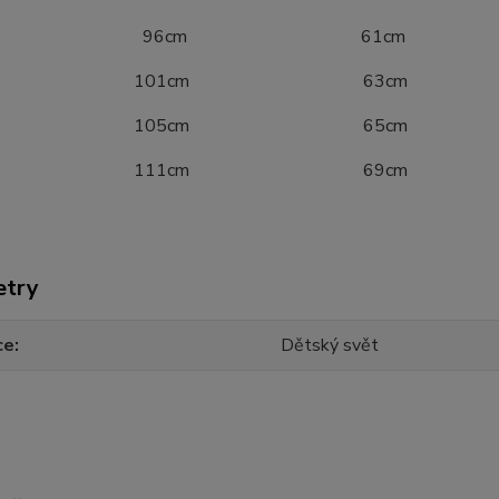
52 96cm 61cm
8 101cm 63cm
4 105cm 65cm
0 111cm 69cm
etry
ce
Dětský svět