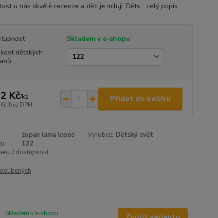
ost u nás skvělé recenze a děti je milují. Děts...
celý popis
tupnost
Skladem v e-shopu
ikost dětských
anů
2 Kč
/
ks
Přidat do košíku
 Kč
bez DPH
župan lama losos
Výrobce:
Dětský svět
u:
122
cenu / dostupnost
oblíbených
Skladem v e-shopu
Zvolit variantu