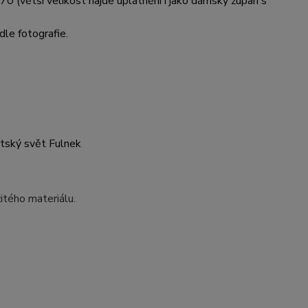
70 (větší velikost najde uplatnění i jako dámský župan s
dle fotografie.
ětský svět Fulnek
itého materiálu.