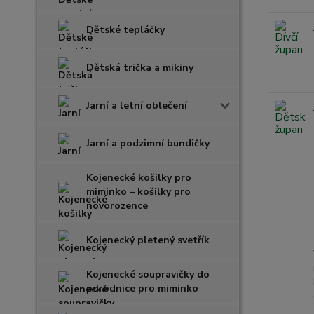
Dětské tepláčky
Dětská trička a mikiny
Jarní a letní oblečení
Jarní a podzimní bundičky
Kojenecké košilky pro
miminko – košilky pro
novorozence
Kojenecký pletený svetřík
Kojenecké soupravičky do
porodnice pro miminko