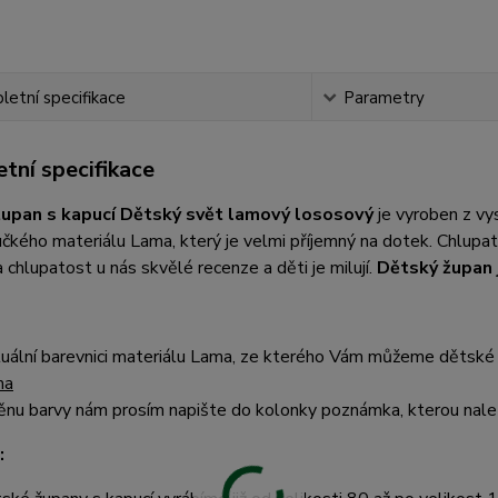
etní specifikace
Parametry
tní specifikace
župan s kapucí Dětský svět lamový lososový
je vyroben z v
čkého materiálu Lama, který je velmi příjemný na dotek. Chlup
 chlupatost u nás skvělé recenze a děti je milují.
Dětský župan 
uální barevnici materiálu Lama, ze kterého Vám můžeme dětské 
ma
nu barvy nám prosím napište do kolonky poznámka, kterou nalez
: