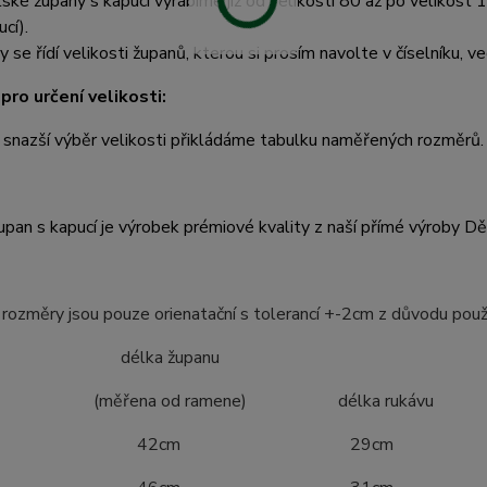
ské župany s kapucí vyrábíme již od velikosti 80 až po velikost 1
cí).
y se řídí velikosti županů, kterou si prosím navolte v číselníku, ve
pro určení velikosti:
 snazší výběr velikosti přikládáme tabulku naměřených rozměrů.
pan s kapucí je výrobek prémiové kvality z naší přímé výroby D
ozměry jsou pouze orienatační s tolerancí +-2cm z důvodu použ
ost délka županu
ena od ramene) délka rukávu
4 42cm 29cm