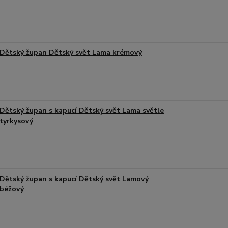
Dětský župan Dětský svět Lama krémový
Dětský župan s kapucí Dětský svět Lama světle
tyrkysový
Dětský župan s kapucí Dětský svět Lamový
béžový