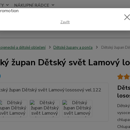
TY
NÁKUPNÍ RÁDCE
Nevíte
Zavřít
Hledat
+420
ojenecké a dětské oblečení
Dětské župany a ponča
Dětský župan Dě
ký župan Dětský svět Lamový lo
Děts
loso
Dětský
vysoce
chlupa
Chlupa