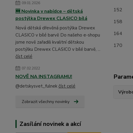
09.01.2026
1
🆕 Novinka v nabídce – dětská
postýlka Drewex CLASICO bílá
15
Nová dětská dřevěná postýlka Drewex
16
CLASICO v bílé barvě Do našeho e-shopu
jsme nově zařadili kvalitní dětskou
17
postýlku Drewex CLASICO v bílé barvě, ...
číst celé
07.02.2022
Param
NOVĚ NA INSTAGRAMU!
@detskysvet_fulnek
číst celé
Výrob
Zobrazit všechny novinky
Zasílání novinek a akcí