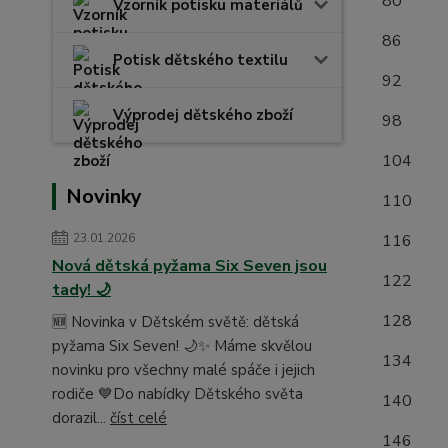
8
Vzorník potisku materiálů
8
Potisk dětského textilu
9
Výprodej dětského zboží
9
1
Novinky
1
1
23.01.2026
Nová dětská pyžama Six Seven jsou
1
tady! 🌙
1
🆕 Novinka v Dětském světě: dětská
pyžama Six Seven! 🌙✨ Máme skvělou
1
novinku pro všechny malé spáče i jejich
rodiče 💙Do nabídky Dětského světa
1
dorazil...
číst celé
1