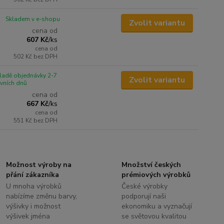
Skladem v e-shopu
Zvolit variantu
cena od
607 Kč
/
ks
cena od
502 Kč
bez DPH
ladě objednávky 2-7
Zvolit variantu
vních dnů
cena od
667 Kč
/
ks
cena od
551 Kč
bez DPH
Možnost výroby na
Množství českých
přání zákazníka
prémiových výrobků
U mnoha výrobků
České výrobky
nabízíme změnu barvy,
podporují naši
výšivky i možnost
ekonomiku a vyznačují
výšivek jména
se světovou kvalitou