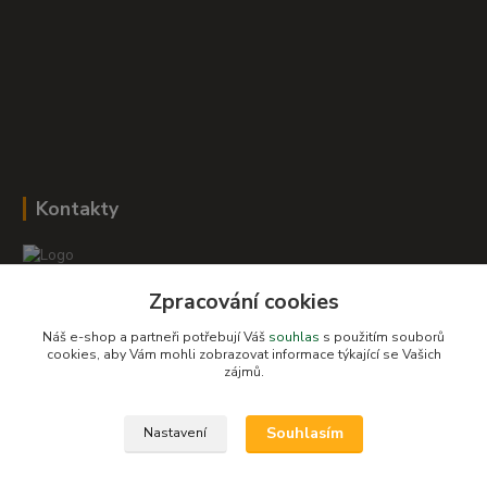
Kontakty
Zpracování cookies
Romana Šebestová
+420 604 278 943
Náš e-shop a partneři potřebují Váš
souhlas
s použitím souborů
cookies, aby Vám mohli zobrazovat informace týkající se Vašich
obchod-detskysvet@seznam.cz
zájmů.
Souhlasím
Nastavení