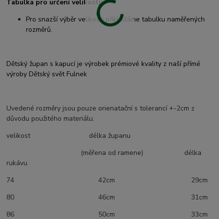
Tabulka pro určení velikosti:
Pro snazší výběr velikosti přikládáme tabulku naměřených
rozměrů.
Dětský župan s kapucí je výrobek prémiové kvality z naší přímé
výroby Dětský svět Fulnek
Uvedené rozměry jsou pouze orienatační s tolerancí +-2cm z
důvodu použitého materiálu.
velikost délka županu
(měřena od ramene) délka
rukávu
74 42cm 29cm
80 46cm 31cm
86 50cm 33cm