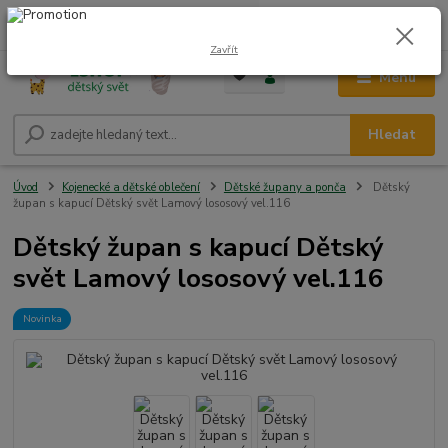
0
ks
CZK
+420 604 278 943
za
0,00 Kč
Zavřít
Menu
Hledat
Úvod
Kojenecké a dětské oblečení
Dětské župany a ponča
Dětský
župan s kapucí Dětský svět Lamový lososový vel.116
Dětský župan s kapucí Dětský
svět Lamový lososový vel.116
Novinka