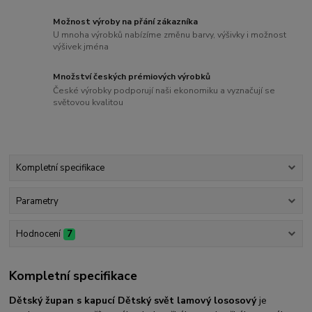
Možnost výroby na přání zákazníka
U mnoha výrobků nabízíme změnu barvy, výšivky i možnost
výšivek jména
Množství českých prémiových výrobků
České výrobky podporují naši ekonomiku a vyznačují se
světovou kvalitou
Kompletní specifikace
Parametry
Hodnocení
7
Kompletní specifikace
Dětský župan s kapucí Dětský svět lamový lososový
je