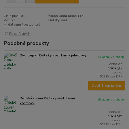
Číslo produktu:
župan lama losos 116
Výrobce:
Dětský svět
Hlídat cenu / dostupnost
Do oblíbených
Podobné produkty
Dívčí župan Dětský svět Lama jahodový
Skladem v e-shopu
cena od
607 Kč
/
ks
cena od
502 Kč
bez DPH
Zvolit variantu
Dětský župan Dětský svět Lama
Skladem v e-shopu
krémový
cena od
607 Kč
/
ks
cena od
502 Kč
bez DPH