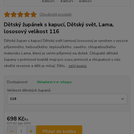
Ohodnotit produkt
Dětský župánek s kapucí, Dětský svět, Lama,
lososový velikost 116
Dětský župan s kapucí Dětský svět lamový lososový je vyroben z vysoce
příjemného, heboučkého, teploučkého, savého, chlupaťoučkého
materiálu Lama, který je velmi příjemný na dotek. Chlupaté dětské
župany v prémiové kvalitě mají pro svou jemnost a chlupatost u nás
skvělé recenze a děti je milují. Děts...
celý popis
Dostupnost
Skladem v e-shopu
Velikost dětských županů
698 Kč
/
ks
577 Kč
bez DPH
Přidat do košíku