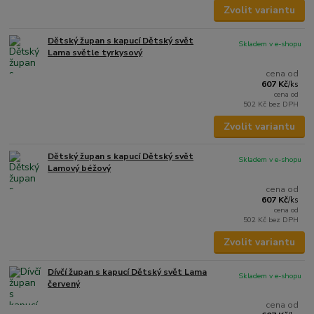
Zvolit variantu
Dětský župan s kapucí Dětský svět
Skladem v e-shopu
Lama světle tyrkysový
cena od
607 Kč
/
ks
cena od
502 Kč
bez DPH
Zvolit variantu
Dětský župan s kapucí Dětský svět
Skladem v e-shopu
Lamový béžový
cena od
607 Kč
/
ks
cena od
502 Kč
bez DPH
Zvolit variantu
Dívčí župan s kapucí Dětský svět Lama
Skladem v e-shopu
červený
cena od