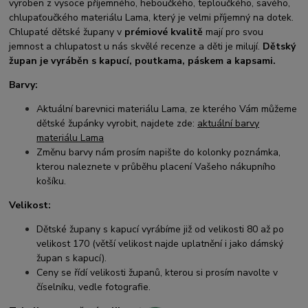
vyroben z vysoce příjemného, heboučkého, teploučkého, savého,
chlupaťoučkého materiálu Lama, který je velmi příjemný na dotek.
Chlupaté dětské župany v
prémiové kvalitě
mají pro svou
jemnost a chlupatost u nás skvělé recenze a děti je milují.
Dětský
župan je vyráběn s kapucí, poutkama, páskem a kapsami.
Barvy:
Aktuální barevnici materiálu Lama, ze kterého Vám můžeme
dětské župánky vyrobit, najdete zde:
aktuální barvy
materiálu Lama
Změnu barvy nám prosím napište do kolonky poznámka,
kterou naleznete v průběhu placení Vašeho nákupního
košíku.
Velikost:
Dětské župany s kapucí vyrábíme již od velikosti 80 až po
velikost 170 (větší velikost najde uplatnění i jako dámský
župan s kapucí).
Ceny se řídí velikosti županů, kterou si prosím navolte v
číselníku, vedle fotografie.