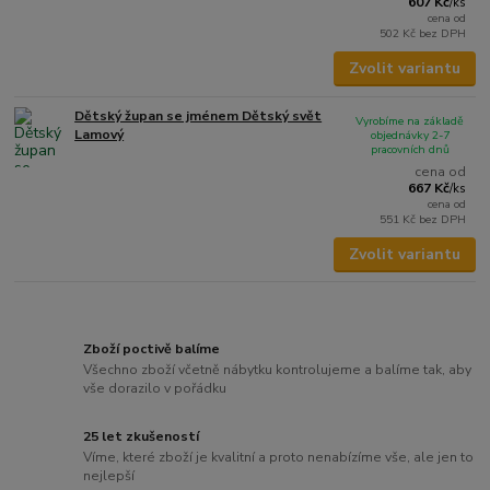
607 Kč
/
ks
cena od
502 Kč
bez DPH
Zvolit variantu
Dětský župan se jménem Dětský svět
Vyrobíme na základě
Lamový
objednávky 2-7
pracovních dnů
cena od
667 Kč
/
ks
cena od
551 Kč
bez DPH
Zvolit variantu
Zboží poctivě balíme
Všechno zboží včetně nábytku kontrolujeme a balíme tak, aby
vše dorazilo v pořádku
25 let zkušeností
Víme, které zboží je kvalitní a proto nenabízíme vše, ale jen to
nejlepší