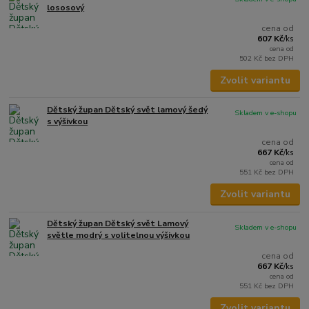
lososový
cena od
607 Kč
/
ks
cena od
502 Kč
bez DPH
Zvolit variantu
Dětský župan Dětský svět lamový šedý
Skladem v e-shopu
s výšivkou
cena od
667 Kč
/
ks
cena od
551 Kč
bez DPH
Zvolit variantu
Dětský župan Dětský svět Lamový
Skladem v e-shopu
světle modrý s volitelnou výšivkou
cena od
667 Kč
/
ks
cena od
551 Kč
bez DPH
Zvolit variantu