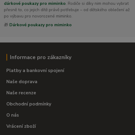
dárkové poukazy pro miminko
. Rodiče si díky nim mohou vybrat
přesně to, co jejich dítě právě potřebuje – od dětského oblečení až
po výbavu pro novorozené miminko.
🎁
Dárkové poukazy pro miminko
Informace pro zákazníky
Platby a bankovní spojení
Naše doprava
Naše recenze
Obchodní podmínky
O nás
Vrácení zboží