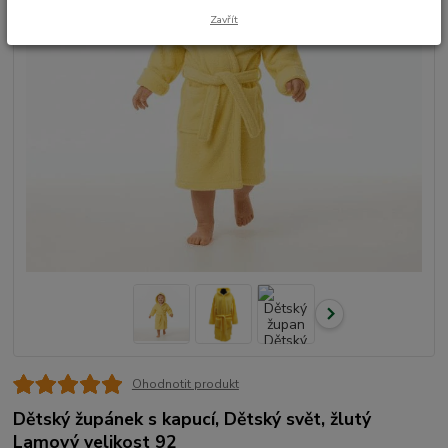
Zavřít
Ohodnotit produkt
Dětský župánek s kapucí, Dětský svět, žlutý
Lamový velikost 92