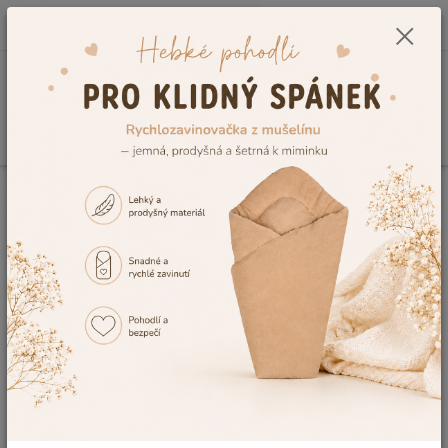
0
ks
CZK
+420 604 278 943
za
0,00 Kč
Menu
Hledat
Úvod
Kojenecké a dětské oblečení
Dětské župany a ponča
Dětský
župan Dětský svět žlutý Lamový velikost 92
Dětský župan Dětský svět žlutý
Lamový velikost 92