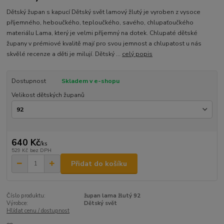
Dětský župan s kapucí Dětský svět lamový žlutý je vyroben z vysoce
příjemného, heboučkého, teploučkého, savého, chlupaťoučkého
materiálu Lama, který je velmi příjemný na dotek. Chlupaté dětské
župany v prémiové kvalitě mají pro svou jemnost a chlupatost u nás
skvělé recenze a děti je milují. Dětský ...
celý popis
Dostupnost
Skladem v e-shopu
Velikost dětských županů
640 Kč
/
ks
529 Kč
bez DPH
Přidat do košíku
Číslo produktu:
župan lama žlutý 92
Výrobce:
Dětský svět
Hlídat cenu / dostupnost