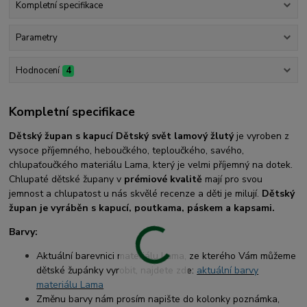
Kompletní specifikace
Parametry
Hodnocení
4
Kompletní specifikace
Dětský župan s kapucí Dětský svět lamový žlutý
je vyroben z
vysoce příjemného, heboučkého, teploučkého, savého,
chlupaťoučkého materiálu Lama, který je velmi příjemný na dotek.
Chlupaté dětské župany v
prémiové kvalitě
mají pro svou
jemnost a chlupatost u nás skvělé recenze a děti je milují.
Dětský
župan je vyráběn s kapucí, poutkama, páskem a kapsami.
Barvy:
Aktuální barevnici materiálu Lama, ze kterého Vám můžeme
dětské župánky vyrobit, najdete zde:
aktuální barvy
materiálu Lama
Změnu barvy nám prosím napište do kolonky poznámka,