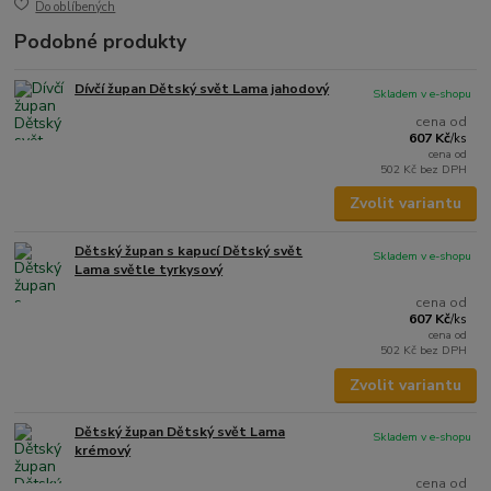
Do oblíbených
Podobné produkty
Dívčí župan Dětský svět Lama jahodový
Skladem v e-shopu
cena od
607 Kč
/
ks
cena od
502 Kč
bez DPH
Zvolit variantu
Dětský župan s kapucí Dětský svět
Skladem v e-shopu
Lama světle tyrkysový
cena od
607 Kč
/
ks
cena od
502 Kč
bez DPH
Zvolit variantu
Dětský župan Dětský svět Lama
Skladem v e-shopu
krémový
cena od