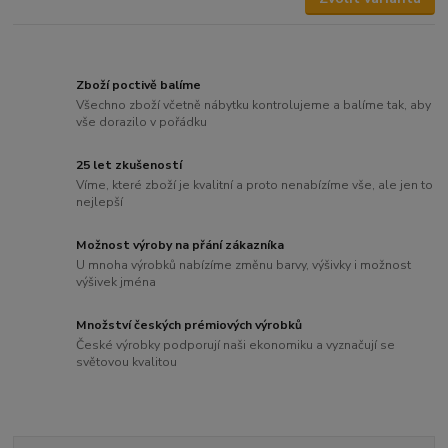
Zboží poctivě balíme
Všechno zboží včetně nábytku kontrolujeme a balíme tak, aby
vše dorazilo v pořádku
25 let zkušeností
Víme, které zboží je kvalitní a proto nenabízíme vše, ale jen to
nejlepší
Možnost výroby na přání zákazníka
U mnoha výrobků nabízíme změnu barvy, výšivky i možnost
výšivek jména
Množství českých prémiových výrobků
České výrobky podporují naši ekonomiku a vyznačují se
světovou kvalitou