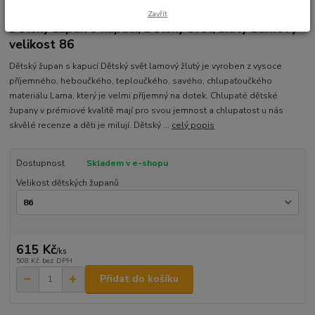
Ohodnotit produkt
Zavřít
Dětský župan s kapucí, Dětský svět, žlutý Lamový
velikost 86
Dětský župan s kapucí Dětský svět lamový žlutý je vyroben z vysoce
příjemného, heboučkého, teploučkého, savého, chlupaťoučkého
materiálu Lama, který je velmi příjemný na dotek. Chlupaté dětské
župany v prémiové kvalitě mají pro svou jemnost a chlupatost u nás
skvělé recenze a děti je milují. Dětský ...
celý popis
Dostupnost
Skladem v e-shopu
Velikost dětských županů
615 Kč
/
ks
508 Kč
bez DPH
Přidat do košíku