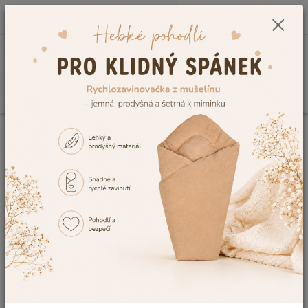
0
ks
CZK
+420 604 278 943
za
0,00 Kč
Menu
Hledat
Úvod
Kojenecké a dětské oblečení
Dětské župany a ponča
Dětský
župan Dětský svět žlutý Lamový velikost 86
Dětský župan Dětský svět žlutý
Lamový velikost 86