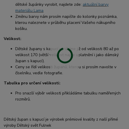
dětské župánky vyrobit, najdete zde:
aktuální barvy
materiálu Lama
Změnu barvy nám prosím napište do kolonky poznámka,
kterou naleznete v průběhu placení Vašeho nákupního
košíku.
Velikost:
Dětské župany s kapucí vyrábíme již od velikosti 80 až po
velikost 170 (větší velikost najde uplatnění i jako dámský
župan s kapucí).
Ceny se řídí velikosti županů, kterou si prosím navolte v
číselníku, vedle fotografie.
Tabulka pro určení velikosti:
Pro snazší výběr velikosti přikládáme tabulku naměřených
rozměrů.
Dětský župan s kapucí je výrobek prémiové kvality z naší přímé
výroby Dětský svět Fulnek