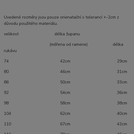
Uvedené rozměry jsou pouze orienatační s tolerancí +-2cm z
důvodu použitého materiálu.
velikost délka županu
(měřena od ramene) délka
rukávu
74 42cm 29cm
80 46cm 31cm
86 50cm 33cm
92 54cm 36cm
98 58cm 38cm
104 62cm 40cm
110 67cm 42cm