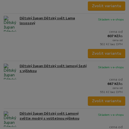
Zvolit variantu
Dětský župan Dětský svět Lama
Skladem v e-shopu
lososový
cena od
607 Kč
/
ks
cena od
502 Kč
bez DPH
Zvolit variantu
Dětský župan Dětský svět lamový šedý
Skladem v e-shopu
s výšivkou
cena od
667 Kč
/
ks
cena od
551 Kč
bez DPH
Zvolit variantu
Dětský župan Dětský svět Lamový
Skladem v e-shopu
světle modrý s volitelnou výšivkou
cena od