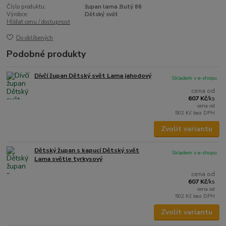
Číslo produktu:
župan lama žlutý 86
Výrobce:
Dětský svět
Hlídat cenu / dostupnost
Do oblíbených
Podobné produkty
Dívčí župan Dětský svět Lama jahodový
Skladem v e-shopu
cena od
607 Kč
/
ks
cena od
502 Kč
bez DPH
Zvolit variantu
Dětský župan s kapucí Dětský svět
Skladem v e-shopu
Lama světle tyrkysový
cena od
607 Kč
/
ks
cena od
502 Kč
bez DPH
Zvolit variantu