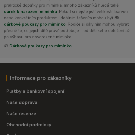
praktické doplňky pro miminka, mnoho zákazníků hledá také
dárek k narození miminka
. Pokud si nejste jistí velikostí, barvou
nebo konkrétním produktem, ideálním řešením mohou být
🎁
dárkové poukazy pro miminko
. Rodiče si díky nim mohou vybrat
přesně to, co jejich dítě právě potřebuje – od dětského oblečení až
po výbavu pro novorozené miminko.
🎁
Dárkové poukazy pro miminko
Informace pro zákazníky
Platby a bankovní spojení
Naše doprava
Naše recenze
Obchodní podmínky