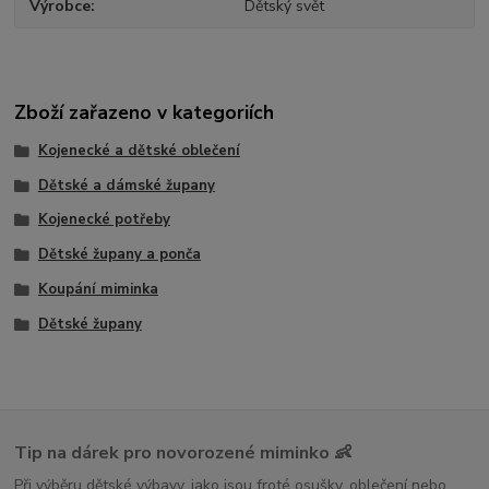
Výrobce
Dětský svět
Zboží zařazeno v kategoriích
Kojenecké a dětské oblečení
Dětské a dámské župany
Kojenecké potřeby
Dětské župany a ponča
Koupání miminka
Dětské župany
Tip na dárek pro novorozené miminko 👶
Při výběru dětské výbavy, jako jsou froté osušky, oblečení nebo