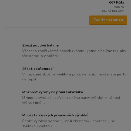
667 Kč
/
ks
cena od
551 Kč
bez DPH
Zvolit variantu
Zboží poctivě balíme
Všechno zboží včetně nábytku kontrolujeme a balíme tak, aby
vše dorazilo v pořádku
25 let zkušeností
Víme, které zboží je kvalitní a proto nenabízíme vše, ale jen to
nejlepší
Možnost výroby na přání zákazníka
U mnoha výrobků nabízíme změnu barvy, výšivky i možnost
výšivek jména
Množství českých prémiových výrobků
České výrobky podporují naši ekonomiku a vyznačují se
světovou kvalitou