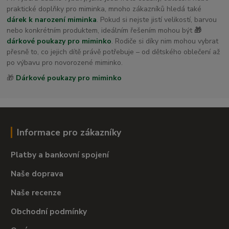
praktické doplňky pro miminka, mnoho zákazníků hledá také
dárek k narození miminka
. Pokud si nejste jistí velikostí, barvou
nebo konkrétním produktem, ideálním řešením mohou být
🎁
dárkové poukazy pro miminko
. Rodiče si díky nim mohou vybrat
přesně to, co jejich dítě právě potřebuje – od dětského oblečení až
po výbavu pro novorozené miminko.
🎁
Dárkové poukazy pro miminko
Informace pro zákazníky
Platby a bankovní spojení
Naše doprava
Naše recenze
Obchodní podmínky