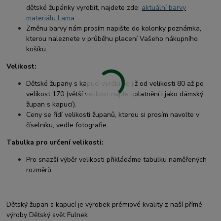
dětské župánky vyrobit, najdete zde:
aktuální barvy
materiálu Lama
Změnu barvy nám prosím napište do kolonky poznámka,
kterou naleznete v průběhu placení Vašeho nákupního
košíku.
Velikost:
Dětské župany s kapucí vyrábíme již od velikosti 80 až po
velikost 170 (větší velikost najde uplatnění i jako dámský
župan s kapucí).
Ceny se řídí velikosti županů, kterou si prosím navolte v
číselníku, vedle fotografie.
Tabulka pro určení velikosti:
Pro snazší výběr velikosti přikládáme tabulku naměřených
rozměrů.
Dětský župan s kapucí je výrobek prémiové kvality z naší přímé
výroby Dětský svět Fulnek