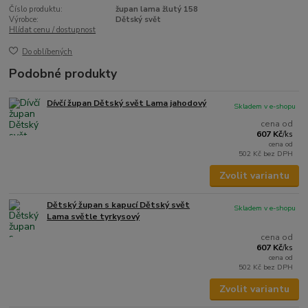
Číslo produktu:
župan lama žlutý 158
Výrobce:
Dětský svět
Hlídat cenu / dostupnost
Do oblíbených
Podobné produkty
Dívčí župan Dětský svět Lama jahodový
Skladem v e-shopu
cena od
607 Kč
/
ks
cena od
502 Kč
bez DPH
Zvolit variantu
Dětský župan s kapucí Dětský svět
Skladem v e-shopu
Lama světle tyrkysový
cena od
607 Kč
/
ks
cena od
502 Kč
bez DPH
Zvolit variantu