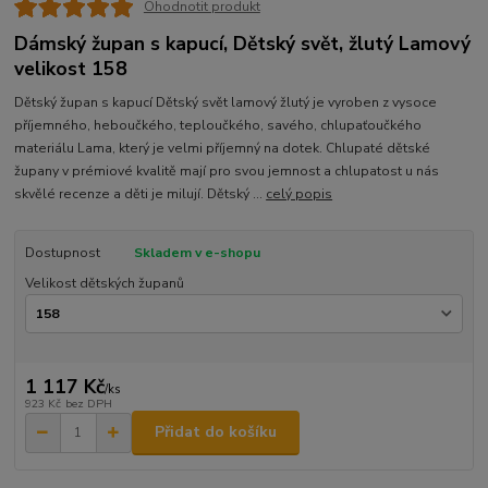
Ohodnotit produkt
Dámský župan s kapucí, Dětský svět, žlutý Lamový
velikost 158
Dětský župan s kapucí Dětský svět lamový žlutý je vyroben z vysoce
příjemného, heboučkého, teploučkého, savého, chlupaťoučkého
materiálu Lama, který je velmi příjemný na dotek. Chlupaté dětské
župany v prémiové kvalitě mají pro svou jemnost a chlupatost u nás
skvělé recenze a děti je milují. Dětský ...
celý popis
Dostupnost
Skladem v e-shopu
Velikost dětských županů
1 117 Kč
/
ks
923 Kč
bez DPH
Přidat do košíku