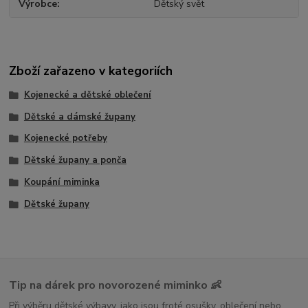
Výrobce
Dětský svět
Zboží zařazeno v kategoriích
Kojenecké a dětské oblečení
Dětské a dámské župany
Kojenecké potřeby
Dětské župany a ponča
Koupání miminka
Dětské župany
Tip na dárek pro novorozené miminko 👶
Při výběru dětské výbavy, jako jsou froté osušky, oblečení nebo