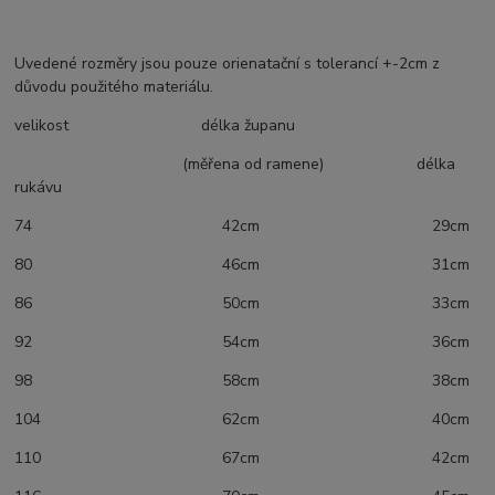
Uvedené rozměry jsou pouze orienatační s tolerancí +-2cm z
důvodu použitého materiálu.
velikost délka županu
(měřena od ramene) délka
rukávu
74 42cm 29cm
80 46cm 31cm
86 50cm 33cm
92 54cm 36cm
98 58cm 38cm
104 62cm 40cm
110 67cm 42cm