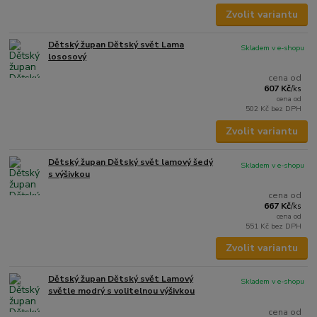
Zvolit variantu
Dětský župan Dětský svět Lama
Skladem v e-shopu
lososový
cena od
607 Kč
/
ks
cena od
502 Kč
bez DPH
Zvolit variantu
Dětský župan Dětský svět lamový šedý
Skladem v e-shopu
s výšivkou
cena od
667 Kč
/
ks
cena od
551 Kč
bez DPH
Zvolit variantu
Dětský župan Dětský svět Lamový
Skladem v e-shopu
světle modrý s volitelnou výšivkou
cena od