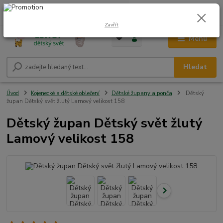
0
ks
CZK
+420 604 278 943
za
0,00 Kč
Zavřít
Menu
Hledat
Úvod
Kojenecké a dětské oblečení
Dětské župany a ponča
Dětský
župan Dětský svět žlutý Lamový velikost 158
Dětský župan Dětský svět žlutý
Lamový velikost 158