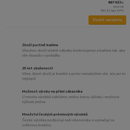
667 Kč
/
ks
cena od
551 Kč
bez DPH
Zvolit variantu
Zboží poctivě balíme
Všechno zboží včetně nábytku kontrolujeme a balíme tak, aby
vše dorazilo v pořádku
25 let zkušeností
Víme, které zboží je kvalitní a proto nenabízíme vše, ale jen to
nejlepší
Možnost výroby na přání zákazníka
U mnoha výrobků nabízíme změnu barvy, výšivky i možnost
výšivek jména
Množství českých prémiových výrobků
České výrobky podporují naši ekonomiku a vyznačují se
světovou kvalitou