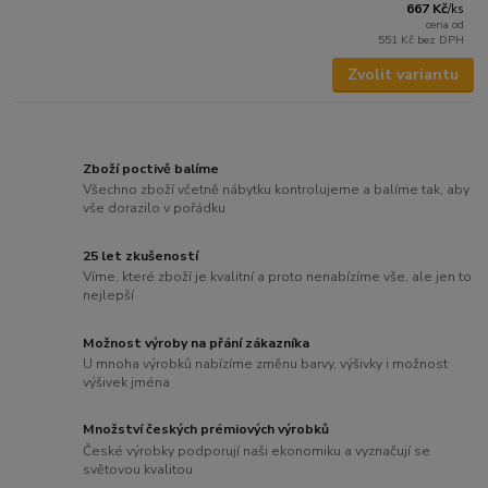
667 Kč
/
ks
cena od
551 Kč
bez DPH
Zvolit variantu
Zboží poctivě balíme
Všechno zboží včetně nábytku kontrolujeme a balíme tak, aby
vše dorazilo v pořádku
25 let zkušeností
Víme, které zboží je kvalitní a proto nenabízíme vše, ale jen to
nejlepší
Možnost výroby na přání zákazníka
U mnoha výrobků nabízíme změnu barvy, výšivky i možnost
výšivek jména
Množství českých prémiových výrobků
České výrobky podporují naši ekonomiku a vyznačují se
světovou kvalitou