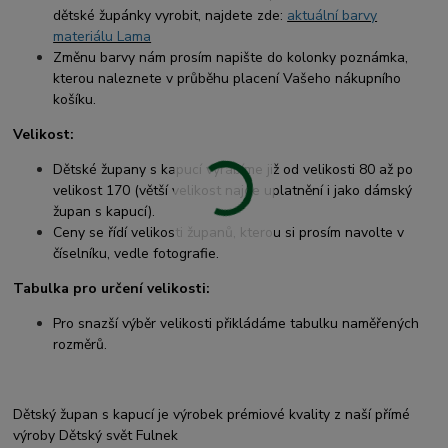
dětské župánky vyrobit, najdete zde:
aktuální barvy
materiálu Lama
Změnu barvy nám prosím napište do kolonky poznámka,
kterou naleznete v průběhu placení Vašeho nákupního
košíku.
Velikost:
Dětské župany s kapucí vyrábíme již od velikosti 80 až po
velikost 170 (větší velikost najde uplatnění i jako dámský
župan s kapucí).
Ceny se řídí velikosti županů, kterou si prosím navolte v
číselníku, vedle fotografie.
Tabulka pro určení velikosti:
Pro snazší výběr velikosti přikládáme tabulku naměřených
rozměrů.
Dětský župan s kapucí je výrobek prémiové kvality z naší přímé
výroby Dětský svět Fulnek