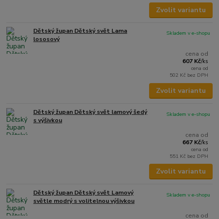
Zvolit variantu
Dětský župan Dětský svět Lama
Skladem v e-shopu
lososový
cena od
607 Kč
/
ks
cena od
502 Kč
bez DPH
Zvolit variantu
Dětský župan Dětský svět lamový šedý
Skladem v e-shopu
s výšivkou
cena od
667 Kč
/
ks
cena od
551 Kč
bez DPH
Zvolit variantu
Dětský župan Dětský svět Lamový
Skladem v e-shopu
světle modrý s volitelnou výšivkou
cena od