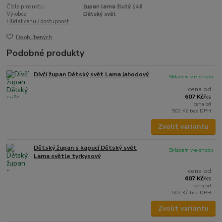
Číslo produktu:
župan lama žlutý 146
Výrobce:
Dětský svět
Hlídat cenu / dostupnost
Do oblíbených
Podobné produkty
Dívčí župan Dětský svět Lama jahodový
Skladem v e-shopu
cena od
607 Kč
/
ks
cena od
502 Kč
bez DPH
Zvolit variantu
Dětský župan s kapucí Dětský svět
Skladem v e-shopu
Lama světle tyrkysový
cena od
607 Kč
/
ks
cena od
502 Kč
bez DPH
Zvolit variantu