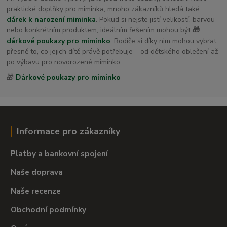
praktické doplňky pro miminka, mnoho zákazníků hledá také
dárek k narození miminka
. Pokud si nejste jistí velikostí, barvou
nebo konkrétním produktem, ideálním řešením mohou být
🎁
dárkové poukazy pro miminko
. Rodiče si díky nim mohou vybrat
přesně to, co jejich dítě právě potřebuje – od dětského oblečení až
po výbavu pro novorozené miminko.
🎁
Dárkové poukazy pro miminko
Informace pro zákazníky
Platby a bankovní spojení
Naše doprava
Naše recenze
Obchodní podmínky