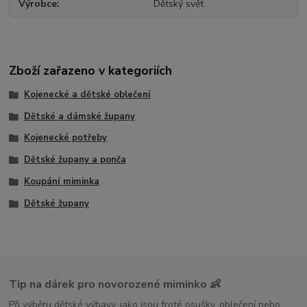
Výrobce
Dětský svět
Zboží zařazeno v kategoriích
Kojenecké a dětské oblečení
Dětské a dámské župany
Kojenecké potřeby
Dětské župany a ponča
Koupání miminka
Dětské župany
Tip na dárek pro novorozené miminko 👶
Při výběru dětské výbavy, jako jsou froté osušky, oblečení nebo