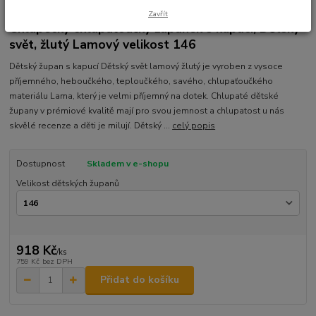
Ohodnotit produkt
Zavřít
Chlapecký chlupaťoučký župánek s kapucí, Dětský
svět, žlutý Lamový velikost 146
Dětský župan s kapucí Dětský svět lamový žlutý je vyroben z vysoce
příjemného, heboučkého, teploučkého, savého, chlupaťoučkého
materiálu Lama, který je velmi příjemný na dotek. Chlupaté dětské
župany v prémiové kvalitě mají pro svou jemnost a chlupatost u nás
skvělé recenze a děti je milují. Dětský ...
celý popis
Dostupnost
Skladem v e-shopu
Velikost dětských županů
918 Kč
/
ks
759 Kč
bez DPH
Přidat do košíku