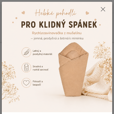
0
ks
CZK
+420 604 278 943
za
0,00 Kč
Menu
Hledat
Úvod
Kojenecké a dětské oblečení
Dětské župany a ponča
Dětský
župan Dětský svět žlutý Lamový velikost 146
Dětský župan Dětský svět žlutý
Lamový velikost 146