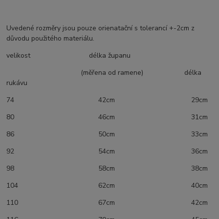
Uvedené rozměry jsou pouze orienatační s tolerancí +-2cm z
důvodu použitého materiálu.
velikost délka županu
(měřena od ramene) délka
rukávu
74 42cm 29cm
80 46cm 31cm
86 50cm 33cm
92 54cm 36cm
98 58cm 38cm
104 62cm 40cm
110 67cm 42cm