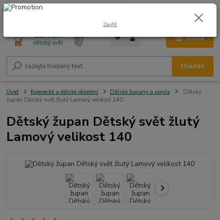
0
ks
CZK
+420 604 278 943
za
0,00 Kč
Zavřít
Menu
Hledat
Úvod
Kojenecké a dětské oblečení
Dětské župany a ponča
Dětský
župan Dětský svět žlutý Lamový velikost 140
Dětský župan Dětský svět žlutý
Lamový velikost 140