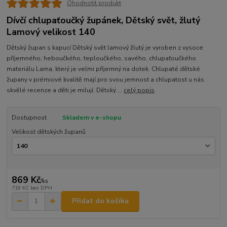
Ohodnotit produkt
Dívčí chlupaťoučký župánek, Dětský svět, žlutý
Lamový velikost 140
Dětský župan s kapucí Dětský svět lamový žlutý je vyroben z vysoce
příjemného, heboučkého, teploučkého, savého, chlupaťoučkého
materiálu Lama, který je velmi příjemný na dotek. Chlupaté dětské
župany v prémiové kvalitě mají pro svou jemnost a chlupatost u nás
skvělé recenze a děti je milují. Dětský ...
celý popis
Dostupnost
Skladem v e-shopu
Velikost dětských županů
869 Kč
/
ks
718 Kč
bez DPH
Přidat do košíku