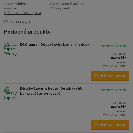
Číslo produktu:
župan lama žlutý 140
Výrobce:
Dětský svět
Hlídat cenu / dostupnost
Do oblíbených
Podobné produkty
Dívčí župan Dětský svět Lama jahodový
Skladem v e-shopu
cena od
607 Kč
/
ks
cena od
502 Kč
bez DPH
Zvolit variantu
Dětský župan s kapucí Dětský svět
Skladem v e-shopu
Lama světle tyrkysový
cena od
607 Kč
/
ks
cena od
502 Kč
bez DPH
Zvolit variantu