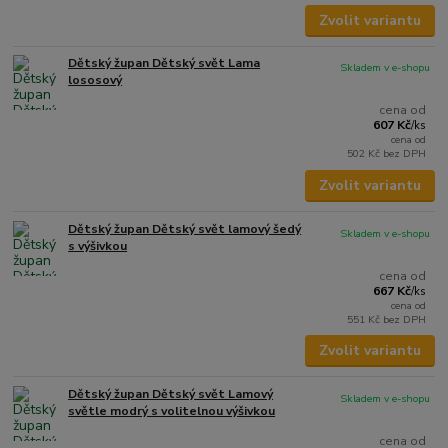
Zvolit variantu
Dětský župan Dětský svět Lama
Skladem v e-shopu
lososový
cena od
607 Kč
/
ks
cena od
502 Kč
bez DPH
Zvolit variantu
Dětský župan Dětský svět lamový šedý
Skladem v e-shopu
s výšivkou
cena od
667 Kč
/
ks
cena od
551 Kč
bez DPH
Zvolit variantu
Dětský župan Dětský svět Lamový
Skladem v e-shopu
světle modrý s volitelnou výšivkou
cena od