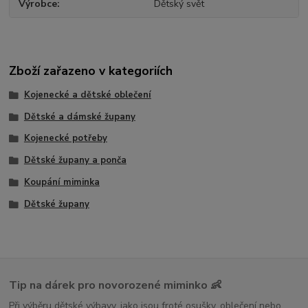
Výrobce
Dětský svět
Zboží zařazeno v kategoriích
Kojenecké a dětské oblečení
Dětské a dámské župany
Kojenecké potřeby
Dětské župany a ponča
Koupání miminka
Dětské župany
Tip na dárek pro novorozené miminko 👶
Při výběru dětské výbavy, jako jsou froté osušky, oblečení nebo