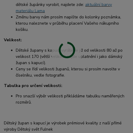
dětské župánky vyrobit, najdete zde:
aktuální barvy
materiálu Lama
Změnu barvy nám prosím napište do kolonky poznámka,
kterou naleznete v průběhu placení Vašeho nákupního
košíku.
Velikost:
Dětské župany s kapucí vyrábíme již od velikosti 80 až po
velikost 170 (větší velikost najde uplatnění i jako dámský
župan s kapucí).
Ceny se řídí velikosti županů, kterou si prosím navolte v
číselníku, vedle fotografie.
Tabulka pro určení velikosti:
Pro snazší výběr velikosti přikládáme tabulku naměřených
rozměrů.
Dětský župan s kapucí je výrobek prémiové kvality z naší přímé
výroby Dětský svět Fulnek