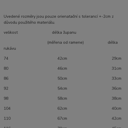
Uvedené rozměry jsou pouze orienatační s tolerancí +-2cm z
důvodu použitého materiálu.
velikost délka županu
(měřena od ramene) délka
rukávu
74 42cm 29cm
80 46cm 31cm
86 50cm 33cm
92 54cm 36cm
98 58cm 38cm
104 62cm 40cm
110 67cm 42cm