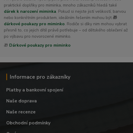
praktické doplňky pro miminka, mnoho zákazníků hledá také
dárek k narození miminka
. Pokud si nejste jistí velikostí, barvou
nebo konkrétním produktem, ideálním řešením mohou být
🎁
dárkové poukazy pro miminko
. Rodiče si díky nim mohou vybrat
přesně to, co jejich dítě právě potřebuje – od dětského oblečení až
po výbavu pro novorozené miminko.
🎁
Dárkové poukazy pro miminko
Informace pro zákazníky
Platby a bankovní spojení
Naše doprava
Naše recenze
Obchodní podmínky