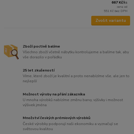
667 Kč
/
ks
cena od
551 Kč
bez DPH
Zvolit variantu
Zboží poctivě balíme
Všechno zboží včetně nábytku kontrolujeme a balíme tak, aby
vše dorazilo v pořádku
25 let zkušeností
Víme, které zboží je kvalitní a proto nenabízíme vše, ale jen to
nejlepší
Možnost výroby na přání zákazníka
U mnoha výrobků nabízíme změnu barvy, výšivky i možnost
výšivek jména
Množství českých prémiových výrobků
České výrobky podporují naši ekonomiku a vyznačují se
světovou kvalitou