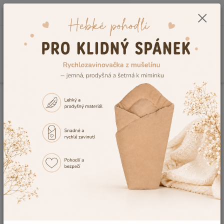
0
ks
CZK
+420 604 278 943
za
0,00 Kč
Menu
Hledat
Úvod
Kojenecké a dětské oblečení
Dětské župany a ponča
Dětský
župan Dětský svět žlutý Lamový velikost 134
Dětský župan Dětský svět žlutý
Lamový velikost 134