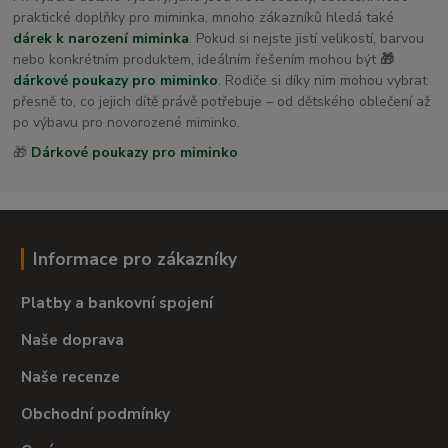
praktické doplňky pro miminka, mnoho zákazníků hledá také
dárek k narození miminka
. Pokud si nejste jistí velikostí, barvou
nebo konkrétním produktem, ideálním řešením mohou být
🎁
dárkové poukazy pro miminko
. Rodiče si díky nim mohou vybrat
přesně to, co jejich dítě právě potřebuje – od dětského oblečení až
po výbavu pro novorozené miminko.
🎁
Dárkové poukazy pro miminko
Informace pro zákazníky
Platby a bankovní spojení
Naše doprava
Naše recenze
Obchodní podmínky