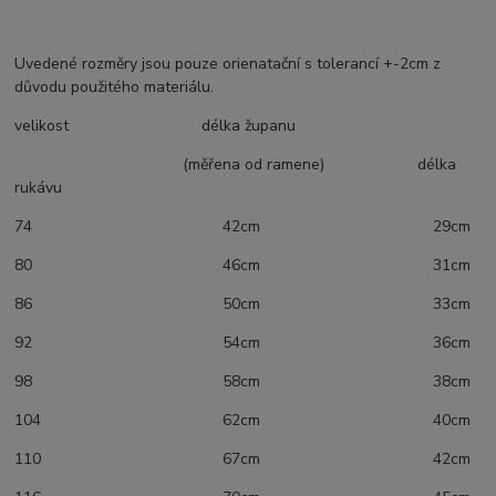
Uvedené rozměry jsou pouze orienatační s tolerancí +-2cm z
důvodu použitého materiálu.
velikost délka županu
(měřena od ramene) délka
rukávu
74 42cm 29cm
80 46cm 31cm
86 50cm 33cm
92 54cm 36cm
98 58cm 38cm
104 62cm 40cm
110 67cm 42cm