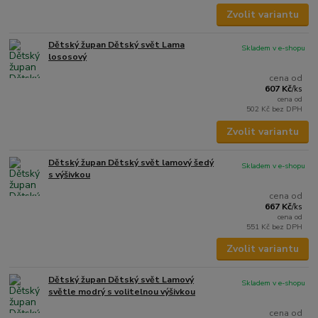
Zvolit variantu
Dětský župan Dětský svět Lama
Skladem v e-shopu
lososový
cena od
607 Kč
/
ks
cena od
502 Kč
bez DPH
Zvolit variantu
Dětský župan Dětský svět lamový šedý
Skladem v e-shopu
s výšivkou
cena od
667 Kč
/
ks
cena od
551 Kč
bez DPH
Zvolit variantu
Dětský župan Dětský svět Lamový
Skladem v e-shopu
světle modrý s volitelnou výšivkou
cena od