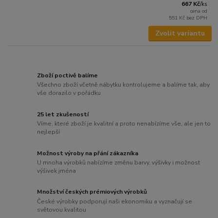
667 Kč
/
ks
cena od
551 Kč
bez DPH
Zvolit variantu
Zboží poctivě balíme
Všechno zboží včetně nábytku kontrolujeme a balíme tak, aby
vše dorazilo v pořádku
25 let zkušeností
Víme, které zboží je kvalitní a proto nenabízíme vše, ale jen to
nejlepší
Možnost výroby na přání zákazníka
U mnoha výrobků nabízíme změnu barvy, výšivky i možnost
výšivek jména
Množství českých prémiových výrobků
České výrobky podporují naši ekonomiku a vyznačují se
světovou kvalitou