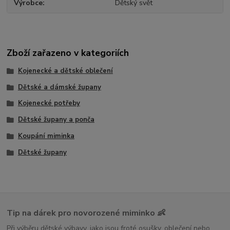
Výrobce
Dětský svět
Zboží zařazeno v kategoriích
Kojenecké a dětské oblečení
Dětské a dámské župany
Kojenecké potřeby
Dětské župany a ponča
Koupání miminka
Dětské župany
Tip na dárek pro novorozené miminko 👶
Při výběru dětské výbavy, jako jsou froté osušky, oblečení nebo