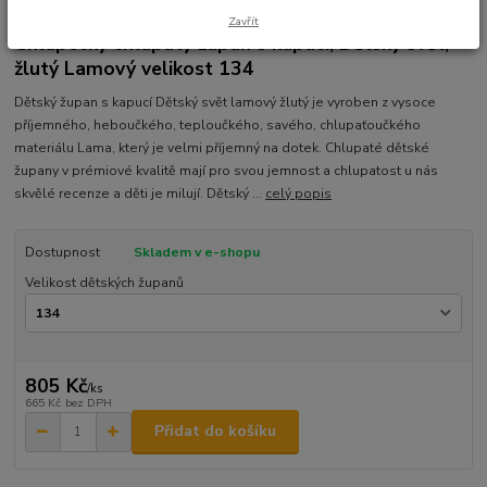
Ohodnotit produkt
Zavřít
Chlapecký chlupatý župan s kapucí, Dětský svět,
žlutý Lamový velikost 134
Dětský župan s kapucí Dětský svět lamový žlutý je vyroben z vysoce
příjemného, heboučkého, teploučkého, savého, chlupaťoučkého
materiálu Lama, který je velmi příjemný na dotek. Chlupaté dětské
župany v prémiové kvalitě mají pro svou jemnost a chlupatost u nás
skvělé recenze a děti je milují. Dětský ...
celý popis
Dostupnost
Skladem v e-shopu
Velikost dětských županů
805 Kč
/
ks
665 Kč
bez DPH
Přidat do košíku