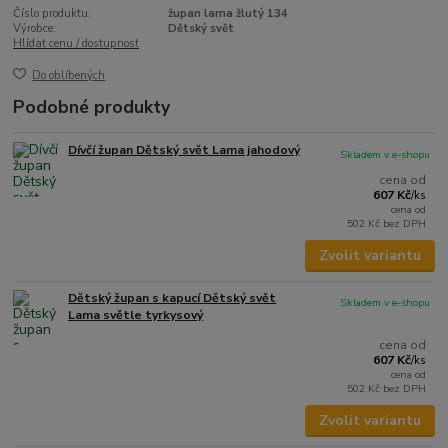
Číslo produktu:
župan lama žlutý 134
Výrobce:
Dětský svět
Hlídat cenu / dostupnost
Do oblíbených
Podobné produkty
Dívčí župan Dětský svět Lama jahodový
Skladem v e-shopu
cena od
607 Kč
/
ks
cena od
502 Kč
bez DPH
Zvolit variantu
Dětský župan s kapucí Dětský svět
Skladem v e-shopu
Lama světle tyrkysový
cena od
607 Kč
/
ks
cena od
502 Kč
bez DPH
Zvolit variantu