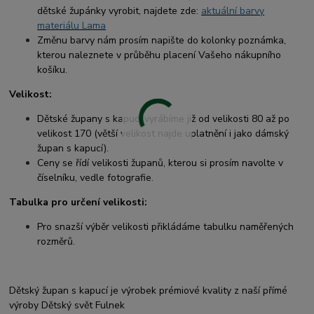
dětské župánky vyrobit, najdete zde:
aktuální barvy
materiálu Lama
Změnu barvy nám prosím napište do kolonky poznámka,
kterou naleznete v průběhu placení Vašeho nákupního
košíku.
Velikost:
Dětské župany s kapucí vyrábíme již od velikosti 80 až po
velikost 170 (větší velikost najde uplatnění i jako dámský
župan s kapucí).
Ceny se řídí velikosti županů, kterou si prosím navolte v
číselníku, vedle fotografie.
Tabulka pro určení velikosti:
Pro snazší výběr velikosti přikládáme tabulku naměřených
rozměrů.
Dětský župan s kapucí je výrobek prémiové kvality z naší přímé
výroby Dětský svět Fulnek