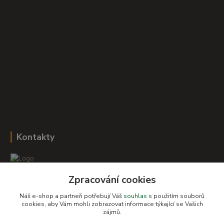
Kontakty
Zpracování cookies
Romana Šebestová
+420 604 278 943
Náš e-shop a partneři potřebují Váš
souhlas
s použitím souborů
cookies, aby Vám mohli zobrazovat informace týkající se Vašich
obchod-detskysvet@seznam.cz
zájmů.