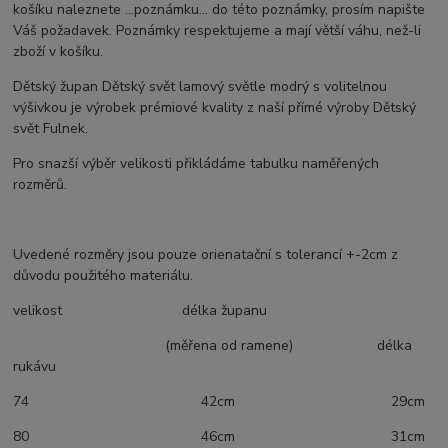
košíku naleznete ...poznámku... do této poznámky, prosím napište
Váš požadavek. Poznámky respektujeme a mají větší váhu, než-li
zboží v košíku.
Dětský župan Dětský svět lamový světle modrý s volitelnou
výšivkou je výrobek prémiové kvality z naší přímé výroby Dětský
svět Fulnek.
Pro snazší výběr velikosti přikládáme tabulku naměřených
rozměrů.
Uvedené rozměry jsou pouze orienatační s tolerancí +-2cm z
důvodu použitého materiálu.
velikost délka županu
(měřena od ramene) délka
rukávu
74 42cm 29cm
80 46cm 31cm