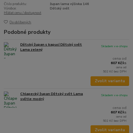
Číslo produktu:
župan lama výšivka 146
Výrobce:
Dětský svět
Hlídat cenu / dostupnost
Do oblíbených
Podobné produkty
Dětský župan s kapucí Dětský svět
Skladem v e-shopu
Lama zelený
cena od
607 Kč
/
ks
cena od
502 Kč
bez DPH
Zvolit variantu
Chlapecký župan Dětský svět Lama
Skladem v e-shopu
světle modrý
cena od
607 Kč
/
ks
cena od
502 Kč
bez DPH
Zvolit variantu