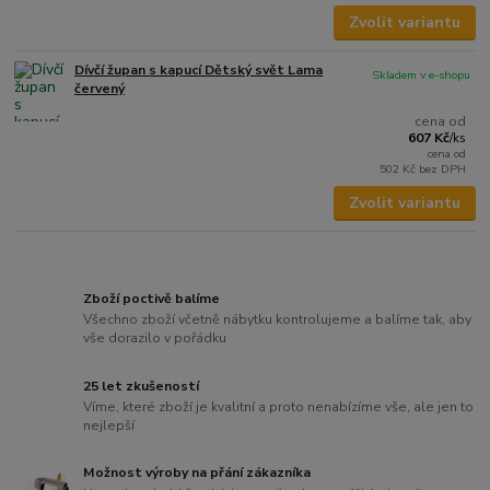
Zvolit variantu
Dívčí župan s kapucí Dětský svět Lama
Skladem v e-shopu
červený
cena od
607 Kč
/
ks
cena od
502 Kč
bez DPH
Zvolit variantu
Zboží poctivě balíme
Všechno zboží včetně nábytku kontrolujeme a balíme tak, aby
vše dorazilo v pořádku
25 let zkušeností
Víme, které zboží je kvalitní a proto nenabízíme vše, ale jen to
nejlepší
Možnost výroby na přání zákazníka