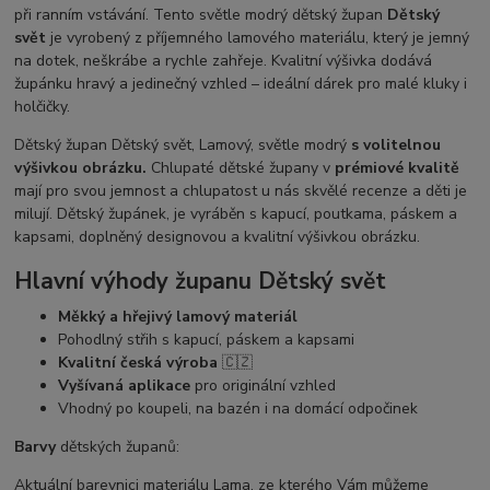
při ranním vstávání. Tento světle modrý dětský župan
Dětský
svět
je vyrobený z příjemného lamového materiálu, který je jemný
na dotek, neškrábe a rychle zahřeje. Kvalitní výšivka dodává
župánku hravý a jedinečný vzhled – ideální dárek pro malé kluky i
holčičky.
Dětský župan Dětský svět, Lamový, světle modrý
s volitelnou
výšivkou obrázku.
Chlupaté dětské župany v
prémiové kvalitě
mají pro svou jemnost a chlupatost u nás skvělé recenze a děti je
milují. Dětský župánek, je vyráběn s kapucí, poutkama, páskem a
kapsami, doplněný designovou a kvalitní výšivkou obrázku.
Hlavní výhody županu Dětský svět
Měkký a hřejivý lamový materiál
Pohodlný střih s kapucí, páskem a kapsami
Kvalitní česká výroba
🇨🇿
Vyšívaná aplikace
pro originální vzhled
Vhodný po koupeli, na bazén i na domácí odpočinek
Barvy
dětských županů:
Aktuální barevnici materiálu Lama, ze kterého Vám můžeme