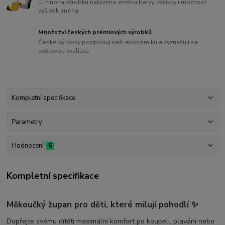
U mnoha výrobků nabízíme změnu barvy, výšivky i možnost
výšivek jména
Množství českých prémiových výrobků
České výrobky podporují naši ekonomiku a vyznačují se
světovou kvalitou
Kompletní specifikace
Parametry
Hodnocení
6
Kompletní specifikace
Měkoučký župan pro děti, které milují pohodlí
✨
Dopřejte svému dítěti maximální komfort po koupeli, plavání nebo