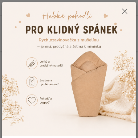
0
ks
CZK
+420 604 278 943
za
0,00 Kč
Menu
Hledat
Úvod
Kojenecké a dětské oblečení
Dětské župany a ponča
Dětský
župan Dětský svět Lama s volitelnou výšivkou vel.146
Dětský župan Dětský svět Lama s
volitelnou výšivkou vel.146
TOP produkt