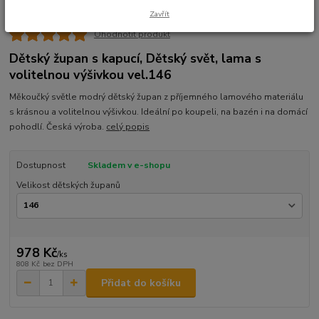
Zavřít
Ohodnotit produkt
Dětský župan s kapucí, Dětský svět, lama s
volitelnou výšivkou vel.146
Měkoučký světle modrý dětský župan z příjemného lamového materiálu
s krásnou a volitelnou výšivkou. Ideální po koupeli, na bazén i na domácí
pohodlí. Česká výroba.
celý popis
Dostupnost
Skladem v e-shopu
Velikost dětských županů
978 Kč
/
ks
808 Kč
bez DPH
Přidat do košíku