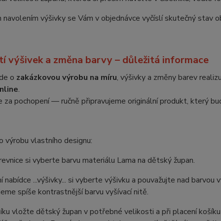
navolením výšivky se Vám v objednávce vyčíslí skutečný stav o
tí výšivek a změna barvy – důležitá informace
jde o
zakázkovou výrobu na míru
, výšivky a změny barev reali
nline
.
za pochopení — ručně připravujeme originální produkt, který bu
 výrobu vlastního designu:
revnice si vyberte barvu materiálu Lama na dětský župan.
ní nabídce ...výšivky... si vyberte výšivku a pouvažujte nad barvou
eme spíše kontrastnější barvu vyšívací nitě.
íku vložte dětský župan v potřebné velikosti a při placení košík