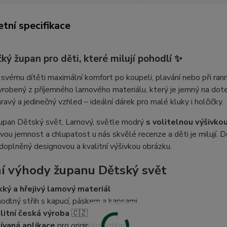
tní specifikace
ý župan pro děti, které milují pohodlí
✨
svému dítěti maximální komfort po koupeli, plavání nebo při ra
yrobený z příjemného lamového materiálu, který je jemný na dotek
ravý a jedinečný vzhled – ideální dárek pro malé kluky i holčičky.
upan Dětský svět, Lamový, světle modrý
s volitelnou výšivko
svou jemnost a chlupatost u nás skvělé recenze a děti je milují.
doplněný designovou a kvalitní výšivkou obrázku.
í výhody županu Dětský svět
ký a hřejivý lamový materiál
odlný střih s kapucí, páskem a kapsami
litní česká výroba
🇨🇿
ívaná aplikace
pro originální vzhled