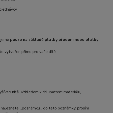
bjednávky.
zujeme
pouze na základě platby předem nebo platby
de vytvořen přímo pro vaše dítě.
 vyšívací nitě. Vzhledem k chlupatosti materiálu,
u naleznete ...poznámku... do této poznámky, prosím