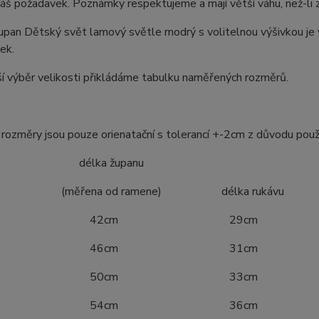
áš požadavek. Poznámky respektujeme a mají větší váhu, než-li z
pan Dětský svět lamový světle modrý s volitelnou výšivkou je 
ek.
í výběr velikosti přikládáme tabulku naměřených rozměrů.
ozměry jsou pouze orienatační s tolerancí +-2cm z důvodu použ
ost délka županu
ena od ramene) délka rukávu
4 42cm 29cm
0 46cm 31cm
6 50cm 33cm
2 54cm 36cm