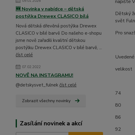
napište V
09.01.2026
🆕 Novinka v nabídce – dětská
Dětský žu
postýlka Drewex CLASICO bílá
svět Fuln
Nová dětská dřevěná postýlka Drewex
Pro snazš
CLASICO v bílé barvě Do našeho e-shopu
jsme nově zařadili kvalitní dětskou
postýlku Drewex CLASICO v bílé barvě, ...
číst celé
Uvedené r
07.02.2022
velik
NOVĚ NA INSTAGRAMU!
(měř
@detskysvet_fulnek
číst celé
7
Zobrazit všechny novinky
8
8
Zasílání novinek a akcí
9