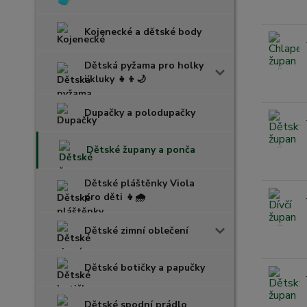
Kojenecké a dětské body
Dětská pyžama pro holky
i kluky 👧👦🌙
Dupačky a polodupačky
Dětské župany a ponča
Dětské pláštěnky Viola
pro děti 👧🌧️
Dětské zimní oblečení
Dětské botičky a papučky
Dětské spodní prádlo