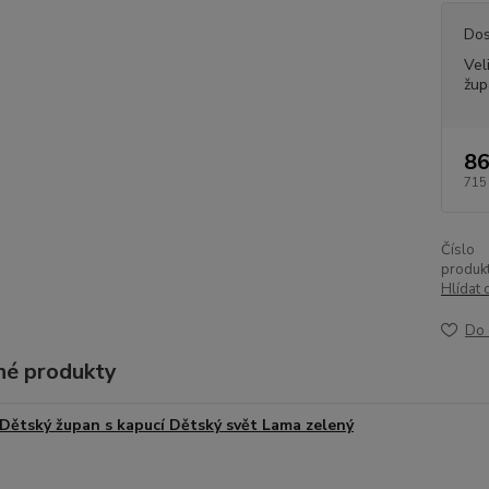
Dos
Vel
žup
86
715
Číslo
produkt
Hlídat 
Do 
é produkty
Dětský župan s kapucí Dětský svět Lama zelený