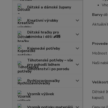
Vho
Dětské a dámské župany
Barvy
dě
Kreativní výrobky
Aktuální 
Dětské hračky pro
miminka i děti 👶🧸
Provede
Kojenecké potřeby
Možnost 
Těhotenské potřeby – vše
Naši nabí
pro pohodlí během
těhotenství i po porodu
Rychlozavinovačky
Velikost
Dětské žu
Vzorník výšivek
kapucí).
Ceny se ř
Vzorník potisku materiálů