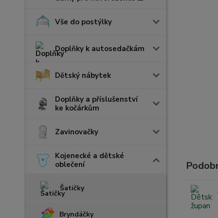
Vše do postýlky
Doplňky k autosedačkám
Dětský nábytek
Doplňky a příslušenství
ke kočárkům
Zavinovačky
Kojenecké a dětské
Podobn
oblečení
Šatičky
Bryndáčky