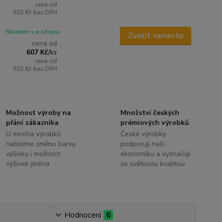
cena od
502 Kč
bez DPH
Skladem v e-shopu
Zvolit variantu
cena od
607 Kč
/
ks
cena od
502 Kč
bez DPH
Možnost výroby na
Množství českých
přání zákazníka
prémiových výrobků
U mnoha výrobků
České výrobky
nabízíme změnu barvy,
podporují naši
výšivky i možnost
ekonomiku a vyznačují
výšivek jména
se světovou kvalitou
Hodnocení
6