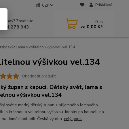
Přihlášení
CZK
 si rady? Zavolejte.
0
ks
za
0,00 Kč
 604 278 943
ský svět Lama s volitelnou výšivkou vel.134
itelnou výšivkou vel.134
Ohodnotit produkt
ký župan s kapucí, Dětský svět, lama s
telnou výšivkou vel.134
ký světle modrý dětský župan z příjemného lamového
lu s krásnou a volitelnou výšivkou. Ideální po koupeli, na
i na domácí pohodlí. Česká výroba.
celý popis