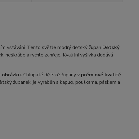
nním vstávání. Tento světle modrý dětský župan
Dětský
, neškrábe a rychle zahřeje. Kvalitní výšivka dodává
u obrázku.
Chlupaté dětské župany v
prémiové kvalitě
 Dětský župánek, je vyráběn s kapucí, poutkama, páskem a