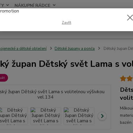
TY
NÁKUPNÍ RÁDCE
Nevíte
Zavřít
Hledat
+420
ojenecké a dětské oblečení
Dětské župany a ponča
Dětský župan Dět
ký župan Dětský svět Lama s vol
ukt
Děts
voli
Měkouč
materiá
bazén 