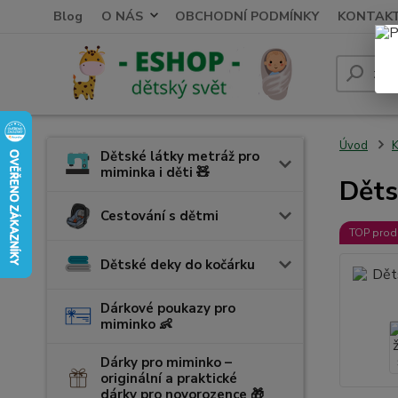
Blog
O NÁS
OBCHODNÍ PODMÍNKY
KONTAK
Úvod
K
Dětské látky metráž pro
miminka i děti 🧸
Děts
Cestování s dětmi
TOP prod
Dětské deky do kočárku
Dárkové poukazy pro
miminko 👶
Dárky pro miminko –
originální a praktické
dárky pro novorozence 🎁