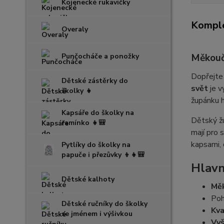
Kojenecké rukavičky
Komple
Overaly
Měkoučk
Punčocháče a ponožky
Dopřejte 
Dětské zástěrky do
svět
je v
školky 👧
župánku h
Kapsáře do školky na
Dětský ž
ramínko 👧🎒
mají pro 
kapsami, 
Pytlíky do školky na
papuče i přezůvky 👦👧🎒
Hlavn
Dětské kalhoty
Měk
Poh
Dětské ručníky do školky
Kva
se jménem i výšivkou
Vyš