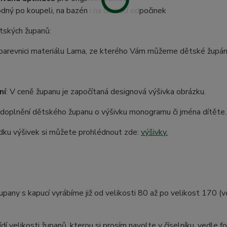
dný po koupeli, na bazén i na domácí odpočinek
tských županů:
barevnici materiálu Lama, ze kterého Vám můžeme dětské župánk
ní
: V ceně županu je započítaná designová výšivka obrázku.
doplnění dětského županu o výšivku monogramu či jména dítěte.
dku výšivek si můžete prohlédnout zde:
výšivky.
pany s kapucí vyrábíme již od velikosti 80 až po velikost 170 (v
ídí velikosti županů, kterou si prosím navolte v číselníku, vedle fo