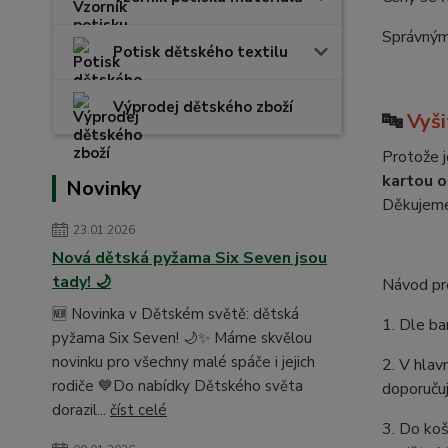
Správným 
Potisk dětského textilu
Výprodej dětského zboží
🔤
Vyši
Protože 
kartou o
Novinky
Děkujeme 
23.01.2026
Nová dětská pyžama Six Seven jsou
tady! 🌙
Návod pro
🆕 Novinka v Dětském světě: dětská
1. Dle ba
pyžama Six Seven! 🌙✨ Máme skvělou
novinku pro všechny malé spáče i jejich
2. V hlav
rodiče 💙Do nabídky Dětského světa
doporučuj
dorazil...
číst celé
3. Do koš