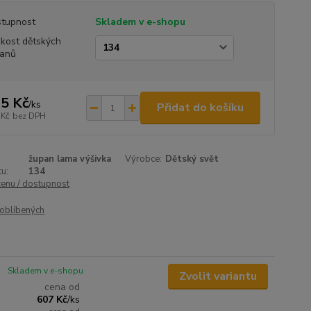
tupnost
Skladem v e-shopu
ikost dětských
anů
5 Kč
/
ks
Přidat do košíku
 Kč
bez DPH
župan lama výšivka
Výrobce:
Dětský svět
u:
134
cenu / dostupnost
oblíbených
Skladem v e-shopu
Zvolit variantu
cena od
607 Kč
/
ks