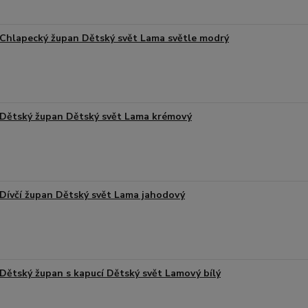
Chlapecký župan Dětský svět Lama světle modrý
Dětský župan Dětský svět Lama krémový
Dívčí župan Dětský svět Lama jahodový
Dětský župan s kapucí Dětský svět Lamový bílý