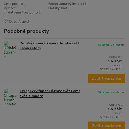
Číslo produktu:
župan lama výšivka 116
Výrobce:
Dětský svět
Hlídat cenu / dostupnost
Do oblíbených
Podobné produkty
Dětský župan s kapucí Dětský svět
Skladem v e-shopu
Lama zelený
cena od
607 Kč
/
ks
cena od
502 Kč
bez DPH
Zvolit variantu
Chlapecký župan Dětský svět Lama
Skladem v e-shopu
světle modrý
cena od
607 Kč
/
ks
cena od
502 Kč
bez DPH
Zvolit variantu