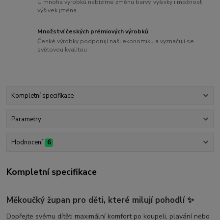
U mnoha výrobků nabízíme změnu barvy, výšivky i možnost
výšivek jména
Množství českých prémiových výrobků
České výrobky podporují naši ekonomiku a vyznačují se
světovou kvalitou
Kompletní specifikace
Parametry
Hodnocení
6
Kompletní specifikace
Měkoučký župan pro děti, které milují pohodlí
✨
Dopřejte svému dítěti maximální komfort po koupeli, plavání nebo