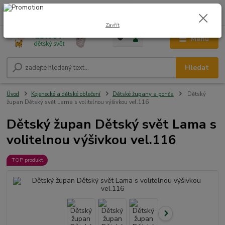
0
ks
CZK
+420 604 278 943
za
0,00 Kč
Zavřít
Menu
Hledat
Úvod
Kojenecké a dětské oblečení
Dětské župany a ponča
Dětský
župan Dětský svět Lama s volitelnou výšivkou vel.116
Dětský župan Dětský svět Lama s
volitelnou výšivkou vel.116
TOP produkt