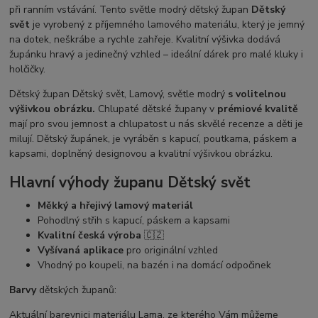
při ranním vstávání. Tento světle modrý dětský župan
Dětský
svět
je vyrobený z příjemného lamového materiálu, který je jemný
na dotek, neškrábe a rychle zahřeje. Kvalitní výšivka dodává
župánku hravý a jedinečný vzhled – ideální dárek pro malé kluky i
holčičky.
Dětský župan Dětský svět, Lamový, světle modrý
s volitelnou
výšivkou obrázku.
Chlupaté dětské župany v
prémiové kvalitě
mají pro svou jemnost a chlupatost u nás skvělé recenze a děti je
milují. Dětský župánek, je vyráběn s kapucí, poutkama, páskem a
kapsami, doplněný designovou a kvalitní výšivkou obrázku.
Hlavní výhody županu Dětský svět
Měkký a hřejivý lamový materiál
Pohodlný střih s kapucí, páskem a kapsami
Kvalitní česká výroba
🇨🇿
Vyšívaná aplikace
pro originální vzhled
Vhodný po koupeli, na bazén i na domácí odpočinek
Barvy
dětských županů:
Aktuální barevnici materiálu Lama, ze kterého Vám můžeme