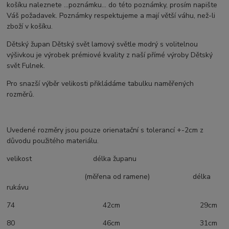
košíku naleznete ...poznámku... do této poznámky, prosím napište
Váš požadavek. Poznámky respektujeme a mají větší váhu, než-li
zboží v košíku.
Dětský župan Dětský svět lamový světle modrý s volitelnou
výšivkou je výrobek prémiové kvality z naší přímé výroby Dětský
svět Fulnek.
Pro snazší výběr velikosti přikládáme tabulku naměřených
rozměrů.
Uvedené rozměry jsou pouze orienatační s tolerancí +-2cm z
důvodu použitého materiálu.
velikost délka županu
(měřena od ramene) délka
rukávu
74 42cm 29cm
80 46cm 31cm