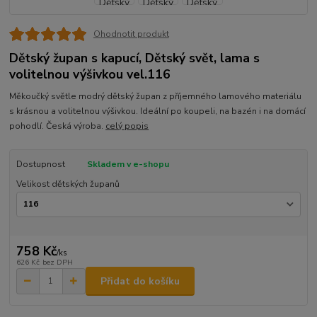
Ohodnotit produkt
Dětský župan s kapucí, Dětský svět, lama s
volitelnou výšivkou vel.116
Měkoučký světle modrý dětský župan z příjemného lamového materiálu
s krásnou a volitelnou výšivkou. Ideální po koupeli, na bazén i na domácí
pohodlí. Česká výroba.
celý popis
Dostupnost
Skladem v e-shopu
Velikost dětských županů
758 Kč
/
ks
626 Kč
bez DPH
Přidat do košíku