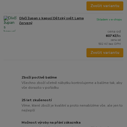
Zvolit variantu
Dívčí župan s kapucí Dětský svět Lama
Skladem v e-shopu
červený
cena od
607 Kč
/
ks
cena od
502 Kč
bez DPH
Zvolit variantu
Zboží poctivě balíme
Všechno zboží včetně nábytku kontrolujeme a balíme tak, aby
vše dorazilo v pořádku
25 let zkušeností
Víme, které zboží je kvalitní a proto nenabízíme vše, ale jen to
nejlepší
Možnost výroby na přání zákazníka