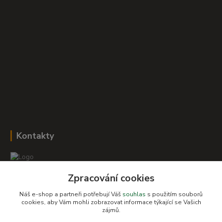
Kontakty
Zpracování cookies
Romana Šebestová
+420 604 278 943
Náš e-shop a partneři potřebují Váš
souhlas
s použitím souborů
cookies, aby Vám mohli zobrazovat informace týkající se Vašich
obchod-detskysvet@seznam.cz
zájmů.