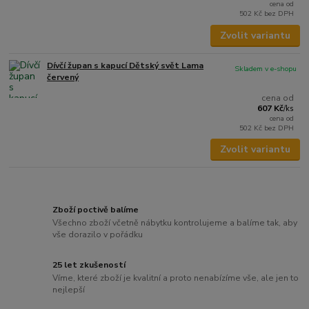
cena od
502 Kč
bez DPH
Zvolit variantu
Dívčí župan s kapucí Dětský svět Lama
Skladem v e-shopu
červený
cena od
607 Kč
/
ks
cena od
502 Kč
bez DPH
Zvolit variantu
Zboží poctivě balíme
Všechno zboží včetně nábytku kontrolujeme a balíme tak, aby
vše dorazilo v pořádku
25 let zkušeností
Víme, které zboží je kvalitní a proto nenabízíme vše, ale jen to
nejlepší