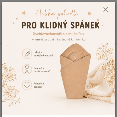
0
ks
CZK
+420 604 278 943
za
0,00 Kč
Menu
Hledat
Úvod
Kojenecké a dětské oblečení
Dětské župany a ponča
Dětský
župan Dětský svět Lama modrý s volitelnou výšivkou vel.80
Dětský župan Dětský svět Lama
modrý s volitelnou výšivkou
vel.80
TOP produkt