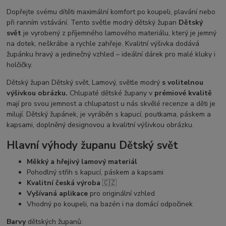
Dopřejte svému dítěti maximální komfort po koupeli, plavání nebo
při ranním vstávání. Tento světle modrý dětský župan
Dětský
svět
je vyrobený z příjemného lamového materiálu, který je jemný
na dotek, neškrábe a rychle zahřeje. Kvalitní výšivka dodává
župánku hravý a jedinečný vzhled – ideální dárek pro malé kluky i
holčičky.
Dětský župan Dětský svět, Lamový, světle modrý
s volitelnou
výšivkou obrázku.
Chlupaté dětské župany v
prémiové kvalitě
mají pro svou jemnost a chlupatost u nás skvělé recenze a děti je
milují. Dětský župánek, je vyráběn s kapucí, poutkama, páskem a
kapsami, doplněný designovou a kvalitní výšivkou obrázku.
Hlavní výhody županu Dětský svět
Měkký a hřejivý lamový materiál
Pohodlný střih s kapucí, páskem a kapsami
Kvalitní česká výroba
🇨🇿
Vyšívaná aplikace
pro originální vzhled
Vhodný po koupeli, na bazén i na domácí odpočinek
Barvy
dětských županů: