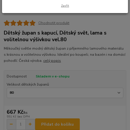
Zavřít
Ohodnotit produkt
Dětský župan s kapucí, Dětský svět, lama s
volitelnou výšivkou vel.80
Měkoučký světle modrý dětský župan z příjemného lamového materiálu
s krásnou a volitelnou výšivkou. Ideální po koupeli, na bazén i na domácí
pohodlí. Česká výroba.
celý popis
Dostupnost
Skladem v e-shopu
Velikost dětských županů
667 Kč
/
ks
551 Kč
bez DPH
Přidat do košíku