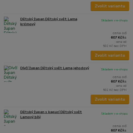
Zvolit variantu
Dětský župan Dětský svět Lama
Skladem v e-shopu
krémový
cena od
607 Kč
/
ks
cena od
502 Kč
bez DPH
Zvolit variantu
Dívčí župan Dětský svět Lama jahodový
Skladem v e-shopu
cena od
607 Kč
/
ks
cena od
502 Kč
bez DPH
Zvolit variantu
Dětský župan s kapucí Dětský svět
Skladem v e-shopu
Lamový bílý
cena od
607 Kč
/
ks