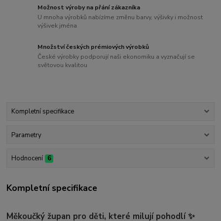
Možnost výroby na přání zákazníka
U mnoha výrobků nabízíme změnu barvy, výšivky i možnost
výšivek jména
Množství českých prémiových výrobků
České výrobky podporují naši ekonomiku a vyznačují se
světovou kvalitou
Kompletní specifikace
Parametry
Hodnocení
6
Kompletní specifikace
Měkoučký župan pro děti, které milují pohodlí
✨