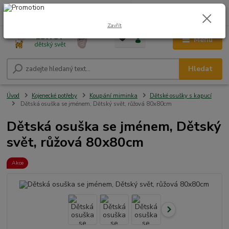
0
ks
CZK
+420 604 278 943
za
0,00 Kč
Zavřít
Menu
Hledat
Úvod
Kojenecké potřeby
Koupání miminka
Dětské osušky s kapucí
Dětská osuška se jménem, Dětský svět, růžová 80x80cm
Dětská osuška se jménem, Dětský
svět, růžová 80x80cm
Akce