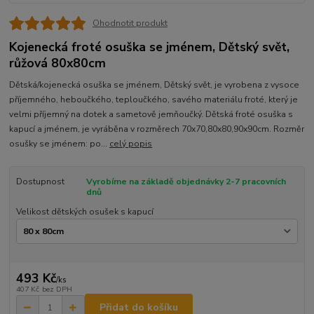
Ohodnotit produkt
Kojenecká froté osuška se jménem, Dětský svět,
růžová 80x80cm
Dětská/kojenecká osuška se jménem, Dětský svět, je vyrobena z vysoce
příjemného, heboučkého, teploučkého, savého materiálu froté, který je
velmi příjemný na dotek a sametově jemňoučký. Dětská froté osuška s
kapucí a jménem, je vyráběna v rozměrech 70x70,80x80,90x90cm. Rozměr
osušky se jménem: po...
celý popis
Dostupnost
Vyrobíme na základě objednávky 2-7 pracovních
dnů
Velikost dětských osušek s kapucí
493 Kč
/
ks
407 Kč
bez DPH
Přidat do košíku