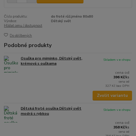
Číslo produktu:
do froté růž.jméno 80x80
Výrobce:
Dětský svět
Hlídat cenu / dostupnost
Do oblíbených
Podobné produkty
Osuška pro miminko, Dětský svět,
Skladem v e-shopu
krémová s ouškama
cena od
396 Kč
/
ks
cena od
327 Kč
bez DPH
Zvolit variantu
Dětská froté osuška Dětský svět
Skladem v e-shopu
modrá s rybkou
cena od
358 Kč
/
ks
cena od
296 Kč
bez DPH