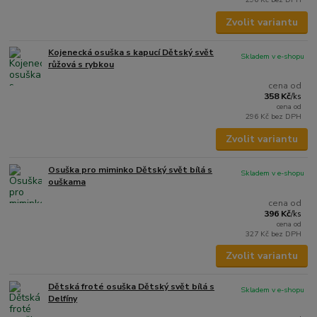
Zvolit variantu
Kojenecká osuška s kapucí Dětský svět
Skladem v e-shopu
růžová s rybkou
cena od
358 Kč
/
ks
cena od
296 Kč
bez DPH
Zvolit variantu
Osuška pro miminko Dětský svět bílá s
Skladem v e-shopu
ouškama
cena od
396 Kč
/
ks
cena od
327 Kč
bez DPH
Zvolit variantu
Dětská froté osuška Dětský svět bílá s
Skladem v e-shopu
Delfíny