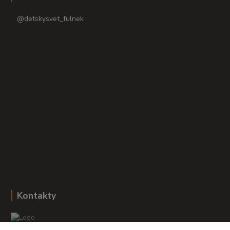
@detskysvet_fulnek
Kontakty