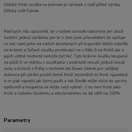
Dětská froté osuška se jménem je výrobek z naší přímé výroby
Dětský svět Fulnek
Rád bych Vás upozorňil, že v našem ochodě naleznete jen zboží
funkční, jelikož vyrábíme jen to o čem jsme přesvědčení že splňuje
co má, sami jsme na našich dovolených při kupování dárků naletěli
na krásné a čučavé osušky prodávající se v Itálii či na Krétě ale o
jejich užitné hodnotě nemůže být řeč. Tyto krásné osušky koupené
na pláži či ve stánku s osuškama v podstatě nesuší, jelikož nesají
vodu a krásná z Kréty s motivem Jim Beam (dárek pro zeťáka)
dokonce při utírání pouští černé froté (normálně to froté vypadává
a on pak vypadá jak černý pudl) a tak člověk může vlézt do sprchy
opětovně a koupelna se může celá vytírat :-) no není froté jako
froté a našemu českému a atestovanému se dá věřit na 100%.
Parametry