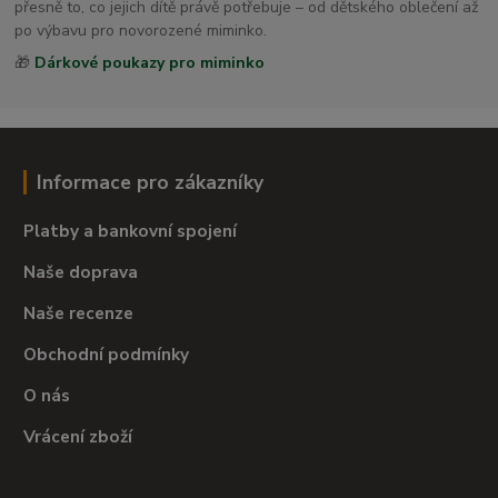
přesně to, co jejich dítě právě potřebuje – od dětského oblečení až
po výbavu pro novorozené miminko.
🎁
Dárkové poukazy pro miminko
Informace pro zákazníky
Platby a bankovní spojení
Naše doprava
Naše recenze
Obchodní podmínky
O nás
Vrácení zboží