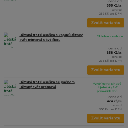
cena od
358 Kč
/
ks
cena od
296 Kč
bez DPH
Zvolit variantu
Dětská froté osuška s kapucí Dětský
Skladem v e-shopu
svět mintová s kytičkou
cena od
358 Kč
/
ks
cena od
296 Kč
bez DPH
Zvolit variantu
Dětská froté osuška se jménem
Vyrobíme na základě
Dětský svět krémová
objednávky 2-7
pracovních dnů
cena od
424 Kč
/
ks
cena od
350 Kč
bez DPH
Zvolit variantu