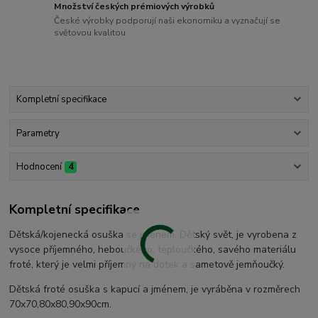
Množství českých prémiových výrobků
České výrobky podporují naši ekonomiku a vyznačují se
světovou kvalitou
Kompletní specifikace
Parametry
Hodnocení
4
Kompletní specifikace
Dětská/kojenecká osuška se jménem, Dětský svět, je vyrobena z
vysoce příjemného, heboučkého, teploučkého, savého materiálu
froté, který je velmi příjemný na dotek a sametově jemňoučký.
Dětská froté osuška s kapucí a jménem, je vyráběna v rozměrech
70x70,80x80,90x90cm.