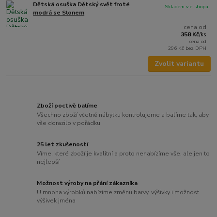
Dětská osuška Dětský svět froté
Skladem v e-shopu
modrá se Slonem
cena od
358 Kč
/
ks
cena od
296 Kč
bez DPH
Zvolit variantu
Zboží poctivě balíme
Všechno zboží včetně nábytku kontrolujeme a balíme tak, aby
vše dorazilo v pořádku
25 let zkušeností
Víme, které zboží je kvalitní a proto nenabízíme vše, ale jen to
nejlepší
Možnost výroby na přání zákazníka
U mnoha výrobků nabízíme změnu barvy, výšivky i možnost
výšivek jména