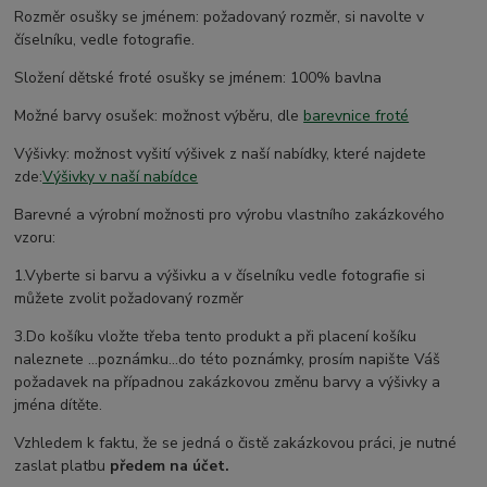
Rozměr osušky se jménem: požadovaný rozměr, si navolte v
číselníku, vedle fotografie.
Složení dětské froté osušky se jménem: 100% bavlna
Možné barvy osušek: možnost výběru, dle
barevnice froté
Výšivky: možnost vyšití výšivek z naší nabídky, které najdete
zde:
Výšivky v naší nabídce
Barevné a výrobní možnosti pro výrobu vlastního zakázkového
vzoru:
1.Vyberte si barvu a výšivku a v číselníku vedle fotografie si
můžete zvolit požadovaný rozměr
3.Do košíku vložte třeba tento produkt a při placení košíku
naleznete ...poznámku...do této poznámky, prosím napište Váš
požadavek na případnou zakázkovou změnu barvy a výšivky a
jména dítěte.
Vzhledem k faktu, že se jedná o čistě zakázkovou práci, je nutné
zaslat platbu
předem na účet.