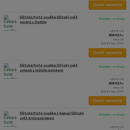
Zvolit variantu
Dětská froté osuška Dětský svět
Skladem v e-shopu
modrá s Delfíny
cena od
358 Kč
/
ks
cena od
296 Kč
bez DPH
Zvolit variantu
Dětská froté osuška Dětský svět
Skladem v e-shopu
zelená s ležícím pejskem
cena od
358 Kč
/
ks
cena od
296 Kč
bez DPH
Zvolit variantu
Dětská froté osuška s kapucí Dětský
Skladem v e-shopu
svět krémová hippo
cena od