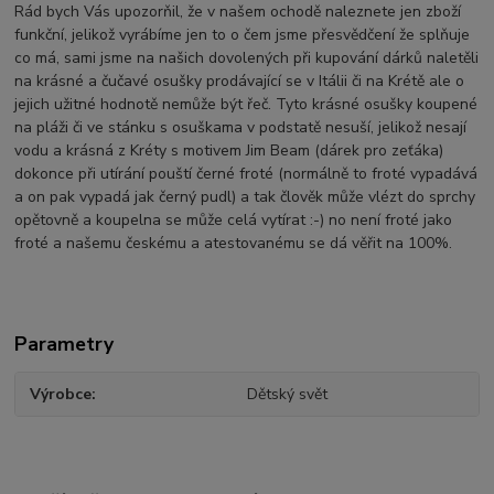
Rád bych Vás upozorňil, že v našem ochodě naleznete jen zboží
funkční, jelikož vyrábíme jen to o čem jsme přesvědčení že splňuje
co má, sami jsme na našich dovolených při kupování dárků naletěli
na krásné a čučavé osušky prodávající se v Itálii či na Krétě ale o
jejich užitné hodnotě nemůže být řeč. Tyto krásné osušky koupené
na pláži či ve stánku s osuškama v podstatě nesuší, jelikož nesají
vodu a krásná z Kréty s motivem Jim Beam (dárek pro zeťáka)
dokonce při utírání pouští černé froté (normálně to froté vypadává
a on pak vypadá jak černý pudl) a tak člověk může vlézt do sprchy
opětovně a koupelna se může celá vytírat :-) no není froté jako
froté a našemu českému a atestovanému se dá věřit na 100%.
Parametry
Výrobce
Dětský svět