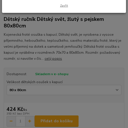
Zavřít
Ohodnotit produkt
Dětský ručník Dětský svět, žlutý s pejskem
80x80cm
Kojenecká froté osuška s kapucí, Dětský svět, je vyrobena z vysoce
příjemného, heboučkého, teploučkého, savého materiálu froté, který je
velmi příjemný na dotek a sametově jemňoučký. Dětská froté osuška s
kapucí je vyráběna v rozměrech 70x70 a 80x80cm. Rozměr: požadovaný
rozměr, si navolte v čís...
celý popis
Dostupnost
Skladem v e-shopu
Velikost dětských osušek s kapucí
424 Kč
/
ks
350 Kč
bez DPH
Přidat do košíku