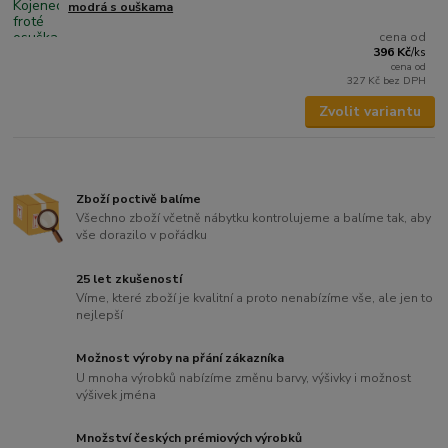
modrá s ouškama
cena od
396 Kč
/
ks
cena od
327 Kč
bez DPH
Zvolit variantu
Zboží poctivě balíme
Všechno zboží včetně nábytku kontrolujeme a balíme tak, aby
vše dorazilo v pořádku
25 let zkušeností
Víme, které zboží je kvalitní a proto nenabízíme vše, ale jen to
nejlepší
Možnost výroby na přání zákazníka
U mnoha výrobků nabízíme změnu barvy, výšivky i možnost
výšivek jména
Množství českých prémiových výrobků