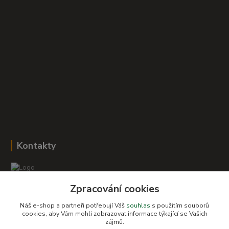
Kontakty
Zpracování cookies
Romana Šebestová
+420 604 278 943
Náš e-shop a partneři potřebují Váš
souhlas
s použitím souborů
cookies, aby Vám mohli zobrazovat informace týkající se Vašich
zájmů.
obchod-detskysvet@seznam.cz