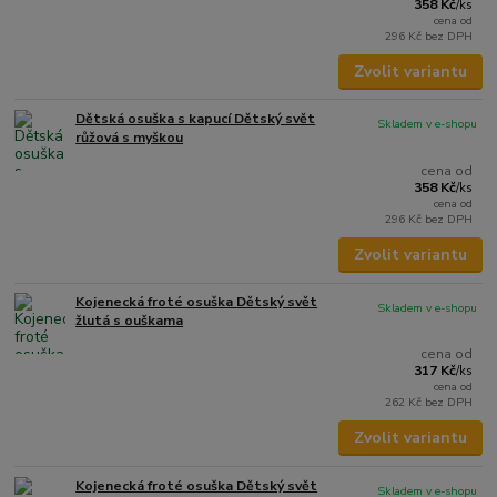
358 Kč
/
ks
cena od
296 Kč
bez DPH
Zvolit variantu
Dětská osuška s kapucí Dětský svět
Skladem v e-shopu
růžová s myškou
cena od
358 Kč
/
ks
cena od
296 Kč
bez DPH
Zvolit variantu
Kojenecká froté osuška Dětský svět
Skladem v e-shopu
žlutá s ouškama
cena od
317 Kč
/
ks
cena od
262 Kč
bez DPH
Zvolit variantu
Kojenecká froté osuška Dětský svět
Skladem v e-shopu