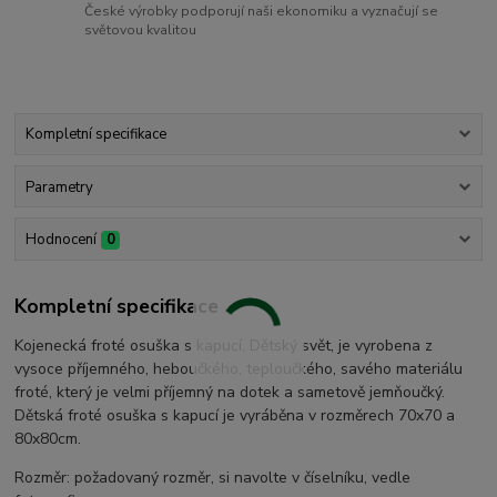
České výrobky podporují naši ekonomiku a vyznačují se
světovou kvalitou
Kompletní specifikace
Parametry
Hodnocení
0
Kompletní specifikace
Kojenecká froté osuška s kapucí, Dětský svět, je vyrobena z
vysoce příjemného, heboučkého, teploučkého, savého materiálu
froté, který je velmi příjemný na dotek a sametově jemňoučký.
Dětská froté osuška s kapucí je vyráběna v rozměrech 70x70 a
80x80cm.
Rozměr: požadovaný rozměr, si navolte v číselníku, vedle