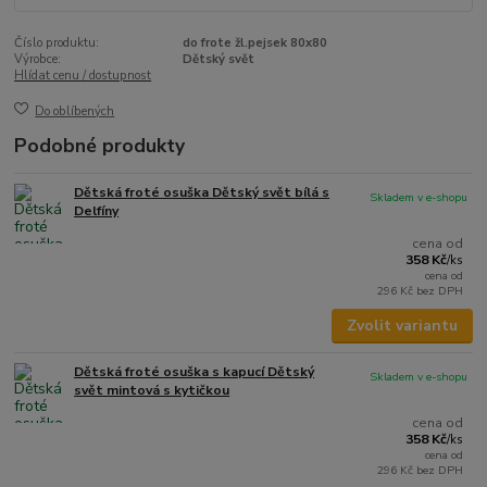
Číslo produktu:
do frote žl.pejsek 80x80
Výrobce:
Dětský svět
Hlídat cenu / dostupnost
Do oblíbených
Podobné produkty
Dětská froté osuška Dětský svět bílá s
Skladem v e-shopu
Delfíny
cena od
358 Kč
/
ks
cena od
296 Kč
bez DPH
Zvolit variantu
Dětská froté osuška s kapucí Dětský
Skladem v e-shopu
svět mintová s kytičkou
cena od
358 Kč
/
ks
cena od
296 Kč
bez DPH