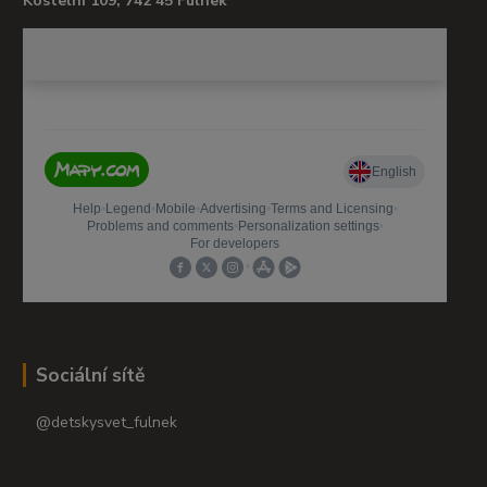
Kostelní 109, 742 45 Fulnek
Sociální sítě
@detskysvet_fulnek