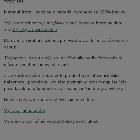
fotografie.
Materiál froté : jedná se o materiál vyrobený ze 100% bavlny.
Výšivky: možnost vyšití výšivek z naší nabídky, které najdete
zde:
Výšivky v naší nabídce
Barevné a výrobní možnosti pro výrobu vlastního zakázkového
vzoru:
1.Vyberte si barvu a výšivku a v číselníku vedle fotografie si
můžete zvolit požadovaný rozměr
3.Do košíku vložte třeba tento produkt a při placení košíku
naleznete ...poznámku...do této poznámky, prosím napište Váš
požadavek na případnou zakázkovou změnu barvy a výšivky.
Nově za příplatek, možnost vyšití jména dítěte.
Výšivka jména dítěte
Výrobek z naší přímé výroby Dětský svět Fulnek