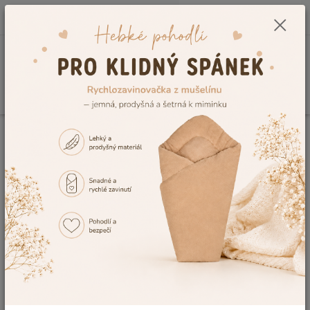
0
ks
CZK
+420 604 278 943
za
0,00 Kč
Menu
Hledat
Úvod
Kojenecké potřeby
Koupání miminka
Dětské osušky s kapucí
Dětská osuška Dětský svět, žlutá s pejskem 80x80cm
Dětská osuška Dětský svět, žlutá
s pejskem 80x80cm
Akce