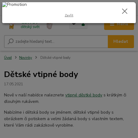
0
ks
CZK
+420 604 278 943
za
0,00 Kč
Zavřít
Menu
Hledat
Úvod
Novinky
Dětské vtipné body
Dětské vtipné body
17.05.2021
Nově v naší nabídce naleznete
vtipné děstké body
s krátkým či
dlouhým rukávem.
Nabízíme i dětská body se jménem, dětské vtipné body s
obrázkem či potiskem a velmi žádaná body s vlastním textem,
které Vám rádi zakázkově vyrobíme.