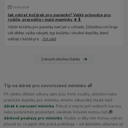
05
.
06
.
2026
Jak vybrat kočárek pro panenky? Velký průvodce pro
rodiče, prarodiče i malé maminky 👧🍼
Výběr kočárku pro panenky není jen o vzhledu. Důležitou roli hraje
věk dítěte, výška rukojeti, typ kočárku i vhodné doplňky, které
udělají z každé pro...
číst celé
Zobrazit všechny články
Tip na dárek pro novorozené miminko 👶
Při výběru dětské výbavy, jako jsou froté osušky, oblečení nebo
praktické doplňky pro miminka, mnoho zákazníků hledá také
dárek k narození miminka
. Pokud si nejste jistí velikostí, barvou
nebo konkrétním produktem, ideálním řešením mohou být
🎁
dárkové poukazy pro miminko
. Rodiče si díky nim mohou vybrat
přesně to, co jejich dítě právě potřebuje – od dětského oblečení až