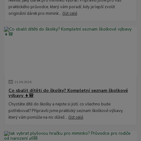
Nevíte, jaký dárek pro miminko vybrat? Připravili jsme pro vás
praktického průvodce, který vám poradí, kdy je lepší zvolit
originální dárek pro mimink...
číst celé
21
.
06
.
2026
Co sbalit dítěti do školky? Kompletní seznam školkové
výbavy 👧🎒
Chystáte dítě do školky a nejste si jistí, co všechno bude
potřebovat? Připravili jsme praktický seznam školkové výbavy,
který vám pomůže na nic důlež...
číst celé