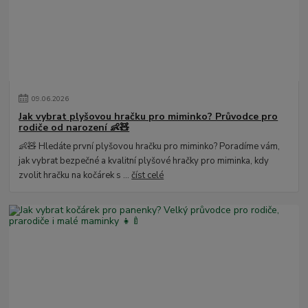
09
.
06
.
2026
Jak vybrat plyšovou hračku pro miminko? Průvodce pro
rodiče od narození 👶🧸
👶🧸 Hledáte první plyšovou hračku pro miminko? Poradíme vám,
jak vybrat bezpečné a kvalitní plyšové hračky pro miminka, kdy
zvolit hračku na kočárek s ...
číst celé