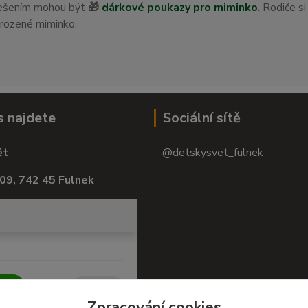
 řešením mohou být
🎁
dárkové poukazy pro miminko
. Rodiče s
orozené miminko.
s najdete
Sociální sítě
ět
@detskysvet_fulnek
09, 742 45 Fulnek
Zpracování cookies