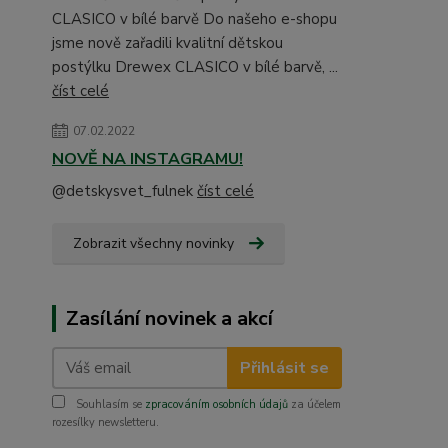
CLASICO v bílé barvě Do našeho e-shopu
jsme nově zařadili kvalitní dětskou
postýlku Drewex CLASICO v bílé barvě, ...
číst celé
07.02.2022
NOVĚ NA INSTAGRAMU!
@detskysvet_fulnek
číst celé
Zobrazit všechny novinky
Zasílání novinek a akcí
Přihlásit se
Souhlasím se
zpracováním osobních údajů
za účelem
rozesílky newsletteru.