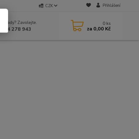
Přihlášení
CZK
 si rady? Zavolejte.
0
ks
za
0,00 Kč
 604 278 943