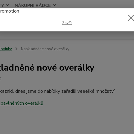
TY
NÁKUPNÍ RÁDCE
Nevíte
Zavřít
Hledat
+420
ovinky
Naskladněné nové overálky
ladněné nové overálky
0
kaznici, dnes jsme do nabídky zařadili veeelké množství
 bavlněných overálků