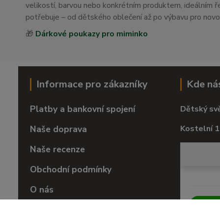
velikostí, barvou nebo konkrétním produktem, ideálním
potřebuje – od dětského oblečení až po výbavu pro nov
🎁
Dárkové poukazy pro miminko
Informace pro zákazníky
Kde ná
Platby a bankovní spojení
Dětský sv
Naše doprava
Kostelní 1
Naše recenze
Obchodní podmínky
O nás
Vrácení zboží