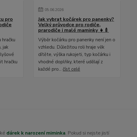
05
.
06
.
2026
ku pro
Jak vybrat kočárek pro panenky?
odiče
Velký průvodce pro rodiče,
prarodiče i malé maminky 👧🍼
u hračku
Výběr kočárku pro panenky není jen o
 jak
vzhledu. Důležitou roli hraje věk
plyšové
dítěte, výška rukojeti, typ kočárku i
it hračku
vhodné doplňky, které udělají z
každé pro...
číst celé
aké
dárek k narození miminka
. Pokud si nejste jistí