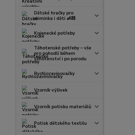
Dětské hračky pro
miminka i děti 👶🧸
Kojenecké potřeby
Těhotenské potřeby – vše
pro pohodlí během
těhotenství i po porodu
Rychlozavinovačky
Vzorník výšivek
Vzorník potisku materiálů
Potisk dětského textilu