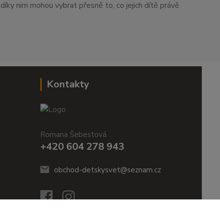
i díky nim mohou vybrat přesně to, co jejich dítě právě
Kontakty
Romana Šebestová
+420 604 278 943
obchod-detskysvet@seznam.cz