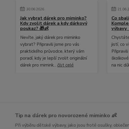
30
.
06
.
2026
21
.
06
.
Jak vybrat dárek pro miminko?
Co sbali
Kdy zvolit dárek a kdy dárkový
Komplet
poukaz? 🎁👶
výbavy 
Nevíte, jaký dárek pro miminko
Chystáte 
vybrat? Připravili jsme pro vás
jistí, c
praktického průvodce, který vám
Připravil
poradí, kdy je lepší zvolit originální
školkové
dárek pro mimink...
číst celé
na nic dů
Tip na dárek pro novorozené miminko 👶
Při výběru dětské výbavy, jako jsou froté osušky, obleč