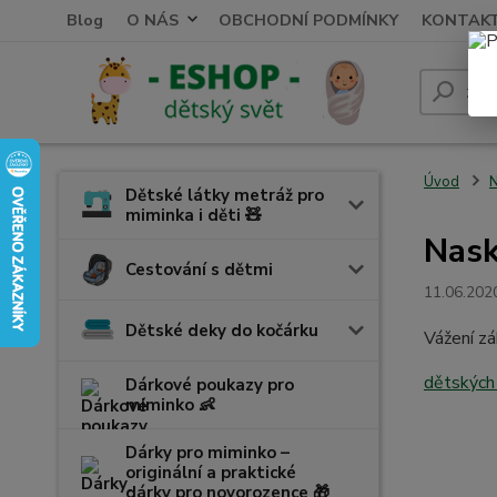
Blog
O NÁS
OBCHODNÍ PODMÍNKY
KONTAK
Úvod
N
Dětské látky metráž pro
miminka i děti 🧸
Nask
Cestování s dětmi
11.06.202
Dětské deky do kočárku
Vážení zá
dětských
Dárkové poukazy pro
miminko 👶
Dárky pro miminko –
originální a praktické
dárky pro novorozence 🎁