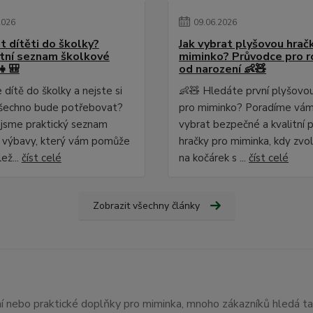
2026
09
.
06
.
2026
t dítěti do školky?
Jak vybrat plyšovou hrač
ní seznam školkové
miminko? Průvodce pro r
👧🎒
od narození 👶🧸
dítě do školky a nejste si
👶🧸 Hledáte první plyšovo
o všechno bude potřebovat?
pro miminko? Poradíme vám,
i jsme praktický seznam
vybrat bezpečné a kvalitní 
 výbavy, který vám pomůže
hračky pro miminka, kdy zvol
lež...
číst celé
na kočárek s ...
číst celé
Zobrazit všechny články
ení nebo praktické doplňky pro miminka, mnoho zákazníků hledá t