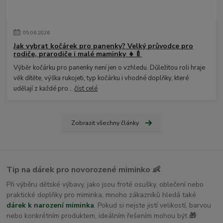
05
.
06
.
2026
Jak vybrat kočárek pro panenky? Velký průvodce pro
rodiče, prarodiče i malé maminky 👧🍼
Výběr kočárku pro panenky není jen o vzhledu. Důležitou roli hraje
věk dítěte, výška rukojeti, typ kočárku i vhodné doplňky, které
udělají z každé pro...
číst celé
Zobrazit všechny články
Tip na dárek pro novorozené miminko 👶
Při výběru dětské výbavy, jako jsou froté osušky, oblečení nebo
praktické doplňky pro miminka, mnoho zákazníků hledá také
dárek k narození miminka
. Pokud si nejste jistí velikostí, barvou
nebo konkrétním produktem, ideálním řešením mohou být
🎁