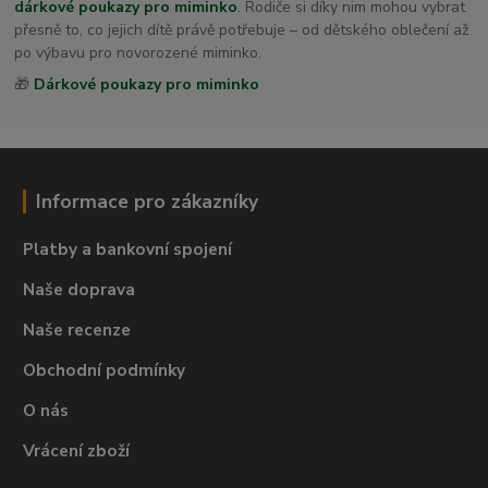
dárkové poukazy pro miminko
. Rodiče si díky nim mohou vybrat
přesně to, co jejich dítě právě potřebuje – od dětského oblečení až
po výbavu pro novorozené miminko.
🎁
Dárkové poukazy pro miminko
Informace pro zákazníky
Platby a bankovní spojení
Naše doprava
Naše recenze
Obchodní podmínky
O nás
Vrácení zboží