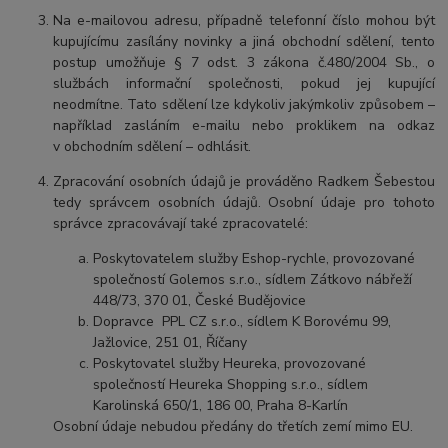
Na e-mailovou adresu, případně telefonní číslo mohou být
kupujícímu zasílány novinky a jiná obchodní sdělení, tento
postup umožňuje § 7 odst. 3 zákona č.480/2004 Sb., o
službách informační společnosti, pokud jej kupující
neodmítne. Tato sdělení lze kdykoliv jakýmkoliv způsobem –
například zasláním e-mailu nebo proklikem na odkaz
v obchodním sdělení – odhlásit.
Zpracování osobních údajů je prováděno Radkem Šebestou
tedy správcem osobních údajů. Osobní údaje pro tohoto
správce zpracovávají také zpracovatelé:
Poskytovatelem služby Eshop-rychle, provozované
společností Golemos s.r.o., sídlem Zátkovo nábřeží
448/73, 370 01, České Budějovice
Dopravce PPL CZ s.r.o., sídlem K Borovému 99,
Jažlovice, 251 01, Říčany
Poskytovatel služby Heureka, provozované
společností Heureka Shopping s.r.o., sídlem
Karolinská 650/1, 186 00, Praha 8-Karlín
Osobní údaje nebudou předány do třetích zemí mimo EU.