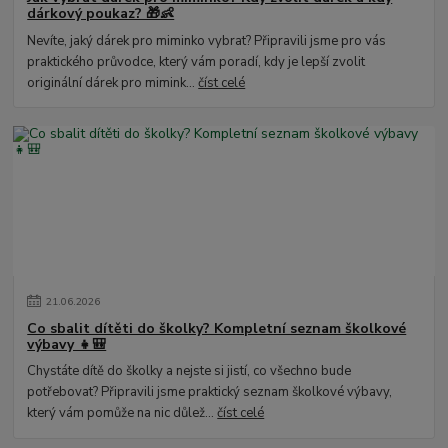
dárkový poukaz? 🎁👶
Nevíte, jaký dárek pro miminko vybrat? Připravili jsme pro vás
praktického průvodce, který vám poradí, kdy je lepší zvolit
originální dárek pro mimink...
číst celé
21
.
06
.
2026
Co sbalit dítěti do školky? Kompletní seznam školkové
výbavy 👧🎒
Chystáte dítě do školky a nejste si jistí, co všechno bude
potřebovat? Připravili jsme praktický seznam školkové výbavy,
který vám pomůže na nic důlež...
číst celé