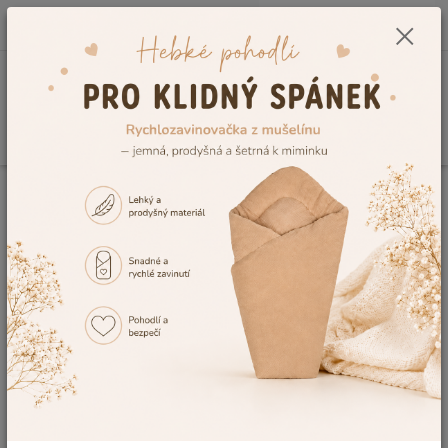
0
ks
CZK
+420 604 278 943
za
0,00 Kč
Menu
Hledat
Úvod
Ochrana osobních údajů e-shopu www.eshop-detskysvet.cz
Ochrana osobních údajů e-shopu
www.eshop-detskysvet.cz
Společnost Dětský svět, Radek Šebesta, se sídlem Kostelní
109 Fulnek, IČ 60790661, (dále jen
„prodávající“
nebo
„správce“
) zpracovává ve smyslu nařízení Evropského
parlamentu a Rady (EU) č. 2016/679 o ochraně fyzických
osob v souvislosti se zpracováním osobních údajů a o
volném pohybu těchto údajů a o zrušení směrnice 95/46/ES
(obecné nařízení o ochraně osobních údajů)(dále jen