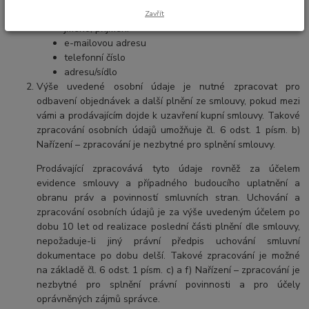
„Nařízení“
), následující osobní údaje:
Zavřít
jméno, příjmení
e-mailovou adresu
telefonní číslo
adresu/sídlo
Výše uvedené osobní údaje je nutné zpracovat pro
odbavení objednávek a další plnění ze smlouvy, pokud mezi
vámi a prodávajícím dojde k uzavření kupní smlouvy. Takové
zpracování osobních údajů umožňuje čl. 6 odst. 1 písm. b)
Nařízení – zpracování je nezbytné pro splnění smlouvy.
Prodávající zpracovává tyto údaje rovněž za účelem
evidence smlouvy a případného budoucího uplatnění a
obranu práv a povinností smluvních stran. Uchování a
zpracování osobních údajů je za výše uvedeným účelem po
dobu 10 let od realizace poslední části plnění dle smlouvy,
nepožaduje-li jiný právní předpis uchování smluvní
dokumentace po dobu delší. Takové zpracování je možné
na základě čl. 6 odst. 1 písm. c) a f) Nařízení – zpracování je
nezbytné pro splnění právní povinnosti a pro účely
oprávněných zájmů správce.