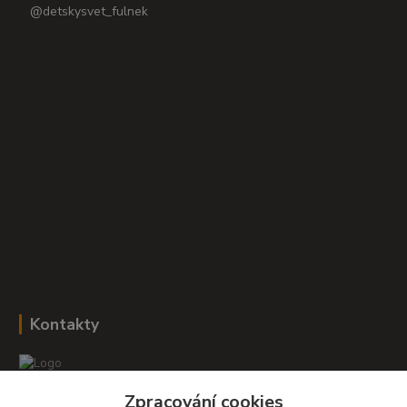
@detskysvet_fulnek
Kontakty
Zpracování cookies
Romana Šebestová