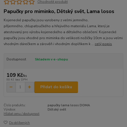
Ohodnotit produkt
Papučky pro miminko, Dětský svět, Lama losos
Kojenecké papučky jsou vyrobeny z velmi jemného,
příjemného, chlupaťoučkého a hřejivého materiálu Lama, který je
atestovaný pro výrobu kojeneckého a dětského oblečení. Kojenecké
papučky jsou vhodné pro miminka do velikosti nožičky 10cm a jsou velmi
vhodným dárečkem a zárověň i vhodným doplňkem k ...
celý popis
Dostupnost
Skladem v e-shopu
109 Kč
/
ks
90 Kč
bez DPH
Přidat do košíku
Číslo produktu:
papučky lama losos DOMA
Výrobce:
Dětský svět
Hlídat cenu / dostupnost
Do oblíbených