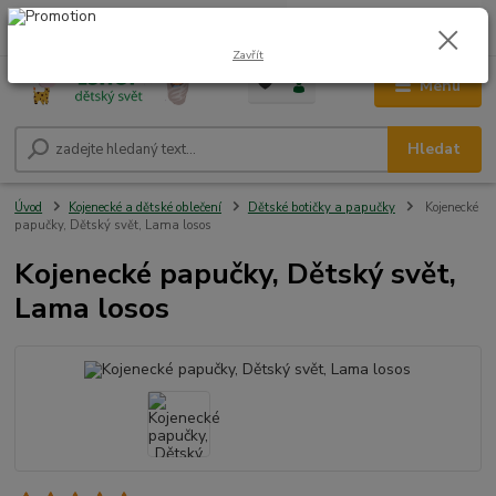
0
ks
CZK
+420 604 278 943
za
0,00 Kč
Zavřít
Menu
Hledat
Úvod
Kojenecké a dětské oblečení
Dětské botičky a papučky
Kojenecké
papučky, Dětský svět, Lama losos
Kojenecké papučky, Dětský svět,
Lama losos