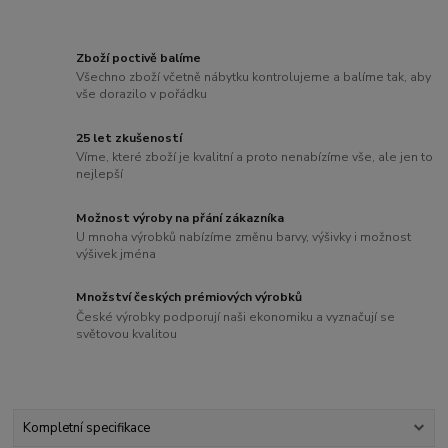
Zboží poctivě balíme
Všechno zboží včetně nábytku kontrolujeme a balíme tak, aby
vše dorazilo v pořádku
25 let zkušeností
Víme, které zboží je kvalitní a proto nenabízíme vše, ale jen to
nejlepší
Možnost výroby na přání zákazníka
U mnoha výrobků nabízíme změnu barvy, výšivky i možnost
výšivek jména
Množství českých prémiových výrobků
České výrobky podporují naši ekonomiku a vyznačují se
světovou kvalitou
Kompletní specifikace