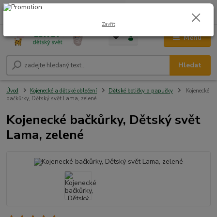
0
ks
CZK
+420 604 278 943
za
0,00 Kč
Zavřít
Menu
Hledat
Úvod
Kojenecké a dětské oblečení
Dětské botičky a papučky
Kojenecké
bačkůrky, Dětský svět Lama, zelené
Kojenecké bačkůrky, Dětský svět
Lama, zelené