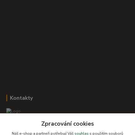
Kontakty
Zpracování cookies
Romana Šebestová
+420 604 278 943
Náš e-shop a partneři potřebují Váš
souhlas
s použitím souborů