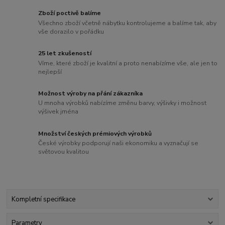
Zboží poctivě balíme
Všechno zboží včetně nábytku kontrolujeme a balíme tak, aby
vše dorazilo v pořádku
25 let zkušeností
Víme, které zboží je kvalitní a proto nenabízíme vše, ale jen to
nejlepší
Možnost výroby na přání zákazníka
U mnoha výrobků nabízíme změnu barvy, výšivky i možnost
výšivek jména
Množství českých prémiových výrobků
České výrobky podporují naši ekonomiku a vyznačují se
světovou kvalitou
Kompletní specifikace
Parametry