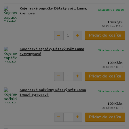
Kojenecké papučky, Dětský svět, Lama,
Skladem v e-shopu
krémové
109 Kč
/
ks
90 Kč
bez DPH
Přidat do košíku
Kojenecké capáčky Dětský svět Lama
Skladem v e-shopu
sv.tyrkysové
109 Kč
/
ks
90 Kč
bez DPH
Přidat do košíku
Kojenecké bačkůrky Dětský svět Lama
Skladem v e-shopu
tmavě tyrkysové
109 Kč
/
ks
90 Kč
bez DPH
Přidat do košíku