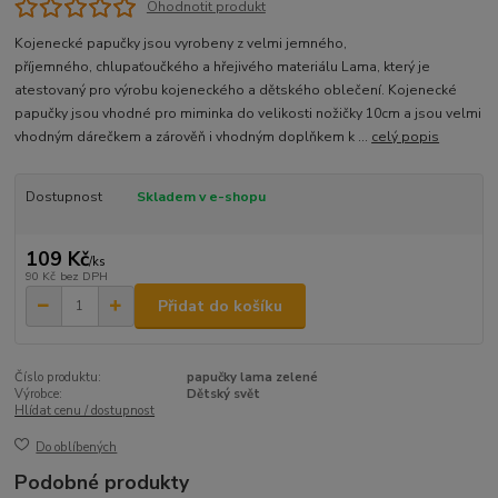
Ohodnotit produkt
Kojenecké papučky jsou vyrobeny z velmi jemného,
příjemného, chlupaťoučkého a hřejivého materiálu Lama, který je
atestovaný pro výrobu kojeneckého a dětského oblečení. Kojenecké
papučky jsou vhodné pro miminka do velikosti nožičky 10cm a jsou velmi
vhodným dárečkem a zárověň i vhodným doplňkem k ...
celý popis
Dostupnost
Skladem v e-shopu
109 Kč
/
ks
90 Kč
bez DPH
Přidat do košíku
Číslo produktu:
papučky lama zelené
Výrobce:
Dětský svět
Hlídat cenu / dostupnost
Do oblíbených
Podobné produkty