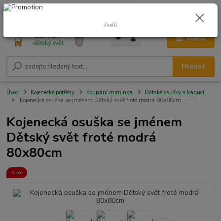
0
ks
CZK
+420 604 278 943
za
0,00 Kč
Zavřít
Menu
Hledat
Úvod
Kojenecké potřeby
Koupání miminka
Dětské osušky s kapucí
Kojenecká osuška se jménem Dětský svět froté modrá 80x80cm
Kojenecká osuška se jménem
Dětský svět froté modrá
80x80cm
Akce