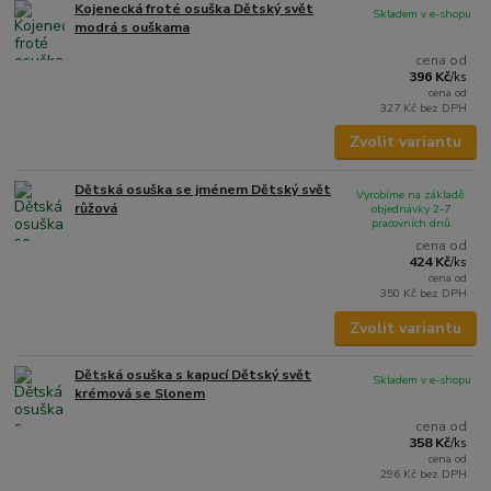
Kojenecká froté osuška Dětský svět
Skladem v e-shopu
modrá s ouškama
cena od
396 Kč
/
ks
cena od
327 Kč
bez DPH
Zvolit variantu
Dětská osuška se jménem Dětský svět
Vyrobíme na základě
růžová
objednávky 2-7
pracovních dnů
cena od
424 Kč
/
ks
cena od
350 Kč
bez DPH
Zvolit variantu
Dětská osuška s kapucí Dětský svět
Skladem v e-shopu
krémová se Slonem
cena od
358 Kč
/
ks
cena od
296 Kč
bez DPH