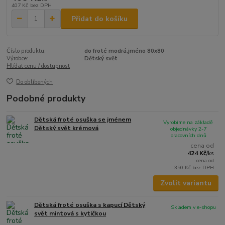
407 Kč
bez DPH
Přidat do košíku
Číslo produktu:
do froté modrá.jméno 80x80
Výrobce:
Dětský svět
Hlídat cenu / dostupnost
Do oblíbených
Podobné produkty
Dětská froté osuška se jménem
Vyrobíme na základě
Dětský svět krémová
objednávky 2-7
pracovních dnů
cena od
424 Kč
/
ks
cena od
350 Kč
bez DPH
Zvolit variantu
Dětská froté osuška s kapucí Dětský
Skladem v e-shopu
svět mintová s kytičkou