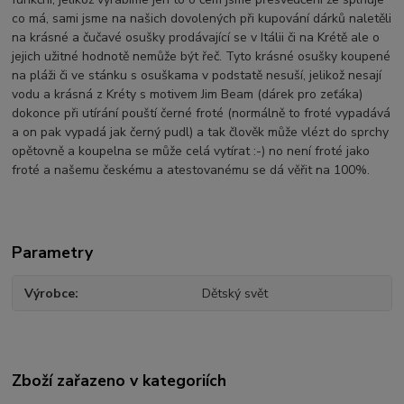
co má, sami jsme na našich dovolených při kupování dárků naletěli
na krásné a čučavé osušky prodávající se v Itálii či na Krétě ale o
jejich užitné hodnotě nemůže být řeč. Tyto krásné osušky koupené
na pláži či ve stánku s osuškama v podstatě nesuší, jelikož nesají
vodu a krásná z Kréty s motivem Jim Beam (dárek pro zeťáka)
dokonce při utírání pouští černé froté (normálně to froté vypadává
a on pak vypadá jak černý pudl) a tak člověk může vlézt do sprchy
opětovně a koupelna se může celá vytírat :-) no není froté jako
froté a našemu českému a atestovanému se dá věřit na 100%.
Parametry
Výrobce
Dětský svět
Zboží zařazeno v kategoriích