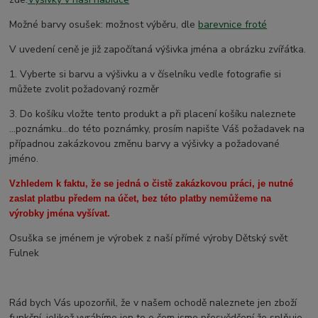
Možné barvy osušek: možnost výběru, dle
barevnice froté
V uvedení ceně je již započítaná výšivka jména a obrázku zvířátka.
1. Vyberte si barvu a výšivku a v číselníku vedle fotografie si
můžete zvolit požadovaný rozměr
3. Do košíku vložte tento produkt a při placení košíku naleznete
...poznámku...do této poznámky, prosím napište Váš požadavek na
případnou zakázkovou změnu barvy a výšivky a požadované
jméno.
Vzhledem k faktu, že se jedná o čistě zakázkovou práci, je nutné
zaslat platbu předem na účet, bez této platby nemůžeme na
výrobky jména vyšívat.
Osuška se jménem je výrobek z naší přímé výroby Dětský svět
Fulnek
Rád bych Vás upozorňil, že v našem ochodě naleznete jen zboží
funkční, jelikož vyrábíme jen to o čem jsme přesvědčení že splňuje