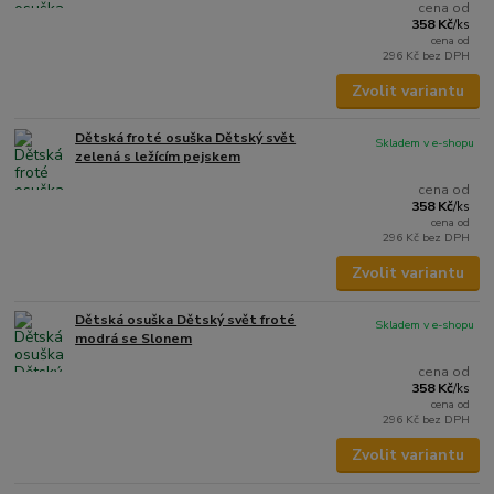
cena od
358 Kč
/
ks
cena od
296 Kč
bez DPH
Zvolit variantu
Dětská froté osuška Dětský svět
Skladem v e-shopu
zelená s ležícím pejskem
cena od
358 Kč
/
ks
cena od
296 Kč
bez DPH
Zvolit variantu
Dětská osuška Dětský svět froté
Skladem v e-shopu
modrá se Slonem
cena od
358 Kč
/
ks
cena od
296 Kč
bez DPH
Zvolit variantu