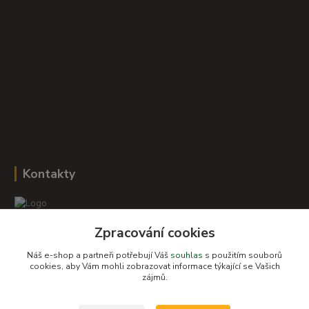
Kontakty
Zpracování cookies
Romana Šebestová
+420 604 278 943
Náš e-shop a partneři potřebují Váš
souhlas
s použitím souborů
cookies, aby Vám mohli zobrazovat informace týkající se Vašich
zájmů.
obchod-detskysvet@seznam.cz