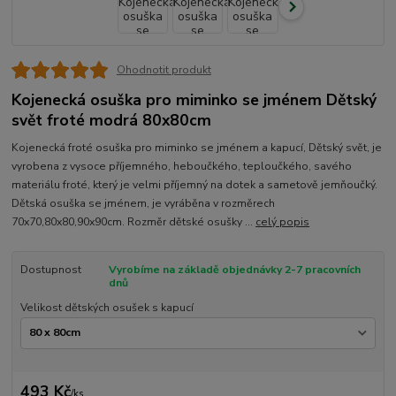
Ohodnotit produkt
Kojenecká osuška pro miminko se jménem Dětský
svět froté modrá 80x80cm
Kojenecká froté osuška pro miminko se jménem a kapucí, Dětský svět, je
vyrobena z vysoce příjemného, heboučkého, teploučkého, savého
materiálu froté, který je velmi příjemný na dotek a sametově jemňoučký.
Dětská osuška se jménem, je vyráběna v rozměrech
70x70,80x80,90x90cm. Rozměr dětské osušky ...
celý popis
Dostupnost
Vyrobíme na základě objednávky 2-7 pracovních
dnů
Velikost dětských osušek s kapucí
493 Kč
/
ks