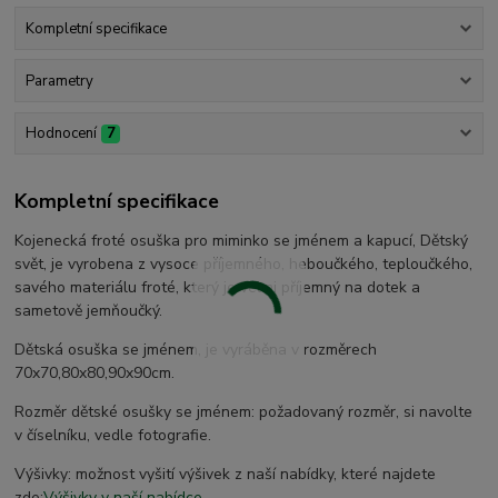
Kompletní specifikace
Parametry
Hodnocení
7
Kompletní specifikace
Kojenecká froté osuška pro miminko se jménem a kapucí, Dětský
svět, je vyrobena z vysoce příjemného, heboučkého, teploučkého,
savého materiálu froté, který je velmi příjemný na dotek a
sametově jemňoučký.
Dětská osuška se jménem, je vyráběna v rozměrech
70x70,80x80,90x90cm.
Rozměr dětské osušky se jménem: požadovaný rozměr, si navolte
v číselníku, vedle fotografie.
Výšivky: možnost vyšití výšivek z naší nabídky, které najdete
zde:
Výšivky v naší nabídce