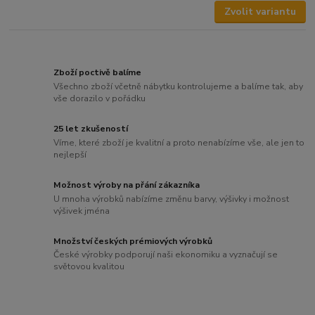
Zvolit variantu
Zboží poctivě balíme
Všechno zboží včetně nábytku kontrolujeme a balíme tak, aby
vše dorazilo v pořádku
25 let zkušeností
Víme, které zboží je kvalitní a proto nenabízíme vše, ale jen to
nejlepší
Možnost výroby na přání zákazníka
U mnoha výrobků nabízíme změnu barvy, výšivky i možnost
výšivek jména
Množství českých prémiových výrobků
České výrobky podporují naši ekonomiku a vyznačují se
světovou kvalitou