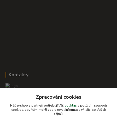
Kontakty
Zpracování cookies
Romana Šebestová
+420 604 278 943
Náš e-shop a partneři potřebují Váš
souhlas
s použitím souborů
cookies, aby Vám mohli zobrazovat informace týkající se Vašich
zájmů.
obchod-detskysvet@seznam.cz