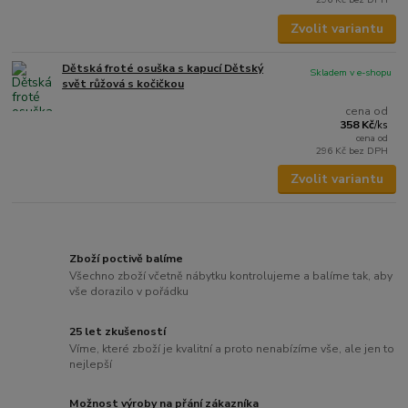
Zvolit variantu
Dětská froté osuška s kapucí Dětský
Skladem v e-shopu
svět růžová s kočičkou
cena od
358 Kč
/
ks
cena od
296 Kč
bez DPH
Zvolit variantu
Zboží poctivě balíme
Všechno zboží včetně nábytku kontrolujeme a balíme tak, aby
vše dorazilo v pořádku
25 let zkušeností
Víme, které zboží je kvalitní a proto nenabízíme vše, ale jen to
nejlepší
Možnost výroby na přání zákazníka