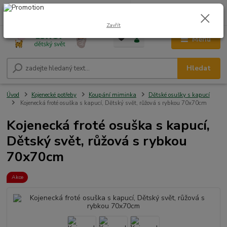
0
ks
CZK
+420 604 278 943
za
0,00 Kč
Zavřít
Menu
Hledat
Úvod
Kojenecké potřeby
Koupání miminka
Dětské osušky s kapucí
Kojenecká froté osuška s kapucí, Dětský svět, růžová s rybkou 70x70cm
Kojenecká froté osuška s kapucí,
Dětský svět, růžová s rybkou
70x70cm
Akce