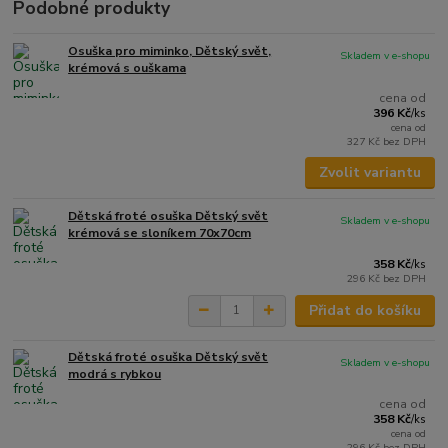
Podobné produkty
Osuška pro miminko, Dětský svět,
Skladem v e-shopu
krémová s ouškama
cena od
396 Kč
/
ks
cena od
327 Kč
bez DPH
Zvolit variantu
Dětská froté osuška Dětský svět
Skladem v e-shopu
krémová se sloníkem 70x70cm
358 Kč
/
ks
296 Kč
bez DPH
Přidat do košíku
Dětská froté osuška Dětský svět
Skladem v e-shopu
modrá s rybkou
cena od
358 Kč
/
ks
cena od
296 Kč
bez DPH