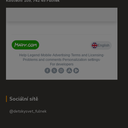
Kostelní 109, 742 45 Fulnek
Sociální sítě
@detskysvet_fulnek