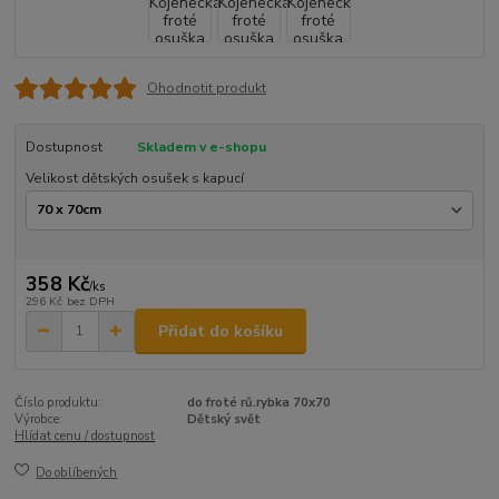
Ohodnotit produkt
Dostupnost
Skladem v e-shopu
Velikost dětských osušek s kapucí
358 Kč
/
ks
296 Kč
bez DPH
Přidat do košíku
Číslo produktu:
do froté rů.rybka 70x70
Výrobce:
Dětský svět
Hlídat cenu / dostupnost
Do oblíbených