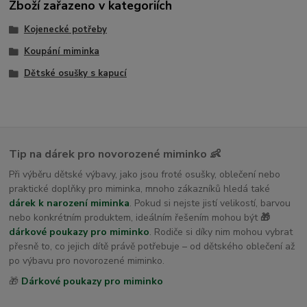
Zboží zařazeno v kategoriích
Kojenecké potřeby
Koupání miminka
Dětské osušky s kapucí
Tip na dárek pro novorozené miminko 👶
Při výběru dětské výbavy, jako jsou froté osušky, oblečení nebo
praktické doplňky pro miminka, mnoho zákazníků hledá také
dárek k narození miminka
. Pokud si nejste jistí velikostí, barvou
nebo konkrétním produktem, ideálním řešením mohou být
🎁
dárkové poukazy pro miminko
. Rodiče si díky nim mohou vybrat
přesně to, co jejich dítě právě potřebuje – od dětského oblečení až
po výbavu pro novorozené miminko.
🎁
Dárkové poukazy pro miminko