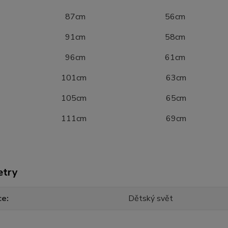
40 87cm 56cm
46 91cm 58cm
52 96cm 61cm
8 101cm 63cm
4 105cm 65cm
0 111cm 69cm
etry
ce
Dětský svět