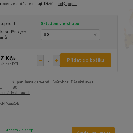
recenze a děti je milují. Dívčí ...
celý popis
tupnost
Skladem v e-shopu
ikost dětských
anů
7 Kč
/
ks
Přidat do košíku
 Kč
bez DPH
župan lama červený
Výrobce:
Dětský svět
u:
80
cenu / dostupnost
oblíbených
Skladem v e-shopu
Zvolit variantu