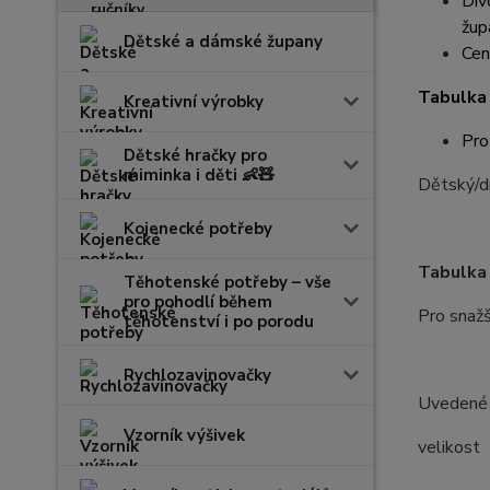
Dív
žup
Dětské a dámské župany
Cen
Tabulka 
Kreativní výrobky
Pro
Dětské hračky pro
miminka i děti 👶🧸
Dětský/dí
Kojenecké potřeby
Tabulka 
Těhotenské potřeby – vše
pro pohodlí během
Pro snažš
těhotenství i po porodu
Rychlozavinovačky
Uvedené r
Vzorník výšivek
velik