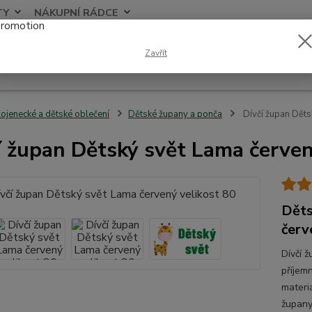
TY
NÁKUPNÍ RÁDCE
Nevíte
Zavřít
Hledat
+420
ojenecké a dětské oblečení
Dětské župany a ponča
Dívčí župan Děts
í župan Dětský svět Lama červen
Děts
červ
Dívčí 
příjem
materi
župany