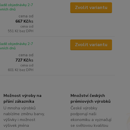
ladě objednávky 2-7
Zvolit variantu
vních dnů
cena od
667 Kč
/
ks
cena od
551 Kč
bez DPH
ladě objednávky 2-7
Zvolit variantu
vních dnů
cena od
727 Kč
/
ks
cena od
601 Kč
bez DPH
Možnost výroby na
Množství českých
přání zákazníka
prémiových výrobků
U mnoha výrobků
České výrobky
nabízíme změnu barvy,
podporují naši
výšivky i možnost
ekonomiku a vyznačují
výšivek jména
se světovou kvalitou