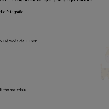
likost 170 (větší velikost najde uplatnění i jako dámský
dle fotografie.
oby Dětský svět Fulnek
itého materiálu.