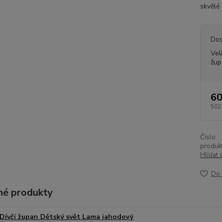
skvělé 
Dos
Vel
žup
60
502
Číslo
produkt
Hlídat 
Do 
é produkty
Dívčí župan Dětský svět Lama jahodový