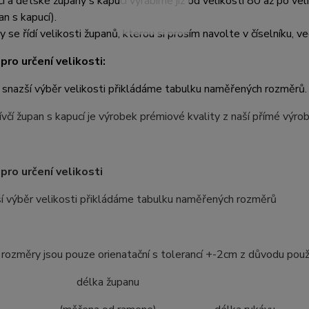
čí a dětské župany s kapucí vyrábíme již od velikosti 80 až po ve
an s kapucí).
y se řídí velikosti županů, kterou si prosím navolte v číselníku, ve
pro určení velikosti:
 snazší výběr velikosti přikládáme tabulku naměřených rozměrů.
včí župan s kapucí je výrobek prémiové kvality z naší přímé výr
pro určení velikosti
í výběr velikosti přikládáme tabulku naměřených rozměrů
ozměry jsou pouze orienatační s tolerancí +-2cm z důvodu použ
ost délka županu