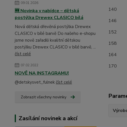
09.01.2026
1
🆕 Novinka v nabídce – dětská
postýlka Drewex CLASICO bílá
1
Nová dětská dřevěná postýlka Drewex
1
CLASICO v bílé barvě Do našeho e-shopu
jsme nově zařadili kvalitní dětskou
15
postýlku Drewex CLASICO v bílé barvě, ...
číst celé
16
17
07.02.2022
NOVĚ NA INSTAGRAMU!
@detskysvet_fulnek
číst celé
Param
Zobrazit všechny novinky
Výrob
Zasílání novinek a akcí