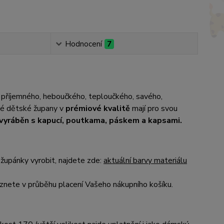
Hodnocení
7
 příjemného, heboučkého, teploučkého, savého,
até dětské župany v
prémiové kvalitě
mají pro svou
e vyráběn s kapucí, poutkama, páskem a kapsami.
župánky vyrobit, najdete zde:
aktuální barvy materiálu
nete v průběhu placení Vašeho nákupního košíku.