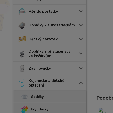
Vše do postýlky
Doplňky k autosedačkám
Dětský nábytek
Doplňky a příslušenství
ke kočárkům
Zavinovačky
Kojenecké a dětské
oblečení
Šatičky
Podobn
Bryndáčky