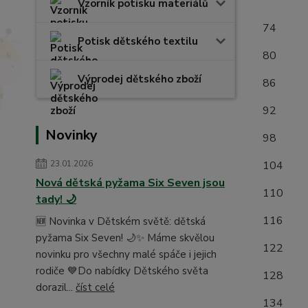
(měř
Vzorník potisku materiálů
7
Potisk dětského textilu
8
Výprodej dětského zboží
8
9
Novinky
9
1
23.01.2026
Nová dětská pyžama Six Seven jsou
1
tady! 🌙
1
🆕 Novinka v Dětském světě: dětská
pyžama Six Seven! 🌙✨ Máme skvělou
1
novinku pro všechny malé spáče i jejich
rodiče 💙Do nabídky Dětského světa
1
dorazil...
číst celé
1