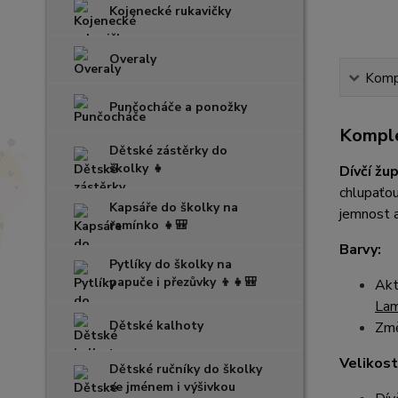
Kojenecké rukavičky
Overaly
Kompl
Punčocháče a ponožky
Komple
Dětské zástěrky do
školky 👧
Dívčí žu
chlupaťou
Kapsáře do školky na
jemnost a
ramínko 👧🎒
Barvy:
Pytlíky do školky na
papuče i přezůvky 👦👧🎒
Akt
La
Dětské kalhoty
Změ
Velikost
Dětské ručníky do školky
se jménem i výšivkou