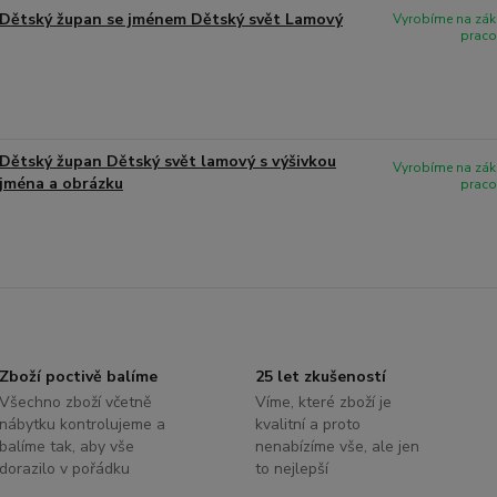
Dětský župan se jménem Dětský svět Lamový
Vyrobíme na zák
praco
Dětský župan Dětský svět lamový s výšivkou
Vyrobíme na zák
jména a obrázku
praco
Zboží poctivě balíme
25 let zkušeností
Všechno zboží včetně
Víme, které zboží je
nábytku kontrolujeme a
kvalitní a proto
balíme tak, aby vše
nenabízíme vše, ale jen
dorazilo v pořádku
to nejlepší