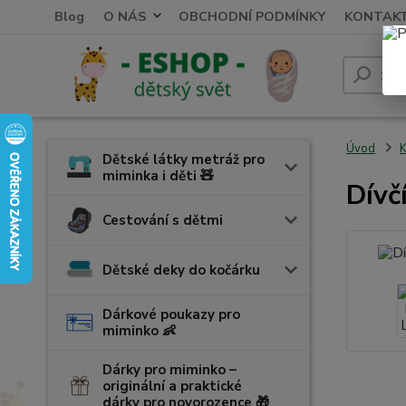
Blog
O NÁS
OBCHODNÍ PODMÍNKY
KONTAK
Úvod
K
Dětské látky metráž pro
miminka i děti 🧸
Dívč
Cestování s dětmi
Dětské deky do kočárku
Dárkové poukazy pro
miminko 👶
Dárky pro miminko –
originální a praktické
dárky pro novorozence 🎁