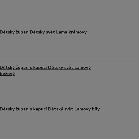
Dětský župan Dětský svět Lama krémový
Dětský župan s kapucí Dětský svět Lamový
béžový
Dětský župan s kapucí Dětský svět Lamový bílý