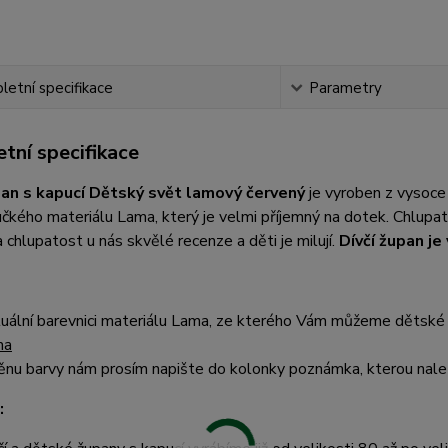
etní specifikace
Parametry
tní specifikace
pan s kapucí Dětský svět lamový červený
je vyroben z vysoce
čkého materiálu Lama, který je velmi příjemný na dotek. Chlup
 chlupatost u nás skvělé recenze a děti je milují.
Dívčí župan j
uální barevnici materiálu Lama, ze kterého Vám můžeme dětské 
ma
nu barvy nám prosím napište do kolonky poznámka, kterou nalez
: