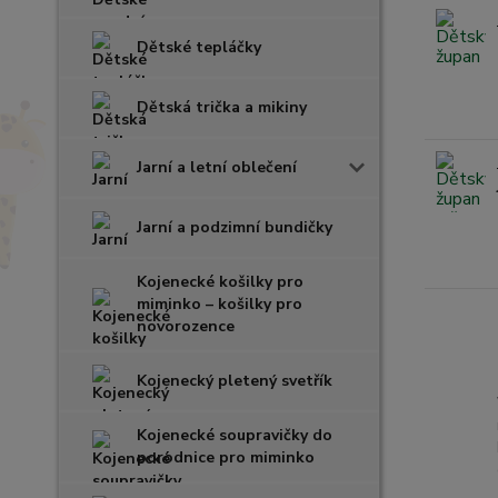
Dětské tepláčky
Dětská trička a mikiny
Jarní a letní oblečení
Jarní a podzimní bundičky
Kojenecké košilky pro
miminko – košilky pro
novorozence
Kojenecký pletený svetřík
Kojenecké soupravičky do
porodnice pro miminko