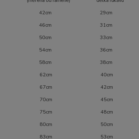
ena od ramene) délka rukávu
4 42cm 29cm
0 46cm 31cm
6 50cm 33cm
2 54cm 36cm
8 58cm 38cm
04 62cm 40cm
10 67cm 42cm
16 70cm 45cm
22 75cm 48cm
28 80cm 50cm
34 83cm 53cm