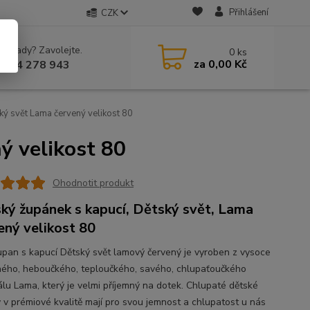
Přihlášení
CZK
 si rady? Zavolejte.
0
ks
za
0,00 Kč
 604 278 943
ký svět Lama červený velikost 80
ý velikost 80
Ohodnotit produkt
ký župánek s kapucí, Dětský svět, Lama
ený velikost 80
župan s kapucí Dětský svět lamový červený je vyroben z vysoce
ného, heboučkého, teploučkého, savého, chlupaťoučkého
álu Lama, který je velmi příjemný na dotek. Chlupaté dětské
 v prémiové kvalitě mají pro svou jemnost a chlupatost u nás