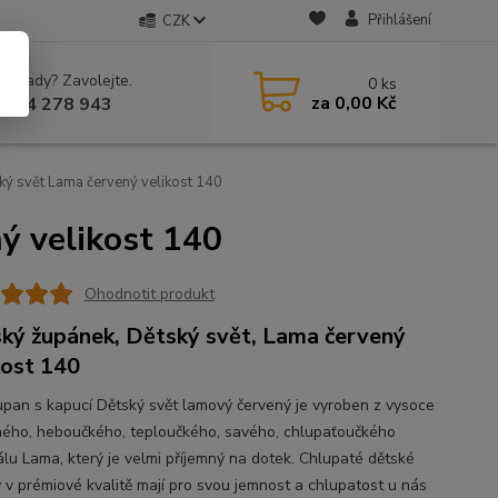
Přihlášení
CZK
 si rady? Zavolejte.
0
ks
za
0,00 Kč
 604 278 943
ký svět Lama červený velikost 140
ý velikost 140
Ohodnotit produkt
ký župánek, Dětský svět, Lama červený
kost 140
župan s kapucí Dětský svět lamový červený je vyroben z vysoce
ného, heboučkého, teploučkého, savého, chlupaťoučkého
álu Lama, který je velmi příjemný na dotek. Chlupaté dětské
 v prémiové kvalitě mají pro svou jemnost a chlupatost u nás