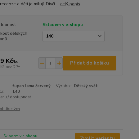
recenze a děti je milují. Dívčí ...
celý popis
tupnost
Skladem v e-shopu
ikost dětských
anů
9 Kč
/
ks
Přidat do košíku
 Kč
bez DPH
župan lama červený
Výrobce:
Dětský svět
u:
140
cenu / dostupnost
oblíbených
Skladem v e-shopu
Zvolit variantu