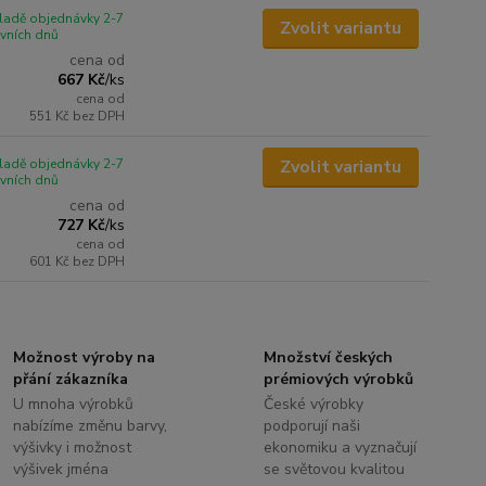
ladě objednávky 2-7
Zvolit variantu
vních dnů
cena od
667 Kč
/
ks
cena od
551 Kč
bez DPH
ladě objednávky 2-7
Zvolit variantu
vních dnů
cena od
727 Kč
/
ks
cena od
601 Kč
bez DPH
Možnost výroby na
Množství českých
přání zákazníka
prémiových výrobků
U mnoha výrobků
České výrobky
nabízíme změnu barvy,
podporují naši
výšivky i možnost
ekonomiku a vyznačují
výšivek jména
se světovou kvalitou