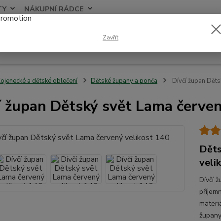
TY
NÁKUPNÍ RÁDCE
Nevíte
Zavřít
Hledat
+420
ojenecké a dětské oblečení
Dětské župany a ponča
Dívčí župan Děts
í župan Dětský svět Lama červen
Děts
veli
Dívčí 
příjem
materi
župany