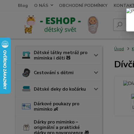
Blog
O NÁS
OBCHODNÍ PODMÍNKY
KONTAK
Úvod
K
Dětské látky metráž pro
miminka i děti 🧸
Dívč
Cestování s dětmi
Dětské deky do kočárku
Dárkové poukazy pro
miminko 👶
Dárky pro miminko –
originální a praktické
dárky pro novorozence 🎁