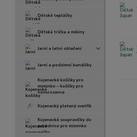
Dětské tepláčky
Dětská trička a mikiny
Jarní a letní oblečení
Jarní a podzimní bundičky
Kojenecké košilky pro
miminko – košilky pro
novorozence
Kojenecký pletený svetřík
Kojenecké soupravičky do
porodnice pro miminko