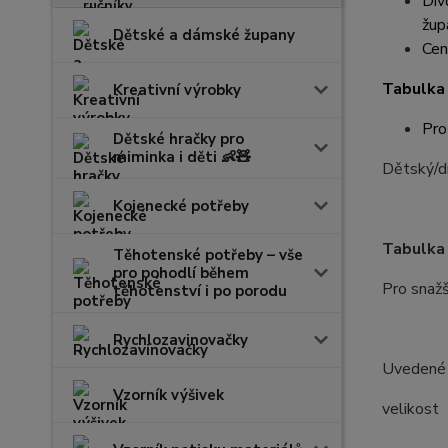
Dív
žup
Dětské a dámské župany
Cen
Tabulka 
Kreativní výrobky
Pro
Dětské hračky pro
miminka i děti 👶🧸
Dětský/dí
Kojenecké potřeby
Tabulka 
Těhotenské potřeby – vše
pro pohodlí během
Pro snažš
těhotenství i po porodu
Rychlozavinovačky
Uvedené r
Vzorník výšivek
velik