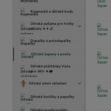
Kojenecké a dětské body
Dětská pyžama pro holky
i kluky 👧👦🌙
Dupačky a polodupačky
Dětské župany a ponča
Dětské pláštěnky Viola
pro děti 👧🌧️
Dětské zimní oblečení
Dětské botičky a papučky
Dětské spodní prádlo