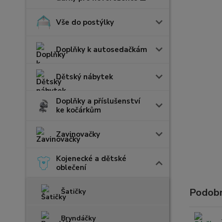
Vše do postýlky
Doplňky k autosedačkám
Dětský nábytek
Doplňky a příslušenství
ke kočárkům
Zavinovačky
Kojenecké a dětské
oblečení
Podobn
Šatičky
Bryndáčky