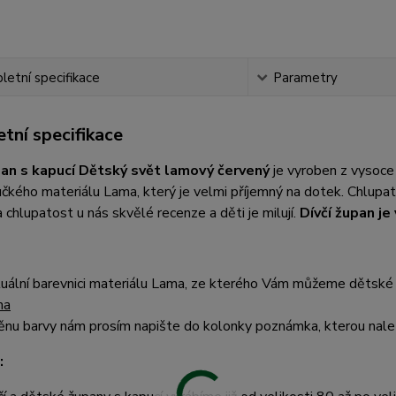
etní specifikace
Parametry
tní specifikace
pan s kapucí Dětský svět lamový červený
je vyroben z vysoce
čkého materiálu Lama, který je velmi příjemný na dotek. Chlup
 chlupatost u nás skvělé recenze a děti je milují.
Dívčí župan j
uální barevnici materiálu Lama, ze kterého Vám můžeme dětské 
ma
nu barvy nám prosím napište do kolonky poznámka, kterou nalez
: