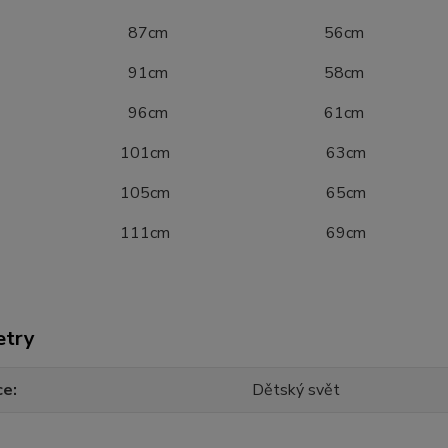
40 87cm 56cm
46 91cm 58cm
52 96cm 61cm
8 101cm 63cm
4 105cm 65cm
0 111cm 69cm
etry
ce
Dětský svět