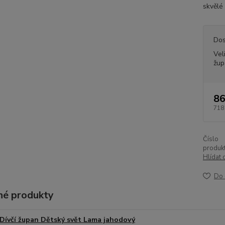
skvělé 
Dos
Vel
žup
86
718
Číslo
produkt
Hlídat 
Do 
é produkty
Dívčí župan Dětský svět Lama jahodový