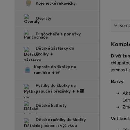
Kojenecké rukavičky
Overaly
Kompl
Punčocháče a ponožky
Komple
Dětské zástěrky do
školky 👧
Dívčí žu
chlupaťou
Kapsáře do školky na
jemnost a
ramínko 👧🎒
Barvy:
Pytlíky do školky na
papuče i přezůvky 👦👧🎒
Akt
La
Dětské kalhoty
Změ
Velikost
Dětské ručníky do školky
se jménem i výšivkou