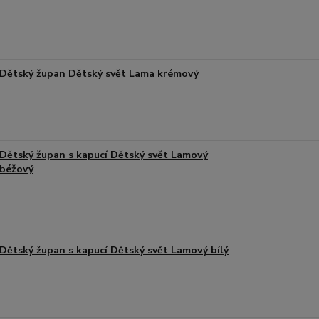
Dětský župan Dětský svět Lama krémový
Dětský župan s kapucí Dětský svět Lamový
béžový
Dětský župan s kapucí Dětský svět Lamový bílý