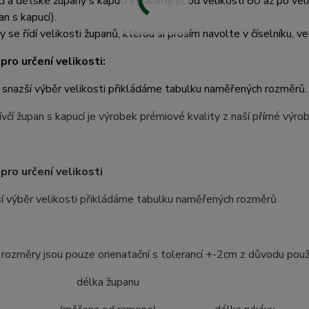
čí a dětské župany s kapucí vyrábíme již od velikosti 80 až po ve
an s kapucí).
y se řídí velikosti županů, kterou si prosím navolte v číselníku, ve
pro určení velikosti:
 snazší výběr velikosti přikládáme tabulku naměřených rozměrů.
včí župan s kapucí je výrobek prémiové kvality z naší přímé výr
pro určení velikosti
í výběr velikosti přikládáme tabulku naměřených rozměrů
ozměry jsou pouze orienatační s tolerancí +-2cm z důvodu použ
ost délka županu