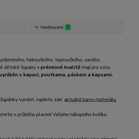
Hodnocení
7
 příjemného, heboučkého, teploučkého, savého,
até dětské župany v
prémiové kvalitě
mají pro svou
e vyráběn s kapucí, poutkama, páskem a kapsami.
župánky vyrobit, najdete zde:
aktuální barvy materiálu
nete v průběhu placení Vašeho nákupního košíku.