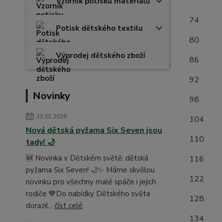
(měř
Vzorník potisku materiálů
7
Potisk dětského textilu
8
Výprodej dětského zboží
8
9
Novinky
9
23.01.2026
1
Nová dětská pyžama Six Seven jsou
1
tady! 🌙
🆕 Novinka v Dětském světě: dětská
1
pyžama Six Seven! 🌙✨ Máme skvělou
1
novinku pro všechny malé spáče i jejich
rodiče 💙Do nabídky Dětského světa
1
dorazil...
číst celé
1