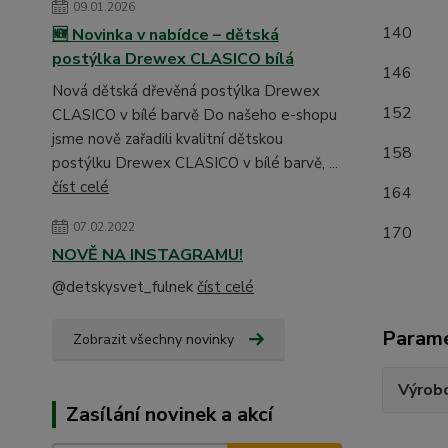
09.01.2026
1
🆕 Novinka v nabídce – dětská
postýlka Drewex CLASICO bílá
1
Nová dětská dřevěná postýlka Drewex
1
CLASICO v bílé barvě Do našeho e-shopu
jsme nově zařadili kvalitní dětskou
15
postýlku Drewex CLASICO v bílé barvě, ...
číst celé
16
07.02.2022
17
NOVĚ NA INSTAGRAMU!
@detskysvet_fulnek
číst celé
Param
Zobrazit všechny novinky
Výrob
Zasílání novinek a akcí