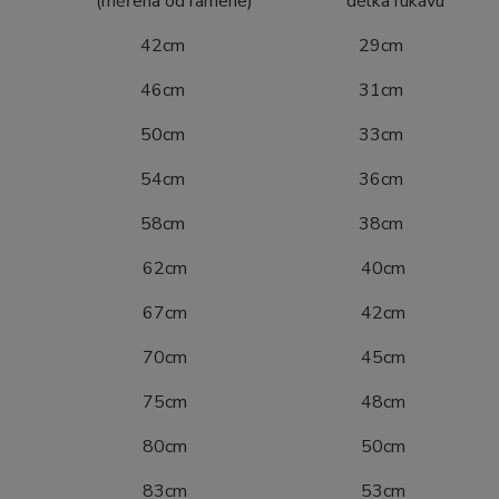
ena od ramene) délka rukávu
4 42cm 29cm
0 46cm 31cm
6 50cm 33cm
2 54cm 36cm
8 58cm 38cm
04 62cm 40cm
10 67cm 42cm
16 70cm 45cm
22 75cm 48cm
28 80cm 50cm
34 83cm 53cm