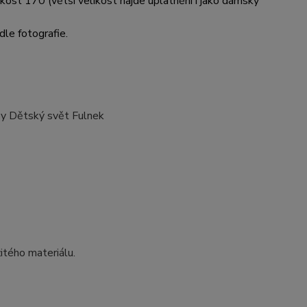
likost 170 (větší velikost najde uplatnění i jako dámský
dle fotografie.
oby Dětský svět Fulnek
itého materiálu.