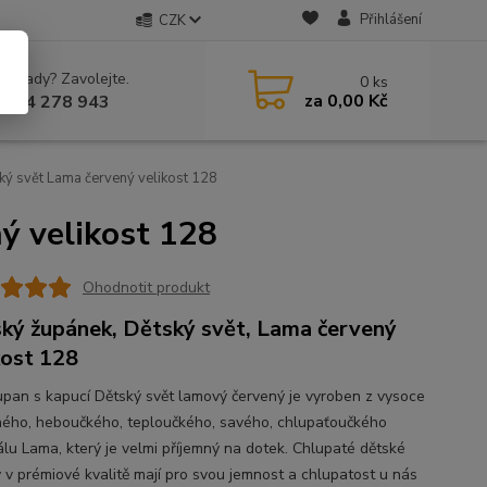
Přihlášení
CZK
 si rady? Zavolejte.
0
ks
za
0,00 Kč
 604 278 943
ký svět Lama červený velikost 128
ý velikost 128
Ohodnotit produkt
ký župánek, Dětský svět, Lama červený
kost 128
župan s kapucí Dětský svět lamový červený je vyroben z vysoce
ného, heboučkého, teploučkého, savého, chlupaťoučkého
álu Lama, který je velmi příjemný na dotek. Chlupaté dětské
 v prémiové kvalitě mají pro svou jemnost a chlupatost u nás