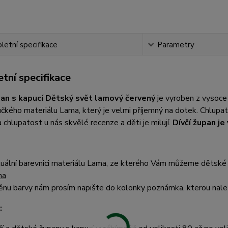
etní specifikace
Parametry
tní specifikace
pan s kapucí Dětský svět lamový červený
je vyroben z vysoce
čkého materiálu Lama, který je velmi příjemný na dotek. Chlup
 chlupatost u nás skvělé recenze a děti je milují.
Dívčí župan j
uální barevnici materiálu Lama, ze kterého Vám můžeme dětské 
ma
nu barvy nám prosím napište do kolonky poznámka, kterou nalez
: