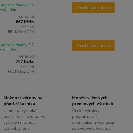
ladě objednávky 2-7
Zvolit variantu
vních dnů
cena od
667 Kč
/
ks
cena od
551 Kč
bez DPH
ladě objednávky 2-7
Zvolit variantu
vních dnů
cena od
727 Kč
/
ks
cena od
601 Kč
bez DPH
Možnost výroby na
Množství českých
přání zákazníka
prémiových výrobků
U mnoha výrobků
České výrobky
nabízíme změnu barvy,
podporují naši
výšivky i možnost
ekonomiku a vyznačují
výšivek jména
se světovou kvalitou