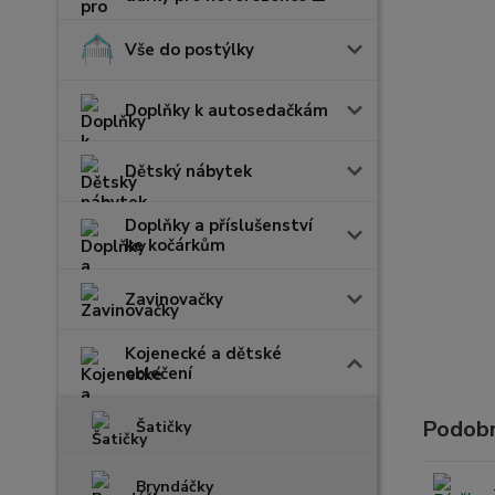
Vše do postýlky
Doplňky k autosedačkám
Dětský nábytek
Doplňky a příslušenství
ke kočárkům
Zavinovačky
Kojenecké a dětské
oblečení
Podobn
Šatičky
Bryndáčky