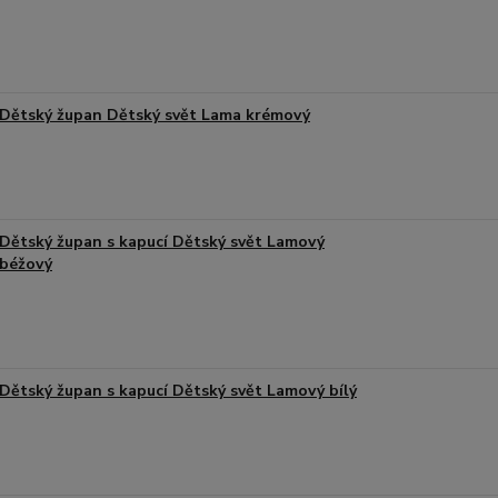
Dětský župan Dětský svět Lama krémový
Dětský župan s kapucí Dětský svět Lamový
béžový
Dětský župan s kapucí Dětský svět Lamový bílý