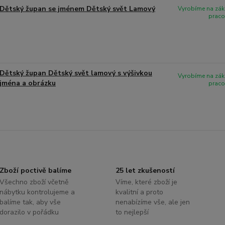
Dětský župan se jménem Dětský svět Lamový
Vyrobíme na zák
praco
Dětský župan Dětský svět lamový s výšivkou
Vyrobíme na zák
jména a obrázku
praco
Zboží poctivě balíme
25 let zkušeností
Všechno zboží včetně
Víme, které zboží je
nábytku kontrolujeme a
kvalitní a proto
balíme tak, aby vše
nenabízíme vše, ale jen
dorazilo v pořádku
to nejlepší