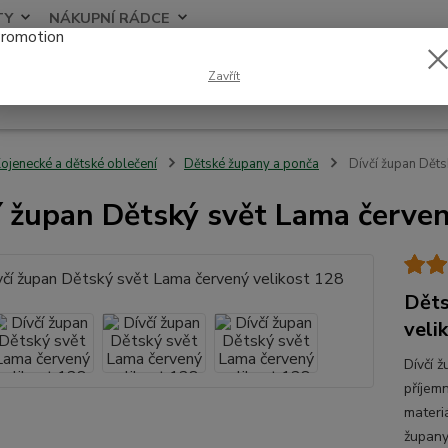
TY
NÁKUPNÍ RÁDCE
Nevíte
Zavřít
Hledat
+420
ojenecké a dětské oblečení
Dětské župany a ponča
Dívčí župan Děts
í župan Dětský svět Lama červen
Děts
veli
Dívčí 
příjem
materi
župany