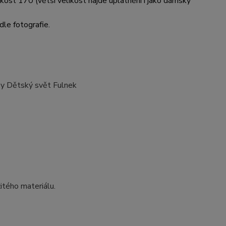
likost 170 (větší velikost najde uplatnění i jako dámský
dle fotografie.
oby Dětský svět Fulnek
itého materiálu.