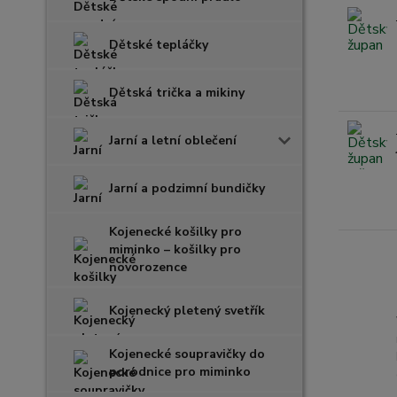
Dětské tepláčky
Dětská trička a mikiny
Jarní a letní oblečení
Jarní a podzimní bundičky
Kojenecké košilky pro
miminko – košilky pro
novorozence
Kojenecký pletený svetřík
Kojenecké soupravičky do
porodnice pro miminko