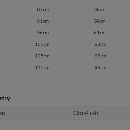
40 87cm 56cm
46 91cm 58cm
52 96cm 61cm
8 101cm 63cm
4 105cm 65cm
0 111cm 69cm
etry
ce
Dětský svět