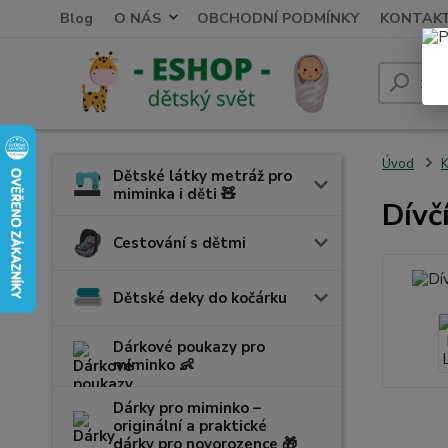
Blog
O NÁS
OBCHODNÍ PODMÍNKY
KONTAK
Úvod
K
Dětské látky metráž pro
miminka i děti 🧸
Dívč
Cestování s dětmi
Dětské deky do kočárku
Dárkové poukazy pro
miminko 👶
Dárky pro miminko –
originální a praktické
dárky pro novorozence 🎁