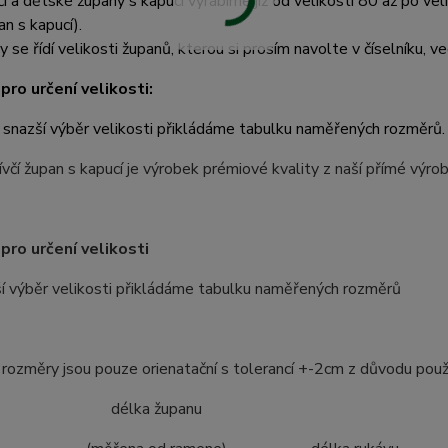
čí a dětské župany s kapucí vyrábíme již od velikosti 80 až po ve
an s kapucí).
y se řídí velikosti županů, kterou si prosím navolte v číselníku, ve
pro určení velikosti:
 snazší výběr velikosti přikládáme tabulku naměřených rozměrů.
včí župan s kapucí je výrobek prémiové kvality z naší přímé výr
pro určení velikosti
í výběr velikosti přikládáme tabulku naměřených rozměrů
ozměry jsou pouze orienatační s tolerancí +-2cm z důvodu použ
ost délka županu