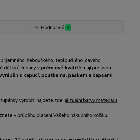
Hodnocení
7
 příjemného, heboučkého, teploučkého, savého,
até dětské župany v
prémiové kvalitě
mají pro svou
e vyráběn s kapucí, poutkama, páskem a kapsami.
župánky vyrobit, najdete zde:
aktuální barvy materiálu
nete v průběhu placení Vašeho nákupního košíku.