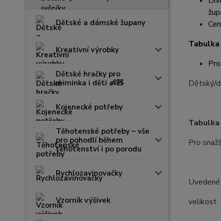
Dív
žup
Dětské a dámské župany
Cen
Tabulka 
Kreativní výrobky
Pro
Dětské hračky pro
miminka i děti 👶🧸
Dětský/dí
Kojenecké potřeby
Tabulka 
Těhotenské potřeby – vše
pro pohodlí během
Pro snažš
těhotenství i po porodu
Rychlozavinovačky
Uvedené r
Vzorník výšivek
velik