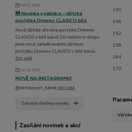
09.01.2026
1
🆕 Novinka v nabídce – dětská
postýlka Drewex CLASICO bílá
1
Nová dětská dřevěná postýlka Drewex
1
CLASICO v bílé barvě Do našeho e-shopu
jsme nově zařadili kvalitní dětskou
15
postýlku Drewex CLASICO v bílé barvě, ...
16
číst celé
17
07.02.2022
NOVĚ NA INSTAGRAMU!
@detskysvet_fulnek
číst celé
Param
Zobrazit všechny novinky
Výrob
Zasílání novinek a akcí