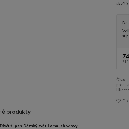
skvělé 
Dos
Vel
žup
74
618
Číslo
produkt
Hlídat 
Do 
é produkty
Dívčí župan Dětský svět Lama jahodový