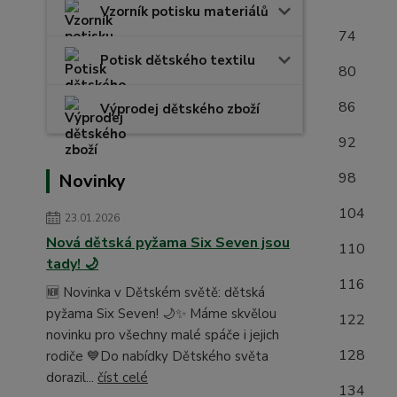
(měř
Vzorník potisku materiálů
7
Potisk dětského textilu
8
8
Výprodej dětského zboží
9
9
Novinky
1
23.01.2026
Nová dětská pyžama Six Seven jsou
1
tady! 🌙
1
🆕 Novinka v Dětském světě: dětská
pyžama Six Seven! 🌙✨ Máme skvělou
1
novinku pro všechny malé spáče i jejich
1
rodiče 💙Do nabídky Dětského světa
dorazil...
číst celé
1