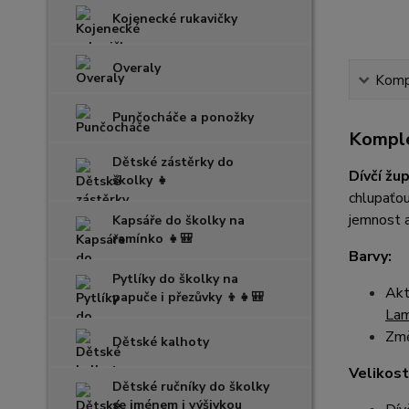
Kojenecké rukavičky
Overaly
Kompl
Punčocháče a ponožky
Komple
Dětské zástěrky do
Dívčí žu
školky 👧
chlupaťou
jemnost a
Kapsáře do školky na
ramínko 👧🎒
Barvy:
Pytlíky do školky na
Akt
papuče i přezůvky 👦👧🎒
La
Změ
Dětské kalhoty
Velikost
Dětské ručníky do školky
se jménem i výšivkou