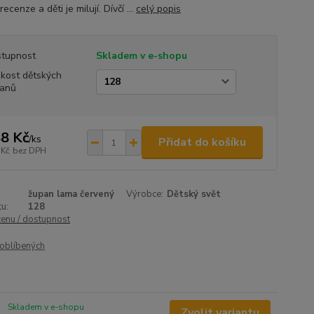
recenze a děti je milují. Dívčí ...
celý popis
tupnost
Skladem v e-shopu
ikost dětských
anů
8 Kč
/
ks
Přidat do košíku
 Kč
bez DPH
župan lama červený
Výrobce:
Dětský svět
u:
128
cenu / dostupnost
oblíbených
Skladem v e-shopu
Zvolit variantu