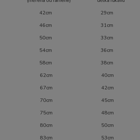
ena od ramene) délka rukávu
4 42cm 29cm
0 46cm 31cm
6 50cm 33cm
2 54cm 36cm
8 58cm 38cm
04 62cm 40cm
10 67cm 42cm
16 70cm 45cm
22 75cm 48cm
28 80cm 50cm
34 83cm 53cm