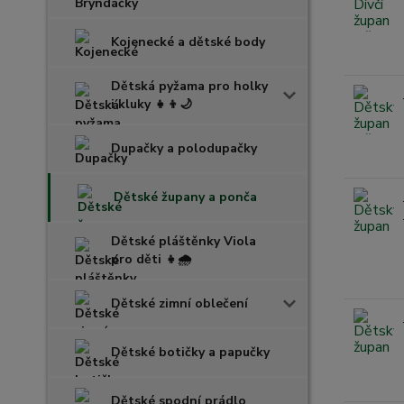
Kojenecké a dětské body
Dětská pyžama pro holky
i kluky 👧👦🌙
Dupačky a polodupačky
Dětské župany a ponča
Dětské pláštěnky Viola
pro děti 👧🌧️
Dětské zimní oblečení
Dětské botičky a papučky
Dětské spodní prádlo