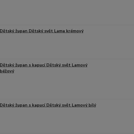
Dětský župan Dětský svět Lama krémový
Dětský župan s kapucí Dětský svět Lamový
béžový
Dětský župan s kapucí Dětský svět Lamový bílý