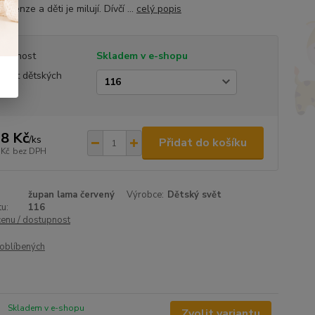
recenze a děti je milují. Dívčí ...
celý popis
tupnost
Skladem v e-shopu
ikost dětských
anů
8 Kč
/
ks
Přidat do košíku
 Kč
bez DPH
župan lama červený
Výrobce:
Dětský svět
u:
116
cenu / dostupnost
oblíbených
Skladem v e-shopu
Zvolit variantu