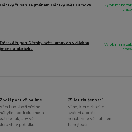
Dětský župan se jménem Dětský svět Lamový
Vyrobíme na zák
praco
Dětský župan Dětský svět lamový s výšivkou
Vyrobíme na zák
jména a obrázku
praco
Zboží poctivě balíme
25 let zkušeností
Všechno zboží včetně
Víme, které zboží je
nábytku kontrolujeme a
kvalitní a proto
balíme tak, aby vše
nenabízíme vše, ale jen
dorazilo v pořádku
to nejlepší