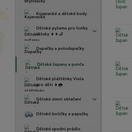
Kojenecké a dětské body
Dětská pyžama pro holky
i kluky 👧👦🌙
Dupačky a polodupačky
Dětské župany a ponča
Dětské pláštěnky Viola
pro děti 👧🌧️
Dětské zimní oblečení
Dětské botičky a papučky
Dětské spodní prádlo