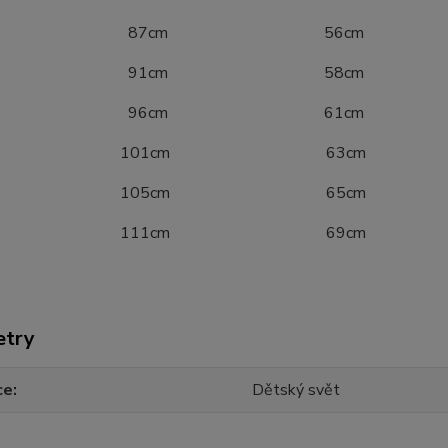
40 87cm 56cm
46 91cm 58cm
52 96cm 61cm
8 101cm 63cm
4 105cm 65cm
0 111cm 69cm
etry
ce
Dětský svět