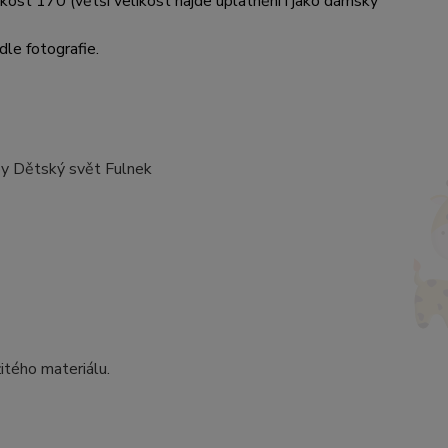
likost 170 (větší velikost najde uplatnění i jako dámský
dle fotografie.
oby Dětský svět Fulnek
itého materiálu.