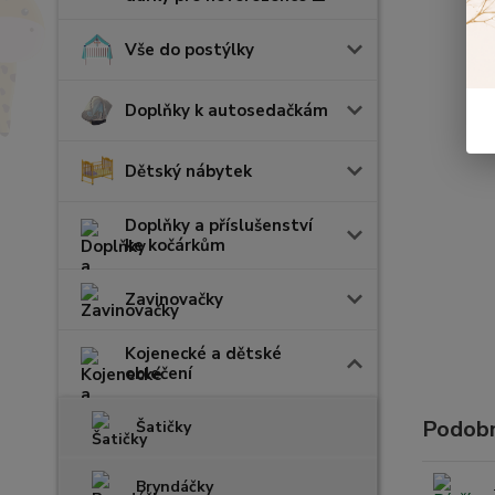
Vše do postýlky
Doplňky k autosedačkám
Dětský nábytek
Doplňky a příslušenství
ke kočárkům
Zavinovačky
Kojenecké a dětské
oblečení
Podobn
Šatičky
Bryndáčky