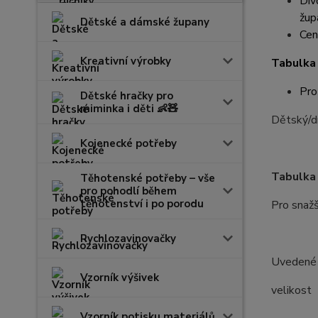
Dív
žup
Dětské a dámské župany
Cen
Kreativní výrobky
Tabulka 
Pro
Dětské hračky pro
miminka i děti 👶🧸
Dětský/dí
Kojenecké potřeby
Tabulka 
Těhotenské potřeby – vše
pro pohodlí během
těhotenství i po porodu
Pro snažš
Rychlozavinovačky
Uvedené r
Vzorník výšivek
velik
Vzorník potisku materiálů