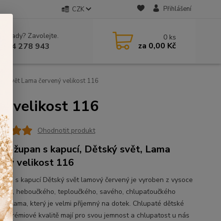
Přihlášení
CZK
 si rady? Zavolejte.
0
ks
za
0,00 Kč
 604 278 943
ký svět Lama červený velikost 116
ý velikost 116
Ohodnotit produkt
ký župan s kapucí, Dětský svět, Lama
ený velikost 116
župan s kapucí Dětský svět lamový červený je vyroben z vysoce
ného, heboučkého, teploučkého, savého, chlupaťoučkého
álu Lama, který je velmi příjemný na dotek. Chlupaté dětské
 v prémiové kvalitě mají pro svou jemnost a chlupatost u nás