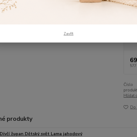
skvělé 
Dos
Vel
Zavřít
žup
69
577
Číslo
produkt
Hlídat 
Do 
é produkty
Dívčí župan Dětský svět Lama jahodový