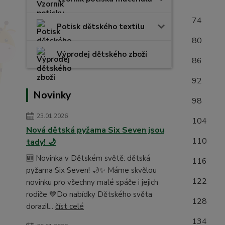
(měř
7
Potisk dětského textilu
8
Výprodej dětského zboží
8
9
Novinky
9
23.01.2026
1
Nová dětská pyžama Six Seven jsou
1
tady! 🌙
🆕 Novinka v Dětském světě: dětská
1
pyžama Six Seven! 🌙✨ Máme skvělou
1
novinku pro všechny malé spáče i jejich
rodiče 💙Do nabídky Dětského světa
1
dorazil...
číst celé
1