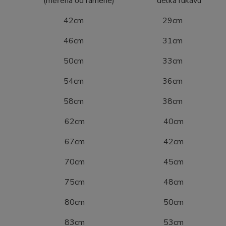
ena od ramene) délka rukávu
4 42cm 29cm
0 46cm 31cm
6 50cm 33cm
2 54cm 36cm
8 58cm 38cm
04 62cm 40cm
10 67cm 42cm
16 70cm 45cm
22 75cm 48cm
28 80cm 50cm
34 83cm 53cm