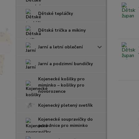
Dětské tepláčky
Dětská trička a mikiny
Jarní a letní oblečení
Jarní a podzimní bundičky
Kojenecké košilky pro
miminko – košilky pro
novorozence
Kojenecký pletený svetřík
Kojenecké soupravičky do
porodnice pro miminko