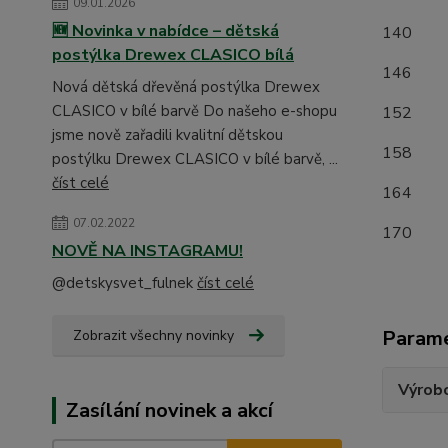
09.01.2026
🆕 Novinka v nabídce – dětská
1
postýlka Drewex CLASICO bílá
1
Nová dětská dřevěná postýlka Drewex
CLASICO v bílé barvě Do našeho e-shopu
1
jsme nově zařadili kvalitní dětskou
15
postýlku Drewex CLASICO v bílé barvě, ...
číst celé
16
07.02.2022
17
NOVĚ NA INSTAGRAMU!
@detskysvet_fulnek
číst celé
Param
Zobrazit všechny novinky
Výrob
Zasílání novinek a akcí