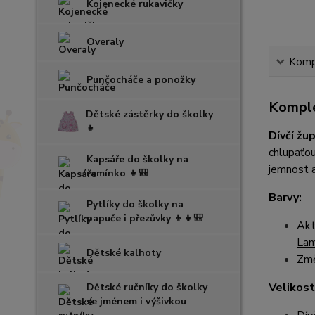
Kojenecké rukavičky
Overaly
Kompl
Punčocháče a ponožky
Komple
Dětské zástěrky do školky
👧
Dívčí žu
chlupaťou
Kapsáře do školky na
jemnost a
ramínko 👧🎒
Barvy:
Pytlíky do školky na
papuče i přezůvky 👦👧🎒
Akt
La
Dětské kalhoty
Změ
Velikost
Dětské ručníky do školky
se jménem i výšivkou