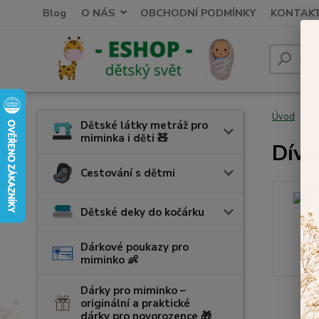
Blog
O NÁS
OBCHODNÍ PODMÍNKY
KONTAK
Úvod
K
Dětské látky metráž pro
miminka i děti 🧸
Dívč
Cestování s dětmi
Dětské deky do kočárku
Dárkové poukazy pro
miminko 👶
Dárky pro miminko –
originální a praktické
dárky pro novorozence 🎁