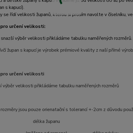
čí a dětské župany s kapucí vyrábíme již od velikosti 80 až po ve
an s kapucí).
y se řídí velikosti županů, kterou si prosím navolte v číselníku, ve
pro určení velikosti:
 snazší výběr velikosti přikládáme tabulku naměřených rozměrů.
včí župan s kapucí je výrobek prémiové kvality z naší přímé výr
pro určení velikosti
í výběr velikosti přikládáme tabulku naměřených rozměrů
ozměry jsou pouze orienatační s tolerancí +-2cm z důvodu použ
ost délka županu