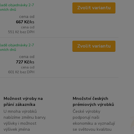
ladě objednávky 2-7
Zvolit variantu
vních dnů
cena od
667 Kč
/
ks
cena od
551 Kč
bez DPH
ladě objednávky 2-7
Zvolit variantu
vních dnů
cena od
727 Kč
/
ks
cena od
601 Kč
bez DPH
Možnost výroby na
Množství českých
přání zákazníka
prémiových výrobků
U mnoha výrobků
České výrobky
nabízíme změnu barvy,
podporují naši
výšivky i možnost
ekonomiku a vyznačují
výšivek jména
se světovou kvalitou