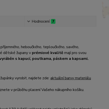
Hodnocení
7
 příjemného, heboučkého, teploučkého, savého,
até dětské župany v
prémiové kvalitě
mají pro svou
e vyráběn s kapucí, poutkama, páskem a kapsami.
župánky vyrobit, najdete zde:
aktuální barvy materiálu
nete v průběhu placení Vašeho nákupního košíku.