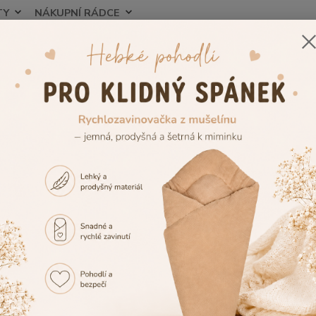
TY
NÁKUPNÍ RÁDCE
Nevíte
Hledat
+420
ojenecké a dětské oblečení
Dětské župany a ponča
Dívčí župan Děts
í župan Dětský svět Lama červen
Děts
červ
Dívčí 
příjem
materi
župany