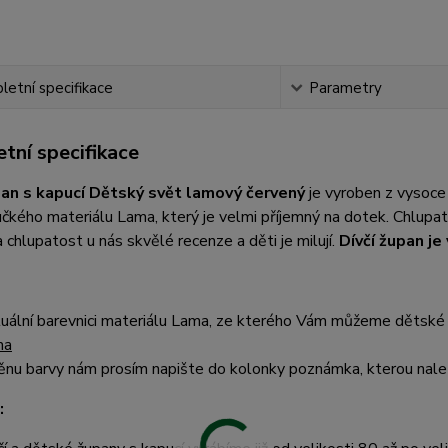
etní specifikace
Parametry
tní specifikace
pan s kapucí Dětský svět lamový červený
je vyroben z vysoce
čkého materiálu Lama, který je velmi příjemný na dotek. Chlup
 chlupatost u nás skvělé recenze a děti je milují.
Dívčí župan j
uální barevnici materiálu Lama, ze kterého Vám můžeme dětské 
ma
nu barvy nám prosím napište do kolonky poznámka, kterou nalez
: