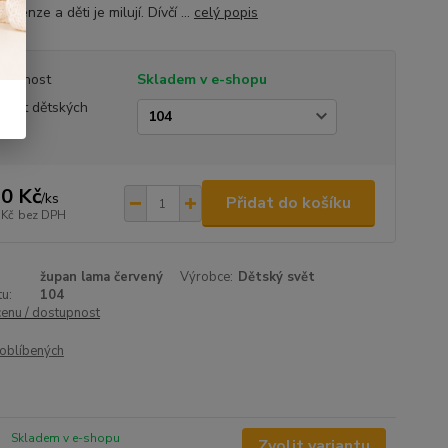
recenze a děti je milují. Dívčí ...
celý popis
tupnost
Skladem v e-shopu
ikost dětských
anů
0 Kč
/
ks
Přidat do košíku
 Kč
bez DPH
župan lama červený
Výrobce:
Dětský svět
u:
104
cenu / dostupnost
oblíbených
Skladem v e-shopu
Zvolit variantu