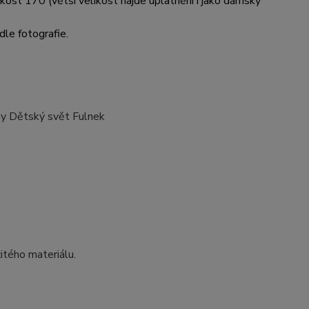
likost 170 (větší velikost najde uplatnění i jako dámský
dle fotografie.
oby Dětský svět Fulnek
itého materiálu.