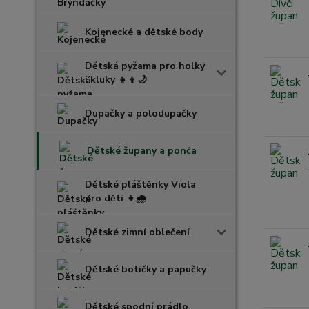
Kojenecké a dětské body
Dětská pyžama pro holky
i kluky 👧👦🌙
Dupačky a polodupačky
Dětské župany a ponča
Dětské pláštěnky Viola
pro děti 👧🌧️
Dětské zimní oblečení
Dětské botičky a papučky
Dětské spodní prádlo