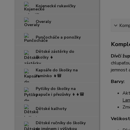
Kojenecké rukavičky
Overaly
Kompl
Punčocháče a ponožky
Komple
Dětské zástěrky do
Dívčí žu
školky 👧
chlupaťou
jemnost a
Kapsáře do školky na
ramínko 👧🎒
Barvy:
Pytlíky do školky na
Akt
papuče i přezůvky 👦👧🎒
La
Změ
Dětské kalhoty
Velikost
Dětské ručníky do školky
se jménem i výšivkou