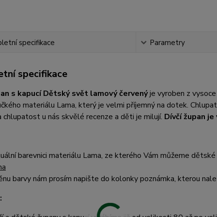
etní specifikace
Parametry
tní specifikace
pan s kapucí Dětský svět lamový červený
je vyroben z vysoce
čkého materiálu Lama, který je velmi příjemný na dotek. Chlup
 chlupatost u nás skvělé recenze a děti je milují.
Dívčí župan j
uální barevnici materiálu Lama, ze kterého Vám můžeme dětské 
ma
nu barvy nám prosím napište do kolonky poznámka, kterou nalez
: