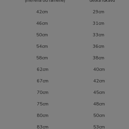
ena od ramene) délka rukávu
4 42cm 29cm
0 46cm 31cm
6 50cm 33cm
2 54cm 36cm
8 58cm 38cm
04 62cm 40cm
10 67cm 42cm
16 70cm 45cm
22 75cm 48cm
28 80cm 50cm
34 83cm 53cm