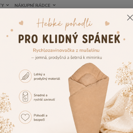
TY
NÁKUPNÍ RÁDCE
Nevíte
Hledat
+420
ojenecké a dětské oblečení
Dětské župany a ponča
Dívčí župan Děts
í župan Dětský svět Lama červen
Děts
červ
Dívčí 
příjem
materi
župany