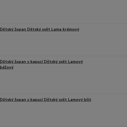
Dětský župan Dětský svět Lama krémový
Dětský župan s kapucí Dětský svět Lamový
béžový
Dětský župan s kapucí Dětský svět Lamový bílý