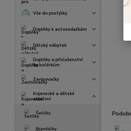
Vše do postýlky
Doplňky k autosedačkám
Dětský nábytek
Doplňky a příslušenství
ke kočárkům
Zavinovačky
Kojenecké a dětské
oblečení
Podobn
Šatičky
Bryndáčky