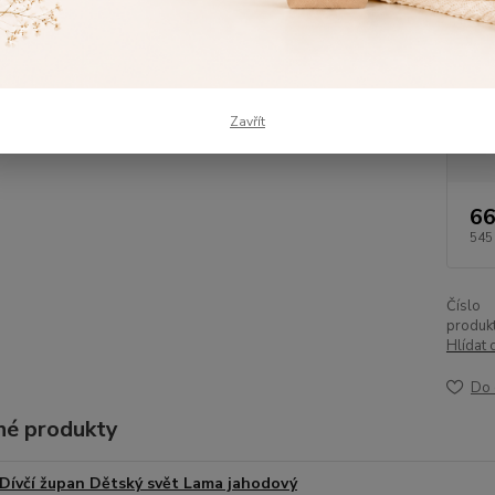
skvělé 
Dos
Vel
Zavřít
žup
66
545
Číslo
produkt
Hlídat 
Do 
é produkty
Dívčí župan Dětský svět Lama jahodový