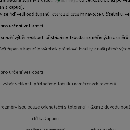
čí a dětské župany s kapucí vyrábíme již od velikosti 80 až po ve
an s kapucí).
y se řídí velikosti županů, kterou si prosím navolte v číselníku, ve
pro určení velikosti:
 snazší výběr velikosti přikládáme tabulku naměřených rozměrů.
včí župan s kapucí je výrobek prémiové kvality z naší přímé výr
pro určení velikosti
í výběr velikosti přikládáme tabulku naměřených rozměrů
ozměry jsou pouze orienatační s tolerancí +-2cm z důvodu použ
ost délka županu