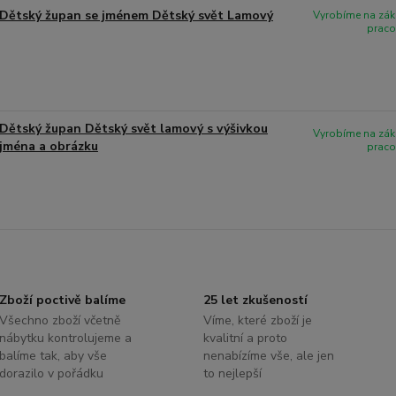
Dětský župan se jménem Dětský svět Lamový
Vyrobíme na zák
praco
Dětský župan Dětský svět lamový s výšivkou
Vyrobíme na zák
jména a obrázku
praco
Zboží poctivě balíme
25 let zkušeností
Všechno zboží včetně
Víme, které zboží je
nábytku kontrolujeme a
kvalitní a proto
balíme tak, aby vše
nenabízíme vše, ale jen
dorazilo v pořádku
to nejlepší