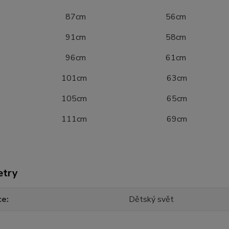
40 87cm 56cm
46 91cm 58cm
52 96cm 61cm
8 101cm 63cm
4 105cm 65cm
0 111cm 69cm
etry
ce
Dětský svět