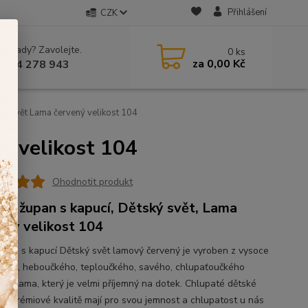
Přihlášení
CZK
 si rady? Zavolejte.
0
ks
za
0,00 Kč
 604 278 943
ký svět Lama červený velikost 104
ý velikost 104
Ohodnotit produkt
ký župan s kapucí, Dětský svět, Lama
ený velikost 104
župan s kapucí Dětský svět lamový červený je vyroben z vysoce
ného, heboučkého, teploučkého, savého, chlupaťoučkého
álu Lama, který je velmi příjemný na dotek. Chlupaté dětské
 v prémiové kvalitě mají pro svou jemnost a chlupatost u nás