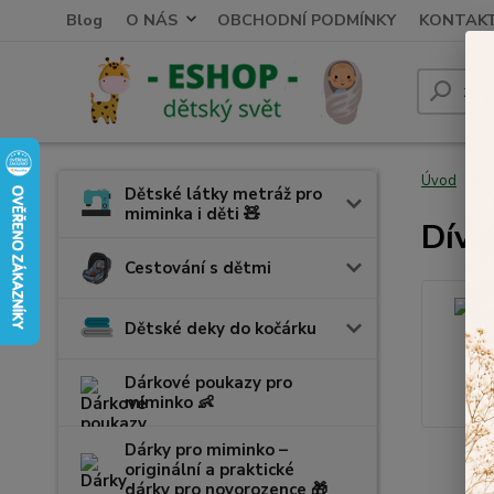
Blog
O NÁS
OBCHODNÍ PODMÍNKY
KONTAK
Úvod
K
Dětské látky metráž pro
miminka i děti 🧸
Dívč
Cestování s dětmi
Dětské deky do kočárku
Dárkové poukazy pro
miminko 👶
Dárky pro miminko –
originální a praktické
dárky pro novorozence 🎁