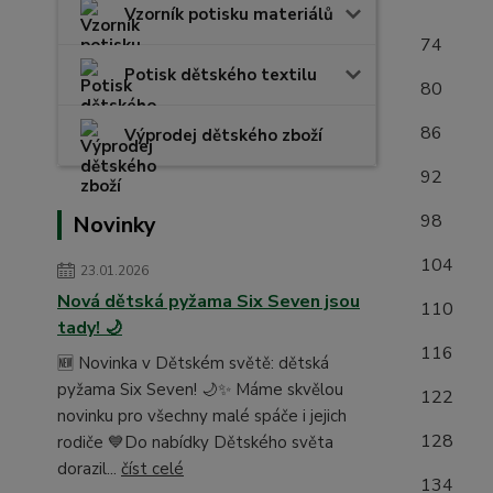
(měř
Vzorník potisku materiálů
7
Potisk dětského textilu
8
8
Výprodej dětského zboží
9
9
Novinky
1
23.01.2026
Nová dětská pyžama Six Seven jsou
1
tady! 🌙
1
🆕 Novinka v Dětském světě: dětská
pyžama Six Seven! 🌙✨ Máme skvělou
1
novinku pro všechny malé spáče i jejich
1
rodiče 💙Do nabídky Dětského světa
dorazil...
číst celé
1