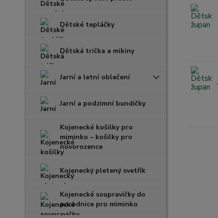
Dětské tepláčky
Dětská trička a mikiny
Jarní a letní oblečení
Jarní a podzimní bundičky
Kojenecké košilky pro
miminko – košilky pro
novorozence
Kojenecký pletený svetřík
Kojenecké soupravičky do
porodnice pro miminko