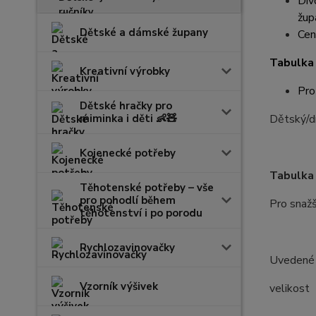
Dív
žup
Dětské a dámské župany
Cen
Tabulka 
Kreativní výrobky
Pro
Dětské hračky pro
miminka i děti 👶🧸
Dětský/dí
Kojenecké potřeby
Tabulka 
Těhotenské potřeby – vše
pro pohodlí během
Pro snažš
těhotenství i po porodu
Rychlozavinovačky
Uvedené r
Vzorník výšivek
velik