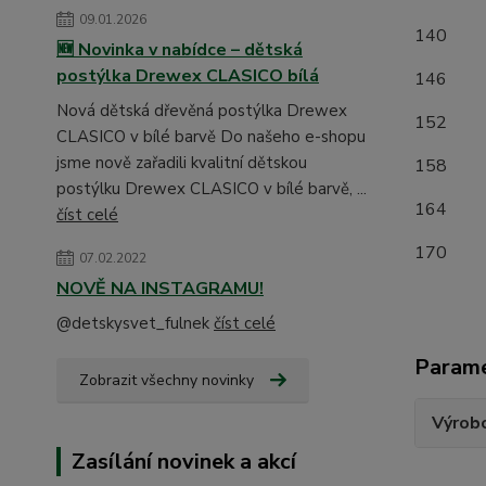
09.01.2026
1
🆕 Novinka v nabídce – dětská
postýlka Drewex CLASICO bílá
1
Nová dětská dřevěná postýlka Drewex
1
CLASICO v bílé barvě Do našeho e-shopu
jsme nově zařadili kvalitní dětskou
15
postýlku Drewex CLASICO v bílé barvě, ...
16
číst celé
17
07.02.2022
NOVĚ NA INSTAGRAMU!
@detskysvet_fulnek
číst celé
Param
Zobrazit všechny novinky
Výrob
Zasílání novinek a akcí