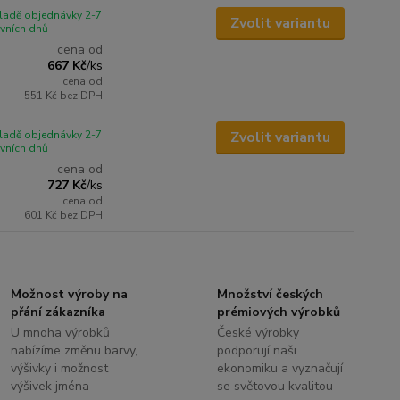
ladě objednávky 2-7
Zvolit variantu
vních dnů
cena od
667 Kč
/
ks
cena od
551 Kč
bez DPH
ladě objednávky 2-7
Zvolit variantu
vních dnů
cena od
727 Kč
/
ks
cena od
601 Kč
bez DPH
Možnost výroby na
Množství českých
přání zákazníka
prémiových výrobků
U mnoha výrobků
České výrobky
nabízíme změnu barvy,
podporují naši
výšivky i možnost
ekonomiku a vyznačují
výšivek jména
se světovou kvalitou