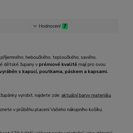
Hodnocení
7
 příjemného, heboučkého, teploučkého, savého,
até dětské župany v
prémiové kvalitě
mají pro svou
e vyráběn s kapucí, poutkama, páskem a kapsami.
župánky vyrobit, najdete zde:
aktuální barvy materiálu
nete v průběhu placení Vašeho nákupního košíku.