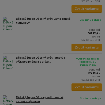
502 Kč
bez DPH
Zvolit variantu
Dětský župan Dětský svět Lama tmavě
Skladem v e-shopu
tyrkysový
cena od
607 Kč
/
ks
cena od
502 Kč
bez DPH
Zvolit variantu
Dětský župan Dětský svět lamový s
Vyrobíme na základě
výšivkou jména a obrázku
objednávky 2-7
pracovních dnů
cena od
727 Kč
/
ks
cena od
601 Kč
bez DPH
Zvolit variantu
Dětský župan Dětský svět lamový
Skladem v e-shopu
zelený s výšivkou