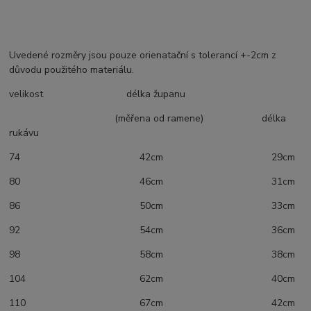
Uvedené rozměry jsou pouze orienatační s tolerancí +-2cm z
důvodu použitého materiálu.
velikost délka županu
(měřena od ramene) délka
rukávu
74 42cm 29cm
80 46cm 31cm
86 50cm 33cm
92 54cm 36cm
98 58cm 38cm
104 62cm 40cm
110 67cm 42cm