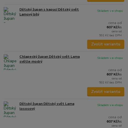
Dětský župan s kapucí Dětský svět
Skladem v e-shopu
Lamový bílý
cena od
607 Kč
/
ks
cena od
502 Kč
bez DPH
Zvolit variantu
Chlapecký župan Dětský svět Lama
Skladem v e-shopu
světle modrý
cena od
607 Kč
/
ks
cena od
502 Kč
bez DPH
Zvolit variantu
Dětský župan Dětský svět Lama
Skladem v e-shopu
lososový
cena od
607 Kč
/
ks
cena od