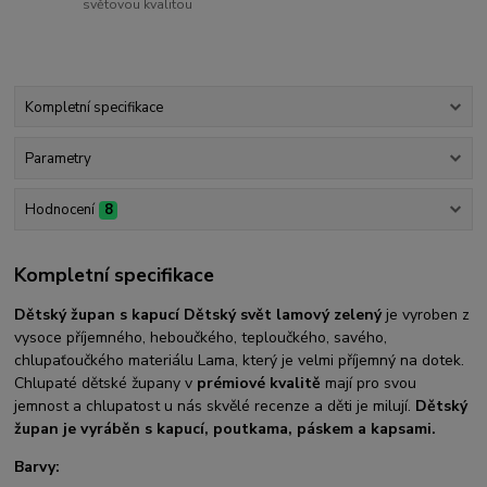
světovou kvalitou
Kompletní specifikace
Parametry
Hodnocení
8
Kompletní specifikace
Dětský župan s kapucí Dětský svět lamový zelený
je vyroben z
vysoce příjemného, heboučkého, teploučkého, savého,
chlupaťoučkého materiálu Lama, který je velmi příjemný na dotek.
Chlupaté dětské župany v
prémiové kvalitě
mají pro svou
jemnost a chlupatost u nás skvělé recenze a děti je milují.
Dětský
župan je vyráběn s kapucí, poutkama, páskem a kapsami.
Barvy: