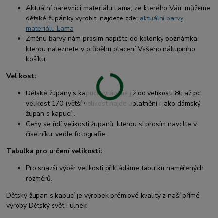
Aktuální barevnici materiálu Lama, ze kterého Vám můžeme
dětské župánky vyrobit, najdete zde:
aktuální barvy
materiálu Lama
Změnu barvy nám prosím napište do kolonky poznámka,
kterou naleznete v průběhu placení Vašeho nákupního
košíku.
Velikost:
Dětské župany s kapucí vyrábíme již od velikosti 80 až po
velikost 170 (větší velikost najde uplatnění i jako dámský
župan s kapucí).
Ceny se řídí velikosti županů, kterou si prosím navolte v
číselníku, vedle fotografie.
Tabulka pro určení velikosti:
Pro snazší výběr velikosti přikládáme tabulku naměřených
rozměrů.
Dětský župan s kapucí je výrobek prémiové kvality z naší přímé
výroby Dětský svět Fulnek