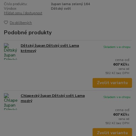
Číslo produktu:
župan lama zelený 164
Výrobce:
Dětský svět
Hlídat cenu / dostupnost
Do oblíbených
Podobné produkty
Dětský župan Dětský svět Lama
Skladem v e-shopu
krémový
cena od
607 Kč
/
ks
cena od
502 Kč
bez DPH
Zvolit variantu
Chlapecký župan Dětský svět Lama
Skladem v e-shopu
modrý
cena od
607 Kč
/
ks
cena od
502 Kč
bez DPH
Zvolit variantu