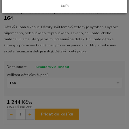
Ohodnotit produkt
Zavřít
Dámský župan Dětský svět Lama zelený velikost
164
Dětský župan s kapucí Dětský svět lamový zelený je vyroben z vysoce
příjemného, heboučkého, teploučkého, savého, chlupaťoučkého
materiálu Lama, který je velmi příjemný na dotek. Chlupaté dětské
župany v prémiové kvalitě mají pro svou jemnost a chlupatost u nás
skvělé recenze a děti je milují. Dětský...
celý popis
Dostupnost
Skladem v e-shopu
Velikost dětských županů
1 244 Kč
/
ks
1 028 Kč
bez DPH
Přidat do košíku