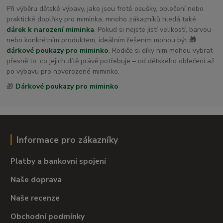
Při výběru dětské výbavy, jako jsou froté osušky, oblečení nebo
praktické doplňky pro miminka, mnoho zákazníků hledá také
dárek k narození miminka
. Pokud si nejste jistí velikostí, barvou
nebo konkrétním produktem, ideálním řešením mohou být
🎁
dárkové poukazy pro miminko
. Rodiče si díky nim mohou vybrat
přesně to, co jejich dítě právě potřebuje – od dětského oblečení až
po výbavu pro novorozené miminko.
🎁
Dárkové poukazy pro miminko
Informace pro zákazníky
Platby a bankovní spojení
Naše doprava
Naše recenze
Obchodní podmínky