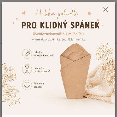
0
ks
CZK
+420 604 278 943
za
0,00 Kč
Menu
Hledat
Úvod
Kojenecké a dětské oblečení
Dětské župany a ponča
Dětský
župan Lama, zelený velikost 164
Dětský župan Lama, zelený
velikost 164