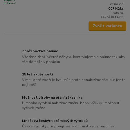
cena od
667 Kč
/
ks
cena od
551 Kč
bez DPH
Zvolit variantu
Zboží poctivě balíme
Všechno zboží včetně nábytku kontrolujeme a balíme tak, aby
vše dorazilo v pořádku
25 let zkušeností
Víme, které zboží je kvalitní a proto nenabízíme vše, ale jen to
nejlepší
Možnost výroby na přání zákazníka
U mnoha výrobků nabízíme změnu barvy, výšivky i možnost
výšivek jména
Množství českých prémiových výrobků
České výrobky podporují naši ekonomiku a vyznačují se