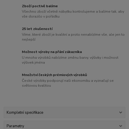
Zboží poctivě balíme
Všechno zboží včetně nábytku kontrolujeme a balíme tak, aby
vše dorazilo v pořádku
25 let zkušeností
Víme, které zboží je kvalitní a proto nenabízíme vše, ale jen to
nejlepší
Možnost výroby na přání zákazníka
U mnoha výrobků nabízíme změnu barvy, výšivky i možnost
výšivek jména
Množství českých prémiových výrobků
České výrobky podporují naši ekonomiku a vyznačují se
světovou kvalitou
Kompletní specifikace
Parametry