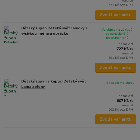
cena od
551 Kč
bez DPH
Zvolit variantu
Dětský župan Dětský svět lamový s
Vyrobíme na základě
výšivkou jména a obrázku
objednávky 2-7
pracovních dnů
cena od
727 Kč
/
ks
cena od
601 Kč
bez DPH
Zvolit variantu
Dětský župan s kapucí Dětský svět
Skladem v e-shopu
Lama zelený
cena od
607 Kč
/
ks
cena od
502 Kč
bez DPH
Zvolit variantu