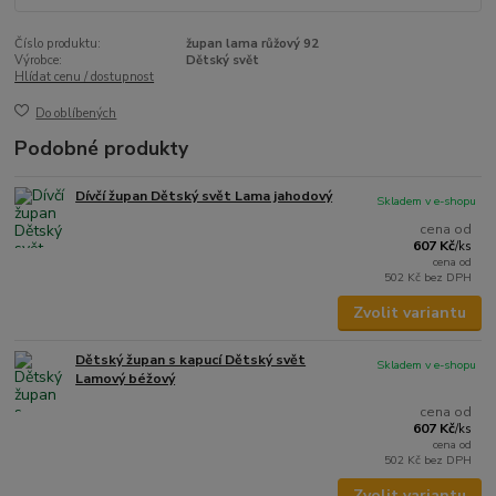
Číslo produktu:
župan lama růžový 92
Výrobce:
Dětský svět
Hlídat cenu / dostupnost
Do oblíbených
Podobné produkty
Dívčí župan Dětský svět Lama jahodový
Skladem v e-shopu
cena od
607 Kč
/
ks
cena od
502 Kč
bez DPH
Zvolit variantu
Dětský župan s kapucí Dětský svět
Skladem v e-shopu
Lamový béžový
cena od
607 Kč
/
ks
cena od
502 Kč
bez DPH
Zvolit variantu