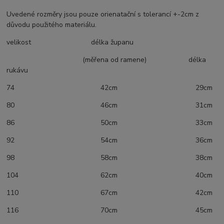
Uvedené rozměry jsou pouze orienatační s tolerancí +-2cm z
důvodu použitého materiálu.
velikost délka županu
(měřena od ramene) délka
rukávu
74 42cm 29cm
80 46cm 31cm
86 50cm 33cm
92 54cm 36cm
98 58cm 38cm
104 62cm 40cm
110 67cm 42cm
116 70cm 45cm