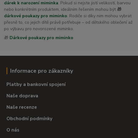
dárek k narození miminka
. Pokud si nejste jistí velikostí, barvou
nebo konkrétním produktem, ideálním řešením mohou být
🎁
dárkové poukazy pro miminko
. Rodiče si díky nim mohou vybrat
přesně to, co jejich dítě právě potřebuje – od dětského oblečení až
po výbavu pro novorozené miminko.
🎁
Dárkové poukazy pro miminko
Informace pro zákazníky
Platby a bankovní spojení
Naše doprava
Naše recenze
Obchodní podmínky
O nás