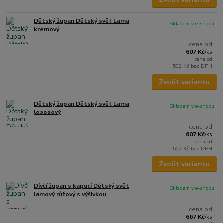
Dětský župan Dětský svět Lama
Skladem v e-shopu
krémový
cena od
607 Kč
/
ks
cena od
502 Kč
bez DPH
Zvolit variantu
Dětský župan Dětský svět Lama
Skladem v e-shopu
lososový
cena od
607 Kč
/
ks
cena od
502 Kč
bez DPH
Zvolit variantu
Dívčí župan s kapucí Dětský svět
Skladem v e-shopu
lamový růžový s výšivkou
cena od
667 Kč
/
ks