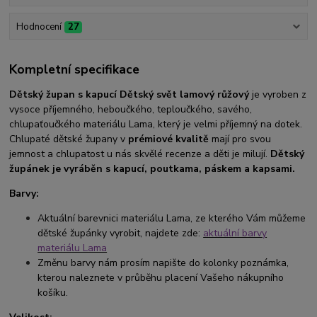
Hodnocení
27
Kompletní specifikace
Dětský župan s kapucí Dětský svět lamový růžový
je vyroben z
vysoce příjemného, heboučkého, teploučkého, savého,
chlupaťoučkého materiálu Lama, který je velmi příjemný na dotek.
Chlupaté dětské župany v
prémiové kvalitě
mají pro svou
jemnost a chlupatost u nás skvělé recenze a děti je milují.
Dětský
župánek je vyráběn s kapucí, poutkama, páskem a kapsami.
Barvy:
Aktuální barevnici materiálu Lama, ze kterého Vám můžeme
dětské župánky vyrobit, najdete zde:
aktuální barvy
materiálu Lama
Změnu barvy nám prosím napište do kolonky poznámka,
kterou naleznete v průběhu placení Vašeho nákupního
košíku.