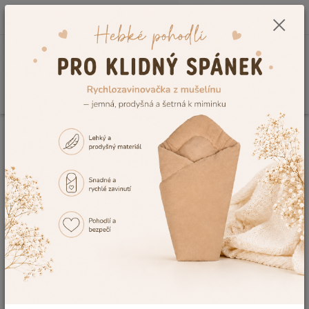
0
ks
CZK
+420 604 278 943
za
0,00 Kč
Menu
Hledat
Úvod
Kojenecké a dětské oblečení
Dětské župany a ponča
Dětský
župan Dětský svět růžová Lama velikost 92
Dětský župan Dětský svět růžová
Lama velikost 92
TOP produkt