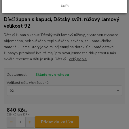
Zavřít
Ohodnotit produkt
Dívčí župan s kapucí, Dětský svět, růžový lamový
velikost 92
Dětský župan s kapucí Dětský svět lamový růžový je vyroben z vysoce
příjemného, heboučkého, teploučkého, savého, chlupaťoučkého
materiálu Lama, který je velmi příjemný na dotek. Chlupaté dětské
župany v prémiové kvalitě mají pro svou jemnost a chlupatost u nás
skvělé recenze a děti je milují. Dětský...
celý popis
Dostupnost
Skladem v e-shopu
Velikost dětských županů
640 Kč
/
ks
529 Kč
bez DPH
Přidat do košíku