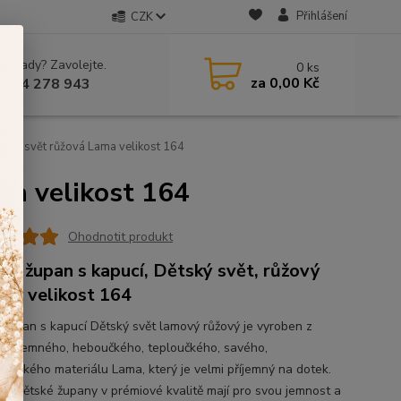
Přihlášení
CZK
 si rady? Zavolejte.
0
ks
za
0,00 Kč
 604 278 943
ský svět růžová Lama velikost 164
ma velikost 164
Ohodnotit produkt
ký župan s kapucí, Dětský svět, růžový
vý velikost 164
 župan s kapucí Dětský svět lamový růžový je vyroben z
 příjemného, heboučkého, teploučkého, savého,
ťoučkého materiálu Lama, který je velmi příjemný na dotek.
té dětské župany v prémiové kvalitě mají pro svou jemnost a