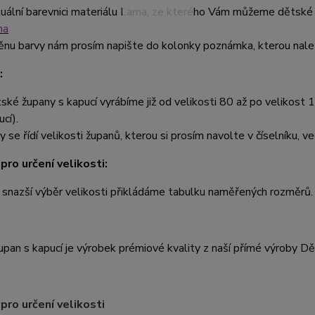
uální barevnici materiálu Lama, ze kterého Vám můžeme dětské 
ma
nu barvy nám prosím napište do kolonky poznámka, kterou nalez
:
ské župany s kapucí vyrábíme již od velikosti 80 až po velikost 1
cí).
y se řídí velikosti županů, kterou si prosím navolte v číselníku, ve
pro určení velikosti:
 snazší výběr velikosti přikládáme tabulku naměřených rozměrů.
pan s kapucí je výrobek prémiové kvality z naší přímé výroby D
pro určení velikosti