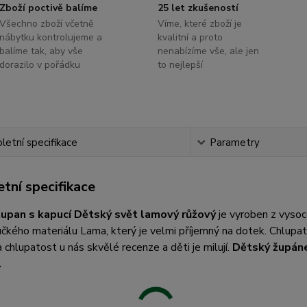
Zboží poctivě balíme
25 let zkušeností
Všechno zboží včetně
Víme, které zboží je
nábytku kontrolujeme a
kvalitní a proto
balíme tak, aby vše
nenabízíme vše, ale jen
dorazilo v pořádku
to nejlepší
etní specifikace
Parametry
tní specifikace
upan s kapucí Dětský svět lamový růžový
je vyroben z vyso
čkého materiálu Lama, který je velmi příjemný na dotek. Chlup
 chlupatost u nás skvělé recenze a děti je milují.
Dětský župáne
.