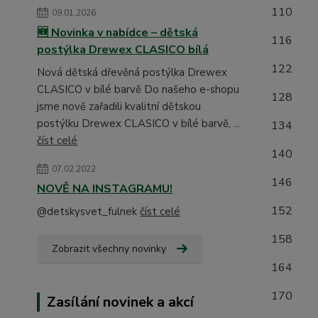
1
09.01.2026
🆕 Novinka v nabídce – dětská
1
postýlka Drewex CLASICO bílá
1
Nová dětská dřevěná postýlka Drewex
CLASICO v bílé barvě Do našeho e-shopu
1
jsme nově zařadili kvalitní dětskou
postýlku Drewex CLASICO v bílé barvě, ...
1
číst celé
1
07.02.2022
1
NOVĚ NA INSTAGRAMU!
1
@detskysvet_fulnek
číst celé
15
Zobrazit všechny novinky
16
17
Zasílání novinek a akcí