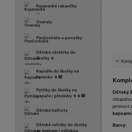
Kojenecké rukavičky
Overaly
Punčocháče a ponožky
Dětské zástěrky do
školky 👧
Kompl
Kapsáře do školky na
ramínko 👧🎒
Komple
Pytlíky do školky na
Dětský ž
papuče i přezůvky 👦👧🎒
chlupaťou
jemnost a
Dětské kalhoty
kapsami
Dětské ručníky do školky
Barvy:
se jménem i výšivkou