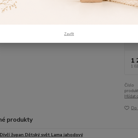
chlupat
Dos
Vel
Zavřít
žup
1 
1 0
Číslo
produkt
Hlídat 
Do 
é produkty
Dívčí župan Dětský svět Lama jahodový