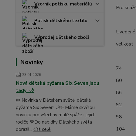
Vzorník potisku materiálů
Pro snažš
Potisk dětského textilu
Uvedené r
Výprodej dětského zboží
velik
(měř
Novinky
7
23.01.2026
8
Nová dětská pyžama Six Seven jsou
tady! 🌙
8
🆕 Novinka v Dětském světě: dětská
9
pyžama Six Seven! 🌙✨ Máme skvělou
novinku pro všechny malé spáče i jejich
9
rodiče 💙Do nabídky Dětského světa
1
dorazil...
číst celé