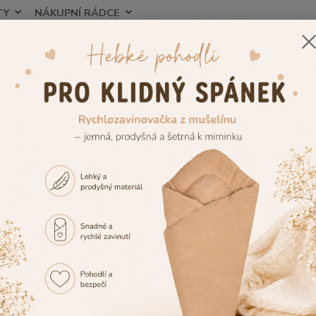
TY
NÁKUPNÍ RÁDCE
Nevíte
Hledat
+420
ojenecké a dětské oblečení
Dětské župany a ponča
Dětský župan Dět
ký župan Dětský svět růžová La
ukt
Děts
lamo
Dětský
vysoce
chlupa
Chlupa