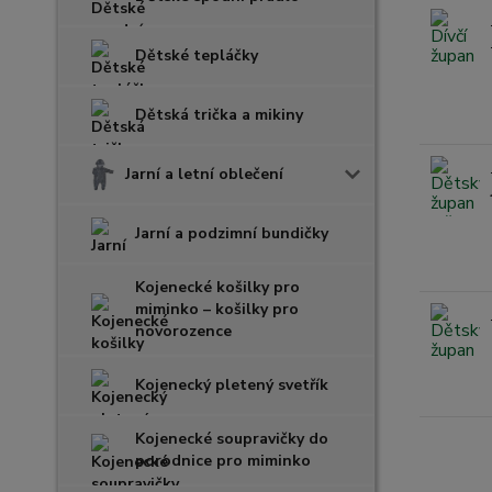
Dětské tepláčky
Dětská trička a mikiny
Jarní a letní oblečení
Jarní a podzimní bundičky
Kojenecké košilky pro
miminko – košilky pro
novorozence
Kojenecký pletený svetřík
Kojenecké soupravičky do
porodnice pro miminko