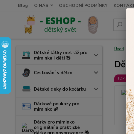
Blog
O NÁS
OBCHODNÍ PODMÍNKY
KONTAK
Úvod
K
Dětské látky metráž pro
miminka i děti 🧸
Děts
Cestování s dětmi
TOP prod
Dětské deky do kočárku
Dárkové poukazy pro
miminko 👶
Dárky pro miminko –
originální a praktické
dárky pro novorozence 🎁