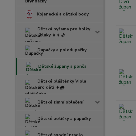
Kojenecké a dětské body
Dětská pyžama pro holky
i kluky 👧👦🌙
Dupačky a polodupačky
Dětské župany a ponča
Dětské pláštěnky Viola
pro děti 👧🌧️
Dětské zimní oblečení
Dětské botičky a papučky
Dětské spodní prádlo