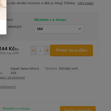
ost u nás skvělé recenze a děti je milují. Dětský...
celý popis
tupnost
Skladem v e-shopu
ikost dětských
anů
244 Kč
/
ks
Přidat do košíku
28 Kč
bez DPH
župan lama růžový
Výrobce:
Dětský svět
u:
164
cenu / dostupnost
oblíbených
Skladem v e-shopu
Zvolit variantu