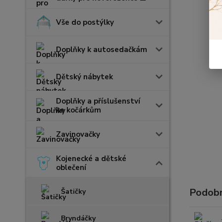
Vše do postýlky
Doplňky k autosedačkám
Dětský nábytek
Doplňky a příslušenství
ke kočárkům
Zavinovačky
Kojenecké a dětské
oblečení
Podobn
Šatičky
Bryndáčky