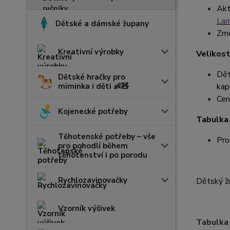
Akt
La
Dětské a dámské župany
Změ
Kreativní výrobky
Velikost
Dět
Dětské hračky pro
miminka i děti 👶🧸
kapu
Cen
Kojenecké potřeby
Tabulka 
Těhotenské potřeby – vše
Pro
pro pohodlí během
těhotenství i po porodu
Rychlozavinovačky
Dětský žu
Vzorník výšivek
Tabulka 