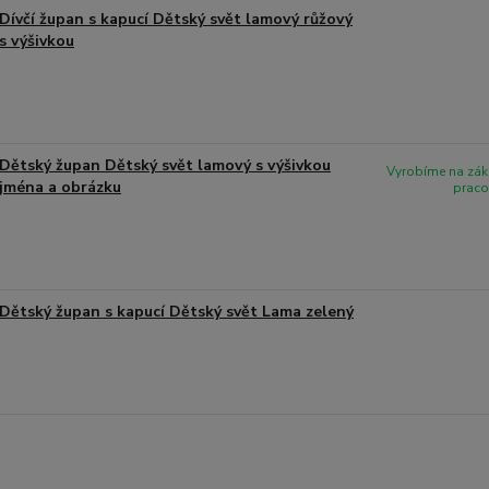
Dívčí župan s kapucí Dětský svět lamový růžový
s výšivkou
Dětský župan Dětský svět lamový s výšivkou
Vyrobíme na zák
jména a obrázku
praco
Dětský župan s kapucí Dětský svět Lama zelený