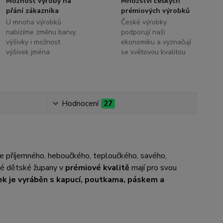
Možnost výroby na
Množství českých
přání zákazníka
prémiových výrobků
U mnoha výrobků
České výrobky
nabízíme změnu barvy,
podporují naši
výšivky i možnost
ekonomiku a vyznačují
výšivek jména
se světovou kvalitou
Hodnocení
27
ce příjemného, heboučkého, teploučkého, savého,
até dětské župany v
prémiové kvalitě
mají pro svou
k je vyráběn s kapucí, poutkama, páskem a