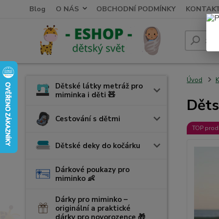
Blog
O NÁS
OBCHODNÍ PODMÍNKY
KONTAK
Úvod
K
Dětské látky metráž pro
miminka i děti 🧸
Děts
Cestování s dětmi
TOP prod
Dětské deky do kočárku
Dárkové poukazy pro
miminko 👶
Dárky pro miminko –
originální a praktické
dárky pro novorozence 🎁