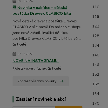
09.01.2026
1
🆕 Novinka v nabídce – dětská
postýlka Drewex CLASICO bílá
1
Nová dětská dřevěná postýlka Drewex
1
CLASICO v bílé barvě Do našeho e-shopu
jsme nově zařadili kvalitní dětskou
1
postýlku Drewex CLASICO v bílé barvě, ...
číst celé
1
07.02.2022
1
NOVĚ NA INSTAGRAMU!
1
@detskysvet_fulnek
číst celé
1
Zobrazit všechny novinky
15
16
Zasílání novinek a akcí
17