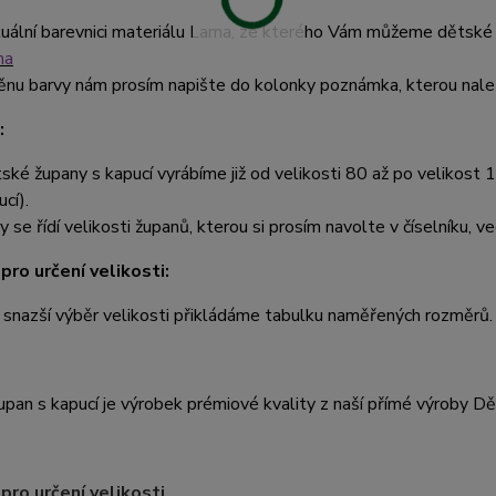
uální barevnici materiálu Lama, ze kterého Vám můžeme dětské 
ma
nu barvy nám prosím napište do kolonky poznámka, kterou nalez
:
ské župany s kapucí vyrábíme již od velikosti 80 až po velikost 1
cí).
y se řídí velikosti županů, kterou si prosím navolte v číselníku, ve
pro určení velikosti:
 snazší výběr velikosti přikládáme tabulku naměřených rozměrů.
pan s kapucí je výrobek prémiové kvality z naší přímé výroby D
pro určení velikosti