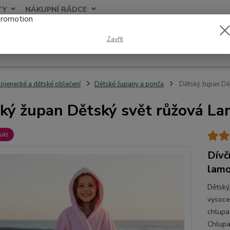
TY
NÁKUPNÍ RÁDCE
Nevíte
Zavřít
Hledat
+420
ojenecké a dětské oblečení
Dětské župany a ponča
Dětský župan Dět
ký župan Dětský svět růžová La
ukt
Dívč
lamo
Dětský
vysoce
chlupa
Chlupa