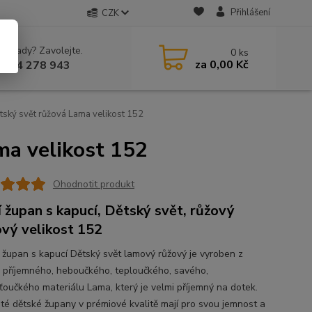
Přihlášení
CZK
 si rady? Zavolejte.
0
ks
za
0,00 Kč
 604 278 943
ský svět růžová Lama velikost 152
ma velikost 152
Ohodnotit produkt
í župan s kapucí, Dětský svět, růžový
vý velikost 152
 župan s kapucí Dětský svět lamový růžový je vyroben z
 příjemného, heboučkého, teploučkého, savého,
ťoučkého materiálu Lama, který je velmi příjemný na dotek.
té dětské župany v prémiové kvalitě mají pro svou jemnost a