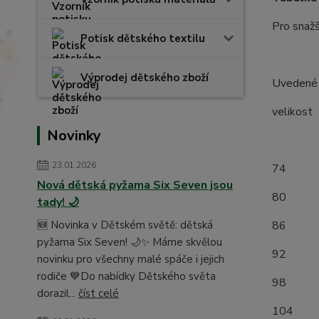
Pro snažš
Potisk dětského textilu
Výprodej dětského zboží
Uvedené r
velik
Novinky
(měř
23.01.2026
7
Nová dětská pyžama Six Seven jsou
8
tady! 🌙
🆕 Novinka v Dětském světě: dětská
8
pyžama Six Seven! 🌙✨ Máme skvělou
9
novinku pro všechny malé spáče i jejich
rodiče 💙Do nabídky Dětského světa
9
dorazil...
číst celé
1