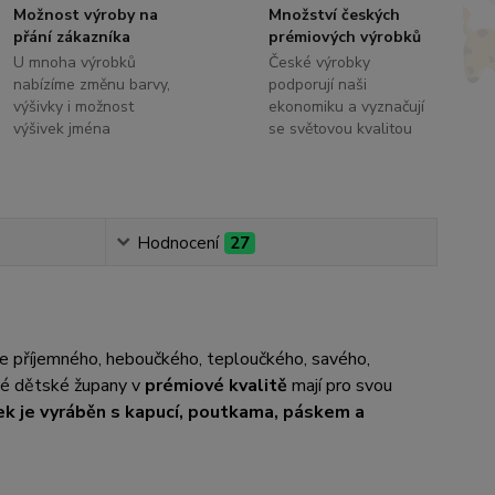
Možnost výroby na
Množství českých
přání zákazníka
prémiových výrobků
U mnoha výrobků
České výrobky
nabízíme změnu barvy,
podporují naši
výšivky i možnost
ekonomiku a vyznačují
výšivek jména
se světovou kvalitou
Hodnocení
27
ce příjemného, heboučkého, teploučkého, savého,
até dětské župany v
prémiové kvalitě
mají pro svou
k je vyráběn s kapucí, poutkama, páskem a