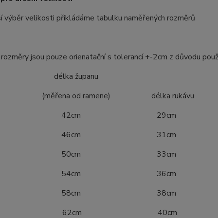
í výběr velikosti přikládáme tabulku naměřených rozměrů
ozměry jsou pouze orienatační s tolerancí +-2cm z důvodu použ
ost délka županu
ena od ramene) délka rukávu
4 42cm 29cm
0 46cm 31cm
6 50cm 33cm
2 54cm 36cm
8 58cm 38cm
04 62cm 40cm