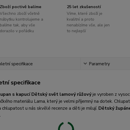
Zboží poctivě balíme
25 let zkušeností
Všechno zboží včetně
Víme, které zboží je
nábytku kontrolujeme a
kvalitní a proto
balíme tak, aby vše
nenabízíme vše, ale jen
dorazilo v pořádku
to nejlepší
etní specifikace
Parametry
tní specifikace
upan s kapucí Dětský svět lamový růžový
je vyroben z vyso
čkého materiálu Lama, který je velmi příjemný na dotek. Chlup
 chlupatost u nás skvělé recenze a děti je milují.
Dětský župáne
.