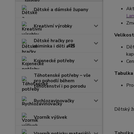
Akt
Dětské a dámské župany
La
Změ
Kreativní výrobky
Velikost
Dětské hračky pro
miminka i děti 👶🧸
Dět
kapu
Kojenecké potřeby
Cen
Tabulka 
Těhotenské potřeby – vše
pro pohodlí během
Pro
těhotenství i po porodu
Rychlozavinovačky
Dětský žu
Vzorník výšivek
Tabulka 
Vzorník potisku materiálů