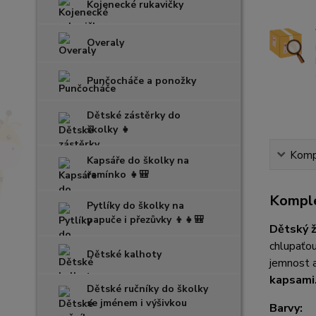
Kojenecké rukavičky
Overaly
Punčocháče a ponožky
Dětské zástěrky do
školky 👧
Kompl
Kapsáře do školky na
ramínko 👧🎒
Komple
Pytlíky do školky na
papuče i přezůvky 👦👧🎒
Dětský ž
chlupaťou
Dětské kalhoty
jemnost a
kapsami
Dětské ručníky do školky
se jménem i výšivkou
Barvy: