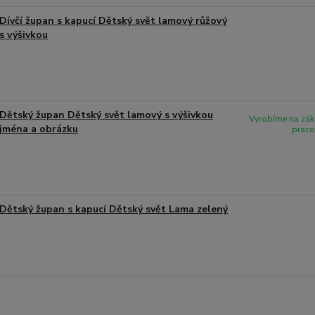
Dívčí župan s kapucí Dětský svět lamový růžový
s výšivkou
Dětský župan Dětský svět lamový s výšivkou
Vyrobíme na zák
jména a obrázku
praco
Dětský župan s kapucí Dětský svět Lama zelený