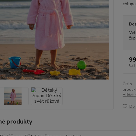
chlupat
Dos
Vel
žup
99
821
Číslo
produkt
Hlídat 
Do 
é produkty