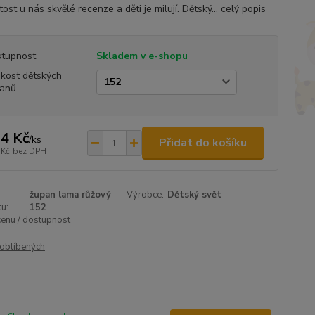
ost u nás skvělé recenze a děti je milují. Dětský...
celý popis
tupnost
Skladem v e-shopu
ikost dětských
anů
4 Kč
/
ks
Přidat do košíku
 Kč
bez DPH
župan lama růžový
Výrobce:
Dětský svět
u:
152
cenu / dostupnost
oblíbených