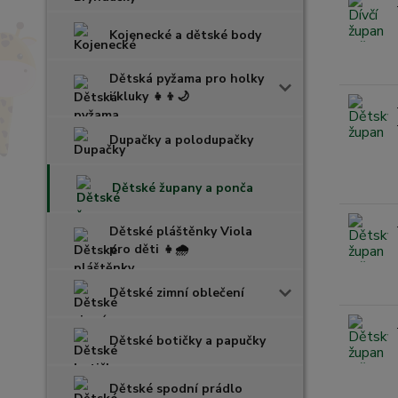
Kojenecké a dětské body
Dětská pyžama pro holky
i kluky 👧👦🌙
Dupačky a polodupačky
Dětské župany a ponča
Dětské pláštěnky Viola
pro děti 👧🌧️
Dětské zimní oblečení
Dětské botičky a papučky
Dětské spodní prádlo