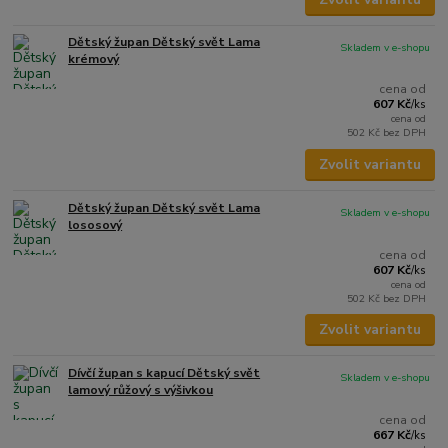
Dětský župan Dětský svět Lama
Skladem v e-shopu
krémový
cena od
607 Kč
/
ks
cena od
502 Kč
bez DPH
Zvolit variantu
Dětský župan Dětský svět Lama
Skladem v e-shopu
lososový
cena od
607 Kč
/
ks
cena od
502 Kč
bez DPH
Zvolit variantu
Dívčí župan s kapucí Dětský svět
Skladem v e-shopu
lamový růžový s výšivkou
cena od
667 Kč
/
ks