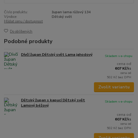
Číslo produktu:
župan lama růžový 134
Výrobce:
Dětský svět
Hlídat cenu / dostupnost
Do oblíbených
Podobné produkty
Dívčí župan Dětský svět Lama jahodový
Skladem v e-shopu
cena od
607 Kč
/
ks
cena od
502 Kč
bez DPH
Zvolit variantu
Dětský župan s kapucí Dětský svět
Skladem v e-shopu
Lamový béžový
cena od
607 Kč
/
ks
cena od
502 Kč
bez DPH
Zvolit variantu