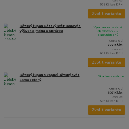
cena od
551 Kč
bez DPH
Zvolit variantu
Dětský župan Dětský svět lamový s
Vyrobíme na základě
výšivkou jména a obrázku
objednávky 2-7
pracovních dnů
cena od
727 Kč
/
ks
cena od
601 Kč
bez DPH
Zvolit variantu
Dětský župan s kapucí Dětský svět
Skladem v e-shopu
Lama zelený
cena od
607 Kč
/
ks
cena od
502 Kč
bez DPH
Zvolit variantu