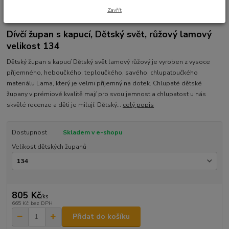
Zavřít
Ohodnotit produkt
Dívčí župan s kapucí, Dětský svět, růžový lamový
velikost 134
Dětský župan s kapucí Dětský svět lamový růžový je vyroben z vysoce
příjemného, heboučkého, teploučkého, savého, chlupaťoučkého
materiálu Lama, který je velmi příjemný na dotek. Chlupaté dětské
župany v prémiové kvalitě mají pro svou jemnost a chlupatost u nás
skvělé recenze a děti je milují. Dětský...
celý popis
Dostupnost
Skladem v e-shopu
Velikost dětských županů
805 Kč
/
ks
665 Kč
bez DPH
Přidat do košíku