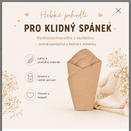
0
ks
CZK
+420 604 278 943
za
0,00 Kč
Menu
Hledat
Úvod
Kojenecké a dětské oblečení
Dětské župany a ponča
Dětský
župan Dětský svět růžová Lama velikost 134
Dětský župan Dětský svět růžová
Lama velikost 134
TOP produkt