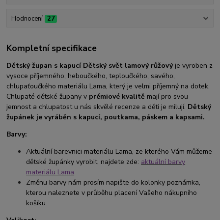
Hodnocení
27
Kompletní specifikace
Dětský župan s kapucí Dětský svět lamový růžový
je vyroben z
vysoce příjemného, heboučkého, teploučkého, savého,
chlupaťoučkého materiálu Lama, který je velmi příjemný na dotek.
Chlupaté dětské župany v
prémiové kvalitě
mají pro svou
jemnost a chlupatost u nás skvělé recenze a děti je milují.
Dětský
župánek je vyráběn s kapucí, poutkama, páskem a kapsami.
Barvy:
Aktuální barevnici materiálu Lama, ze kterého Vám můžeme
dětské župánky vyrobit, najdete zde:
aktuální barvy
materiálu Lama
Změnu barvy nám prosím napište do kolonky poznámka,
kterou naleznete v průběhu placení Vašeho nákupního
košíku.