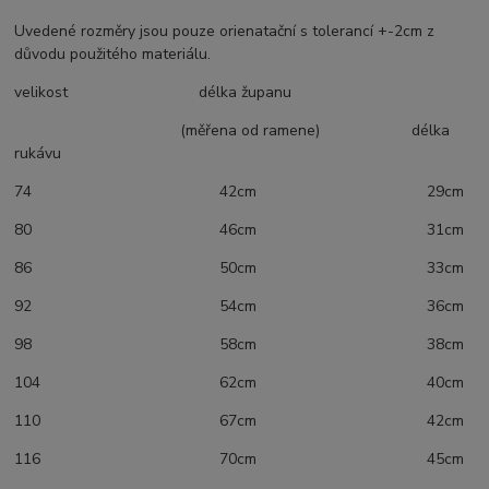
Uvedené rozměry jsou pouze orienatační s tolerancí +-2cm z
důvodu použitého materiálu.
velikost délka županu
(měřena od ramene) délka
rukávu
74 42cm 29cm
80 46cm 31cm
86 50cm 33cm
92 54cm 36cm
98 58cm 38cm
104 62cm 40cm
110 67cm 42cm
116 70cm 45cm