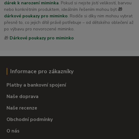
dárek k narození miminka
. Pokud si nejste jistí velikostí, barvou
nebo konkrétním produktem, ideálním řešením mohou být
🎁
dárkové poukazy pro miminko
. Rodiče si díky nim mohou vybrat
přesně to, co jejich dítě právě potřebuje – od dětského oblečení až
po výbavu pro novorozené miminko.
🎁
Dárkové poukazy pro miminko
Informace pro zákazníky
Platby a bankovní spojení
Naše doprava
Naše recenze
Obchodní podmínky
O nás