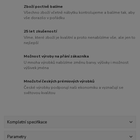
Zboží poctivě balíme
Všechno zboží včetně nábytku kontrolujeme a balíme tak, aby
vše dorazilo v pořádku
25 let zkušeností
Víme, které zboží je kvalitní a proto nenabízíme vše, ale jen to
nejlepší
Možnost výroby na přání zákazníka
U mnoha výrobků nabízíme změnu barvy, výšivky i možnost
výšivek jména
Množství českých prémiových výrobků
České výrobky podporují naši ekonomiku a vyznačují se
světovou kvalitou
Kompletní specifikace
Parametry