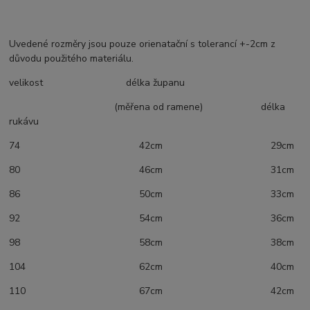
Uvedené rozměry jsou pouze orienatační s tolerancí +-2cm z
důvodu použitého materiálu.
velikost délka županu
(měřena od ramene) délka
rukávu
74 42cm 29cm
80 46cm 31cm
86 50cm 33cm
92 54cm 36cm
98 58cm 38cm
104 62cm 40cm
110 67cm 42cm