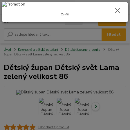
0
ks
CZK
+420 604 278 943
za
0,00 Kč
Zavřít
Menu
Hledat
Úvod
Kojenecké a dětské oblečení
Dětské župany a ponča
Dětský
župan Dětský svět Lama zelený velikost 86
Dětský župan Dětský svět Lama
zelený velikost 86
Ohodnotit produkt