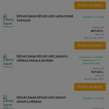
Zvolit variantu
Dětský župan Dětský svět Lama tmavě
Skladem v e-shopu
tyrkysový
cena od
607 Kč
/
ks
cena od
502 Kč
bez DPH
Zvolit variantu
Dětský župan Dětský svět lamový s
Vyrobíme na základě
výšivkou jména a obrázku
objednávky 2-7
pracovních dnů
cena od
727 Kč
/
ks
cena od
601 Kč
bez DPH
Zvolit variantu
Dětský župan Dětský svět lamový
Skladem v e-shopu
zelený s výšivkou
cena od