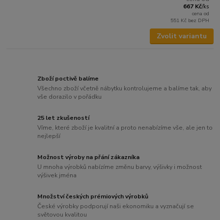
667 Kč
/
ks
cena od
551 Kč
bez DPH
Zvolit variantu
Zboží poctivě balíme
Všechno zboží včetně nábytku kontrolujeme a balíme tak, aby
vše dorazilo v pořádku
25 let zkušeností
Víme, které zboží je kvalitní a proto nenabízíme vše, ale jen to
nejlepší
Možnost výroby na přání zákazníka
U mnoha výrobků nabízíme změnu barvy, výšivky i možnost
výšivek jména
Množství českých prémiových výrobků
České výrobky podporují naši ekonomiku a vyznačují se
světovou kvalitou