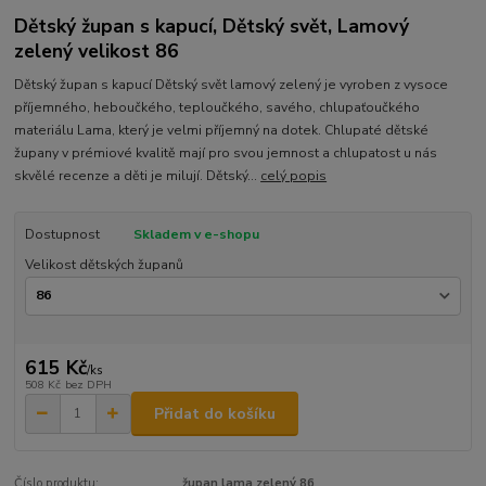
Dětský župan s kapucí, Dětský svět, Lamový
zelený velikost 86
Dětský župan s kapucí Dětský svět lamový zelený je vyroben z vysoce
příjemného, heboučkého, teploučkého, savého, chlupaťoučkého
materiálu Lama, který je velmi příjemný na dotek. Chlupaté dětské
župany v prémiové kvalitě mají pro svou jemnost a chlupatost u nás
skvělé recenze a děti je milují. Dětský...
celý popis
Dostupnost
Skladem v e-shopu
Velikost dětských županů
615 Kč
/
ks
508 Kč
bez DPH
Přidat do košíku
Číslo produktu:
župan lama zelený 86