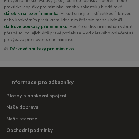
Při výběru dětské výbavy, jako jsou froté osušky, oblečení nebo
praktické doplňky pro miminka, mnoho zákazníků hledá také
dárek k narození miminka
. Pokud si nejste jistí velikostí, barvou
nebo konkrétním produktem, ideálním řešením mohou být
🎁
dárkové poukazy pro miminko
. Rodiče si díky nim mohou vybrat
přesně to, co jejich dítě právě potřebuje – od dětského oblečení až
po výbavu pro novorozené miminko.
🎁
Dárkové poukazy pro miminko
Informace pro zákazníky
Platby a bankovní spojení
Naše doprava
Naše recenze
Obchodní podmínky