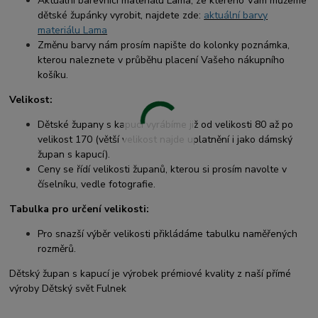
Aktuální barevnici materiálu Lama, ze kterého Vám můžeme
dětské župánky vyrobit, najdete zde:
aktuální barvy
materiálu Lama
Změnu barvy nám prosím napište do kolonky poznámka,
kterou naleznete v průběhu placení Vašeho nákupního
košíku.
Velikost:
Dětské župany s kapucí vyrábíme již od velikosti 80 až po
velikost 170 (větší velikost najde uplatnění i jako dámský
župan s kapucí).
Ceny se řídí velikosti županů, kterou si prosím navolte v
číselníku, vedle fotografie.
Tabulka pro určení velikosti:
Pro snazší výběr velikosti přikládáme tabulku naměřených
rozměrů.
Dětský župan s kapucí je výrobek prémiové kvality z naší přímé
výroby Dětský svět Fulnek