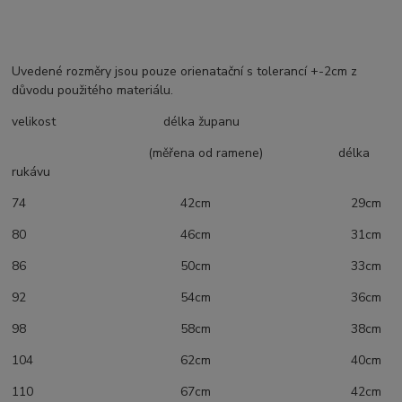
Uvedené rozměry jsou pouze orienatační s tolerancí +-2cm z
důvodu použitého materiálu.
velikost délka županu
(měřena od ramene) délka
rukávu
74 42cm 29cm
80 46cm 31cm
86 50cm 33cm
92 54cm 36cm
98 58cm 38cm
104 62cm 40cm
110 67cm 42cm