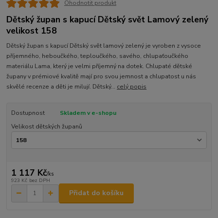
Ohodnotit produkt
Dětský župan s kapucí Dětský svět Lamový zelený
velikost 158
Dětský župan s kapucí Dětský svět lamový zelený je vyroben z vysoce
příjemného, heboučkého, teploučkého, savého, chlupaťoučkého
materiálu Lama, který je velmi příjemný na dotek. Chlupaté dětské
župany v prémiové kvalitě mají pro svou jemnost a chlupatost u nás
skvělé recenze a děti je milují. Dětský...
celý popis
Dostupnost
Skladem v e-shopu
Velikost dětských županů
1 117 Kč
/
ks
923 Kč
bez DPH
Přidat do košíku