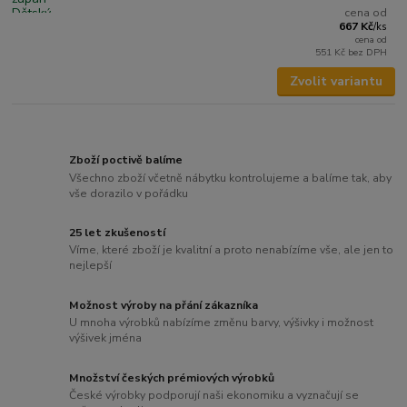
cena od
667 Kč
/
ks
cena od
551 Kč
bez DPH
Zvolit variantu
Zboží poctivě balíme
Všechno zboží včetně nábytku kontrolujeme a balíme tak, aby
vše dorazilo v pořádku
25 let zkušeností
Víme, které zboží je kvalitní a proto nenabízíme vše, ale jen to
nejlepší
Možnost výroby na přání zákazníka
U mnoha výrobků nabízíme změnu barvy, výšivky i možnost
výšivek jména
Množství českých prémiových výrobků
České výrobky podporují naši ekonomiku a vyznačují se