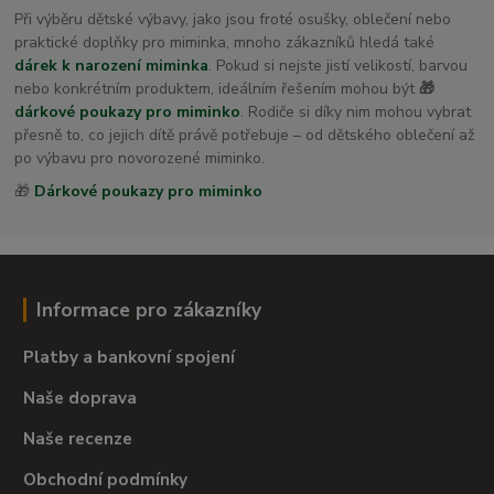
Při výběru dětské výbavy, jako jsou froté osušky, oblečení nebo
praktické doplňky pro miminka, mnoho zákazníků hledá také
dárek k narození miminka
. Pokud si nejste jistí velikostí, barvou
nebo konkrétním produktem, ideálním řešením mohou být
🎁
dárkové poukazy pro miminko
. Rodiče si díky nim mohou vybrat
přesně to, co jejich dítě právě potřebuje – od dětského oblečení až
po výbavu pro novorozené miminko.
🎁
Dárkové poukazy pro miminko
Informace pro zákazníky
Platby a bankovní spojení
Naše doprava
Naše recenze
Obchodní podmínky