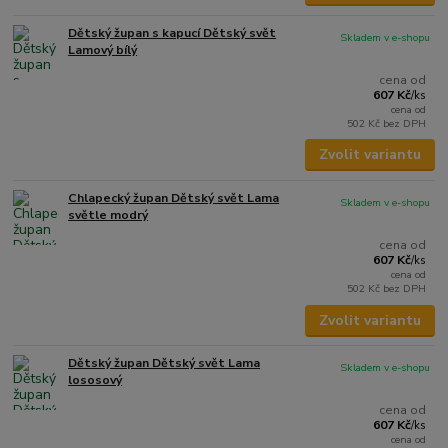
Dětský župan s kapucí Dětský svět
Skladem v e-shopu
Lamový bílý
cena od
607 Kč
/
ks
cena od
502 Kč
bez DPH
Zvolit variantu
Chlapecký župan Dětský svět Lama
Skladem v e-shopu
světle modrý
cena od
607 Kč
/
ks
cena od
502 Kč
bez DPH
Zvolit variantu
Dětský župan Dětský svět Lama
Skladem v e-shopu
lososový
cena od
607 Kč
/
ks
cena od