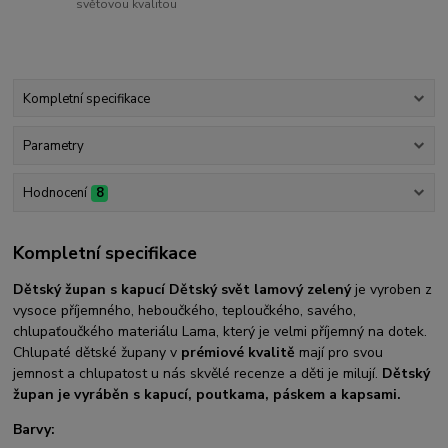
světovou kvalitou
Kompletní specifikace
Parametry
Hodnocení
8
Kompletní specifikace
Dětský župan s kapucí Dětský svět lamový zelený
je vyroben z
vysoce příjemného, heboučkého, teploučkého, savého,
chlupaťoučkého materiálu Lama, který je velmi příjemný na dotek.
Chlupaté dětské župany v
prémiové kvalitě
mají pro svou
jemnost a chlupatost u nás skvělé recenze a děti je milují.
Dětský
župan je vyráběn s kapucí, poutkama, páskem a kapsami.
Barvy: