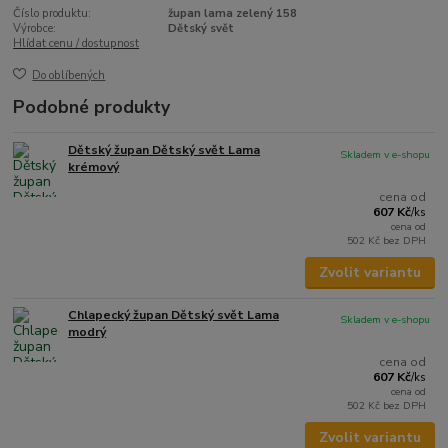
Číslo produktu:
župan lama zelený 158
Výrobce:
Dětský svět
Hlídat cenu / dostupnost
Do oblíbených
Podobné produkty
Dětský župan Dětský svět Lama
Skladem v e-shopu
krémový
cena od
607 Kč
/
ks
cena od
502 Kč
bez DPH
Zvolit variantu
Chlapecký župan Dětský svět Lama
Skladem v e-shopu
modrý
cena od
607 Kč
/
ks
cena od
502 Kč
bez DPH
Zvolit variantu