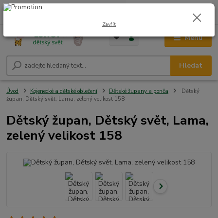
0
ks
CZK
+420 604 278 943
za
0,00 Kč
Zavřít
Menu
Hledat
Úvod
Kojenecké a dětské oblečení
Dětské župany a ponča
Dětský
župan, Dětský svět, Lama, zelený velikost 158
Dětský župan, Dětský svět, Lama,
zelený velikost 158