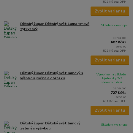
502 Kč
bez DPH
Zvolit variantu
Dětský župan Dětský svět Lama tmavě
Skladem v e-shopu
tyrkysový
cena od
607 Kč
/
ks
cena od
502 Kč
bez DPH
Zvolit variantu
Dětský župan Dětský svět lamový s
Vyrobíme na základě
výšivkou jména a obrázku
objednávky 2-7
pracovních dnů
cena od
727 Kč
/
ks
cena od
601 Kč
bez DPH
Zvolit variantu
Dětský župan Dětský svět lamový
Skladem v e-shopu
zelený s výšivkou