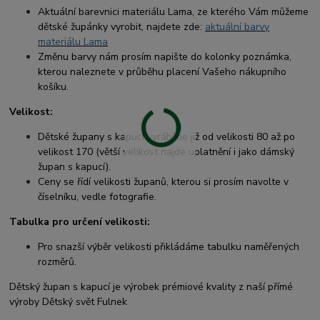
Aktuální barevnici materiálu Lama, ze kterého Vám můžeme
dětské župánky vyrobit, najdete zde:
aktuální barvy
materiálu Lama
Změnu barvy nám prosím napište do kolonky poznámka,
kterou naleznete v průběhu placení Vašeho nákupního
košíku.
Velikost:
Dětské župany s kapucí vyrábíme již od velikosti 80 až po
velikost 170 (větší velikost najde uplatnění i jako dámský
župan s kapucí).
Ceny se řídí velikosti županů, kterou si prosím navolte v
číselníku, vedle fotografie.
Tabulka pro určení velikosti:
Pro snazší výběr velikosti přikládáme tabulku naměřených
rozměrů.
Dětský župan s kapucí je výrobek prémiové kvality z naší přímé
výroby Dětský svět Fulnek