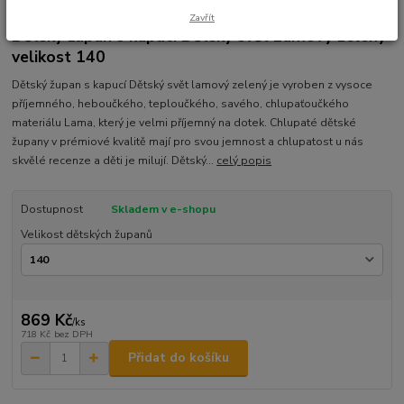
Ohodnotit produkt
Zavřít
Dětský župan s kapucí Dětský svět Lamový zelený
velikost 140
Dětský župan s kapucí Dětský svět lamový zelený je vyroben z vysoce
příjemného, heboučkého, teploučkého, savého, chlupaťoučkého
materiálu Lama, který je velmi příjemný na dotek. Chlupaté dětské
župany v prémiové kvalitě mají pro svou jemnost a chlupatost u nás
skvělé recenze a děti je milují. Dětský...
celý popis
Dostupnost
Skladem v e-shopu
Velikost dětských županů
869 Kč
/
ks
718 Kč
bez DPH
Přidat do košíku