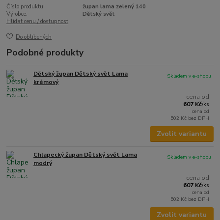
Číslo produktu:
župan lama zelený 140
Výrobce:
Dětský svět
Hlídat cenu / dostupnost
Do oblíbených
Podobné produkty
Dětský župan Dětský svět Lama
Skladem v e-shopu
krémový
cena od
607 Kč
/
ks
cena od
502 Kč
bez DPH
Zvolit variantu
Chlapecký župan Dětský svět Lama
Skladem v e-shopu
modrý
cena od
607 Kč
/
ks
cena od
502 Kč
bez DPH
Zvolit variantu