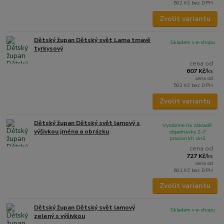
502 Kč
bez DPH
Zvolit variantu
Dětský župan Dětský svět Lama tmavě
Skladem v e-shopu
tyrkysový
cena od
607 Kč
/
ks
cena od
502 Kč
bez DPH
Zvolit variantu
Dětský župan Dětský svět lamový s
Vyrobíme na základě
výšivkou jména a obrázku
objednávky 2-7
pracovních dnů
cena od
727 Kč
/
ks
cena od
601 Kč
bez DPH
Zvolit variantu
Dětský župan Dětský svět lamový
Skladem v e-shopu
zelený s výšivkou