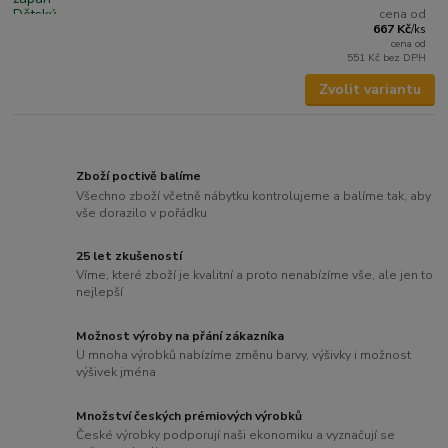
cena od
667 Kč
/
ks
cena od
551 Kč
bez DPH
Zvolit variantu
Zboží poctivě balíme
Všechno zboží včetně nábytku kontrolujeme a balíme tak, aby
vše dorazilo v pořádku
25 let zkušeností
Víme, které zboží je kvalitní a proto nenabízíme vše, ale jen to
nejlepší
Možnost výroby na přání zákazníka
U mnoha výrobků nabízíme změnu barvy, výšivky i možnost
výšivek jména
Množství českých prémiových výrobků
České výrobky podporují naši ekonomiku a vyznačují se