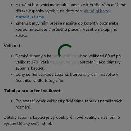
Aktuální barevnici materiálu Lama, ze kterého Vám můžeme
dětské župánky vyrobit, najdete zde:
aktuální barvy
materiálu Lama
Změnu barvy nám prosím napište do kolonky poznámka,
kterou naleznete v průběhu placení Vašeho nákupního
košíku.
Velikost:
Dětské župany s kapucí vyrábíme již od velikosti 80 až po
velikost 170 (větší velikost najde uplatnění i jako dámský
župan s kapucí).
Ceny se řídí velikosti županů, kterou si prosím navolte v
číselníku, vedle fotografie.
Tabulka pro určení velikosti:
Pro snazší výběr velikosti přikládáme tabulku naměřených
rozměrů.
Dětský župan s kapucí je výrobek prémiové kvality z naší přímé
výroby Dětský svět Fulnek