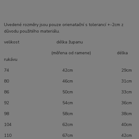
Uvedené rozměry jsou pouze orienatační s tolerancí +-2cm z
důvodu použitého materiálu.
velikost délka županu
(měřena od ramene) délka
rukávu
74 42cm 29cm
80 46cm 31cm
86 50cm 33cm
92 54cm 36cm
98 58cm 38cm
104 62cm 40cm
110 67cm 42cm