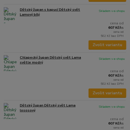
Dětský župan s kapucí Dětský svět
Skladem v e-shopu
Lamový bílý
cena od
607 Kč
/
ks
cena od
502 Kč
bez DPH
Zvolit variantu
Chlapecký župan Dětský svět Lama
Skladem v e-shopu
světle modrý
cena od
607 Kč
/
ks
cena od
502 Kč
bez DPH
Zvolit variantu
Dětský župan Dětský svět Lama
Skladem v e-shopu
lososový
cena od
607 Kč
/
ks
cena od