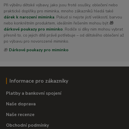
Při výběru dětské výbavy, jako jsou froté osušky, oblečení nebo
praktické doplňky pro miminka, mnoho zákazníků hledá také
dárek k narození miminka
. Pokud si nejste jistí velikostí, barvou
nebo konkrétním produktem, ideálním řešením mohou být
🎁
dárkové poukazy pro miminko
. Rodiče si díky nim mohou vybrat
přesně to, co jejich dítě právě potřebuje – od dětského oblečení až
po výbavu pro novorozené miminko.
🎁
Dárkové poukazy pro miminko
Informace pro zákazníky
Platby a bankovní spojení
Naše doprava
Naše recenze
Obchodní podmínky