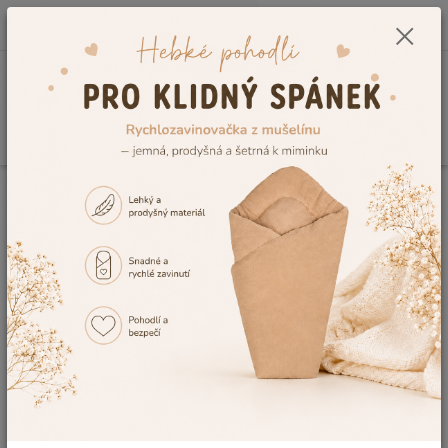
0
ks
CZK
+420 604 278 943
za
0,00 Kč
Menu
Hledat
Úvod
Kojenecké a dětské oblečení
Dětské župany a ponča
Dětský
župan, Dětský svět, Lama, zelený velikost 140
Dětský župan, Dětský svět, Lama,
zelený velikost 140