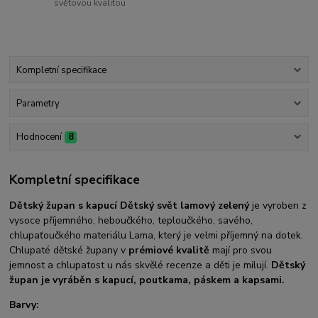
světovou kvalitou
Kompletní specifikace
Parametry
Hodnocení
8
Kompletní specifikace
Dětský župan s kapucí Dětský svět lamový zelený
je vyroben z
vysoce příjemného, heboučkého, teploučkého, savého,
chlupaťoučkého materiálu Lama, který je velmi příjemný na dotek.
Chlupaté dětské župany v
prémiové kvalitě
mají pro svou
jemnost a chlupatost u nás skvělé recenze a děti je milují.
Dětský
župan je vyráběn s kapucí, poutkama, páskem a kapsami.
Barvy: