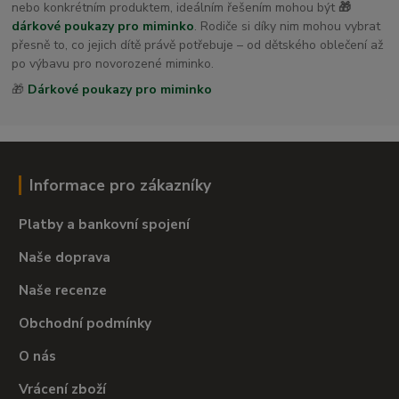
nebo konkrétním produktem, ideálním řešením mohou být
🎁
dárkové poukazy pro miminko
. Rodiče si díky nim mohou vybrat
přesně to, co jejich dítě právě potřebuje – od dětského oblečení až
po výbavu pro novorozené miminko.
🎁
Dárkové poukazy pro miminko
Informace pro zákazníky
Platby a bankovní spojení
Naše doprava
Naše recenze
Obchodní podmínky
O nás
Vrácení zboží