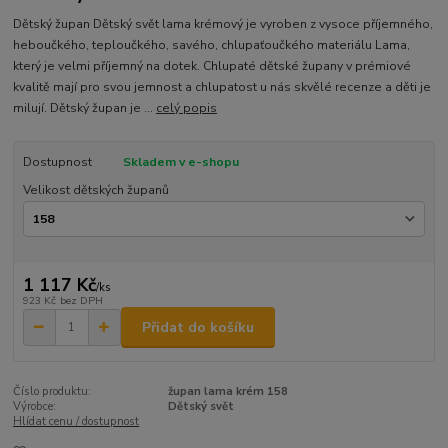
Dětský župan Dětský svět lama krémový je vyroben z vysoce příjemného,
heboučkého, teploučkého, savého, chlupaťoučkého materiálu Lama,
který je velmi příjemný na dotek. Chlupaté dětské župany v prémiové
kvalitě mají pro svou jemnost a chlupatost u nás skvělé recenze a děti je
milují. Dětský župan je ...
celý popis
Dostupnost
Skladem v e-shopu
Velikost dětských županů
1 117 Kč
/
ks
923 Kč
bez DPH
Přidat do košíku
Číslo produktu:
župan lama krém 158
Výrobce:
Dětský svět
Hlídat cenu / dostupnost