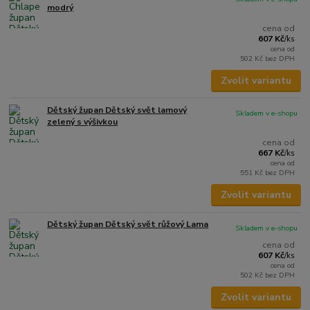
modrý
cena od
607 Kč
/
ks
cena od
502 Kč
bez DPH
Zvolit variantu
Dětský župan Dětský svět lamový
Skladem v e-shopu
zelený s výšivkou
cena od
667 Kč
/
ks
cena od
551 Kč
bez DPH
Zvolit variantu
Dětský župan Dětský svět růžový Lama
Skladem v e-shopu
cena od
607 Kč
/
ks
cena od
502 Kč
bez DPH
Zvolit variantu