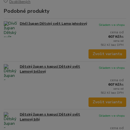
Do oblíbených
Podobné produkty
Dívčí župan Dětský svět Lama jahodový
Skladem v e-shopu
cena od
607 Kč
/
ks
cena od
502 Kč
bez DPH
Zvolit variantu
Dětský župan s kapucí Dětský svět
Skladem v e-shopu
Lamový béžový
cena od
607 Kč
/
ks
cena od
502 Kč
bez DPH
Zvolit variantu
Dětský župan s kapucí Dětský svět
Skladem v e-shopu
Lamový bílý
cena od