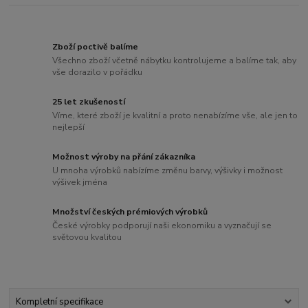
Zboží poctivě balíme
Všechno zboží včetně nábytku kontrolujeme a balíme tak, aby
vše dorazilo v pořádku
25 let zkušeností
Víme, které zboží je kvalitní a proto nenabízíme vše, ale jen to
nejlepší
Možnost výroby na přání zákazníka
U mnoha výrobků nabízíme změnu barvy, výšivky i možnost
výšivek jména
Množství českých prémiových výrobků
České výrobky podporují naši ekonomiku a vyznačují se
světovou kvalitou
Kompletní specifikace