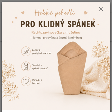
0
ks
CZK
+420 604 278 943
za
0,00 Kč
Menu
Hledat
Úvod
Kojenecké a dětské oblečení
Dětské župany a ponča
Dětský
župan Dětský svět Lama krémový velikost 158
Dětský župan Dětský svět Lama
krémový velikost 158