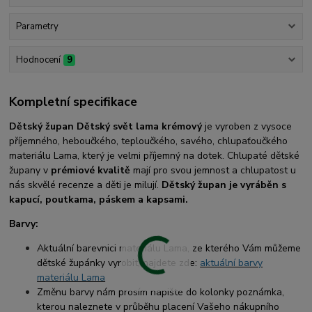
Parametry
Hodnocení
9
Kompletní specifikace
Dětský župan Dětský svět lama krémový
je vyroben z vysoce
příjemného, heboučkého, teploučkého, savého, chlupaťoučkého
materiálu Lama, který je velmi příjemný na dotek. Chlupaté dětské
župany v
prémiové kvalitě
mají pro svou jemnost a chlupatost u
nás skvělé recenze a děti je milují.
Dětský župan je vyráběn s
kapucí, poutkama, páskem a kapsami.
Barvy:
Aktuální barevnici materiálu Lama, ze kterého Vám můžeme
dětské župánky vyrobit, najdete zde:
aktuální barvy
materiálu Lama
Změnu barvy nám prosím napište do kolonky poznámka,
kterou naleznete v průběhu placení Vašeho nákupního