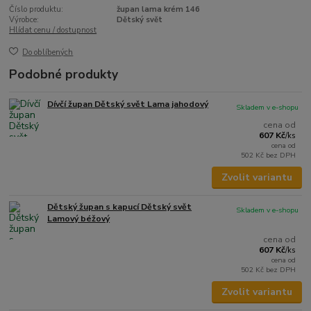
Číslo produktu:
župan lama krém 146
Výrobce:
Dětský svět
Hlídat cenu / dostupnost
Do oblíbených
Podobné produkty
Dívčí župan Dětský svět Lama jahodový
Skladem v e-shopu
cena od
607 Kč
/
ks
cena od
502 Kč
bez DPH
Zvolit variantu
Dětský župan s kapucí Dětský svět
Skladem v e-shopu
Lamový béžový
cena od
607 Kč
/
ks
cena od
502 Kč
bez DPH
Zvolit variantu