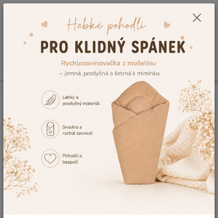
0
ks
CZK
+420 604 278 943
za
0,00 Kč
Menu
Hledat
Úvod
Kojenecké a dětské oblečení
Dětské župany a ponča
Dětský
župan Dětský svět Lama krémový velikost 146
Dětský župan Dětský svět Lama
krémový velikost 146