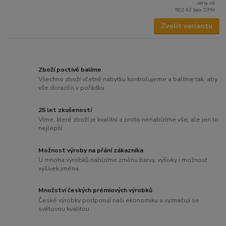
cena od
502 Kč
bez DPH
Zvolit variantu
Zboží poctivě balíme
Všechno zboží včetně nábytku kontrolujeme a balíme tak, aby
vše dorazilo v pořádku
25 let zkušeností
Víme, které zboží je kvalitní a proto nenabízíme vše, ale jen to
nejlepší
Možnost výroby na přání zákazníka
U mnoha výrobků nabízíme změnu barvy, výšivky i možnost
výšivek jména
Množství českých prémiových výrobků
České výrobky podporují naši ekonomiku a vyznačují se
světovou kvalitou