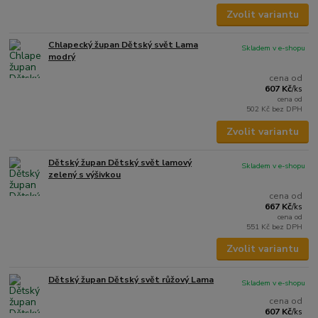
Zvolit variantu
Chlapecký župan Dětský svět Lama
Skladem v e-shopu
modrý
cena od
607 Kč
/
ks
cena od
502 Kč
bez DPH
Zvolit variantu
Dětský župan Dětský svět lamový
Skladem v e-shopu
zelený s výšivkou
cena od
667 Kč
/
ks
cena od
551 Kč
bez DPH
Zvolit variantu
Dětský župan Dětský svět růžový Lama
Skladem v e-shopu
cena od
607 Kč
/
ks