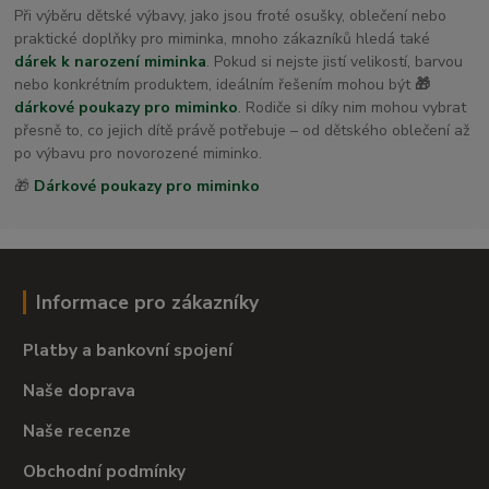
Při výběru dětské výbavy, jako jsou froté osušky, oblečení nebo
praktické doplňky pro miminka, mnoho zákazníků hledá také
dárek k narození miminka
. Pokud si nejste jistí velikostí, barvou
nebo konkrétním produktem, ideálním řešením mohou být
🎁
dárkové poukazy pro miminko
. Rodiče si díky nim mohou vybrat
přesně to, co jejich dítě právě potřebuje – od dětského oblečení až
po výbavu pro novorozené miminko.
🎁
Dárkové poukazy pro miminko
Informace pro zákazníky
Platby a bankovní spojení
Naše doprava
Naše recenze
Obchodní podmínky