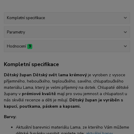
Kompletní specifikace
Parametry
Hodnocení
9
Kompletní specifikace
Dětský župan Dětský svět lama krémový
je vyroben z vysoce
příjemného, heboučkého, teploučkého, savého, chlupaťoučkého
materiálu Lama, který je velmi příjemný na dotek. Chlupaté dětské
župany v
prémiové kvalitě
mají pro svou jemnost a chlupatost u
nás skvělé recenze a děti je milují.
Dětský župan je vyráběn s
kapucí, poutkama, páskem a kapsami.
Barvy:
Aktuální barevnici materiálu Lama, ze kterého Vám můžeme
dětské župánky vyrobit, najdete zde:
aktuální barvy