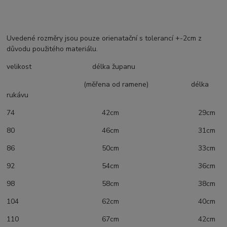
Uvedené rozměry jsou pouze orienatační s tolerancí +-2cm z
důvodu použitého materiálu.
velikost délka županu
(měřena od ramene) délka
rukávu
74 42cm 29cm
80 46cm 31cm
86 50cm 33cm
92 54cm 36cm
98 58cm 38cm
104 62cm 40cm
110 67cm 42cm