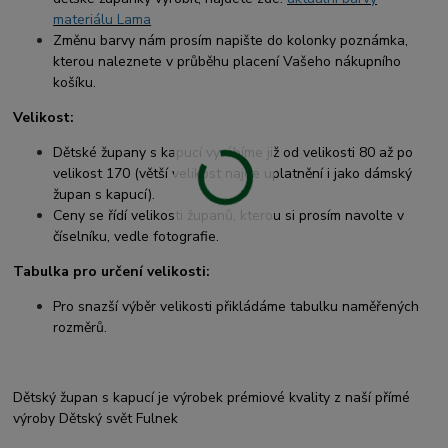
materiálu Lama
Změnu barvy nám prosím napište do kolonky poznámka,
kterou naleznete v průběhu placení Vašeho nákupního
košíku.
Velikost:
Dětské župany s kapucí vyrábíme již od velikosti 80 až po
velikost 170 (větší velikost najde uplatnění i jako dámský
župan s kapucí).
Ceny se řídí velikosti županů, kterou si prosím navolte v
číselníku, vedle fotografie.
Tabulka pro určení velikosti:
Pro snazší výběr velikosti přikládáme tabulku naměřených
rozměrů.
Dětský župan s kapucí je výrobek prémiové kvality z naší přímé
výroby Dětský svět Fulnek