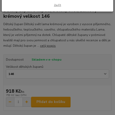
Ohodnotit produkt
Zavřít
Dětský župan s kapucí, Dětský svět, Lamový
krémový velikost 146
Dětský župan Dětský svět lama krémový je vyroben z vysoce příjemného,
heboučkého, teploučkého, savého, chlupaťoučkého materiálu Lama,
který je velmi příjemný na dotek. Chlupaté dětské župany v prémiové
kvalitě mají pro svou jemnost a chlupatost u nás skvělé recenze a děti je
milují. Dětský župan je ...
celý popis
Dostupnost
Skladem v e-shopu
Velikost dětských županů
918 Kč
/
ks
759 Kč
bez DPH
Přidat do košíku