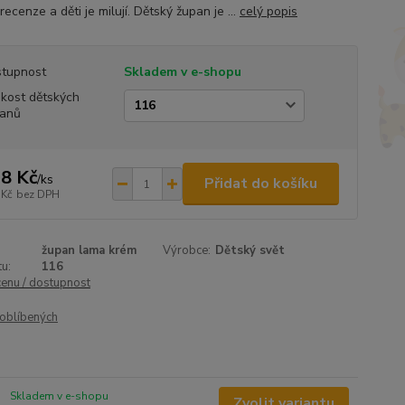
recenze a děti je milují. Dětský župan je ...
celý popis
tupnost
Skladem v e-shopu
ikost dětských
anů
8 Kč
/
ks
Přidat do košíku
 Kč
bez DPH
župan lama krém
Výrobce:
Dětský svět
u:
116
cenu / dostupnost
oblíbených
Skladem v e-shopu
Zvolit variantu