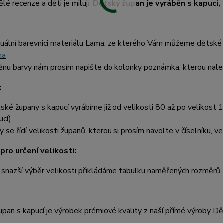
ělé recenze a děti je milují.
Dětský župan je vyráběn s kapucí
uální barevnici materiálu Lama, ze kterého Vám můžeme dětské 
ma
nu barvy nám prosím napište do kolonky poznámka, kterou nalez
:
ské župany s kapucí vyrábíme již od velikosti 80 až po velikost 1
cí).
y se řídí velikosti županů, kterou si prosím navolte v číselníku, ve
pro určení velikosti:
 snazší výběr velikosti přikládáme tabulku naměřených rozměrů.
pan s kapucí je výrobek prémiové kvality z naší přímé výroby D