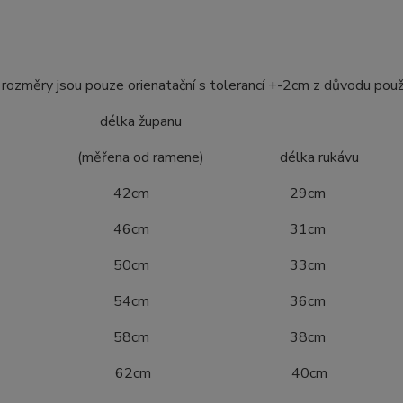
ozměry jsou pouze orienatační s tolerancí +-2cm z důvodu použ
ost délka županu
ena od ramene) délka rukávu
4 42cm 29cm
0 46cm 31cm
6 50cm 33cm
2 54cm 36cm
8 58cm 38cm
04 62cm 40cm