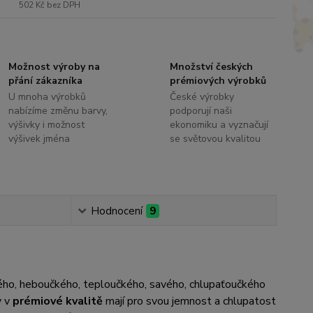
502 Kč
bez DPH
Možnost výroby na
Množství českých
přání zákazníka
prémiových výrobků
U mnoha výrobků
České výrobky
nabízíme změnu barvy,
podporují naši
výšivky i možnost
ekonomiku a vyznačují
výšivek jména
se světovou kvalitou
Hodnocení
9
ného, heboučkého, teploučkého, savého, chlupaťoučkého
y v
prémiové kvalitě
mají pro svou jemnost a chlupatost