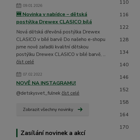
1
09.01.2026
🆕 Novinka v nabídce – dětská
1
postýlka Drewex CLASICO bílá
1
Nová dětská dřevěná postýlka Drewex
CLASICO v bílé barvě Do našeho e-shopu
1
jsme nově zařadili kvalitní dětskou
1
postýlku Drewex CLASICO v bílé barvě, ...
číst celé
1
07.02.2022
1
NOVĚ NA INSTAGRAMU!
1
@detskysvet_fulnek
číst celé
15
Zobrazit všechny novinky
16
17
Zasílání novinek a akcí