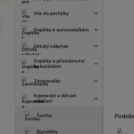
Vše do postýlky
Doplňky k autosedačkám
Dětský nábytek
Doplňky a příslušenství
ke kočárkům
Zavinovačky
Kojenecké a dětské
oblečení
Podobn
Šatičky
Bryndáčky