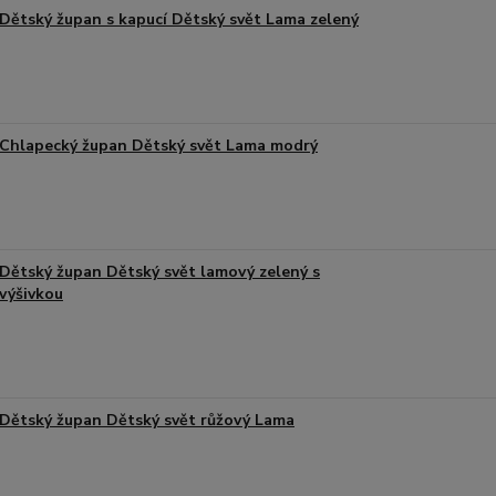
Dětský župan s kapucí Dětský svět Lama zelený
Chlapecký župan Dětský svět Lama modrý
Dětský župan Dětský svět lamový zelený s
výšivkou
Dětský župan Dětský svět růžový Lama