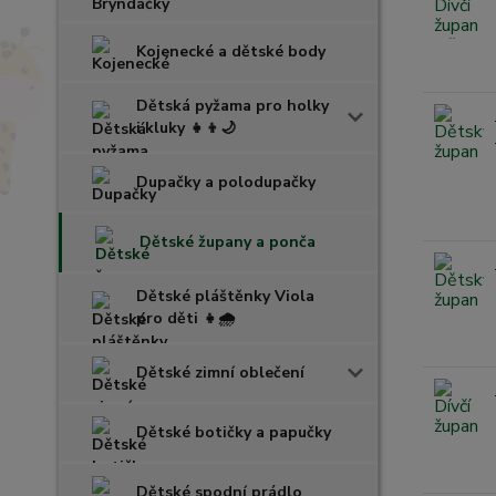
Kojenecké a dětské body
Dětská pyžama pro holky
i kluky 👧👦🌙
Dupačky a polodupačky
Dětské župany a ponča
Dětské pláštěnky Viola
pro děti 👧🌧️
Dětské zimní oblečení
Dětské botičky a papučky
Dětské spodní prádlo