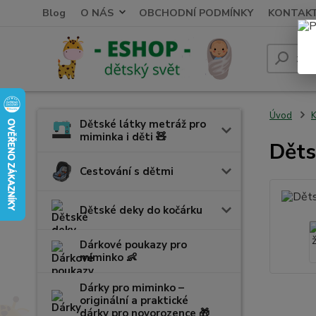
Blog
O NÁS
OBCHODNÍ PODMÍNKY
KONTAK
Úvod
K
Dětské látky metráž pro
miminka i děti 🧸
Děts
Cestování s dětmi
Dětské deky do kočárku
Dárkové poukazy pro
miminko 👶
Dárky pro miminko –
originální a praktické
dárky pro novorozence 🎁