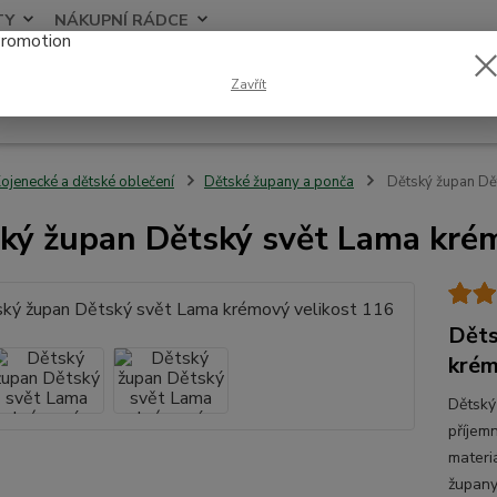
TY
NÁKUPNÍ RÁDCE
Nevíte
Zavřít
Hledat
+420
ojenecké a dětské oblečení
Dětské župany a ponča
Dětský župan Dě
ký župan Dětský svět Lama krém
Děts
krém
Dětský
příjem
materi
župany