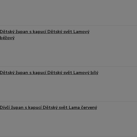
Dětský župan s kapucí Dětský svět Lamový
béžový
Dětský župan s kapucí Dětský svět Lamový bílý
Dívčí župan s kapucí Dětský svět Lama červený