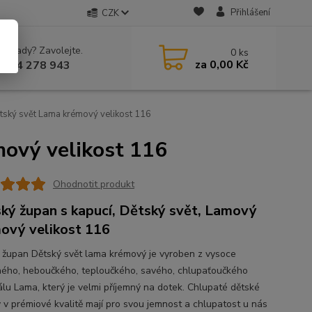
Přihlášení
CZK
 si rady? Zavolejte.
0
ks
za
0,00 Kč
 604 278 943
tský svět Lama krémový velikost 116
ový velikost 116
Ohodnotit produkt
ký župan s kapucí, Dětský svět, Lamový
ový velikost 116
 župan Dětský svět lama krémový je vyroben z vysoce
ného, heboučkého, teploučkého, savého, chlupaťoučkého
álu Lama, který je velmi příjemný na dotek. Chlupaté dětské
 v prémiové kvalitě mají pro svou jemnost a chlupatost u nás