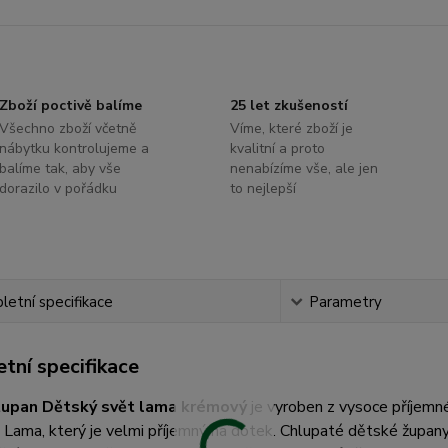
Zboží poctivě balíme
25 let zkušeností
Všechno zboží včetně
Víme, které zboží je
nábytku kontrolujeme a
kvalitní a proto
balíme tak, aby vše
nenabízíme vše, ale jen
dorazilo v pořádku
to nejlepší
etní specifikace
Parametry
tní specifikace
župan Dětský svět lama krémový
je vyroben z vysoce příjem
 Lama, který je velmi příjemný na dotek. Chlupaté dětské župan