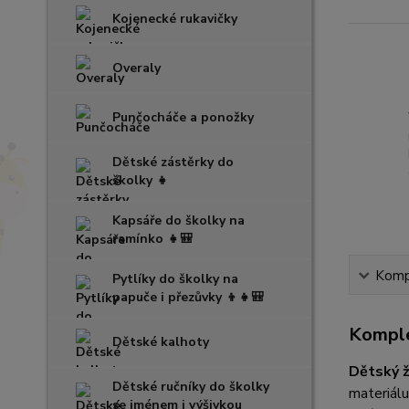
Kojenecké rukavičky
Overaly
Punčocháče a ponožky
Dětské zástěrky do
školky 👧
Kapsáře do školky na
ramínko 👧🎒
Kompl
Pytlíky do školky na
papuče i přezůvky 👦👧🎒
Komple
Dětské kalhoty
Dětský 
Dětské ručníky do školky
materiálu
se jménem i výšivkou