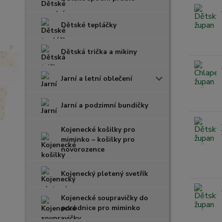
Dětské tepláčky
Dětská trička a mikiny
Jarní a letní oblečení
Jarní a podzimní bundičky
Kojenecké košilky pro
miminko – košilky pro
novorozence
Kojenecký pletený svetřík
Kojenecké soupravičky do
porodnice pro miminko