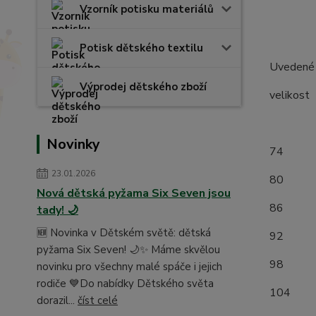
Vzorník potisku materiálů
Potisk dětského textilu
Uvedené r
Výprodej dětského zboží
velik
(měř
Novinky
7
23.01.2026
8
Nová dětská pyžama Six Seven jsou
8
tady! 🌙
🆕 Novinka v Dětském světě: dětská
9
pyžama Six Seven! 🌙✨ Máme skvělou
9
novinku pro všechny malé spáče i jejich
rodiče 💙Do nabídky Dětského světa
1
dorazil...
číst celé