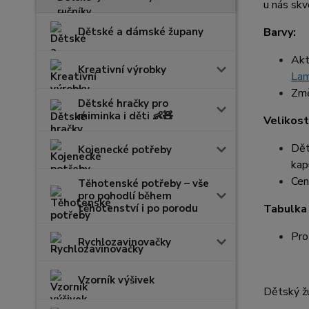
u nás skv
Dětské a dámské župany
Barvy:
Akt
Kreativní výrobky
La
Změ
Dětské hračky pro
miminka i děti 👶🧸
Velikost
Dět
Kojenecké potřeby
kapu
Cen
Těhotenské potřeby – vše
pro pohodlí během
těhotenství i po porodu
Tabulka 
Pro
Rychlozavinovačky
Vzorník výšivek
Dětský žu