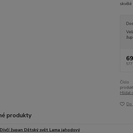
skvělé 
Dos
Vel
žup
69
577
Číslo
produkt
Hlídat 
Do 
é produkty
Dívčí župan Dětský svět Lama jahodový