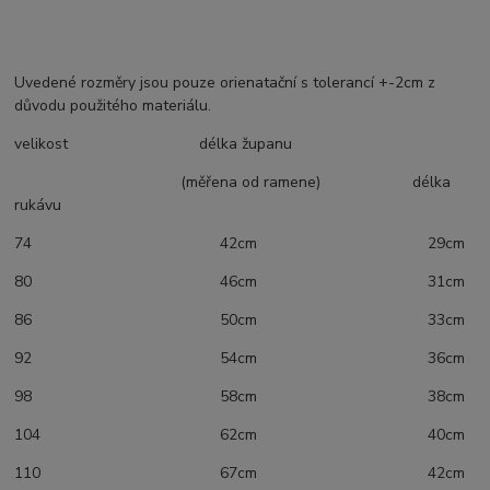
Uvedené rozměry jsou pouze orienatační s tolerancí +-2cm z
důvodu použitého materiálu.
velikost délka županu
(měřena od ramene) délka
rukávu
74 42cm 29cm
80 46cm 31cm
86 50cm 33cm
92 54cm 36cm
98 58cm 38cm
104 62cm 40cm
110 67cm 42cm