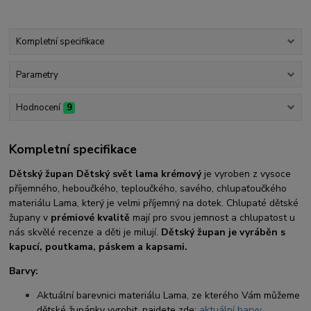
Kompletní specifikace
Parametry
Hodnocení
9
Kompletní specifikace
Dětský župan Dětský svět lama krémový
je vyroben z vysoce
příjemného, heboučkého, teploučkého, savého, chlupaťoučkého
materiálu Lama, který je velmi příjemný na dotek. Chlupaté dětské
župany v
prémiové kvalitě
mají pro svou jemnost a chlupatost u
nás skvělé recenze a děti je milují.
Dětský župan je vyráběn s
kapucí, poutkama, páskem a kapsami.
Barvy:
Aktuální barevnici materiálu Lama, ze kterého Vám můžeme
dětské župánky vyrobit, najdete zde:
aktuální barvy