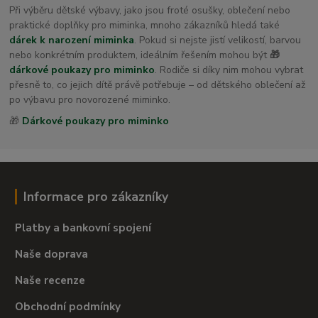
Při výběru dětské výbavy, jako jsou froté osušky, oblečení nebo
praktické doplňky pro miminka, mnoho zákazníků hledá také
dárek k narození miminka
. Pokud si nejste jistí velikostí, barvou
nebo konkrétním produktem, ideálním řešením mohou být
🎁
dárkové poukazy pro miminko
. Rodiče si díky nim mohou vybrat
přesně to, co jejich dítě právě potřebuje – od dětského oblečení až
po výbavu pro novorozené miminko.
🎁
Dárkové poukazy pro miminko
Informace pro zákazníky
Platby a bankovní spojení
Naše doprava
Naše recenze
Obchodní podmínky