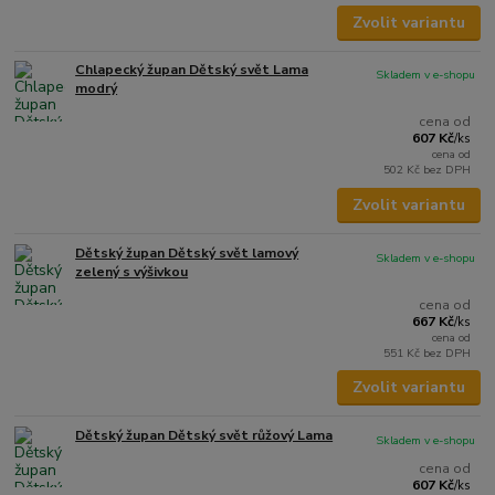
Zvolit variantu
Chlapecký župan Dětský svět Lama
Skladem v e-shopu
modrý
cena od
607 Kč
/
ks
cena od
502 Kč
bez DPH
Zvolit variantu
Dětský župan Dětský svět lamový
Skladem v e-shopu
zelený s výšivkou
cena od
667 Kč
/
ks
cena od
551 Kč
bez DPH
Zvolit variantu
Dětský župan Dětský svět růžový Lama
Skladem v e-shopu
cena od
607 Kč
/
ks