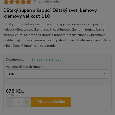
Ohodnotit produkt
Dětský župan s kapucí, Dětský svět, Lamový
krémový velikost 110
Dětský župan Dětský svět lama krémový je vyroben z vysoce příjemného,
heboučkého, teploučkého, savého, chlupaťoučkého materiálu Lama,
který je velmi příjemný na dotek. Chlupaté dětské župany v prémiové
kvalitě mají pro svou jemnost a chlupatost u nás skvělé recenze a děti je
milují. Dětský župan je ...
celý popis
Dostupnost
Skladem v e-shopu
Velikost dětských županů
678 Kč
/
ks
560 Kč
bez DPH
Přidat do košíku