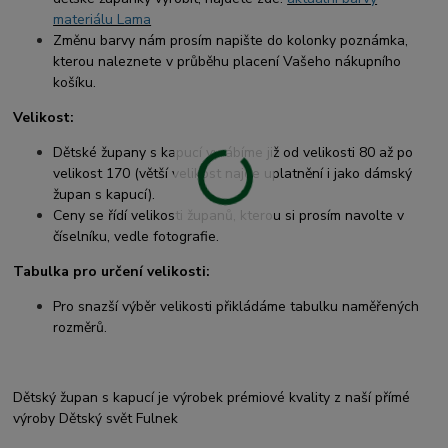
materiálu Lama
Změnu barvy nám prosím napište do kolonky poznámka,
kterou naleznete v průběhu placení Vašeho nákupního
košíku.
Velikost:
Dětské župany s kapucí vyrábíme již od velikosti 80 až po
velikost 170 (větší velikost najde uplatnění i jako dámský
župan s kapucí).
Ceny se řídí velikosti županů, kterou si prosím navolte v
číselníku, vedle fotografie.
Tabulka pro určení velikosti:
Pro snazší výběr velikosti přikládáme tabulku naměřených
rozměrů.
Dětský župan s kapucí je výrobek prémiové kvality z naší přímé
výroby Dětský svět Fulnek