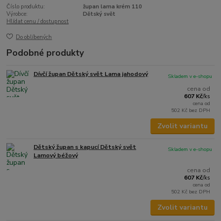
Číslo produktu:
župan lama krém 110
Výrobce:
Dětský svět
Hlídat cenu / dostupnost
Do oblíbených
Podobné produkty
Dívčí župan Dětský svět Lama jahodový
Skladem v e-shopu
cena od
607 Kč
/
ks
cena od
502 Kč
bez DPH
Zvolit variantu
Dětský župan s kapucí Dětský svět
Skladem v e-shopu
Lamový béžový
cena od
607 Kč
/
ks
cena od
502 Kč
bez DPH
Zvolit variantu