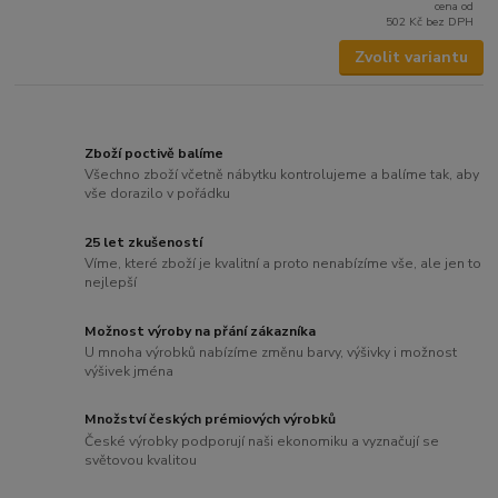
cena od
502 Kč
bez DPH
Zvolit variantu
Zboží poctivě balíme
Všechno zboží včetně nábytku kontrolujeme a balíme tak, aby
vše dorazilo v pořádku
25 let zkušeností
Víme, které zboží je kvalitní a proto nenabízíme vše, ale jen to
nejlepší
Možnost výroby na přání zákazníka
U mnoha výrobků nabízíme změnu barvy, výšivky i možnost
výšivek jména
Množství českých prémiových výrobků
České výrobky podporují naši ekonomiku a vyznačují se
světovou kvalitou