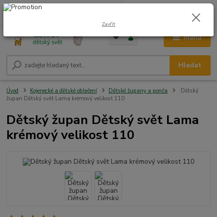
0
ks
CZK
+420 604 278 943
za
0,00 Kč
Zavřít
Menu
Hledat
Úvod
Kojenecké a dětské oblečení
Dětské župany a ponča
Dětský
župan Dětský svět Lama krémový velikost 110
Dětský župan Dětský svět Lama
krémový velikost 110