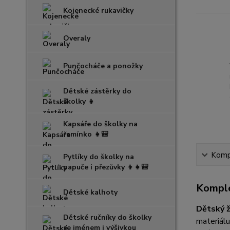
Kojenecké rukavičky
Overaly
Punčocháče a ponožky
Dětské zástěrky do
školky 👧
Kapsáře do školky na
ramínko 👧🎒
Kompl
Pytlíky do školky na
papuče i přezůvky 👦👧🎒
Komple
Dětské kalhoty
Dětský 
Dětské ručníky do školky
materiálu
se jménem i výšivkou