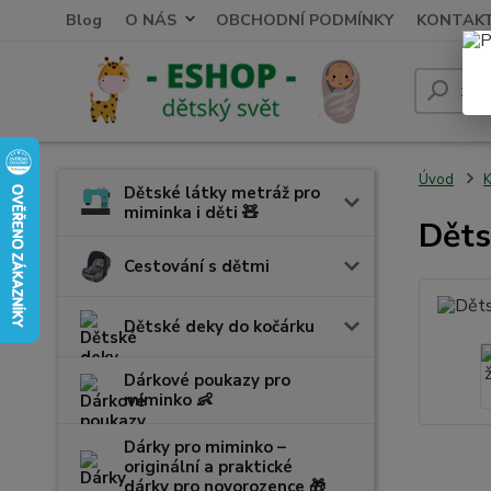
Blog
O NÁS
OBCHODNÍ PODMÍNKY
KONTAK
Úvod
K
Dětské látky metráž pro
miminka i děti 🧸
Děts
Cestování s dětmi
Dětské deky do kočárku
Dárkové poukazy pro
miminko 👶
Dárky pro miminko –
originální a praktické
dárky pro novorozence 🎁