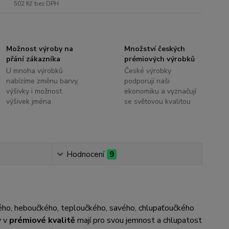
502 Kč
bez DPH
Možnost výroby na
Množství českých
přání zákazníka
prémiových výrobků
U mnoha výrobků
České výrobky
nabízíme změnu barvy,
podporují naši
výšivky i možnost
ekonomiku a vyznačují
výšivek jména
se světovou kvalitou
Hodnocení
9
ného, heboučkého, teploučkého, savého, chlupaťoučkého
y v
prémiové kvalitě
mají pro svou jemnost a chlupatost