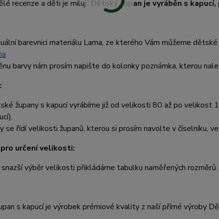
ělé recenze a děti je milují.
Dětský župan je vyráběn s kapucí
uální barevnici materiálu Lama, ze kterého Vám můžeme dětské 
ma
nu barvy nám prosím napište do kolonky poznámka, kterou nalez
:
ské župany s kapucí vyrábíme již od velikosti 80 až po velikost 1
cí).
y se řídí velikosti županů, kterou si prosím navolte v číselníku, ve
pro určení velikosti:
 snazší výběr velikosti přikládáme tabulku naměřených rozměrů.
pan s kapucí je výrobek prémiové kvality z naší přímé výroby D