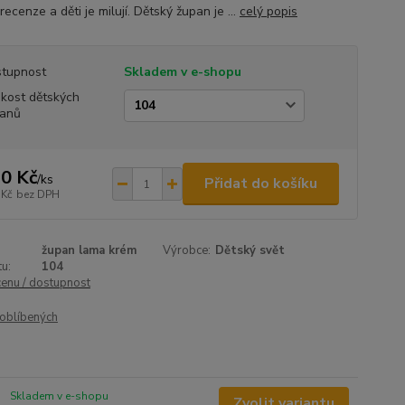
recenze a děti je milují. Dětský župan je ...
celý popis
tupnost
Skladem v e-shopu
ikost dětských
anů
0 Kč
/
ks
Přidat do košíku
 Kč
bez DPH
župan lama krém
Výrobce:
Dětský svět
u:
104
cenu / dostupnost
oblíbených
Skladem v e-shopu
Zvolit variantu