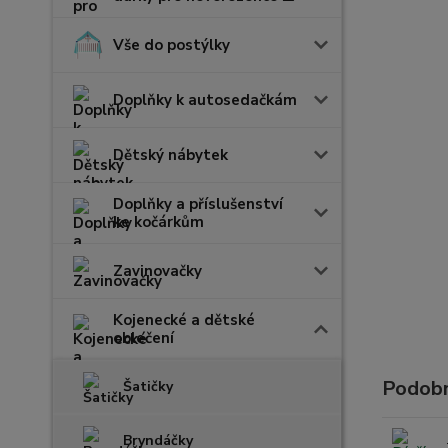
Vše do postýlky
Doplňky k autosedačkám
Dětský nábytek
Doplňky a příslušenství
ke kočárkům
Zavinovačky
Kojenecké a dětské
oblečení
Podobn
Šatičky
Bryndáčky