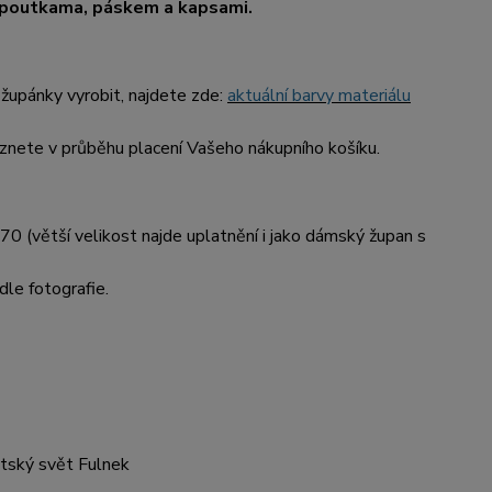
, poutkama, páskem a kapsami.
župánky vyrobit, najdete zde:
aktuální barvy materiálu
nete v průběhu placení Vašeho nákupního košíku.
70 (větší velikost najde uplatnění i jako dámský župan s
dle fotografie.
ětský svět Fulnek