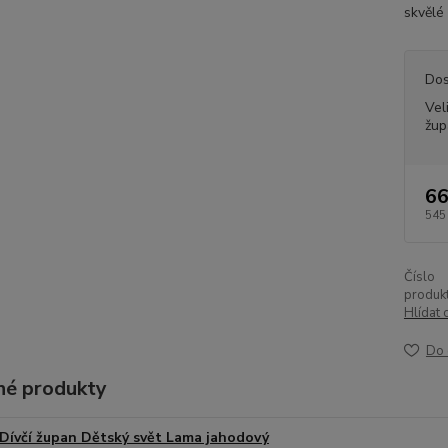
skvělé 
Dos
Vel
žup
66
545
Číslo
produkt
Hlídat 
Do 
é produkty
Dívčí župan Dětský svět Lama jahodový