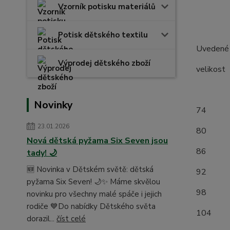
Vzorník potisku materiálů
Potisk dětského textilu
Uvedené r
Výprodej dětského zboží
velik
(měř
Novinky
7
23.01.2026
8
Nová dětská pyžama Six Seven jsou
8
tady! 🌙
🆕 Novinka v Dětském světě: dětská
9
pyžama Six Seven! 🌙✨ Máme skvělou
9
novinku pro všechny malé spáče i jejich
rodiče 💙Do nabídky Dětského světa
1
dorazil...
číst celé