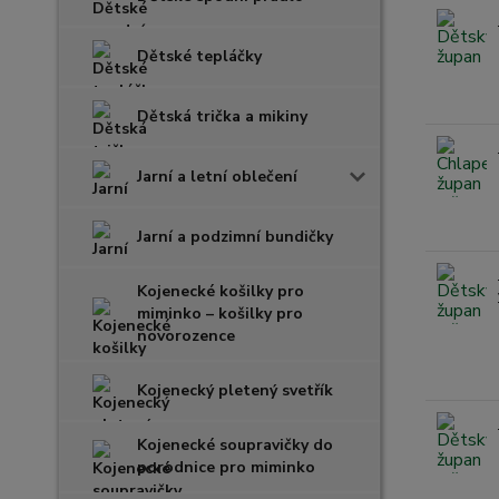
Dětské tepláčky
Dětská trička a mikiny
Jarní a letní oblečení
Jarní a podzimní bundičky
Kojenecké košilky pro
miminko – košilky pro
novorozence
Kojenecký pletený svetřík
Kojenecké soupravičky do
porodnice pro miminko