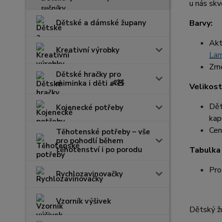
u nás skv
Dětské a dámské župany
Barvy:
Akt
Kreativní výrobky
La
Změ
Dětské hračky pro
miminka i děti 👶🧸
Velikost
Dět
Kojenecké potřeby
kapu
Cen
Těhotenské potřeby – vše
pro pohodlí během
těhotenství i po porodu
Tabulka 
Pro
Rychlozavinovačky
Vzorník výšivek
Dětský žu