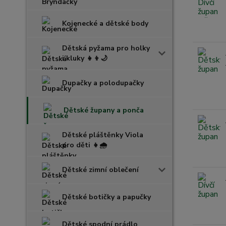
Kojenecké a dětské body
Dětská pyžama pro holky
i kluky 👧👦🌙
Dupačky a polodupačky
Dětské župany a ponča
Dětské pláštěnky Viola
pro děti 👧🌧️
Dětské zimní oblečení
Dětské botičky a papučky
Dětské spodní prádlo