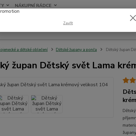
TY
NÁKUPNÍ RÁDCE
Nevíte
Zavřít
Hledat
+420
ojenecké a dětské oblečení
Dětské župany a ponča
Dětský župan Dě
ký župan Dětský svět Lama krém
Děts
krém
Dětský
příjem
materi
župany