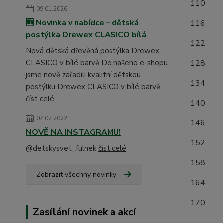
1
09.01.2026
🆕 Novinka v nabídce – dětská
1
postýlka Drewex CLASICO bílá
1
Nová dětská dřevěná postýlka Drewex
CLASICO v bílé barvě Do našeho e-shopu
1
jsme nově zařadili kvalitní dětskou
1
postýlku Drewex CLASICO v bílé barvě, ...
číst celé
1
07.02.2022
1
NOVĚ NA INSTAGRAMU!
1
@detskysvet_fulnek
číst celé
15
Zobrazit všechny novinky
16
17
Zasílání novinek a akcí