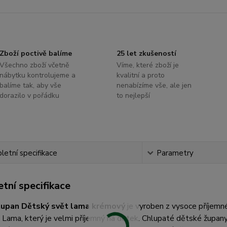
Zboží poctivě balíme
25 let zkušeností
Všechno zboží včetně
Víme, které zboží je
nábytku kontrolujeme a
kvalitní a proto
balíme tak, aby vše
nenabízíme vše, ale jen
dorazilo v pořádku
to nejlepší
etní specifikace
Parametry
tní specifikace
župan Dětský svět lama krémový
je vyroben z vysoce příjem
 Lama, který je velmi příjemný na dotek. Chlupaté dětské župan