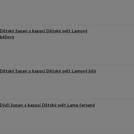
Dětský župan s kapucí Dětský svět Lamový
béžový
Dětský župan s kapucí Dětský svět Lamový bílý
Dívčí župan s kapucí Dětský svět Lama červený