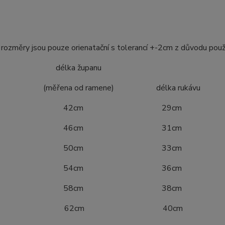
ozměry jsou pouze orienatační s tolerancí +-2cm z důvodu použ
ost délka županu
ena od ramene) délka rukávu
4 42cm 29cm
0 46cm 31cm
6 50cm 33cm
2 54cm 36cm
8 58cm 38cm
04 62cm 40cm