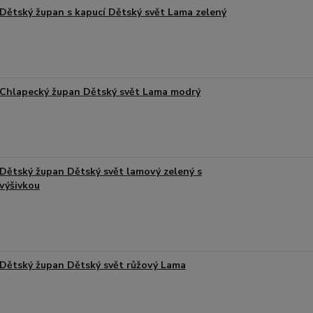
Dětský župan s kapucí Dětský svět Lama zelený
Chlapecký župan Dětský svět Lama modrý
Dětský župan Dětský svět lamový zelený s
výšivkou
Dětský župan Dětský svět růžový Lama