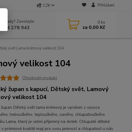
Přihlášení
CZK
 si rady? Zavolejte.
0
ks
za
0,00 Kč
 604 278 943
tský svět Lama krémový velikost 104
ový velikost 104
Ohodnotit produkt
ký župan s kapucí, Dětský svět, Lamový
ový velikost 104
 župan Dětský svět lama krémový je vyroben z vysoce
ného, heboučkého, teploučkého, savého, chlupaťoučkého
álu Lama, který je velmi příjemný na dotek. Chlupaté dětské
 v prémiové kvalitě mají pro svou jemnost a chlupatost u nás