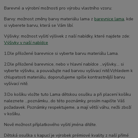
Barevné a výrobní možnosti pro výrobu vlastního vzoru:
Barvy: možnost změny barvy materiálu lama z
barevnice lama
, kde
si vyberete barvu, která se Vám líbí.
Výšivky: možnost vyšití výšivek z naší nabídky, které najdete zde:
Výšivky v naší nabídce
1.Dle přiložené barevnice si vyberte barvu materiálu Lama.
2.Dle přiložené barevnice, nebo v hlavní nabídce ...výšivky.... si
vyberte výšivku, a pouvažujte nad barvou vyšívací nitě.Vzhledem k
chlupatosti materiálu, doporučujeme spíše kontrastnější barvu
vyšívací nitě.
3.Do košíku vložte tuto Lama dětskou osušku a při placení košíku
naleznete ...poznámku...do této poznámky, prosím napište Váš
požadavek. Poznámky respektujeme, a mají větší váhu, nežli zboží
v košíku.
Nově možnost příplatkového vyšití jména dítěte.
Dětská osuška s kapucí je výrobek prémiové kvality z naší přímé