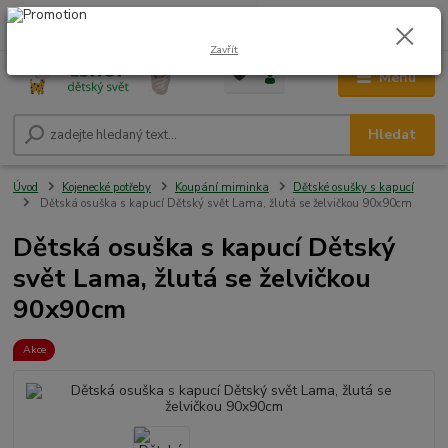
0
ks
CZK
+420 604 278 943
za
0,00 Kč
Zavřít
Menu
Hledat
Úvod
Kojenecké potřeby
Koupání miminka
Dětské osušky s kapucí
Dětská osuška s kapucí Dětský svět Lama, žlutá se želvičkou 90x90cm
Dětská osuška s kapucí Dětský
svět Lama, žlutá se želvičkou
90x90cm
Akce