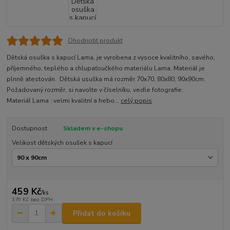
Ohodnotit produkt
Dětská osuška s kapucí Lama, je vyrobena z vysoce kvalitního, savého,
příjemného, teplého a chlupaťoučkého materiálu Lama. Materiál je
plnně atestován. Dětská usuška má rozměr 70x70, 80x80, 90x90cm.
Požadovaný rozměr, si navolte v číselníku, vedle fotografie.
Materiál Lama : velmi kvalitní a hebo...
celý popis
Dostupnost
Skladem v e-shopu
Velikost dětských osušek s kapucí
459 Kč
/
ks
379 Kč
bez DPH
Přidat do košíku