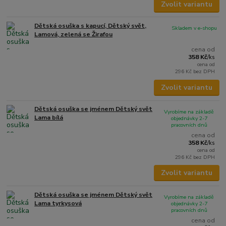
Zvolit variantu
Dětská osuška s kapucí, Dětský svět,
Skladem v e-shopu
Lamová, zelená se Žirafou
cena od
358 Kč
/
ks
cena od
296 Kč
bez DPH
Zvolit variantu
Dětská osuška se jménem Dětský svět
Vyrobíme na základě
Lama bílá
objednávky 2-7
pracovních dnů
cena od
358 Kč
/
ks
cena od
296 Kč
bez DPH
Zvolit variantu
Dětská osuška se jménem Dětský svět
Vyrobíme na základě
Lama tyrkysová
objednávky 2-7
pracovních dnů
cena od