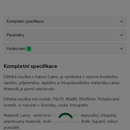
Kompletní specifikace
Parametry
Hodnocení
5
Kompletní specifikace
Dětská osuška s kapucí Lama, je vyrobena z vysoce kvalitního,
savého, příjemného, teplého a chlupaťoučkého materiálu Lama.
Materiál je plnně atestován.
Dětská usuška má rozměr 70x70, 80x80, 90x90cm. Požadovaný
rozměr, si navolte v číselníku, vedle fotografie.
Materiál Lama : velmi kvalitní a heboučký, teploučký, chlupatý,
atestovaný materiál, znáte jej například z žíněk, županů, mikyn,
ponožek.