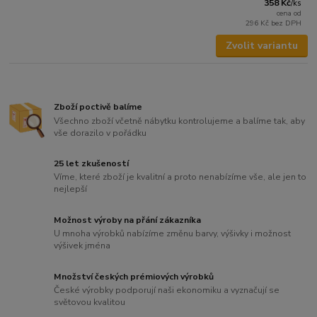
358 Kč
/
ks
cena od
296 Kč
bez DPH
Zvolit variantu
Zboží poctivě balíme
Všechno zboží včetně nábytku kontrolujeme a balíme tak, aby
vše dorazilo v pořádku
25 let zkušeností
Víme, které zboží je kvalitní a proto nenabízíme vše, ale jen to
nejlepší
Možnost výroby na přání zákazníka
U mnoha výrobků nabízíme změnu barvy, výšivky i možnost
výšivek jména
Množství českých prémiových výrobků
České výrobky podporují naši ekonomiku a vyznačují se
světovou kvalitou