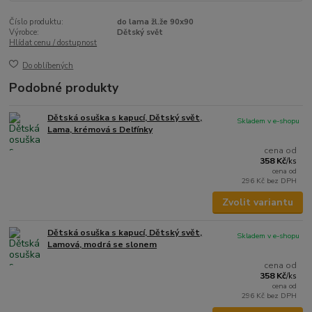
Číslo produktu:
do lama žl.že 90x90
Výrobce:
Dětský svět
Hlídat cenu / dostupnost
Do oblíbených
Podobné produkty
Dětská osuška s kapucí, Dětský svět,
Skladem v e-shopu
Lama, krémová s Delfínky
cena od
358 Kč
/
ks
cena od
296 Kč
bez DPH
Zvolit variantu
Dětská osuška s kapucí, Dětský svět,
Skladem v e-shopu
Lamová, modrá se slonem
cena od
358 Kč
/
ks
cena od
296 Kč
bez DPH