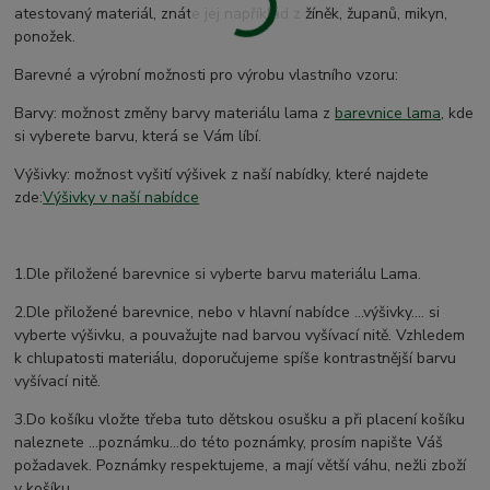
atestovaný materiál, znáte jej například z žíněk, županů, mikyn,
ponožek.
Barevné a výrobní možnosti pro výrobu vlastního vzoru:
Barvy: možnost změny barvy materiálu lama z
barevnice lama
, kde
si vyberete barvu, která se Vám líbí.
Výšivky: možnost vyšití výšivek z naší nabídky, které najdete
zde:
Výšivky v naší nabídce
1.Dle přiložené barevnice si vyberte barvu materiálu Lama.
2.Dle přiložené barevnice, nebo v hlavní nabídce ...výšivky.... si
vyberte výšivku, a pouvažujte nad barvou vyšívací nitě. Vzhledem
k chlupatosti materiálu, doporučujeme spíše kontrastnější barvu
vyšívací nitě.
3.Do košíku vložte třeba tuto dětskou osušku a při placení košíku
naleznete ...poznámku...do této poznámky, prosím napište Váš
požadavek. Poznámky respektujeme, a mají větší váhu, nežli zboží
v košíku.