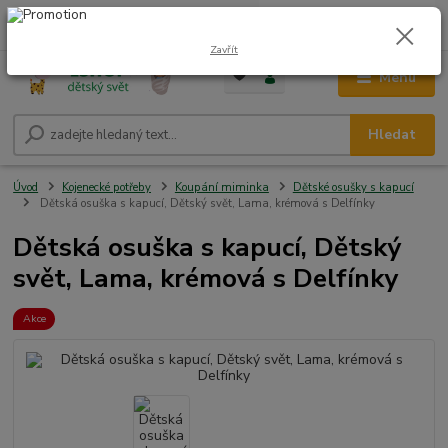
0
ks
CZK
+420 604 278 943
za
0,00 Kč
Zavřít
Menu
Hledat
Úvod
Kojenecké potřeby
Koupání miminka
Dětské osušky s kapucí
Dětská osuška s kapucí, Dětský svět, Lama, krémová s Delfínky
Dětská osuška s kapucí, Dětský
svět, Lama, krémová s Delfínky
Akce