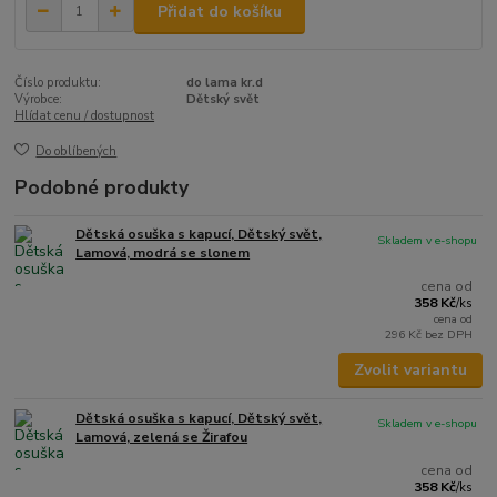
Přidat do košíku
Číslo produktu:
do lama kr.d
Výrobce:
Dětský svět
Hlídat cenu / dostupnost
Do oblíbených
Podobné produkty
Dětská osuška s kapucí, Dětský svět,
Skladem v e-shopu
Lamová, modrá se slonem
cena od
358 Kč
/
ks
cena od
296 Kč
bez DPH
Zvolit variantu
Dětská osuška s kapucí, Dětský svět,
Skladem v e-shopu
Lamová, zelená se Žirafou
cena od
358 Kč
/
ks