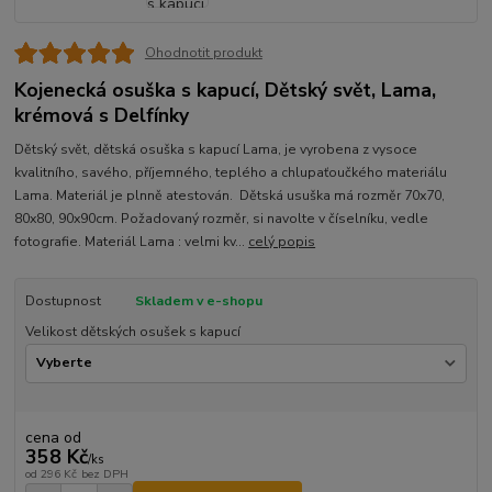
Ohodnotit produkt
Kojenecká osuška s kapucí, Dětský svět, Lama,
krémová s Delfínky
Dětský svět, dětská osuška s kapucí Lama, je vyrobena z vysoce
kvalitního, savého, příjemného, teplého a chlupaťoučkého materiálu
Lama. Materiál je plnně atestován. Dětská usuška má rozměr 70x70,
80x80, 90x90cm. Požadovaný rozměr, si navolte v číselníku, vedle
fotografie. Materiál Lama : velmi kv...
celý popis
Dostupnost
Skladem v e-shopu
Velikost dětských osušek s kapucí
cena od
358 Kč
/
ks
od
296 Kč
bez DPH