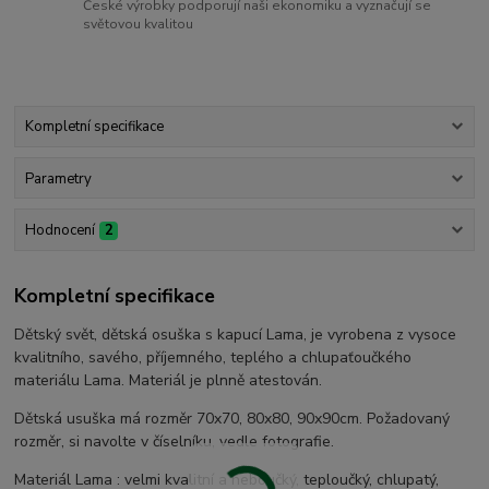
České výrobky podporují naši ekonomiku a vyznačují se
světovou kvalitou
Kompletní specifikace
Parametry
Hodnocení
2
Kompletní specifikace
Dětský svět, dětská osuška s kapucí Lama, je vyrobena z vysoce
kvalitního, savého, příjemného, teplého a chlupaťoučkého
materiálu Lama. Materiál je plnně atestován.
Dětská usuška má rozměr 70x70, 80x80, 90x90cm. Požadovaný
rozměr, si navolte v číselníku, vedle fotografie.
Materiál Lama : velmi kvalitní a heboučký, teploučký, chlupatý,