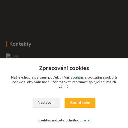
Kontakty
Zpracování cookies
Romana Šebestová
+420 604 278 943
Náš e-shop a partneři potřebují Váš
souhlas
s použitím souborů
cookies, aby Vám mohli zobrazovat informace týkající se Vašich
zájmů.
obchod-detskysvet@seznam.cz
Souhlasím
Nastavení
Souhlas můžete odmítnout
zde
.
Vytvořeno na
Eshop-rychle.cz