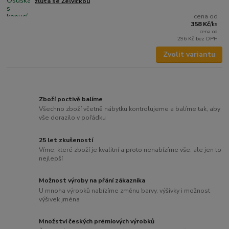
žlutá se Želvičkou
cena od
358 Kč
/
ks
cena od
296 Kč
bez DPH
Zvolit variantu
Zboží poctivě balíme
Všechno zboží včetně nábytku kontrolujeme a balíme tak, aby
vše dorazilo v pořádku
25 let zkušeností
Víme, které zboží je kvalitní a proto nenabízíme vše, ale jen to
nejlepší
Možnost výroby na přání zákazníka
U mnoha výrobků nabízíme změnu barvy, výšivky i možnost
výšivek jména
Množství českých prémiových výrobků