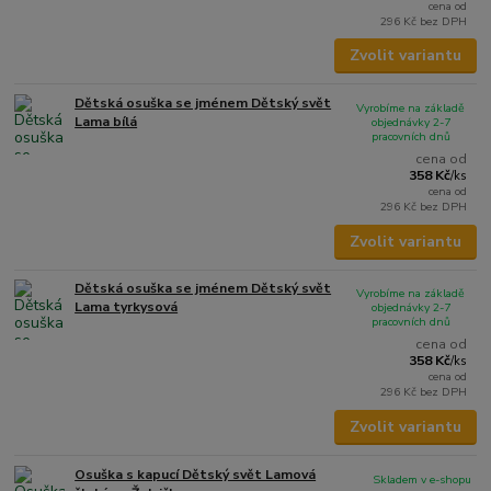
cena od
296 Kč
bez DPH
Zvolit variantu
Dětská osuška se jménem Dětský svět
Vyrobíme na základě
Lama bílá
objednávky 2-7
pracovních dnů
cena od
358 Kč
/
ks
cena od
296 Kč
bez DPH
Zvolit variantu
Dětská osuška se jménem Dětský svět
Vyrobíme na základě
Lama tyrkysová
objednávky 2-7
pracovních dnů
cena od
358 Kč
/
ks
cena od
296 Kč
bez DPH
Zvolit variantu
Osuška s kapucí Dětský svět Lamová
Skladem v e-shopu